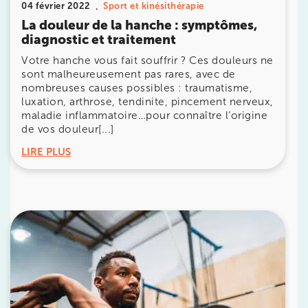
04 février 2022
Sport et kinésithérapie
La douleur de la hanche : symptômes,
380 Av. de la Division Leclerc 92290
diagnostic et traitement
Châtenay-Malabry
Votre hanche vous fait souffrir ? Ces douleurs ne
380 Av. de la Division Leclerc 92290 Châtenay-Ma
01 43 50 05 24
sont malheureusement pas rares, avec de
nombreuses causes possibles : traumatisme,
luxation, arthrose, tendinite, pincement nerveux,
Prenez RDV sur
maladie inflammatoire…pour connaître l’origine
Prenez RDV sur
de vos douleur[...]
LIRE PLUS
IK PARIS 17 – VILLIERS
68 Av. de Villiers 75017 Paris
68 Av. de Villiers 75017 Paris
01 44 90 90 40
Prenez RDV sur
Prenez RDV sur
IK PARIS 8 – SAINT-LAZARE