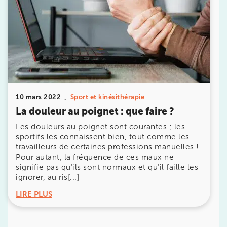
Prendre rendez-vous
10 mars 2022
Sport et kinésithérapie
avec les équipes
La douleur au poignet : que faire ?
de Jérôme Auger
Les douleurs au poignet sont courantes ; les
sportifs les connaissent bien, tout comme les
Bénéficiez de l’
expertise de Jérôme Auger
en
travailleurs de certaines professions manuelles !
prenant rendez-vous avec
ses équipes
dans votre
cabinet
IK – Institut Kinésithérapie
le plus proche
Pour autant, la fréquence de ces maux ne
de chez vous ou chez
KOSS
, votre allié sport du
signifie pas qu’ils sont normaux et qu’il faille les
quotidien.
ignorer, au ris[...]
LIRE PLUS