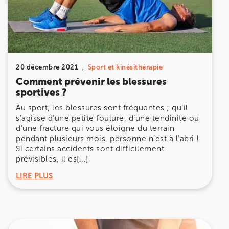
Prenez RDV sur
Prenez RDV sur
IK MEUDON
20 décembre 2021
Sport et kinésithérapie
8 Rue de Paris 92190 Meudon
Comment prévenir les blessures
8 Rue de Paris 92190 Meudon
sportives ?
01 40 95 01 09
Au sport, les blessures sont fréquentes ; qu’il
s’agisse d’une petite foulure, d’une tendinite ou
Prenez RDV sur
d’une fracture qui vous éloigne du terrain
Prenez RDV sur
pendant plusieurs mois, personne n’est à l’abri !
Si certains accidents sont difficilement
prévisibles, il es[...]
LIRE PLUS