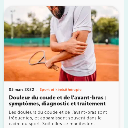
IK PARIS 16 – TROCADÉRO
8 Av. de Camoens 75116 Paris
8 Av. de Camoens 75116 Paris
01 42 15 22 46
Prenez RDV sur
Prenez RDV sur
IK PARIS 15 – SÉGUR
75015 Paris
75015 Paris
01 43 31 00 33
03 mars 2022
Sport et kinésithérapie
Douleur du coude et de l’avant-bras :
Prenez RDV sur
symptômes, diagnostic et traitement
Prenez RDV sur
Les douleurs du coude et de l’avant-bras sont
fréquentes, et apparaissent souvent dans le
cadre du sport. Soit elles se manifestent
IK PARIS 6 – CASSETTE