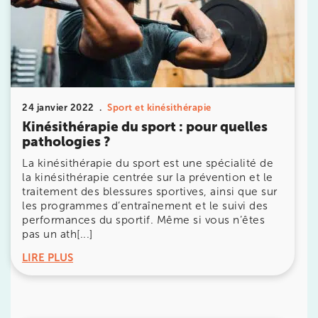
20 Rue de la Pépinière 75008 Paris
20 Rue de la Pépinière 75008 Paris
01 55 06 05 07
Prenez RDV sur
Prenez RDV sur
24 janvier 2022
Sport et kinésithérapie
Kinésithérapie du sport : pour quelles
pathologies ?
PARIS 9 – PETRELLE
La kinésithérapie du sport est une spécialité de
la kinésithérapie centrée sur la prévention et le
6 Rue Petrelle 75009 Paris
traitement des blessures sportives, ainsi que sur
6 Rue Petrelle 75009 Paris
01 71 97 53 67
les programmes d’entraînement et le suivi des
performances du sportif. Même si vous n’êtes
pas un ath[...]
Prenez RDV sur
Prenez RDV sur
LIRE PLUS
IK Paris 11