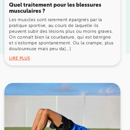
Quel traitement pour les blessures
musculaires ?
Prenez RDV sur
Les muscles sont rarement épargnés par la
Prenez RDV sur
pratique sportive, au cours de laquelle ils
peuvent subir des lésions plus ou moins graves.
On connaît bien la courbature, qui est bénigne
KOSS PARIS 8
et s’estompe spontanément. Ou la crampe, plus
douloureuse mais peu da[...]
74 Bd Haussmann 75008 Paris
LIRE PLUS
74 Bd Haussmann 75008 Paris
01 44 71 93 74
Prenez RDV sur
Prenez RDV sur
IK MORANGIS
85 Av. de Balzac 91420 Morangis
85 Av. de Balzac 91420 Morangis
01 64 48 35 84