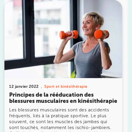
10 Rue Roubo 75011 Paris
10 Rue Roubo 75011 Paris
01 83 96 48 65
Prenez RDV sur
Prenez RDV sur
IK VANVES
5 Rue Monge 92170 Vanves
5 Rue Monge 92170 Vanves
01 46 44 33 92
12 janvier 2022
Sport et kinésithérapie
Prenez RDV sur
Principes de la rééducation des
Prenez RDV sur
blessures musculaires en kinésithérapie
Les blessures musculaires sont des accidents
fréquents, liés à la pratique sportive. Le plus
IK SAINT-GERMAIN
souvent, ce sont les muscles des jambes qui
sont touchés, notamment les ischio-jambiers.
199 Bd Saint-Germain 75007 Paris