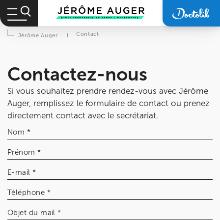
Contact
Jérôme Auger
I
Contactez-nous
Si vous souhaitez prendre rendez-vous avec Jérôme
Auger, remplissez le formulaire de contact ou prenez
Prendre rendez-vous
directement contact avec le secrétariat.
avec les équipes
Nom *
de Jérôme Auger
Prénom *
Bénéficiez de l’
expertise de Jérôme Auger
en
E-mail *
prenant rendez-vous avec
ses équipes
dans votre
cabinet
IK – Institut Kinésithérapie
le plus proche
Téléphone *
de chez vous ou chez
KOSS
, votre allié sport du
quotidien.
Objet du mail *