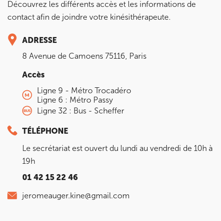
Découvrez les différents accès et les informations de
contact afin de joindre votre kinésithérapeute.
IK PARIS 6 – CASSETTE
ADRESSE
1 Rue Cassette 75006 Paris
8 Avenue de Camoens 75116, Paris
1 Rue Cassette 75006 Paris
01 42 84 06 95
Accès
Ligne 9 - Métro Trocadéro
Prenez RDV sur
Ligne 6 : Métro Passy
Prenez RDV sur
Ligne 32 : Bus - Scheffer
TÉLÉPHONE
IK BOULOGNE
Le secrétariat est ouvert du lundi au vendredi de 10h à
3 Av. André Morizet 92100 Boulogne-
19h
Billancourt
01 42 15 22 46
3 Av. André Morizet 92100 Boulogne-Billancourt
01 48 25 34 79
jeromeauger.kine@gmail.com
Prenez RDV sur
Prenez RDV sur