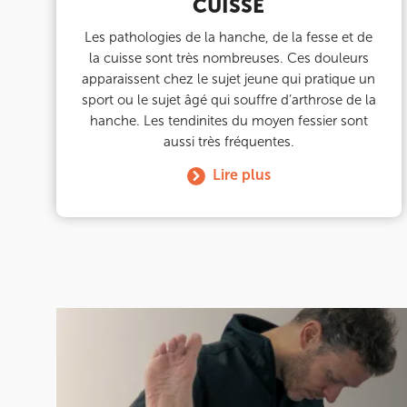
CUISSE
Les pathologies de la hanche, de la fesse et de
IK SAINT-GERMAIN
la cuisse sont très nombreuses. Ces douleurs
apparaissent chez le sujet jeune qui pratique un
199 Bd Saint-Germain 75007 Paris
sport ou le sujet âgé qui souffre d’arthrose de la
199 Bd Saint-Germain 75007 Paris
01 43 25 10 20
hanche. Les tendinites du moyen fessier sont
aussi très fréquentes.
Prenez RDV sur
Lire plus
Prenez RDV sur
IK BOIS COLOMBES
1 Rue Mertens 92600 Bois-Colombes
1 Rue Mertens 92600 Bois-Colombes
01 43 50 50 81
Prenez RDV sur
Prenez RDV sur