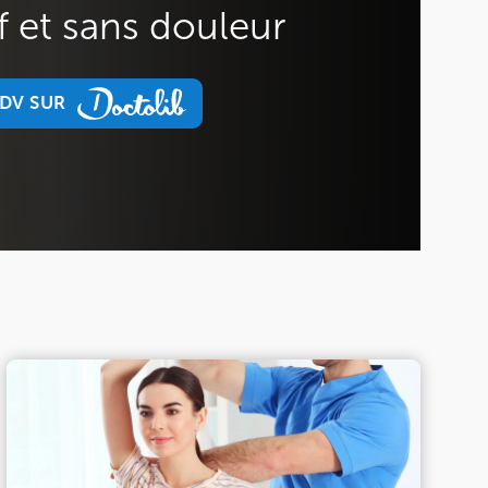
f et sans douleur
DV SUR
DV SUR