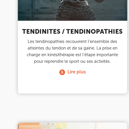
Prenez RDV sur
Prenez RDV sur
TENDINITES / TENDINOPATHIES
IK CHÂTENAY-MALABRY
Les tendinopathies recouvrent l’ensemble des
atteintes du tendon et de sa gaine. La prise en
380 Av. de la Division Leclerc 92290 Châte
charge en kinésithérapie est l’étape importante
380 Av. de la Division Leclerc 92290 Châte
01 43 50 05 24
pour reprendre le sport ou ses activités.
Lire plus
Prenez RDV sur
Prenez RDV sur
IK PARIS 17 – VILLIERS
68 Av. de Villiers 75017 Paris
68 Av. de Villiers 75017 Paris
01 44 90 90 40