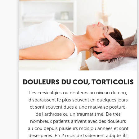
Prenez RDV sur
Prenez RDV sur
IK PARIS 8 – SAINT-LAZARE
20 Rue de la Pépinière 75008 Paris
20 Rue de la Pépinière 75008 Paris
01 55 06 05 07
Prenez RDV sur
Prenez RDV sur
DOULEURS DU COU, TORTICOLIS
Les cervicalgies ou douleurs au niveau du cou,
PARIS 9 – PETRELLE
disparaissent le plus souvent en quelques jours
et sont souvent dues à une mauvaise posture,
6 Rue Petrelle 75009 Paris
de l’arthrose ou un traumatisme. De très
nombreux patients arrivent avec des douleurs
6 Rue Petrelle 75009 Paris
01 71 97 53 67
au cou depuis plusieurs mois ou années et sont
désespérés. En 2 mois de traitement adapté, ils