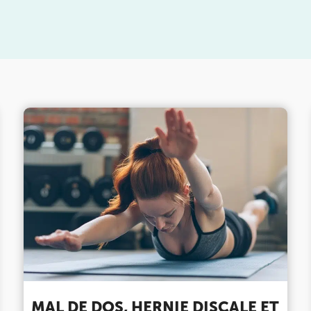
enant rendez-
DOULEUR CHRONIQUE
stitut
chez
KOSS
, votre
DOULEURS ET BLESSURES DE LA HANCHE ET DE
LA CUISSE
DOULEURS ET BLESSURES DU GENOU ET DE LA
JAMBE
MAL DE DOS, HERNIE DISCALE ET