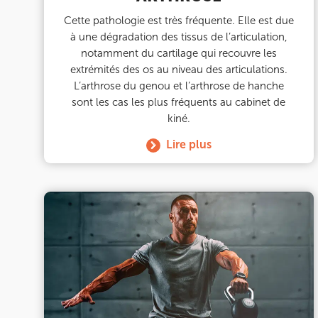
75015 Paris
01 43 31 00 33
Cette pathologie est très fréquente. Elle est due
à une dégradation des tissus de l’articulation,
notamment du cartilage qui recouvre les
Prenez RDV sur
Prenez RDV sur
extrémités des os au niveau des articulations.
L’arthrose du genou et l’arthrose de hanche
sont les cas les plus fréquents au cabinet de
IK PARIS 6 – CASSETTE
kiné.
Lire plus
1 Rue Cassette 75006 Paris
1 Rue Cassette 75006 Paris
01 42 84 06 95
Prenez RDV sur
Prenez RDV sur
IK BOULOGNE
3 Av. André Morizet 92100 Boulogne-Billanc
3 Av. André Morizet 92100 Boulogne-Billanc
01 48 25 34 79