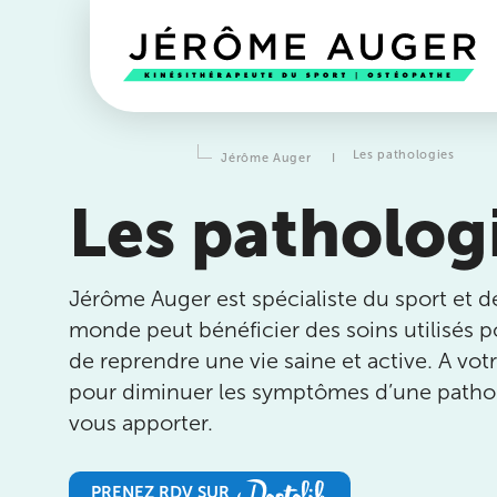
Les pathologies
Jérôme Auger
I
Les patholog
Jérôme Auger est spécialiste du sport et de 
monde peut bénéficier des soins utilisés po
de reprendre une vie saine et active. A vo
pour diminuer les symptômes d’une pathol
vous apporter.
Prendre rendez-vous
avec l
équipes
de Jérôme Auger
PRENEZ RDV SUR