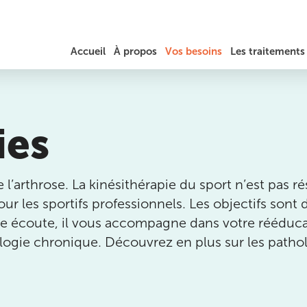
Accueil
À propos
Vos besoins
Les traitements
JÉRÔME AUGER
DOULEURS DU COU / TORTICOLIS
RÉÉDUCATION
TARIFS ET REMBOURSEMENT
ies
MAL DE DOS, HERNIE DISCALE ET SCIATIQUE
PRÉPARATION SPORTIVE
DOULEURS AU THORAX ET AUX CÔTES
LA PHYSIOTHÉRAPIE
l’arthrose. La kinésithérapie du sport n’est pas ré
MASSAGES
ur les sportifs professionnels. Les objectifs sont
TENDINITES / TENDINOPATHIES
THÉRAPEUTIQUES ET
EXERCICES
tre écoute, il vous accompagne dans votre rééduca
TROUBLES DE L’ÉQUILIBRE ET DE LA MARCHE
ogie chronique. Découvrez en plus sur les pathol
OSTÉOPATHIE
es
MIGRAINES ET MAUX DE TÊTE