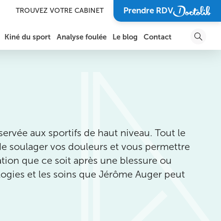
Prendre RDV
TROUVEZ VOTRE CABINET
Kiné du sport
Analyse foulée
Le blog
Contact
DOULEURS ET BLESSURES DE LA CHEVILLE ET DU
SOIGNER UN TRAUMATISME
PIED
SOIGNER UNE BLESSURE
DOULEURS DE L’ÉPAULE
SPORTIVE
DOULEURS DU BRAS, DU COUDE ET DE L’AVANT-
BRAS
VOUS GUÉRIR POUR
RETOURNER SUR VOTRE
servée aux sportifs de haut niveau. Tout le
TERRAIN DE SPORT FAVORI
DOULEURS DU POIGNET, DE LA MAIN ET DES
 de soulager vos douleurs et vous permettre
DOIGTS
tion que ce soit après une blessure ou
SOIGNER L’ARTHROSE
ARTHROSE
ogies et les soins que Jérôme Auger peut
RÉCUPÉRER APRÈS UNE
COMPÉTITION
LES BLESSURES SPORTIVES
PRÉVENIR UNE BLESSURE