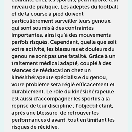
niveau de pratique. Les adeptes du football
IK PARIS 15 – SÉGUR
et de la course à pied doivent
75015 Paris
particulièrement surveiller leurs genoux,
qui sont soumis à des contraintes
75015 Paris
01 43 31 00 33
importantes, ainsi qu’à des mouvements
parfois risqués. Cependant, quelle que soit
Prenez RDV sur
votre activité, les blessures et douleurs du
Prenez RDV sur
genou ne sont pas une fatalité. Grâce à un
traitement médical adapté, couplé à des
IK PARIS 6 – CASSETTE
séances de rééducation chez
un
kinésithérapeute spécialiste du genou
,
1 Rue Cassette 75006 Paris
votre problème sera réglé efficacement et
1 Rue Cassette 75006 Paris
01 42 84 06 95
durablement. Le rôle du
kinésithérapeute
est aussi d’accompagner les sportifs à la
reprise de leur discipline ; l’objectif étant,
Prenez RDV sur
après une blessure, de retrouver les
Prenez RDV sur
performances d’avant, tout en limitant les
risques de récidive.
IK BOULOGNE