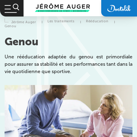
Les traitements
Rééducation
Jérôme Auger
I
I
I
Genou
Genou
Une rééducation adaptée du genou est primordiale
pour assurer sa stabilité et ses performances tant dans la
vie quotidienne que sportive.
Prendre rendez-vous
avec les équipes