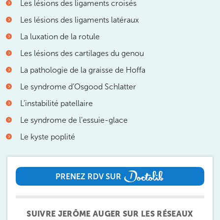
Les lésions des ligaments croisés
IK PARIS 17 – VILLIERS
Les lésions des ligaments latéraux
68 Av. de Villiers 75017 Paris
La luxation de la rotule
68 Av. de Villiers 75017 Paris
01 44 90 90 40
Les lésions des cartilages du genou
La pathologie de la graisse de Hoffa
Prenez RDV sur
Le syndrome d’Osgood Schlatter
Prenez RDV sur
L’instabilité patellaire
IK PARIS 8 – SAINT-LAZARE
Le syndrome de l’essuie-glace
Le kyste poplité
20 Rue de la Pépinière 75008 Paris
20 Rue de la Pépinière 75008 Paris
01 55 06 05 07
PRENEZ RDV SUR
Prenez RDV sur
PRENEZ RDV SUR
Prenez RDV sur
SUIVRE JERÔME AUGER SUR LES RÉSEAUX