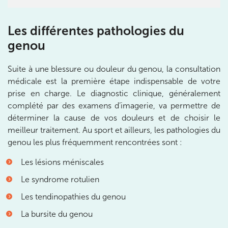
3 Av. André Morizet 92100 Boulogne-
Les différentes pathologies du
Billancourt
genou
3 Av. André Morizet 92100 Boulogne-Billancourt
01 48 25 34 79
Suite à une blessure ou douleur du genou, la consultation
Prenez RDV sur
médicale est la première étape indispensable de votre
Prenez RDV sur
prise en charge. Le diagnostic clinique, généralement
complété par des examens d’imagerie, va permettre de
déterminer la cause de vos douleurs et de choisir le
IK CHÂTENAY-MALABRY
meilleur traitement. Au sport et ailleurs, les pathologies du
genou les plus fréquemment rencontrées sont :
380 Av. de la Division Leclerc 92290
Châtenay-Malabry
Les lésions méniscales
380 Av. de la Division Leclerc 92290 Châtenay-Ma
01 43 50 05 24
Le syndrome rotulien
Les tendinopathies du genou
Prenez RDV sur
Prenez RDV sur
La bursite du genou