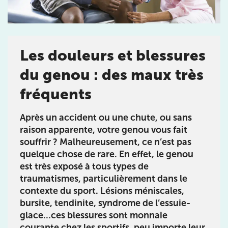
de Jérôme Auger
Bénéficiez de l’
expertise de Jérôme Auger
en
prenant rendez-vous avec
ses équipes
dans votre
Les douleurs et blessures
cabinet
IK – Institut Kinésithérapie
le plus proche
de chez vous ou chez
KOSS
, votre allié sport du
du genou : des maux très
quotidien.
fréquents
Après un accident ou une chute, ou sans
raison apparente, votre genou vous fait
IK PARIS 16 – TROCADÉRO
souffrir ? Malheureusement, ce n’est pas
quelque chose de rare. En effet, le genou
8 Av. de Camoens 75116 Paris
est très exposé à tous types de
8 Av. de Camoens 75116 Paris
01 42 15 22 46
traumatismes, particulièrement dans le
contexte du sport. Lésions méniscales,
Prenez RDV sur
bursite, tendinite, syndrome de l’essuie-
Prenez RDV sur
glace…ces blessures sont monnaie
courante chez les sportifs, peu importe leur