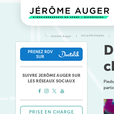
Les pathologies
Jérôme Auger
I
I
D
PRENEZ RDV
SUR
c
PRENEZ RDV SUR
SUIVRE JERÔME AUGER SUR
LES RÉSEAUX SOCIAUX
Pieds
parti
Prendre rendez-vous
avec l
équipes
de Jérôme Auger
PRISE EN CHARGE