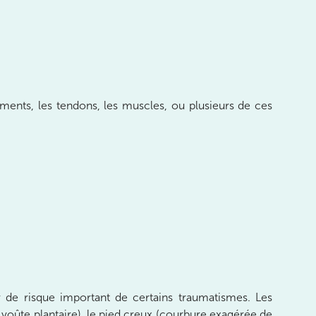
aments, les tendons, les muscles, ou plusieurs de ces
r de risque important de certains traumatismes. Les
a voûte plantaire), le pied creux (courbure exagérée de