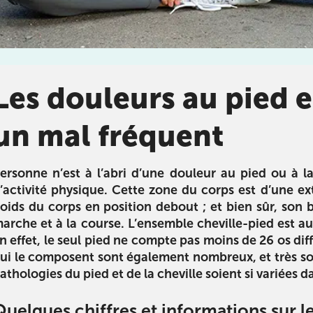
Les douleurs au pied et
é arthrose
L’alimentation des sportifs
Sport et a
un mal fréquent
tre l’arthrose
La diététique pour le sport : du
2ème partie
 conseils pour
coureur à pied au pratiquant de
l’alimentation 
er l’arthrose.
cross-fit, utile pour tous !
conseils en n
eux qui en ont
atteindre vos
ersonne n’est à l’abri d’une douleur au pied ou à la 
n.
performanc
’activité physique. Cette zone du corps est d’une e
préservant v
oids du corps en position debout ; et bien sûr, son
Télécharger
arche et à la course. L’ensemble cheville-pied est au
ger
n effet, le seul pied ne compte pas moins de 26 os dif
Télécha
ui le composent sont également nombreux, et très soll
athologies du pied et de la cheville soient si variées d
ourt
Quelques chiffres et informations sur le
ourt