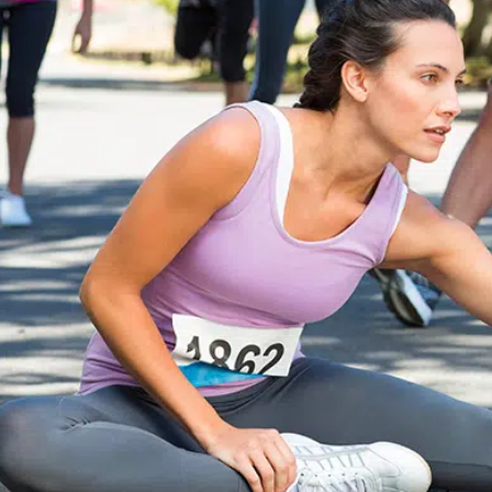
enant rendez-
DOULEUR CHRONIQUE
stitut
chez
KOSS
, votre
DOULEURS ET BLESSURES DE LA HANCHE ET DE
LA CUISSE
DOULEURS ET BLESSURES DU GENOU ET DE LA
JAMBE