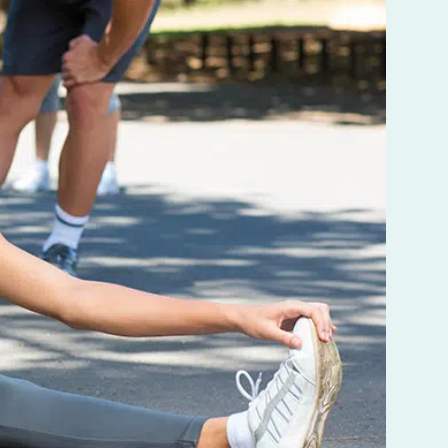
LES MALADIES EN RHUMATOLOGIE
DÉBUTER OU REPRENDRE LE
SPORT
POURQUOI CHOISIR UN KINÉ
DU SPORT POUR PRÉPARER LES
JO ?
BOOSTER LES PERFORMANCES
SPORTIVES