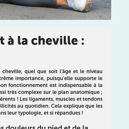
 à la cheville :
Réhabilitation
limentation
E-book pour vous guider dans
 du livre :
le processus de réhabilitation
des sportifs :
de la cheville, du pied et des
utrition pour
orteils en utilisant un langage
 objectifs de
cheville, quel que soit l’âge et le niveau
simple et compréhensible
e, tout en
xtrême importance, puisqu’elle supporte le
otre santé.
 bon fonctionnement est indispensable à la
ssi très complexe sur le plan anatomique ;
Télécharger
férents ! Les ligaments, muscles et tendons
rger
icités au quotidien. Cela explique que les
ans leur typologie, et si répandues !
s douleurs du pied et de la