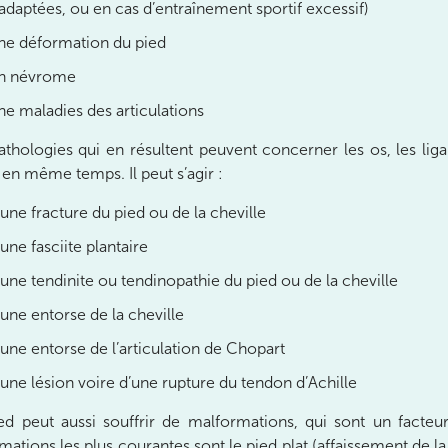
adaptées, ou en cas d’entraînement sportif excessif)
ne déformation du pied
n névrome
e maladies des articulations
athologies qui en résultent peuvent concerner les os, les lig
s en même temps. Il peut s’agir :
une fracture du pied ou de la cheville
une fasciite plantaire
une tendinite ou tendinopathie du pied ou de la cheville
une entorse de la cheville
une entorse de l’articulation de Chopart
une lésion voire d’une rupture du tendon d’Achille
ed peut aussi souffrir de malformations, qui sont un facteu
mations les plus courantes sont le pied plat (affaissement de l