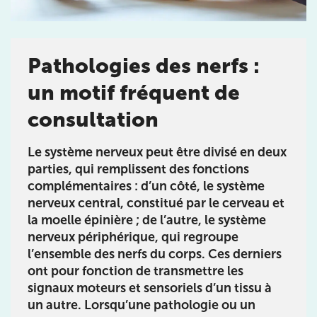
de Jérôme Auger
Bénéficiez de l’
expertise de Jérôme Auger
en
prenant rendez-vous avec
ses équipes
dans votre
Pathologies des nerfs :
cabinet
IK – Institut Kinésithérapie
le plus proche
de chez vous ou chez
KOSS
, votre allié sport du
un motif fréquent de
quotidien.
consultation
Le système nerveux peut être divisé en deux
parties, qui remplissent des fonctions
IK PARIS 16 – TROCADÉRO
complémentaires : d’un côté, le système
nerveux central, constitué par le cerveau et
8 Av. de Camoens 75116 Paris
la moelle épinière ; de l’autre, le système
8 Av. de Camoens 75116 Paris
01 42 15 22 46
nerveux périphérique, qui regroupe
l’ensemble des nerfs du corps. Ces derniers
Prenez RDV sur
ont pour fonction de transmettre les
Prenez RDV sur
signaux moteurs et sensoriels d’un tissu à
un autre. Lorsqu’une pathologie ou un