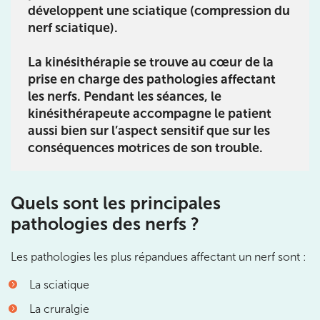
développent une sciatique (compression du
3 Av. André Morizet 92100 Boulogne-
nerf sciatique).
Billancourt
La kinésithérapie se trouve au cœur de la
3 Av. André Morizet 92100 Boulogne-Billancourt
01 48 25 34 79
prise en charge des pathologies affectant
les nerfs. Pendant les séances, le
Prenez RDV sur
kinésithérapeute accompagne le patient
Prenez RDV sur
aussi bien sur l’aspect sensitif que sur les
conséquences motrices de son trouble.
IK CHÂTENAY-MALABRY
380 Av. de la Division Leclerc 92290
Quels sont les principales
Châtenay-Malabry
pathologies des nerfs ?
380 Av. de la Division Leclerc 92290 Châtenay-Ma
01 43 50 05 24
Les pathologies les plus répandues affectant un nerf sont :
Prenez RDV sur
La sciatique
Prenez RDV sur
La cruralgie