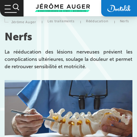
Les traitements
Rééducation
Nerfs
Jérôme Auger
I
I
I
Nerfs
La rééducation des lésions nerveuses prévient les
complications ultérieures, soulage la douleur et permet
de retrouver sensibilité et motricité.
Prendre rendez-vous
avec les équipes