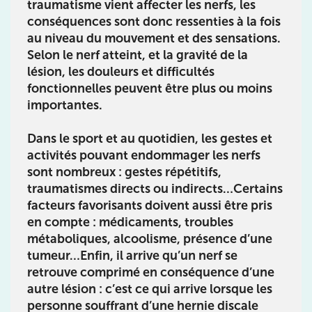
traumatisme vient affecter les nerfs, les
IK PARIS 15 – SÉGUR
conséquences sont donc ressenties à la fois
au niveau du mouvement et des sensations.
75015 Paris
Selon le nerf atteint, et la gravité de la
75015 Paris
01 43 31 00 33
lésion, les douleurs et difficultés
fonctionnelles peuvent être plus ou moins
Prenez RDV sur
importantes.
Prenez RDV sur
Dans le sport et au quotidien, les gestes et
activités pouvant endommager les nerfs
IK PARIS 6 – CASSETTE
sont nombreux : gestes répétitifs,
1 Rue Cassette 75006 Paris
traumatismes directs ou indirects…Certains
facteurs favorisants doivent aussi être pris
1 Rue Cassette 75006 Paris
01 42 84 06 95
en compte : médicaments, troubles
métaboliques, alcoolisme, présence d’une
Prenez RDV sur
tumeur…Enfin, il arrive qu’un nerf se
Prenez RDV sur
retrouve comprimé en conséquence d’une
autre lésion : c’est ce qui arrive lorsque les
IK BOULOGNE
personne souffrant d’une hernie discale