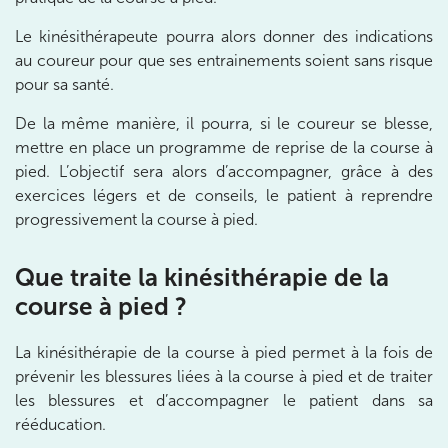
1 Rue Cassette 75006 Paris
Le kinésithérapeute pourra alors donner des indications
1 Rue Cassette 75006 Paris
01 42 84 06 95
au coureur pour que ses entrainements soient sans risque
pour sa santé.
Prenez RDV sur
Prenez RDV sur
De la même manière, il pourra, si le coureur se blesse,
mettre en place un programme de reprise de la course à
pied. L’objectif sera alors d’accompagner, grâce à des
IK BOULOGNE
exercices légers et de conseils, le patient à reprendre
progressivement la course à pied.
3 Av. André Morizet 92100 Boulogne-
Billancourt
Que traite la kinésithérapie de la
3 Av. André Morizet 92100 Boulogne-Billancourt
01 48 25 34 79
course à pied ?
Prenez RDV sur
La kinésithérapie de la course à pied permet à la fois de
Prenez RDV sur
prévenir les blessures liées à la course à pied et de traiter
les blessures et d’accompagner le patient dans sa
IK CHÂTENAY-MALABRY
rééducation.