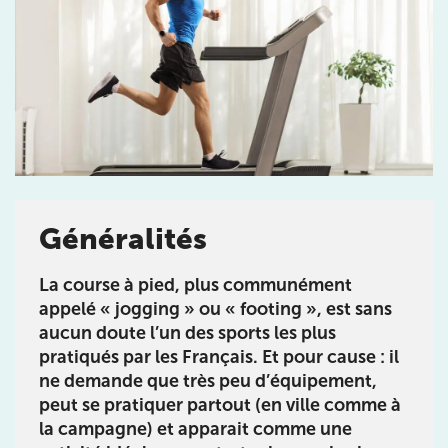
Prendre rendez-vous
avec les équipes
de Jérôme Auger
Généralités
Bénéficiez de l’
expertise de Jérôme Auger
en
prenant rendez-vous avec
ses équipes
dans votre
La course à pied, plus communément
cabinet
IK – Institut Kinésithérapie
le plus proche
de chez vous ou chez
KOSS
, votre allié sport du
appelé « jogging » ou « footing », est sans
quotidien.
aucun doute l’un des sports les plus
pratiqués par les Français. Et pour cause : il
ne demande que très peu d’équipement,
peut se pratiquer partout (en ville comme à
la campagne) et apparait comme une
IK PARIS 16 – TROCADÉRO