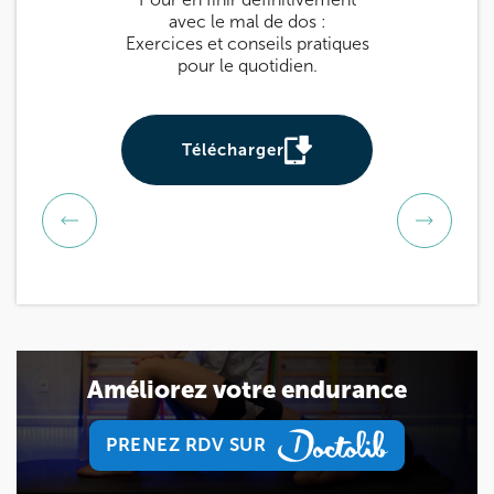
avec le mal de dos :
: des exercices
Exercices et conseils pratiques
prévenir et sou
pour le quotidien.
Utile pour tou
be
Télécharger
Téléch
Améliorez votre endurance
PRENEZ RDV SUR
PRENEZ RDV SUR