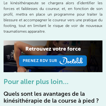
Le kinésithérapeute se chargera alors d’identifier les
20 Rue de la Pépinière 75008 Paris
forces et faiblesses du coureur, et, en fonction de son
20 Rue de la Pépinière 75008 Paris
01 55 06 05 07
profil, mettra en place un programme pour traiter la
blessure et accompagner le coureur vers une pratique du
Prenez RDV sur
footing, tout en limitant le risque de voir de nouveaux
Prenez RDV sur
traumatismes apparaitre.
PARIS 9 – PETRELLE
Retrouvez votre force
6 Rue Petrelle 75009 Paris
PRENEZ RDV SUR
6 Rue Petrelle 75009 Paris
01 71 97 53 67
PRENEZ RDV SUR
Prenez RDV sur
Prenez RDV sur
Pour aller plus loin…
Quels sont les avantages de la
IK Paris 11
kinésithérapie de la course à pied ?
10 Rue Roubo 75011 Paris