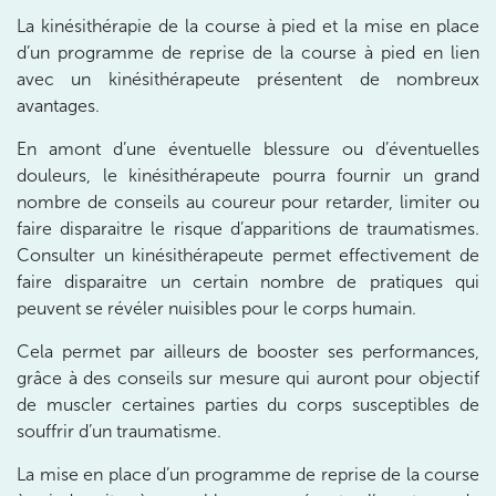
10 Rue Roubo 75011 Paris
01 83 96 48 65
La kinésithérapie de la course à pied et la mise en place
d’un programme de reprise de la course à pied en lien
avec un kinésithérapeute présentent de nombreux
Prenez RDV sur
avantages.
Prenez RDV sur
En amont d’une éventuelle blessure ou d’éventuelles
douleurs, le kinésithérapeute pourra fournir un grand
IK VANVES
nombre de conseils au coureur pour retarder, limiter ou
5 Rue Monge 92170 Vanves
faire disparaitre le risque d’apparitions de traumatismes.
Consulter un kinésithérapeute permet effectivement de
5 Rue Monge 92170 Vanves
01 46 44 33 92
faire disparaitre un certain nombre de pratiques qui
peuvent se révéler nuisibles pour le corps humain.
Prenez RDV sur
Prenez RDV sur
Cela permet par ailleurs de booster ses performances,
grâce à des conseils sur mesure qui auront pour objectif
de muscler certaines parties du corps susceptibles de
IK SAINT-GERMAIN
souffrir d’un traumatisme.
199 Bd Saint-Germain 75007 Paris
La mise en place d’un programme de reprise de la course
199 Bd Saint-Germain 75007 Paris
01 43 25 10 20