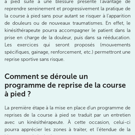
à pied suite à une blessure présente l’avantage de
reprendre sereinement et progressivement la pratique de
Prenez RDV sur
la course à pied sans pour autant se risquer à l’apparition
Prenez RDV sur
de douleurs ou de nouveaux traumatismes. En effet, le
kinésithérapeute pourra accompagner le patient dans la
prise en charge de la douleur, puis dans sa rééducation.
IK BOIS COLOMBES
Les exercices qui seront proposés (mouvements
spécifiques, gainage, renforcement, etc.) permettront une
1 Rue Mertens 92600 Bois-Colombes
reprise sportive sans risque.
1 Rue Mertens 92600 Bois-Colombes
01 43 50 50 81
Comment se déroule un
Prenez RDV sur
programme de reprise de la course
Prenez RDV sur
à pied ?
IK OLYMPE SANTE ANTONY
La première étape à la mise en place d’un programme de
reprises de la course à pied se traduit par un entretien
28 Rue Velpeau 92160 Antony
avec un kinésithérapeute. À cette occasion, celui-ci
28 Rue Velpeau 92160 Antony
01 76 21 71 41
pourra apprécier les zones à traiter, et l’étendue de la