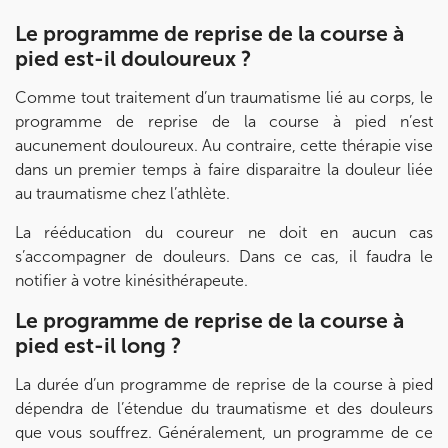
Prenez RDV sur
Le programme de reprise de la course à
pied est-il douloureux ?
IK MEUDON
Comme tout traitement d’un traumatisme lié au corps, le
programme de reprise de la course à pied n’est
8 Rue de Paris 92190 Meudon
aucunement douloureux. Au contraire, cette thérapie vise
8 Rue de Paris 92190 Meudon
01 40 95 01 09
dans un premier temps à faire disparaitre la douleur liée
au traumatisme chez l’athlète.
Prenez RDV sur
Prenez RDV sur
La rééducation du coureur ne doit en aucun cas
s’accompagner de douleurs. Dans ce cas, il faudra le
notifier à votre kinésithérapeute.
Le programme de reprise de la course à
pied est-il long ?
La durée d’un programme de reprise de la course à pied
dépendra de l’étendue du traumatisme et des douleurs
que vous souffrez. Généralement, un programme de ce