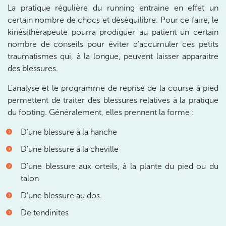
380 Av. de la Division Leclerc 92290
La pratique régulière du running entraine en effet un
certain nombre de chocs et déséquilibre. Pour ce faire, le
Châtenay-Malabry
kinésithérapeute pourra prodiguer au patient un certain
380 Av. de la Division Leclerc 92290 Châtenay-Ma
01 43 50 05 24
nombre de conseils pour éviter d’accumuler ces petits
traumatismes qui, à la longue, peuvent laisser apparaitre
Prenez RDV sur
des blessures.
Prenez RDV sur
L’analyse et le programme de reprise de la course à pied
permettent de traiter des blessures relatives à la pratique
IK PARIS 17 – VILLIERS
du footing. Généralement, elles prennent la forme :
68 Av. de Villiers 75017 Paris
D’une blessure à la hanche
68 Av. de Villiers 75017 Paris
01 44 90 90 40
D’une blessure à la cheville
D’une blessure aux orteils, à la plante du pied ou du
Prenez RDV sur
talon
Prenez RDV sur
D’une blessure au dos.
De tendinites
IK PARIS 8 – SAINT-LAZARE