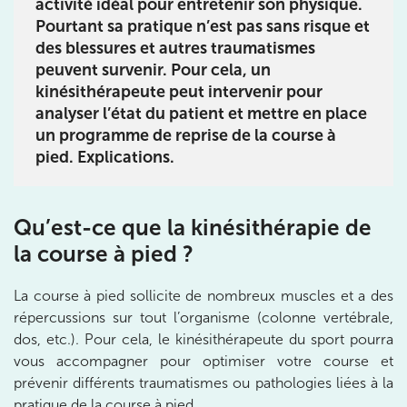
activité idéal pour entretenir son physique.
Pourtant sa pratique n’est pas sans risque et
8 Av. de Camoens 75116 Paris
des blessures et autres traumatismes
8 Av. de Camoens 75116 Paris
01 42 15 22 46
peuvent survenir. Pour cela, un
kinésithérapeute peut intervenir pour
Prenez RDV sur
analyser l’état du patient et mettre en place
Prenez RDV sur
un programme de reprise de la course à
pied. Explications.
IK PARIS 15 – SÉGUR
Qu’est-ce que la kinésithérapie de
75015 Paris
la course à pied ?
75015 Paris
01 43 31 00 33
La course à pied sollicite de nombreux muscles et a des
Prenez RDV sur
répercussions sur tout l’organisme (colonne vertébrale,
Prenez RDV sur
dos, etc.). Pour cela, le kinésithérapeute du sport pourra
vous accompagner pour optimiser votre course et
IK PARIS 6 – CASSETTE
prévenir différents traumatismes ou pathologies liées à la
pratique de la course à pied.