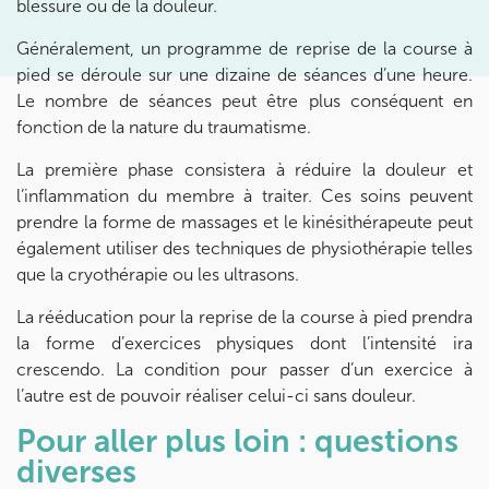
blessure ou de la douleur.
Prenez RDV sur
Prenez RDV sur
Généralement, un programme de reprise de la course à
pied se déroule sur une dizaine de séances d’une heure.
Le nombre de séances peut être plus conséquent en
KOSS PARIS 8
fonction de la nature du traumatisme.
74 Bd Haussmann 75008 Paris
La première phase consistera à réduire la douleur et
74 Bd Haussmann 75008 Paris
l’inflammation du membre à traiter. Ces soins peuvent
01 44 71 93 74
prendre la forme de massages et le kinésithérapeute peut
également utiliser des techniques de physiothérapie telles
Prenez RDV sur
que la cryothérapie ou les ultrasons.
Prenez RDV sur
La rééducation pour la reprise de la course à pied prendra
la forme d’exercices physiques dont l’intensité ira
IK MORANGIS
crescendo. La condition pour passer d’un exercice à
85 Av. de Balzac 91420 Morangis
l’autre est de pouvoir réaliser celui-ci sans douleur.
85 Av. de Balzac 91420 Morangis
01 64 48 35 84
Pour aller plus loin : questions
diverses
Prenez RDV sur