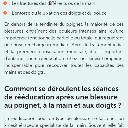
Les fractures des différents os de la main
Châtenay-Malabry
L’entorse ou la luxation des doigts et du pouce
380 Av. de la Division Leclerc 92290 Châtenay-Ma
01 43 50 05 24
En dehors de la tendinite du poignet, la majorité de ces
blessures entraînent des douleurs intenses ainsi qu’une
Prenez RDV sur
Prenez RDV sur
impotence fonctionnelle partielle ou totale, qui requièrent
une prise en charge immédiate. Après le traitement initial
et la première consultation médicale, il est important
IK PARIS 17 – VILLIERS
d’entamer une rééducation chez un kinésithérapeute,
indispensable pour recouvrer toutes les capacités des
68 Av. de Villiers 75017 Paris
mains et des doigts.
68 Av. de Villiers 75017 Paris
01 44 90 90 40
Comment se déroulent les séances
Prenez RDV sur
de rééducation après une blessure
Prenez RDV sur
au poignet, à la main et aux doigts ?
IK PARIS 8 – SAINT-LAZARE
La rééducation pour ce type de blessure se fait chez un
kinésithérapeute spécialiste de la main. Souvent, elle fait
20 Rue de la Pépinière 75008 Paris