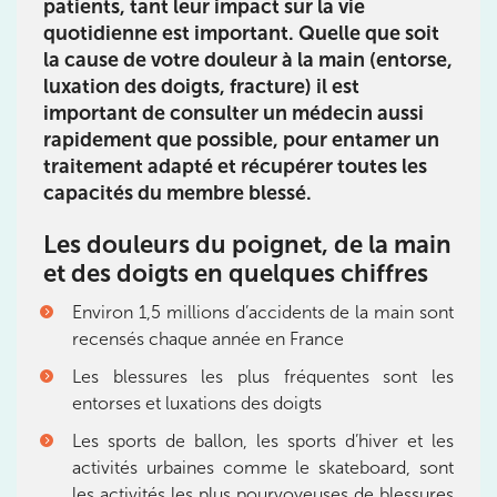
patients, tant leur impact sur la vie
8 Av. de Camoens 75116 Paris
quotidienne est important. Quelle que soit
8 Av. de Camoens 75116 Paris
01 42 15 22 46
la cause de votre douleur à la main (entorse,
luxation des doigts, fracture) il est
important de consulter un médecin aussi
Prenez RDV sur
Prenez RDV sur
rapidement que possible, pour entamer un
traitement adapté et récupérer toutes les
capacités du membre blessé.
IK PARIS 15 – SÉGUR
Les douleurs du poignet, de la main
75015 Paris
et des doigts en quelques chiffres
75015 Paris
01 43 31 00 33
Environ 1,5 millions d’accidents de la main sont
recensés chaque année en France
Prenez RDV sur
Prenez RDV sur
Les blessures les plus fréquentes sont les
entorses et luxations des doigts
Les sports de ballon, les sports d’hiver et les
IK PARIS 6 – CASSETTE
activités urbaines comme le skateboard, sont
1 Rue Cassette 75006 Paris
les activités les plus pourvoyeuses de blessures