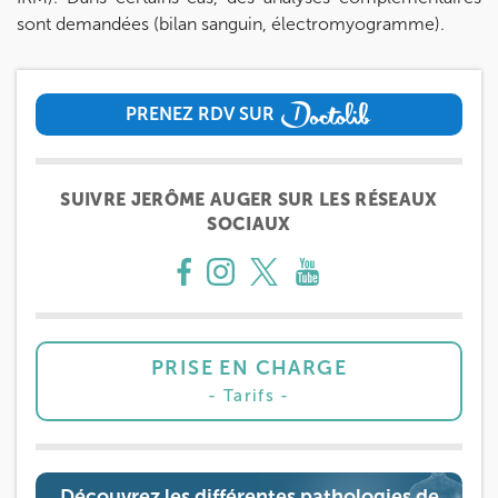
sont demandées (bilan sanguin, électromyogramme).
IK MEUDON
PRENEZ RDV SUR
8 Rue de Paris 92190 Meudon
PRENEZ RDV SUR
8 Rue de Paris 92190 Meudon
01 40 95 01 09
SUIVRE JERÔME AUGER SUR LES RÉSEAUX
Prenez RDV sur
SOCIAUX
Prenez RDV sur
PRISE EN CHARGE
Tarifs
Découvrez les différentes pathologies de