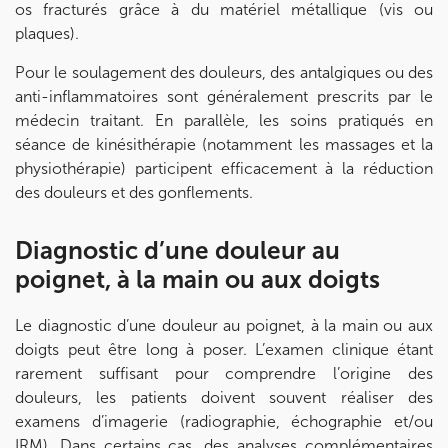
Prenez RDV sur
os fracturés grâce à du matériel métallique (vis ou
Prenez RDV sur
plaques).
Pour le soulagement des douleurs, des antalgiques ou des
KOSS PARIS 8
anti-inflammatoires sont généralement prescrits par le
médecin traitant. En parallèle, les soins pratiqués en
74 Bd Haussmann 75008 Paris
séance de kinésithérapie (notamment les massages et la
74 Bd Haussmann 75008 Paris
01 44 71 93 74
physiothérapie) participent efficacement à la réduction
des douleurs et des gonflements.
Prenez RDV sur
Prenez RDV sur
Diagnostic d’une douleur au
poignet, à la main ou aux doigts
IK MORANGIS
Le diagnostic d’une douleur au poignet, à la main ou aux
85 Av. de Balzac 91420 Morangis
doigts peut être long à poser. L’examen clinique étant
85 Av. de Balzac 91420 Morangis
01 64 48 35 84
rarement suffisant pour comprendre l’origine des
douleurs, les patients doivent souvent réaliser des
examens d’imagerie (radiographie, échographie et/ou
Prenez RDV sur
IRM). Dans certains cas, des analyses complémentaires
Prenez RDV sur