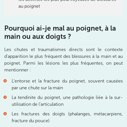
1 Rue Cassette 75006 Paris
au poignet
01 42 84 06 95
Prenez RDV sur
Pourquoi ai-je mal au poignet, à la
Prenez RDV sur
main ou aux doigts ?
IK BOULOGNE
Les chutes et traumatismes directs sont le contexte
d’apparition le plus fréquent des blessures à la main et au
3 Av. André Morizet 92100 Boulogne-
poignet. Parmi les lésions les plus fréquentes, on peut
Billancourt
mentionner :
3 Av. André Morizet 92100 Boulogne-Billancourt
01 48 25 34 79
L’entorse et la fracture du poignet, souvent causées
par une chute sur la main
Prenez RDV sur
Prenez RDV sur
La tendinite du poignet, une pathologie liée à la sur-
utilisation de l’articulation
IK CHÂTENAY-MALABRY
Les fractures des doigts (phalanges, métacarpiens,
fracture du pouce)
380 Av. de la Division Leclerc 92290