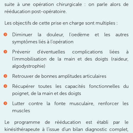
suite à une opération chirurgicale : on parle alors de
20 Rue de la Pépinière 75008 Paris
01 55 06 05 07
rééducation post-opératoire.
Les objectifs de cette prise en charge sont multiples :
Prenez RDV sur
Prenez RDV sur
Diminuer la douleur, l’oedème et les autres
symptômes liés à l’opération
PARIS 9 – PETRELLE
Prévenir d’éventuelles complications liées à
l’immobilisation de la main et des doigts (raideur,
6 Rue Petrelle 75009 Paris
algodystrophie)
6 Rue Petrelle 75009 Paris
01 71 97 53 67
Retrouver de bonnes amplitudes articulaires
Récupérer toutes les capacités fonctionnelles du
Prenez RDV sur
Prenez RDV sur
poignet, de la main et des doigts
Lutter contre la fonte musculaire, renforcer les
muscles
IK Paris 11
Le programme de rééducation est établi par le
10 Rue Roubo 75011 Paris
kinésithérapeute à l’issue d’un bilan diagnostic complet,