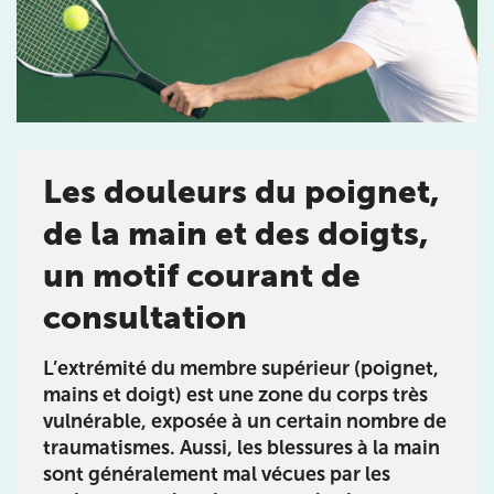
Prendre rendez-vous
avec les équipes
Les douleurs du poignet,
de Jérôme Auger
de la main et des doigts,
Bénéficiez de l’
expertise de Jérôme Auger
en
un motif courant de
prenant rendez-vous avec
ses équipes
dans votre
cabinet
IK – Institut Kinésithérapie
le plus proche
consultation
de chez vous ou chez
KOSS
, votre allié sport du
quotidien.
L’extrémité du membre supérieur (poignet,
mains et doigt) est une zone du corps très
vulnérable, exposée à un certain nombre de
traumatismes. Aussi, les blessures à la main
IK PARIS 16 – TROCADÉRO
sont généralement mal vécues par les