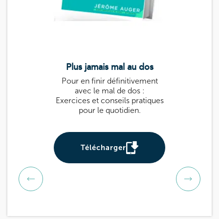
Plus jamais mal au dos
Le guide k
Pour en finir définitivement
Guide pratique 
avec le mal de dos :
: des exercices
Exercices et conseils pratiques
prévenir et sou
pour le quotidien.
Utile pour tou
be
Télécharger
Téléch