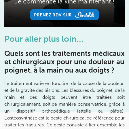
Je commence la kiné maintenant !
Prenez RDV sur
Prenez RDV sur
PRENEZ RDV SUR
PRENEZ RDV SUR
IK BOIS COLOMBES
Pour aller plus loin…
1 Rue Mertens 92600 Bois-Colombes
Quels sont les traitements médicaux
1 Rue Mertens 92600 Bois-Colombes
01 43 50 50 81
et chirurgicaux pour une douleur au
poignet, à la main ou aux doigts ?
Prenez RDV sur
Prenez RDV sur
Le traitement varie en fonction de la cause de la douleur,
et de la gravité des lésions. Les blessures du poignet, de la
IK OLYMPE SANTE ANTONY
main et des doigts peuvent être traitées soit
chirurgicalement, soit de manière conservatrice, grâce à
28 Rue Velpeau 92160 Antony
un dispositif orthopédique (attelle ou plâtre).
28 Rue Velpeau 92160 Antony
01 76 21 71 41
L’ostéosynthèse est le geste chirurgical de référence pour
traiter les fractures. Ce geste consiste à lier ensemble les