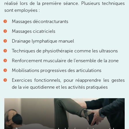
10 Rue Roubo 75011 Paris
01 83 96 48 65
réalisé lors de la première séance. Plusieurs techniques
sont employées :
Prenez RDV sur
Massages décontracturants
Prenez RDV sur
Massages cicatriciels
IK VANVES
Drainage lymphatique manuel
Techniques de physiothérapie comme les ultrasons
5 Rue Monge 92170 Vanves
Renforcement musculaire de l’ensemble de la zone
5 Rue Monge 92170 Vanves
01 46 44 33 92
Mobilisations progressives des articulations
Prenez RDV sur
Exercices fonctionnels, pour réapprendre les gestes
Prenez RDV sur
de la vie quotidienne et les activités pratiquées
IK SAINT-GERMAIN
199 Bd Saint-Germain 75007 Paris
199 Bd Saint-Germain 75007 Paris
01 43 25 10 20