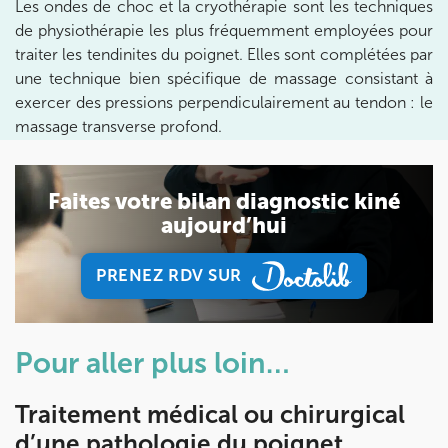
Les ondes de choc et la cryothérapie sont les techniques
85 Av. de Balzac 91420 Morangis
01 64 48 35 84
de physiothérapie les plus fréquemment employées pour
traiter les tendinites du poignet. Elles sont complétées par
Prenez RDV sur
une technique bien spécifique de massage consistant à
Prenez RDV sur
exercer des pressions perpendiculairement au tendon : le
massage transverse profond.
IK MEUDON
Faites votre bilan diagnostic kiné
8 Rue de Paris 92190 Meudon
aujourd’hui
8 Rue de Paris 92190 Meudon
01 40 95 01 09
PRENEZ RDV SUR
Prenez RDV sur
PRENEZ RDV SUR
Prenez RDV sur
Pour aller plus loin…
Traitement médical ou chirurgical
d’une pathologie du poignet