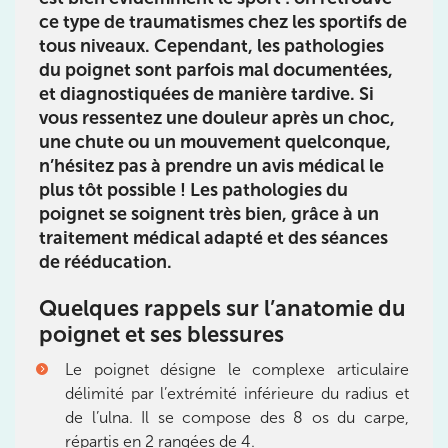
ce type de traumatismes chez les sportifs de
tous niveaux. Cependant, les pathologies
du poignet sont parfois mal documentées,
IK PARIS 16 – TROCADÉRO
et diagnostiquées de manière tardive. Si
8 Av. de Camoens 75116 Paris
vous ressentez une douleur après un choc,
une chute ou un mouvement quelconque,
8 Av. de Camoens 75116 Paris
01 42 15 22 46
n’hésitez pas à prendre un avis médical le
plus tôt possible ! Les pathologies du
Prenez RDV sur
poignet se soignent très bien, grâce à un
Prenez RDV sur
traitement médical adapté et des séances
de rééducation.
IK PARIS 15 – SÉGUR
Quelques rappels sur l’anatomie du
75015 Paris
poignet et ses blessures
75015 Paris
01 43 31 00 33
Le poignet désigne le complexe articulaire
délimité par l’extrémité inférieure du radius et
Prenez RDV sur
de l’ulna. Il se compose des 8 os du carpe,
Prenez RDV sur
répartis en 2 rangées de 4.