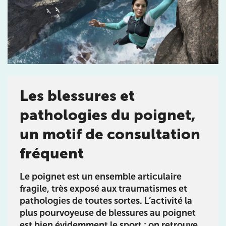
Les blessures et
pathologies du poignet,
Prendre rendez-vous
avec les équipes
un motif de consultation
de Jérôme Auger
fréquent
Bénéficiez de l’
expertise de Jérôme Auger
en
prenant rendez-vous avec
ses équipes
dans votre
Le poignet est un ensemble articulaire
cabinet
IK – Institut Kinésithérapie
le plus proche
fragile, très exposé aux traumatismes et
de chez vous ou chez
KOSS
, votre allié sport du
pathologies de toutes sortes. L’activité la
quotidien.
plus pourvoyeuse de blessures au poignet
est bien évidemment le sport : on retrouve