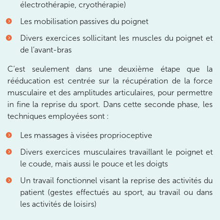
électrothérapie, cryothérapie)
28 Rue Velpeau 92160 Antony
28 Rue Velpeau 92160 Antony
Les mobilisation passives du poignet
01 76 21 71 41
Divers exercices sollicitant les muscles du poignet et
Prenez RDV sur
de l’avant-bras
Prenez RDV sur
C’est seulement dans une deuxième étape que la
rééducation est centrée sur la récupération de la force
KOSS PARIS 8
musculaire et des amplitudes articulaires, pour permettre
in fine la reprise du sport. Dans cette seconde phase, les
74 Bd Haussmann 75008 Paris
techniques employées sont :
74 Bd Haussmann 75008 Paris
01 44 71 93 74
Les massages à visées proprioceptive
Divers exercices musculaires travaillant le poignet et
Prenez RDV sur
Prenez RDV sur
le coude, mais aussi le pouce et les doigts
Un travail fonctionnel visant la reprise des activités du
patient (gestes effectués au sport, au travail ou dans
IK MORANGIS
les activités de loisirs)
85 Av. de Balzac 91420 Morangis