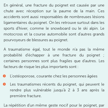
En général, une fracture du poignet est causée par une
chute avec réception sur la paume de la main. Ces
IK CHÂTENAY-MALABRY
accidents sont aussi responsables de nombreuses lésions
380 Av. de la Division Leclerc 92290
ligamentaires du poignet. On les retrouve surtout dans les
sports d’hiver, comme le snowboard ou le ski alpin. Le
Châtenay-Malabry
motocross et la course automobile sont d’autres grands
380 Av. de la Division Leclerc 92290 Châtenay-Ma
01 43 50 05 24
pourvoyeurs de blessures au poignet.
A traumatisme égal, tout le monde n’a pas la même
Prenez RDV sur
Prenez RDV sur
probabilité d’échapper à une fracture du poignet ;
certaines personnes sont plus fragiles que d’autres. Les
facteurs de risque les plus importants sont :
IK PARIS 17 – VILLIERS
L’ostéoporose, courante chez les personnes âgées
68 Av. de Villiers 75017 Paris
Les traumatismes récents du poignet, qui peuvent le
68 Av. de Villiers 75017 Paris
01 44 90 90 40
rendre plus vulnérable jusqu’à 2 à 3 ans après la
première fracture.
Prenez RDV sur
Prenez RDV sur
La répétition d’un même geste nocif pour le poignet, par