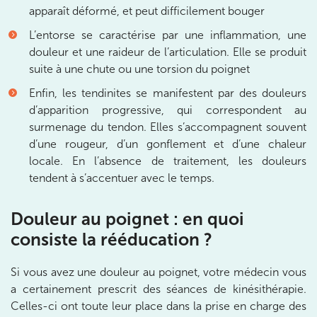
apparaît déformé, et peut difficilement bouger
IK Paris 11
L’entorse se caractérise par une inflammation, une
10 Rue Roubo 75011 Paris
douleur et une raideur de l’articulation. Elle se produit
10 Rue Roubo 75011 Paris
suite à une chute ou une torsion du poignet
01 83 96 48 65
Enfin, les tendinites se manifestent par des douleurs
Prenez RDV sur
d’apparition progressive, qui correspondent au
Prenez RDV sur
surmenage du tendon. Elles s’accompagnent souvent
d’une rougeur, d’un gonflement et d’une chaleur
locale. En l’absence de traitement, les douleurs
IK VANVES
tendent à s’accentuer avec le temps.
5 Rue Monge 92170 Vanves
Douleur au poignet : en quoi
5 Rue Monge 92170 Vanves
01 46 44 33 92
consiste la rééducation ?
Prenez RDV sur
Prenez RDV sur
Si vous avez une douleur au poignet, votre médecin vous
a certainement prescrit des séances de kinésithérapie.
Celles-ci ont toute leur place dans la prise en charge des
IK SAINT-GERMAIN