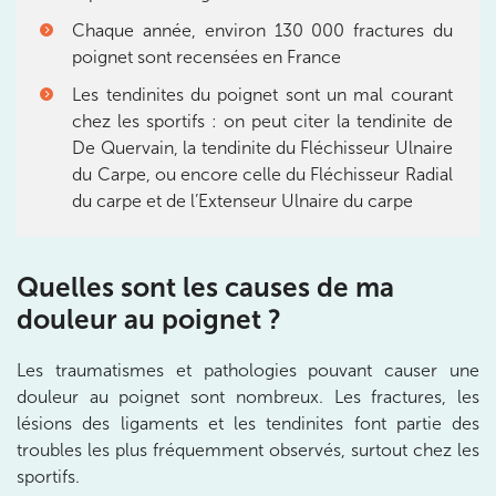
Chaque année, environ 130 000 fractures du
IK PARIS 6 – CASSETTE
poignet sont recensées en France
Les tendinites du poignet sont un mal courant
1 Rue Cassette 75006 Paris
chez les sportifs : on peut citer la tendinite de
1 Rue Cassette 75006 Paris
01 42 84 06 95
De Quervain, la tendinite du Fléchisseur Ulnaire
du Carpe, ou encore celle du Fléchisseur Radial
Prenez RDV sur
du carpe et de l’Extenseur Ulnaire du carpe
Prenez RDV sur
Quelles sont les causes de ma
IK BOULOGNE
douleur au poignet ?
3 Av. André Morizet 92100 Boulogne-
Billancourt
Les traumatismes et pathologies pouvant causer une
3 Av. André Morizet 92100 Boulogne-Billancourt
01 48 25 34 79
douleur au poignet sont nombreux. Les fractures, les
lésions des ligaments et les tendinites font partie des
troubles les plus fréquemment observés, surtout chez les
Prenez RDV sur
sportifs.
Prenez RDV sur