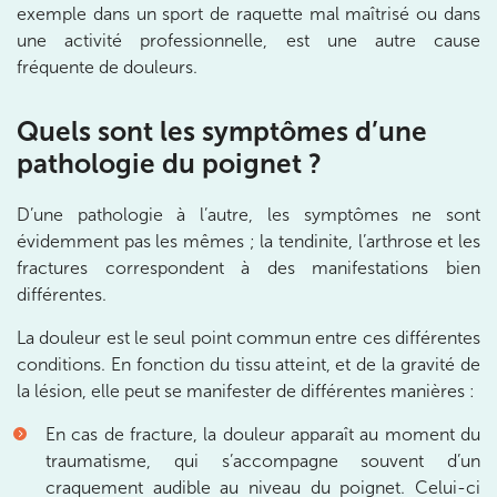
exemple dans un sport de raquette mal maîtrisé ou dans
une activité professionnelle, est une autre cause
IK PARIS 8 – SAINT-LAZARE
fréquente de douleurs.
20 Rue de la Pépinière 75008 Paris
Quels sont les symptômes d’une
20 Rue de la Pépinière 75008 Paris
01 55 06 05 07
pathologie du poignet ?
Prenez RDV sur
D’une pathologie à l’autre, les symptômes ne sont
Prenez RDV sur
évidemment pas les mêmes ; la tendinite, l’arthrose et les
fractures correspondent à des manifestations bien
PARIS 9 – PETRELLE
différentes.
6 Rue Petrelle 75009 Paris
La douleur est le seul point commun entre ces différentes
conditions. En fonction du tissu atteint, et de la gravité de
6 Rue Petrelle 75009 Paris
01 71 97 53 67
la lésion, elle peut se manifester de différentes manières :
Prenez RDV sur
En cas de fracture, la douleur apparaît au moment du
Prenez RDV sur
traumatisme, qui s’accompagne souvent d’un
craquement audible au niveau du poignet. Celui-ci