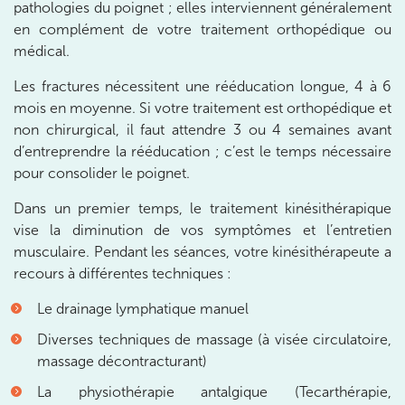
pathologies du poignet ; elles interviennent généralement
en complément de votre traitement orthopédique ou
199 Bd Saint-Germain 75007 Paris
médical.
199 Bd Saint-Germain 75007 Paris
01 43 25 10 20
Les fractures nécessitent une rééducation longue, 4 à 6
mois en moyenne. Si votre traitement est orthopédique et
Prenez RDV sur
non chirurgical, il faut attendre 3 ou 4 semaines avant
Prenez RDV sur
d’entreprendre la rééducation ; c’est le temps nécessaire
pour consolider le poignet.
IK BOIS COLOMBES
Dans un premier temps, le traitement kinésithérapique
1 Rue Mertens 92600 Bois-Colombes
vise la diminution de vos symptômes et l’entretien
musculaire. Pendant les séances, votre kinésithérapeute a
1 Rue Mertens 92600 Bois-Colombes
01 43 50 50 81
recours à différentes techniques :
Prenez RDV sur
Le drainage lymphatique manuel
Prenez RDV sur
Diverses techniques de massage (à visée circulatoire,
massage décontracturant)
IK OLYMPE SANTE ANTONY
La physiothérapie antalgique (Tecarthérapie,