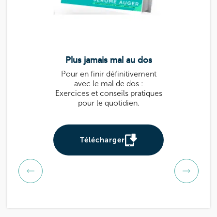
Plus jamais mal au dos
Le guide k
Pour en finir définitivement
Guide pratique 
avec le mal de dos :
: des exercices
Exercices et conseils pratiques
prévenir et sou
pour le quotidien.
Utile pour tou
be
Télécharger
Téléch