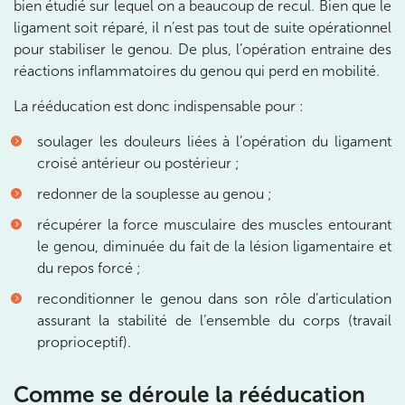
bien étudié sur lequel on a beaucoup de recul. Bien que le
ligament soit réparé, il n’est pas tout de suite opérationnel
380 Av. de la Division Leclerc 92290
pour stabiliser le genou. De plus, l’opération entraine des
Châtenay-Malabry
réactions inflammatoires du genou qui perd en mobilité.
380 Av. de la Division Leclerc 92290 Châtenay-Ma
01 43 50 05 24
La rééducation est donc indispensable pour :
Prenez RDV sur
soulager les douleurs liées à l’opération du ligament
Prenez RDV sur
croisé antérieur ou postérieur ;
redonner de la souplesse au genou ;
IK PARIS 17 – VILLIERS
récupérer la force musculaire des muscles entourant
le genou, diminuée du fait de la lésion ligamentaire et
68 Av. de Villiers 75017 Paris
du repos forcé ;
68 Av. de Villiers 75017 Paris
01 44 90 90 40
reconditionner le genou dans son rôle d’articulation
assurant la stabilité de l’ensemble du corps (travail
Prenez RDV sur
proprioceptif).
Prenez RDV sur
Comme se déroule la rééducation
IK PARIS 8 – SAINT-LAZARE