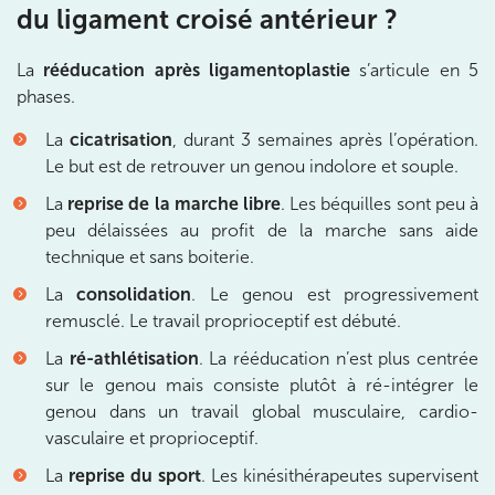
du ligament croisé antérieur ?
20 Rue de la Pépinière 75008 Paris
La
rééducation après ligamentoplastie
s’articule en 5
20 Rue de la Pépinière 75008 Paris
01 55 06 05 07
phases.
Prenez RDV sur
La
cicatrisation
, durant 3 semaines après l’opération.
Prenez RDV sur
Le but est de retrouver un genou indolore et souple.
La
reprise de la marche libre
. Les béquilles sont peu à
peu délaissées au profit de la marche sans aide
PARIS 9 – PETRELLE
technique et sans boiterie.
6 Rue Petrelle 75009 Paris
La
consolidation
. Le genou est progressivement
6 Rue Petrelle 75009 Paris
01 71 97 53 67
remusclé. Le travail proprioceptif est débuté.
La
ré-athlétisation
. La rééducation n’est plus centrée
Prenez RDV sur
sur le genou mais consiste plutôt à ré-intégrer le
Prenez RDV sur
genou dans un travail global musculaire, cardio-
vasculaire et proprioceptif.
IK Paris 11
La
reprise du sport
. Les kinésithérapeutes supervisent