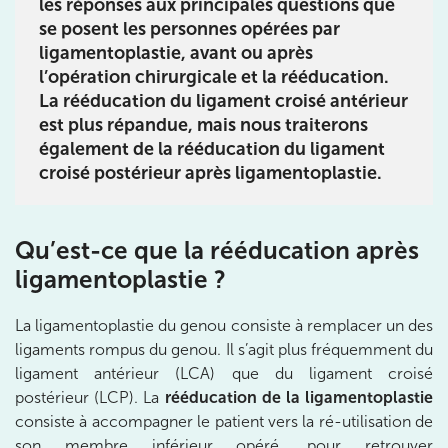
les réponses aux principales questions que
IK PARIS 16 – TROCADÉRO
se posent les personnes opérées par
ligamentoplastie, avant ou après
8 Av. de Camoens 75116 Paris
l’opération chirurgicale et la rééducation.
8 Av. de Camoens 75116 Paris
01 42 15 22 46
La rééducation du ligament croisé antérieur
est plus répandue, mais nous traiterons
Prenez RDV sur
également de la rééducation du ligament
Prenez RDV sur
croisé postérieur après ligamentoplastie.
IK PARIS 15 – SÉGUR
Qu’est-ce que la rééducation après
75015 Paris
ligamentoplastie ?
75015 Paris
01 43 31 00 33
La ligamentoplastie du genou consiste à remplacer un des
ligaments rompus du genou. Il s’agit plus fréquemment du
Prenez RDV sur
ligament antérieur (LCA) que du ligament croisé
Prenez RDV sur
postérieur (LCP). La
rééducation de la ligamentoplastie
consiste à accompagner le patient vers la ré-utilisation de
IK PARIS 6 – CASSETTE
son membre inférieur opéré, pour retrouver