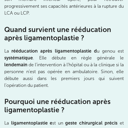
progressivement ses capacités antérieures à la rupture du
1 Rue Cassette 75006 Paris
LCA ou LCP.
1 Rue Cassette 75006 Paris
01 42 84 06 95
Quand survient une rééducation
Prenez RDV sur
après ligamentoplastie ?
Prenez RDV sur
La
rééducation après ligamentoplastie d
u genou est
systématique
. Elle débute en règle générale le
IK BOULOGNE
lendemain
de l’intervention à l’hôpital ou à la clinique si la
3 Av. André Morizet 92100 Boulogne-
personne n’est pas opérée en ambulatoire. Sinon, elle
Billancourt
débute aussi dans les premiers jours qui suivent
l’opération du patient.
3 Av. André Morizet 92100 Boulogne-Billancourt
01 48 25 34 79
Pourquoi une rééducation après
Prenez RDV sur
Prenez RDV sur
ligamentoplastie ?
La
ligamentoplastie e
st un
geste chirurgical précis
et
IK CHÂTENAY-MALABRY