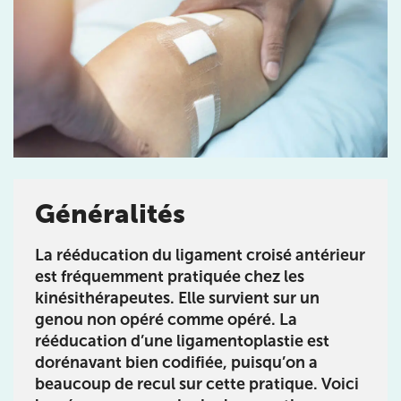
Prendre rendez-vous
avec les équipes
de Jérôme Auger
Généralités
Bénéficiez de l’
expertise de Jérôme Auger
en
La rééducation du ligament croisé antérieur
prenant rendez-vous avec
ses équipes
dans votre
est fréquemment pratiquée chez les
cabinet
IK – Institut Kinésithérapie
le plus proche
de chez vous ou chez
KOSS
, votre allié sport du
kinésithérapeutes. Elle survient sur un
quotidien.
genou non opéré comme opéré. La
rééducation d’une ligamentoplastie est
dorénavant bien codifiée, puisqu’on a
beaucoup de recul sur cette pratique. Voici