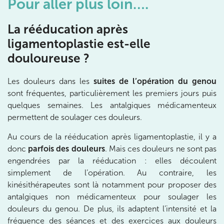
Pour aller plus loin….
199 Bd Saint-Germain 75007 Paris
01 43 25 10 20
La rééducation après
Prenez RDV sur
ligamentoplastie est-elle
Prenez RDV sur
douloureuse ?
IK BOIS COLOMBES
Les douleurs dans les
suites de l’opération du genou
sont fréquentes, particulièrement les premiers jours puis
1 Rue Mertens 92600 Bois-Colombes
quelques semaines. Les antalgiques médicamenteux
1 Rue Mertens 92600 Bois-Colombes
01 43 50 50 81
permettent de soulager ces douleurs.
Au cours de la rééducation après ligamentoplastie, il y a
Prenez RDV sur
donc
parfois des douleurs
. Mais ces douleurs ne sont pas
Prenez RDV sur
engendrées par la rééducation : elles découlent
simplement de l’opération. Au contraire, les
IK OLYMPE SANTE ANTONY
kinésithérapeutes sont là notamment pour proposer des
antalgiques non médicamenteux pour soulager les
28 Rue Velpeau 92160 Antony
douleurs du genou. De plus, ils adaptent l’intensité et la
28 Rue Velpeau 92160 Antony
fréquence des séances et des exercices aux douleurs
01 76 21 71 41