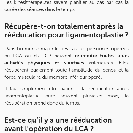
Les kinésithérapeutes savent planifier au cas par cas la
Prenez RDV sur
durée des séances dans le temps.
Prenez RDV sur
Récupère-t-on totalement après la
IK MEUDON
rééducation pour ligamentoplastie ?
8 Rue de Paris 92190 Meudon
Dans l’immense majorité des cas, les personnes opérées
8 Rue de Paris 92190 Meudon
01 40 95 01 09
du LCA ou du LCP peuvent
reprendre toutes leurs
activités physiques et sportives
antérieures. Elles
Prenez RDV sur
récupèrent également toute l’amplitude du genou et la
Prenez RDV sur
force musculaire du membre inférieur opéré.
Il faut simplement être patient : la rééducation après
ligamentoplastie dure souvent plusieurs mois, la
récupération prend donc du temps.
Est-ce qu’il y a une rééducation
avant l’opération du LCA ?