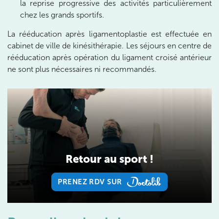
la reprise progressive des activités particulièrement
10 Rue Roubo 75011 Paris
chez les grands sportifs.
10 Rue Roubo 75011 Paris
01 83 96 48 65
La rééducation après ligamentoplastie est effectuée en
cabinet de ville de kinésithérapie. Les séjours en centre de
Prenez RDV sur
rééducation après opération du ligament croisé antérieur
Prenez RDV sur
ne sont plus nécessaires ni recommandés.
IK VANVES
5 Rue Monge 92170 Vanves
5 Rue Monge 92170 Vanves
01 46 44 33 92
Prenez RDV sur
Retour au sport !
Prenez RDV sur
PRENEZ RDV SUR
IK SAINT-GERMAIN
PRENEZ RDV SUR
199 Bd Saint-Germain 75007 Paris