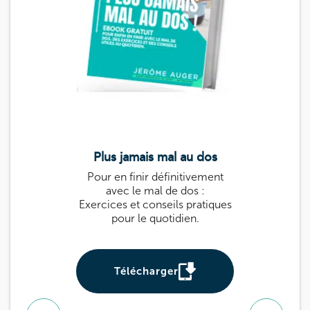
Plus jamais mal au dos
Le guide k
Pour en finir définitivement
Guide pratique 
avec le mal de dos :
: des exercices
Exercices et conseils pratiques
prévenir et sou
pour le quotidien.
Utile pour tou
be
Télécharger
Téléch