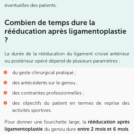
éventuelles des patients.
Prenez RDV sur
Prenez RDV sur
Combien de temps dure la
rééducation après ligamentoplastie
?
KOSS PARIS 8
74 Bd Haussmann 75008 Paris
La durée de la rééducation du ligament croisé antérieur
74 Bd Haussmann 75008 Paris
ou postérieur opéré dépend de plusieurs paramètres :
01 44 71 93 74
du geste chirurgical pratiqué ;
Prenez RDV sur
des antécédents sur le genou ;
Prenez RDV sur
des contraintes professionnelles ;
IK MORANGIS
des objectifs du patient en termes de reprise des
activités sportives.
85 Av. de Balzac 91420 Morangis
Pour donner une fourchette large, la
rééducation après
85 Av. de Balzac 91420 Morangis
01 64 48 35 84
ligamentoplastie
du genou dure
entre 2 mois et 6 mois
.