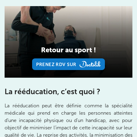
Prenez RDV sur
Prenez RDV sur
IK CHÂTENAY-MALABRY
Retour au sport !
380 Av. de la Division Leclerc 92290
Châtenay-Malabry
PRENEZ RDV SUR
380 Av. de la Division Leclerc 92290 Châtenay-Ma
01 43 50 05 24
PRENEZ RDV SUR
Prenez RDV sur
La rééducation, c’est quoi ?
Prenez RDV sur
La rééducation peut être définie comme la spécialité
IK PARIS 17 – VILLIERS
médicale qui prend en charge les personnes atteintes
d’une incapacité physique ou d’un handicap, avec pour
68 Av. de Villiers 75017 Paris
objectif de minimiser l’impact de cette incapacité sur leur
68 Av. de Villiers 75017 Paris
01 44 90 90 40
qualité de vie. La reprise des activités, la minimisation des