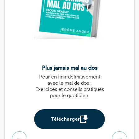
Plus jamais mal au dos
Le guide k
Pour en finir définitivement
Guide pratique 
avec le mal de dos :
: des exercices
Exercices et conseils pratiques
prévenir et sou
pour le quotidien.
Utile pour tou
be
Télécharger
Téléch