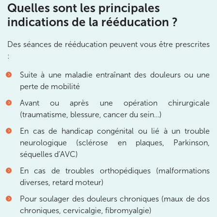
Quelles sont les principales
Prenez RDV sur
Prenez RDV sur
indications de la rééducation ?
Des séances de rééducation peuvent vous être prescrites
IK Paris 11
:
10 Rue Roubo 75011 Paris
Suite à une maladie entraînant des douleurs ou une
10 Rue Roubo 75011 Paris
01 83 96 48 65
perte de mobilité
Avant ou après une opération chirurgicale
Prenez RDV sur
(traumatisme, blessure, cancer du sein…)
Prenez RDV sur
En cas de handicap congénital ou lié à un trouble
neurologique (sclérose en plaques, Parkinson,
IK VANVES
séquelles d’AVC)
En cas de troubles orthopédiques (malformations
5 Rue Monge 92170 Vanves
diverses, retard moteur)
5 Rue Monge 92170 Vanves
01 46 44 33 92
Pour soulager des douleurs chroniques (maux de dos
chroniques, cervicalgie, fibromyalgie)
Prenez RDV sur