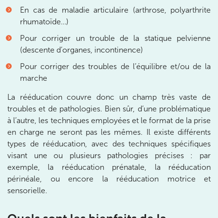
Prenez RDV sur
En cas de maladie articulaire (arthrose, polyarthrite
rhumatoïde…)
IK SAINT-GERMAIN
Pour corriger un trouble de la statique pelvienne
(descente d’organes, incontinence)
199 Bd Saint-Germain 75007 Paris
Pour corriger des troubles de l’équilibre et/ou de la
199 Bd Saint-Germain 75007 Paris
01 43 25 10 20
marche
La rééducation couvre donc un champ très vaste de
Prenez RDV sur
Prenez RDV sur
troubles et de pathologies. Bien sûr, d’une problématique
à l’autre, les techniques employées et le format de la prise
en charge ne seront pas les mêmes. Il existe différents
IK BOIS COLOMBES
types de rééducation, avec des techniques spécifiques
visant une ou plusieurs pathologies précises : par
1 Rue Mertens 92600 Bois-Colombes
exemple, la rééducation prénatale, la rééducation
1 Rue Mertens 92600 Bois-Colombes
01 43 50 50 81
périnéale, ou encore la rééducation motrice et
sensorielle.
Prenez RDV sur
Prenez RDV sur