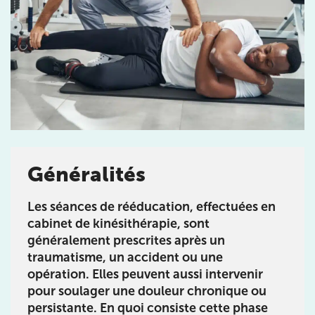
Généralités
Les séances de rééducation, effectuées en
Prendre rendez-vous
cabinet de kinésithérapie, sont
avec les équipes
généralement prescrites après un
de Jérôme Auger
traumatisme, un accident ou une
opération. Elles peuvent aussi intervenir
Bénéficiez de l’
expertise de Jérôme Auger
en
pour soulager une douleur chronique ou
prenant rendez-vous avec
ses équipes
dans votre
persistante. En quoi consiste cette phase
cabinet
IK – Institut Kinésithérapie
le plus proche