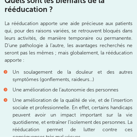
Quels sont les bienfaits de la
rééducation ?
IK OLYMPE SANTE ANTONY
La rééducation apporte une aide précieuse aux patients
28 Rue Velpeau 92160 Antony
qui, pour des raisons variées, se retrouvent bloqués dans
28 Rue Velpeau 92160 Antony
01 76 21 71 41
leurs activités, de manière temporaire ou permanente.
D’une pathologie à l’autre, les avantages recherchés ne
seront pas les mêmes ; mais globalement, la rééducation
Prenez RDV sur
apporte :
Prenez RDV sur
Un soulagement de la douleur et des autres
symptômes (gonflements, raideurs…)
KOSS PARIS 8
Une amélioration de l’autonomie des personnes
74 Bd Haussmann 75008 Paris
Une amélioration de la qualité de vie, et de l’insertion
74 Bd Haussmann 75008 Paris
01 44 71 93 74
sociale et professionnelle. En effet, certains handicaps
peuvent avoir un impact important sur la vie
Prenez RDV sur
quotidienne, et entraîner l’isolement des personnes. La
Prenez RDV sur
rééducation permet de lutter contre ces
conséquences très mal vécues