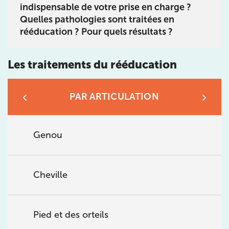
de chez vous ou chez
KOSS
, votre allié sport du
indispensable de votre prise en charge ?
quotidien.
Quelles pathologies sont traitées en
rééducation ? Pour quels résultats ?
Les traitements du rééducation
IK PARIS 16 – TROCADÉRO
PAR ARTICULATION
8 Av. de Camoens 75116 Paris
8 Av. de Camoens 75116 Paris
01 42 15 22 46
Genou
Prenez RDV sur
Prenez RDV sur
Cheville
IK PARIS 15 – SÉGUR
75015 Paris
Pied et des orteils
75015 Paris
01 43 31 00 33