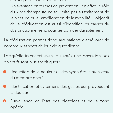
Un avantage en termes de prévention : en effet, le rôle
IK MORANGIS
du kinésithérapeute ne se limite pas au traitement de
85 Av. de Balzac 91420 Morangis
la blessure ou à l’amélioration de la mobilité ; l’objectif
85 Av. de Balzac 91420 Morangis
de la rééducation est aussi d’identifier les causes du
01 64 48 35 84
dysfonctionnement, pour les corriger durablement
Prenez RDV sur
La rééducation permet donc aux patients d’améliorer de
Prenez RDV sur
nombreux aspects de leur vie quotidienne.
Lorsqu’elle intervient avant ou après une opération, ses
IK MEUDON
objectifs sont plus spécifiques :
8 Rue de Paris 92190 Meudon
Réduction de la douleur et des symptômes au niveau
8 Rue de Paris 92190 Meudon
du membre opéré
01 40 95 01 09
Identification et évitement des gestes qui provoquent
Prenez RDV sur
la douleur
Prenez RDV sur
Surveillance de l’état des cicatrices et de la zone
opérée