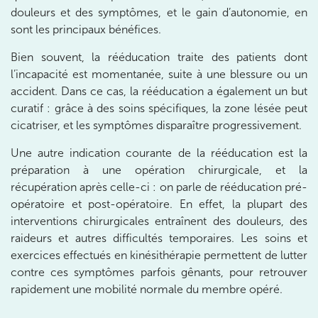
douleurs et des symptômes, et le gain d’autonomie, en
sont les principaux bénéfices.
Prenez RDV sur
Prenez RDV sur
Bien souvent, la rééducation traite des patients dont
l’incapacité est momentanée, suite à une blessure ou un
accident. Dans ce cas, la rééducation a également un but
IK PARIS 8 – SAINT-LAZARE
curatif : grâce à des soins spécifiques, la zone lésée peut
20 Rue de la Pépinière 75008 Paris
cicatriser, et les symptômes disparaître progressivement.
20 Rue de la Pépinière 75008 Paris
01 55 06 05 07
Une autre indication courante de la rééducation est la
préparation à une opération chirurgicale, et la
Prenez RDV sur
récupération après celle-ci : on parle de rééducation pré-
Prenez RDV sur
opératoire et post-opératoire. En effet, la plupart des
interventions chirurgicales entraînent des douleurs, des
raideurs et autres difficultés temporaires. Les soins et
PARIS 9 – PETRELLE
exercices effectués en kinésithérapie permettent de lutter
6 Rue Petrelle 75009 Paris
contre ces symptômes parfois gênants, pour retrouver
rapidement une mobilité normale du membre opéré.
6 Rue Petrelle 75009 Paris
01 71 97 53 67