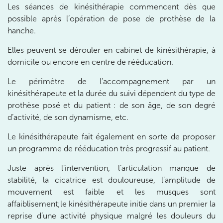
10 Rue Roubo 75011 Paris
01 83 96 48 65
Les séances de kinésithérapie commencent dès que
possible après l’opération de pose de prothèse de la
hanche.
Prenez RDV sur
Prenez RDV sur
Elles peuvent se dérouler en cabinet de kinésithérapie, à
domicile ou encore en centre de rééducation.
IK VANVES
Le périmètre de l’accompagnement par un
kinésithérapeute et la durée du suivi dépendent du type de
5 Rue Monge 92170 Vanves
prothèse posé et du patient : de son âge, de son degré
5 Rue Monge 92170 Vanves
01 46 44 33 92
d’activité, de son dynamisme, etc.
Le kinésithérapeute fait également en sorte de proposer
Prenez RDV sur
Prenez RDV sur
un programme de rééducation très progressif au patient.
Juste après l’intervention, l’articulation manque de
IK SAINT-GERMAIN
stabilité, la cicatrice est douloureuse, l’amplitude de
mouvement est faible et les musques sont
199 Bd Saint-Germain 75007 Paris
affaiblisement;le kinésithérapeute initie dans un premier la
199 Bd Saint-Germain 75007 Paris
reprise d’une activité physique malgré les douleurs du
01 43 25 10 20