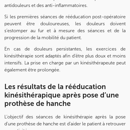
Prenez RDV sur
antidouleurs et des anti-inflammatoires.
Si les premières séances de rééducation post-opératoire
IK MEUDON
peuvent être douloureuses, les douleurs doivent
s’estomper au fur et à mesure des séances et de la
8 Rue de Paris 92190 Meudon
progression de la mobilité du patient.
8 Rue de Paris 92190 Meudon
01 40 95 01 09
En cas de douleurs persistantes, les exercices de
kinésithérapie sont adaptés afin d’être plus doux et moins
Prenez RDV sur
intensifs. La prise en charge par un kinésithérapeute peut
Prenez RDV sur
également être prolongée.
Les résultats de la rééducation
kinésithérapique après pose d’une
prothèse de hanche
L’objectif des séances de kinésithérapie après la pose
d’une prothèse de hanche est d’aider le patient à retrouver