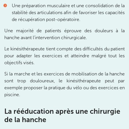
20 Rue de la Pépinière 75008 Paris
Une préparation musculaire et une consolidation de la
20 Rue de la Pépinière 75008 Paris
01 55 06 05 07
stabilité des articulations afin de favoriser les capacités
de récupération post-opératoire.
Prenez RDV sur
Une majorité de patients éprouve des douleurs à la
Prenez RDV sur
hanche avant l’intervention chirurgicale.
Le kinésithérapeute tient compte des difficultés du patient
PARIS 9 – PETRELLE
pour adapter les exercices et atteindre malgré tout les
6 Rue Petrelle 75009 Paris
objectifs visés.
6 Rue Petrelle 75009 Paris
01 71 97 53 67
Si la marche et les exercices de mobilisation de la hanche
sont trop douloureux, le kinésithérapeute peut par
Prenez RDV sur
exemple proposer la pratique du vélo ou des exercices en
Prenez RDV sur
piscine.
La rééducation après une chirurgie
IK Paris 11
de la hanche
10 Rue Roubo 75011 Paris