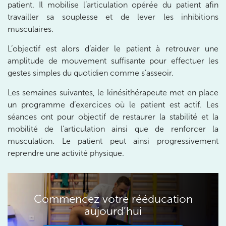
patient. Il mobilise l’articulation opérée du patient afin
travailler sa souplesse et de lever les inhibitions
Prenez RDV sur
musculaires.
Prenez RDV sur
L’objectif est alors d’aider le patient à retrouver une
amplitude de mouvement suffisante pour effectuer les
IK BOIS COLOMBES
gestes simples du quotidien comme s’asseoir.
1 Rue Mertens 92600 Bois-Colombes
Les semaines suivantes, le kinésithérapeute met en place
1 Rue Mertens 92600 Bois-Colombes
01 43 50 50 81
un programme d’exercices où le patient est actif. Les
séances ont pour objectif de restaurer la stabilité et la
Prenez RDV sur
mobilité de l’articulation ainsi que de renforcer la
Prenez RDV sur
musculation. Le patient peut ainsi progressivement
reprendre une activité physique.
IK OLYMPE SANTE ANTONY
28 Rue Velpeau 92160 Antony
Commencez votre rééducation
28 Rue Velpeau 92160 Antony
01 76 21 71 41
aujourd’hui