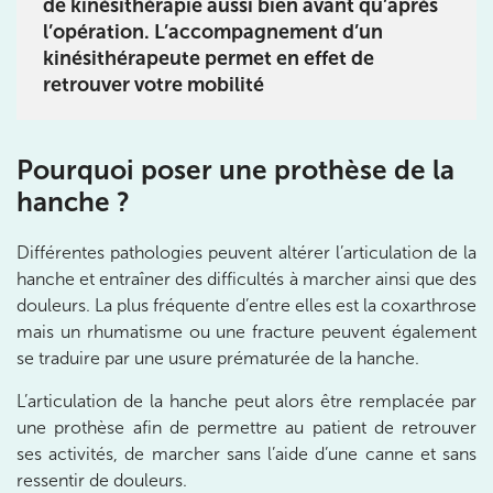
de kinésithérapie aussi bien avant qu’après
8 Av. de Camoens 75116 Paris
l’opération. L’accompagnement d’un
kinésithérapeute permet en effet de
8 Av. de Camoens 75116 Paris
01 42 15 22 46
retrouver votre mobilité
Prenez RDV sur
Prenez RDV sur
Pourquoi poser une prothèse de la
hanche ?
IK PARIS 15 – SÉGUR
Différentes pathologies peuvent altérer l’articulation de la
75015 Paris
hanche et entraîner des difficultés à marcher ainsi que des
75015 Paris
01 43 31 00 33
douleurs. La plus fréquente d’entre elles est la coxarthrose
mais un rhumatisme ou une fracture peuvent également
Prenez RDV sur
se traduire par une usure prématurée de la hanche.
Prenez RDV sur
L’articulation de la hanche peut alors être remplacée par
une prothèse afin de permettre au patient de retrouver
IK PARIS 6 – CASSETTE
ses activités, de marcher sans l’aide d’une canne et sans
ressentir de douleurs.