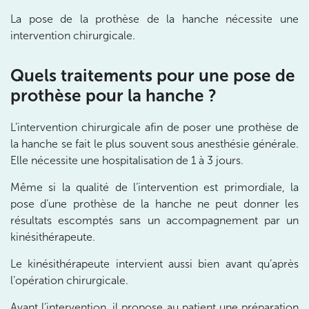
1 Rue Cassette 75006 Paris
La pose de la prothèse de la hanche nécessite une
1 Rue Cassette 75006 Paris
01 42 84 06 95
intervention chirurgicale.
Prenez RDV sur
Quels traitements pour une pose de
Prenez RDV sur
prothèse pour la hanche ?
IK BOULOGNE
L’intervention chirurgicale afin de poser une prothèse de
la hanche se fait le plus souvent sous anesthésie générale.
3 Av. André Morizet 92100 Boulogne-
Elle nécessite une hospitalisation de 1 à 3 jours.
Billancourt
3 Av. André Morizet 92100 Boulogne-Billancourt
Même si la qualité de l’intervention est primordiale, la
01 48 25 34 79
pose d’une prothèse de la hanche ne peut donner les
résultats escomptés sans un accompagnement par un
Prenez RDV sur
kinésithérapeute.
Prenez RDV sur
Le kinésithérapeute intervient aussi bien avant qu’après
l’opération chirurgicale.
IK CHÂTENAY-MALABRY
Avant l’intervention, il propose au patient une préparation