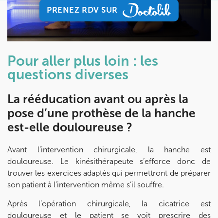
Prenez RDV sur
PRENEZ RDV SUR
Prenez RDV sur
PRENEZ RDV SUR
KOSS PARIS 8
Pour aller plus loin : les
74 Bd Haussmann 75008 Paris
questions diverses
74 Bd Haussmann 75008 Paris
01 44 71 93 74
La rééducation avant ou après la
Prenez RDV sur
pose d’une prothèse de la hanche
Prenez RDV sur
est-elle douloureuse ?
Avant l’intervention chirurgicale, la hanche est
IK MORANGIS
douloureuse. Le kinésithérapeute s’efforce donc de
85 Av. de Balzac 91420 Morangis
trouver les exercices adaptés qui permettront de préparer
85 Av. de Balzac 91420 Morangis
son patient à l’intervention même s’il souffre.
01 64 48 35 84
Après l’opération chirurgicale, la cicatrice est
Prenez RDV sur
douloureuse et le patient se voit prescrire des