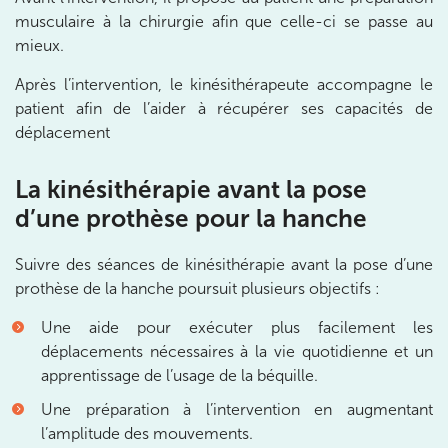
380 Av. de la Division Leclerc 92290
musculaire à la chirurgie afin que celle-ci se passe au
Châtenay-Malabry
mieux.
380 Av. de la Division Leclerc 92290 Châtenay-Ma
01 43 50 05 24
Après l’intervention, le kinésithérapeute accompagne le
patient afin de l’aider à récupérer ses capacités de
Prenez RDV sur
déplacement
Prenez RDV sur
La kinésithérapie avant la pose
IK PARIS 17 – VILLIERS
d’une prothèse pour la hanche
68 Av. de Villiers 75017 Paris
Suivre des séances de kinésithérapie avant la pose d’une
68 Av. de Villiers 75017 Paris
01 44 90 90 40
prothèse de la hanche poursuit plusieurs objectifs :
Une aide pour exécuter plus facilement les
Prenez RDV sur
Prenez RDV sur
déplacements nécessaires à la vie quotidienne et un
apprentissage de l’usage de la béquille.
Une préparation à l’intervention en augmentant
IK PARIS 8 – SAINT-LAZARE
l’amplitude des mouvements.