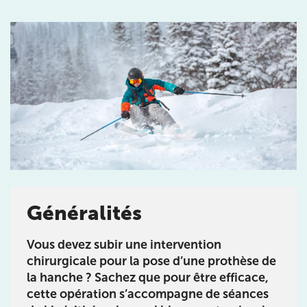
Prendre rendez-vous
avec les équipes
de Jérôme Auger
Bénéficiez de l’
expertise de Jérôme Auger
en
prenant rendez-vous avec
ses équipes
dans votre
cabinet
IK – Institut Kinésithérapie
le plus proche
de chez vous ou chez
KOSS
, votre allié sport du
Généralités
quotidien.
Vous devez subir une intervention
chirurgicale pour la pose d’une prothèse de
la hanche ? Sachez que pour être efficace,
cette opération s’accompagne de séances
IK PARIS 16 – TROCADÉRO