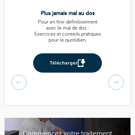
Plus jamais mal au dos
Le guide k
Pour en finir définitivement
Guide pratique 
avec le mal de dos :
: des exercices
Exercices et conseils pratiques
prévenir et sou
pour le quotidien.
Utile pour tou
be
Télécharger
Téléch
Commencez votre traitement