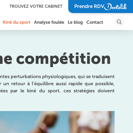
Prendre RDV
TROUVEZ VOTRE CABINET
Kiné du sport
Analyse foulée
Le blog
Contact
DOULEURS ET BLESSURES DE LA CHEVILLE ET DU
SOIGNER UN TRAUMATISME
PIED
ne compétition
SOIGNER UNE BLESSURE
DOULEURS DE L’ÉPAULE
SPORTIVE
DOULEURS DU BRAS, DU COUDE ET DE L’AVANT-
BRAS
VOUS GUÉRIR POUR
ntes perturbations physiologiques, qui se traduisent
RETOURNER SUR VOTRE
TERRAIN DE SPORT FAVORI
un retour à l’équilibre aussi rapide que possible,
DOULEURS DU POIGNET, DE LA MAIN ET DES
DOIGTS
rées par le kiné du sport, ces stratégies doivent
SOIGNER L’ARTHROSE
ARTHROSE
RÉCUPÉRER APRÈS UNE
COMPÉTITION
LES BLESSURES SPORTIVES
PRÉVENIR UNE BLESSURE