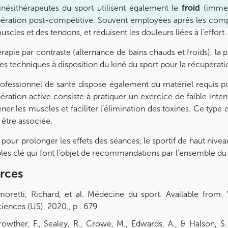
inésithérapeutes du sport utilisent également le
froid
(immers
ération post-compétitive. Souvent employées après les compé
uscles et des tendons, et réduisent les douleurs liées à l’effort.
érapie par contraste (alternance de bains chauds et froids), l
res techniques à disposition du kiné du sport pour la récupératio
ofessionnel de santé dispose également du matériel requis p
ération active consiste à pratiquer un exercice de faible int
ner les muscles et faciliter l’élimination des toxines. Ce type
i être associée.
, pour prolonger les effets des séances, le sportif de haut niv
bles clé qui font l’objet de recommandations par l’ensemble du 
rces
oretti, Richard, et al. Médecine du sport. Available from: V
iences (US), 2020., p . 679
owther, F., Sealey, R., Crowe, M., Edwards, A., & Halson, S.