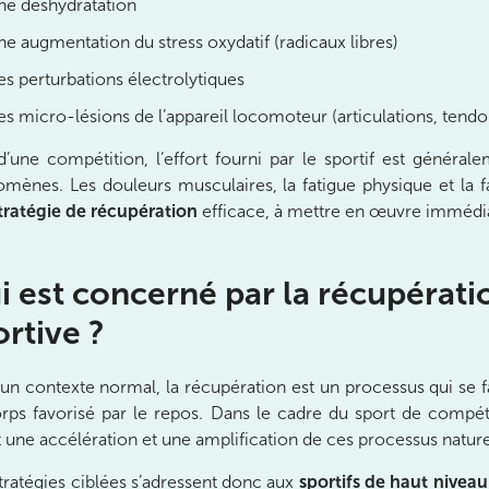
ne déshydratation
e augmentation du stress oxydatif (radicaux libres)
s perturbations électrolytiques
s micro-lésions de l’appareil locomoteur (articulations, tendon
d’une compétition, l’effort fourni par le sportif est généra
mènes. Les douleurs musculaires, la fatigue physique et la 
nay-Malabry
tratégie de récupération
efficace, à mettre en œuvre immédia
nay-Malabry
i est concerné par la récupérat
ortive ?
un contexte normal, la récupération est un processus qui se f
rps favorisé par le repos. Dans le cadre du sport de compét
t une accélération et une amplification de ces processus nature
tratégies ciblées s’adressent donc aux
sportifs de haut niveau