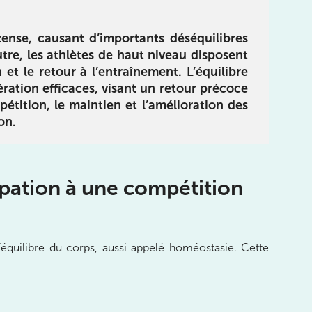
Réhabilitation
limentation
E-book pour vous guider dans
 du livre :
intense, causant d’importants
déséquilibres
le processus de réhabilitation
des sportifs :
tre, les athlètes de haut niveau disposent
de la cheville, du pied et des
utrition pour
et le retour à l’entraînement. L’équilibre
orteils en utilisant un langage
 objectifs de
ération efficaces, visant un retour précoce
simple et compréhensible
e, tout en
pétition, le maintien et l’amélioration des
otre santé.
on.
Télécharger
rger
ipation à une compétition
’équilibre du corps, aussi appelé homéostasie. Cette