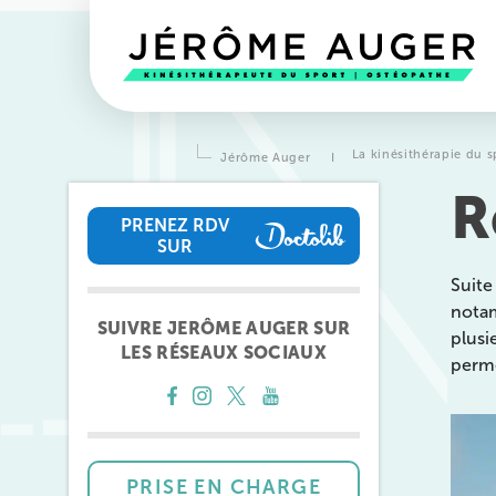
La kinésithérapie du s
Jérôme Auger
I
R
PRENEZ RDV
SUR
PRENEZ RDV SUR
Suite
notam
SUIVRE JERÔME AUGER SUR
plusi
LES RÉSEAUX SOCIAUX
perme
Prendre rendez-vous
avec l
équipes
de Jérôme Auger
PRISE EN CHARGE