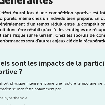
Généralités
é arthrose
L’alimentation des sportifs
Sport et a
tre l’arthrose
La diététique pour le sport : du
2ème partie
’effort fourni lors d’une compétition sportive est 
 conseils pour
coureur à pied au pratiquant de
l’alimentation 
orporels
, même chez un individu bien préparé. En ou
er l’arthrose.
cross-fit, utile pour tous !
conseils en n
énéralement d’un temps réduit entre la compétition 
eux qui en ont
atteindre vos
oit donc être rétabli grâce à des stratégies de récup
n.
performanc
t sans risque sur le terrain. Chez les sportifs de com
préservant v
Télécharger
erformances sont d’autres enjeux clé de la récupérati
ger
Télécha
els sont les impacts de la partic
ortive ?
effort physique intense entraîne une rupture temporaire de l
rbation se manifeste notamment par :
ourt
ne hyperthermie
ourt