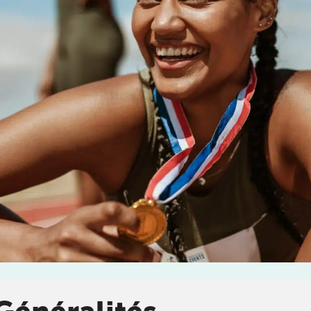
enant rendez-
DOULEUR CHRONIQUE
stitut
chez
KOSS
, votre
DOULEURS ET BLESSURES DE LA HANCHE ET DE
LA CUISSE
DOULEURS ET BLESSURES DU GENOU ET DE LA
JAMBE