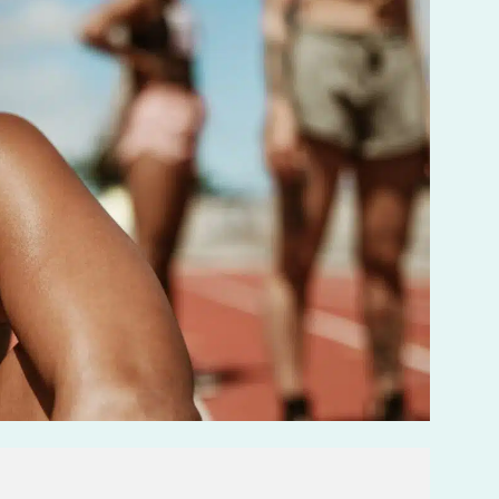
LES MALADIES EN RHUMATOLOGIE
DÉBUTER OU REPRENDRE LE
SPORT
POURQUOI CHOISIR UN KINÉ
DU SPORT POUR PRÉPARER LES
JO ?
BOOSTER LES PERFORMANCES
SPORTIVES