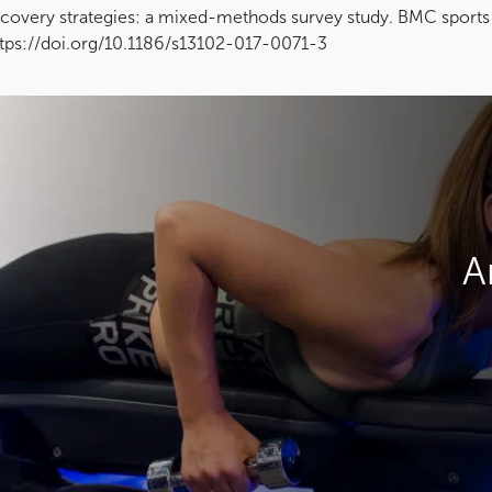
covery strategies: a mixed-methods survey study. BMC sports s
ttps://doi.org/10.1186/s13102-017-0071-3
A