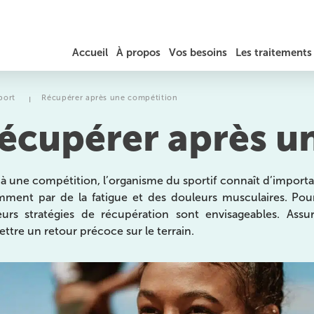
Accueil
À propos
Vos besoins
Les traitements
JÉRÔME AUGER
DOULEURS DU COU / TORTICOLIS
RÉÉDUCATION
port
Récupérer après une compétition
I
écupérer après u
TARIFS ET REMBOURSEMENT
MAL DE DOS, HERNIE DISCALE ET SCIATIQUE
PRÉPARATION SPORTIVE
DOULEURS AU THORAX ET AUX CÔTES
LA PHYSIOTHÉRAPIE
 à une compétition, l’organisme du sportif connaît d’importa
ment par de la fatigue et des douleurs musculaires. Pour 
MASSAGES
TENDINITES / TENDINOPATHIES
THÉRAPEUTIQUES ET
eurs stratégies de récupération sont envisageables. Assu
EXERCICES
ttre un retour précoce sur le terrain.
TROUBLES DE L’ÉQUILIBRE ET DE LA MARCHE
OSTÉOPATHIE
es
MIGRAINES ET MAUX DE TÊTE