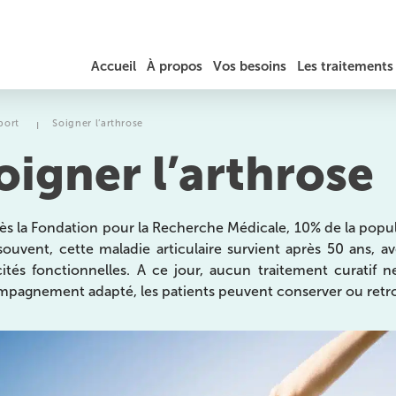
Accueil
À propos
Vos besoins
Les traitements
JÉRÔME AUGER
DOULEURS DU COU / TORTICOLIS
RÉÉDUCATION
port
Soigner l’arthrose
I
oigner l’arthrose
TARIFS ET REMBOURSEMENT
MAL DE DOS, HERNIE DISCALE ET SCIATIQUE
PRÉPARATION SPORTIVE
DOULEURS AU THORAX ET AUX CÔTES
LA PHYSIOTHÉRAPIE
ès la Fondation pour la Recherche Médicale, 10% de la popula
souvent, cette maladie articulaire survient après 50 ans, 
MASSAGES
TENDINITES / TENDINOPATHIES
THÉRAPEUTIQUES ET
ités fonctionnelles. A ce jour, aucun traitement curatif n
EXERCICES
pagnement adapté, les patients peuvent conserver ou retrouv
TROUBLES DE L’ÉQUILIBRE ET DE LA MARCHE
OSTÉOPATHIE
es
MIGRAINES ET MAUX DE TÊTE