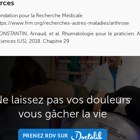
rces
ondation pour la Recherche Médicale
ttps://www.frm.org/recherches-autres-maladies/arthrose
ONSTANTIN, Arnaud, et al. Rhumatologie pour le praticien. Av
iences (US), 2018. Chapitre 29
e laissez pas vos douleurs
vous gâcher la vie
PRENEZ RDV SUR