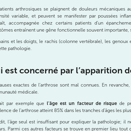
atients arthrosiques se plaignent de douleurs mécaniques au 
ensité variable, et peuvent se manifester par poussées infla
aît, accompagnée chez certains patients d’un épanchemen
ômes entraînent une gêne fonctionnelle souvent importante, su
ains et les doigts, le rachis (colonne vertébrale), les genoux 
ette pathologie.
nay-Malabry
nay-Malabry
 est concerné par l’apparition d
auses exactes de l’arthrose sont mal connues. En revanche, p
unauté médicale.
ait par exemple que
l’âge est un facteur de risque
de pre
lence de l’arthrose atteint 85% dans les tranches d’âges les pl
dit, l’âge seul est insuffisant pour expliquer la pathologie; il
urs. Parmi ces autres facteurs se trouve en premier lieu tout