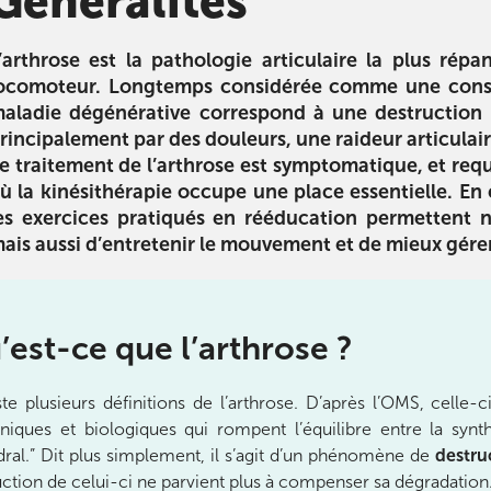
Généralités
é arthrose
L’alimentation des sportifs
Sport et a
tre l’arthrose
La diététique pour le sport : du
2ème partie
’arthrose est la pathologie articulaire la plus rép
 conseils pour
coureur à pied au pratiquant de
l’alimentation 
ocomoteur. Longtemps considérée comme une consé
er l’arthrose.
cross-fit, utile pour tous !
conseils en n
aladie dégénérative correspond à une destruction du
eux qui en ont
atteindre vos
rincipalement par des douleurs, une raideur articulair
n.
performanc
e traitement de l’arthrose est symptomatique, et requi
préservant v
Télécharger
ù la
kinésithérapie
occupe une place essentielle. En ef
es exercices pratiqués en rééducation permettent 
ger
ais aussi d’entretenir le mouvement et de mieux gérer
Télécha
’est-ce que l’arthrose ?
iste plusieurs définitions de l’arthrose. D’après l’OMS, cel
iques et biologiques qui rompent l’équilibre entre la synth
ourt
ral.” Dit plus simplement, il s’agit d’un phénomène de
destruc
ction de celui-ci ne parvient plus à compenser sa dégradation
ourt