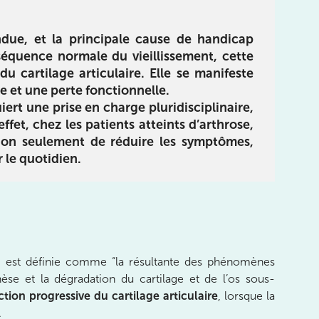
Réhabilitation
limentation
E-book pour vous guider dans
 du livre :
andue, et la principale cause de handicap
le processus de réhabilitation
des sportifs :
quence normale du vieillissement, cette
de la cheville, du pied et des
utrition pour
 cartilage articulaire. Elle se manifeste
orteils en utilisant un langage
 objectifs de
e et une perte fonctionnelle.
simple et compréhensible
e, tout en
ert une prise en charge pluridisciplinaire,
otre santé.
fet, chez les patients atteints d’arthrose,
non seulement de réduire les symptômes,
Télécharger
 le quotidien.
rger
le-ci est définie comme “la résultante des phénomènes
èse et la dégradation du cartilage et de l’os sous-
tion progressive du cartilage articulaire
, lorsque la
.