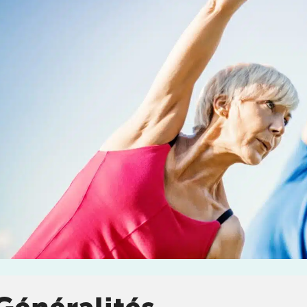
enant rendez-
DOULEUR CHRONIQUE
stitut
chez
KOSS
, votre
DOULEURS ET BLESSURES DE LA HANCHE ET DE
LA CUISSE
DOULEURS ET BLESSURES DU GENOU ET DE LA
JAMBE