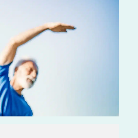
LES MALADIES EN RHUMATOLOGIE
DÉBUTER OU REPRENDRE LE
SPORT
POURQUOI CHOISIR UN KINÉ
DU SPORT POUR PRÉPARER LES
JO ?
BOOSTER LES PERFORMANCES
SPORTIVES