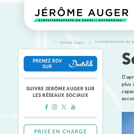
La kinésithérapie du s
Jérôme Auger
I
S
PRENEZ RDV
SUR
PRENEZ RDV SUR
D’apr
plus 
SUIVRE JERÔME AUGER SUR
capac
LES RÉSEAUX SOCIAUX
accom
Prendre rendez-vous
avec l
équipes
de Jérôme Auger
PRISE EN CHARGE