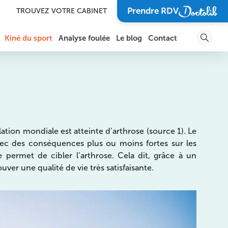
Prendre RDV
TROUVEZ VOTRE CABINET
Kiné du sport
Analyse foulée
Le blog
Contact
DOULEURS ET BLESSURES DE LA CHEVILLE ET DU
SOIGNER UN TRAUMATISME
PIED
SOIGNER UNE BLESSURE
DOULEURS DE L’ÉPAULE
SPORTIVE
DOULEURS DU BRAS, DU COUDE ET DE L’AVANT-
BRAS
VOUS GUÉRIR POUR
tion mondiale est atteinte d’arthrose (source 1). Le
RETOURNER SUR VOTRE
TERRAIN DE SPORT FAVORI
avec des conséquences plus ou moins fortes sur les
DOULEURS DU POIGNET, DE LA MAIN ET DES
DOIGTS
e permet de cibler l’arthrose. Cela dit, grâce à un
SOIGNER L’ARTHROSE
er une qualité de vie très satisfaisante.
ARTHROSE
RÉCUPÉRER APRÈS UNE
COMPÉTITION
LES BLESSURES SPORTIVES
PRÉVENIR UNE BLESSURE