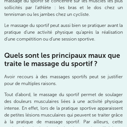
massage du sportif se concentre sur les muscles les plus
1 Rue Cassette 75006 Paris
sollicités par l’athlète : les bras et le dos chez un
1 Rue Cassette 75006 Paris
01 42 84 06 95
tennisman ou les jambes chez un cycliste.
Le massage du sportif peut aussi bien se pratiquer avant la
Prenez RDV sur
pratique d’une activité physique qu’après la réalisation
Prenez RDV sur
d’une compétition ou d’une session sportive.
IK BOULOGNE
Quels sont les principaux maux que
traite le massage du sportif ?
3 Av. André Morizet 92100 Boulogne-
Billancourt
Avoir recours à des massages sportifs peut se justifier
3 Av. André Morizet 92100 Boulogne-Billancourt
01 48 25 34 79
pour de multiples raisons.
Tout d’abord, le massage du sportif permet de soulager
Prenez RDV sur
Prenez RDV sur
des douleurs musculaires liées à une activité physique
intense. En effet, lors de la pratique sportive apparaissent
de petites lésions musculaires qui peuvent se traiter grâce
IK CHÂTENAY-MALABRY
à la pratique de massage sportif. Par ailleurs, cette