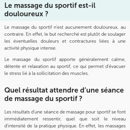
Le massage du sportif est-il
Prenez RDV sur
douloureux ?
Prenez RDV sur
Le massage du sportif n’est aucunement douloureux, au
KOSS PARIS 8
contraire. En effet, le but recherché est plutôt de soulager
les éventuelles douleurs et contractures liées à une
74 Bd Haussmann 75008 Paris
activité physique intense.
74 Bd Haussmann 75008 Paris
01 44 71 93 74
Le massage du sportif apporte généralement calme,
détente et relaxation au sportif, ce qui permet d’évacuer
Prenez RDV sur
le stress lié à la sollicitation des muscles.
Prenez RDV sur
Quel résultat attendre d’une séance
IK MORANGIS
de massage du sportif ?
85 Av. de Balzac 91420 Morangis
Les résultats d’une séance de massage pour sportif se font
85 Av. de Balzac 91420 Morangis
01 64 48 35 84
immédiatement ressentir, quel que soit le niveau
d’intensité de la pratique physique. En effet, les massages
Prenez RDV sur