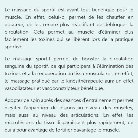
20 Rue de la Pépinière 75008 Paris
Le massage du sportif est avant tout bénéfique pour le
20 Rue de la Pépinière 75008 Paris
01 55 06 05 07
muscle. En effet, celui-ci permet de les chauffer en
douceur, de les rendre plus réactifs et de débloquer la
Prenez RDV sur
circulation. Cela permet au muscle d’éliminer plus
Prenez RDV sur
facilement les toxines qui se libèrent lors de la pratique
sportive.
PARIS 9 – PETRELLE
Le massage sportif permet de booster la circulation
sanguine du sportif, ce qui participera à l’élimination des
6 Rue Petrelle 75009 Paris
toxines et à la récupération du tissu musculaire : en effet,
6 Rue Petrelle 75009 Paris
01 71 97 53 67
le massage pratiqué par le kinésithérapeute aura un effet
vasodilatateur et vasoconstricteur bénéfique.
Prenez RDV sur
Adopter ce soin après des séances d’entrainement permet
Prenez RDV sur
d’éviter l’apparition de lésions au niveau des muscles,
mais aussi au niveau des articulations. En effet, les
microlésions du tissu disparaissent plus rapidement, ce
IK Paris 11
qui a pour avantage de fortifier davantage le muscle.
10 Rue Roubo 75011 Paris