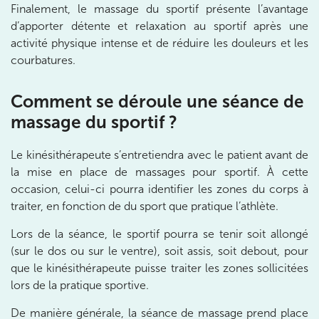
Finalement, le massage du sportif présente l’avantage
10 Rue Roubo 75011 Paris
01 83 96 48 65
d’apporter détente et relaxation au sportif après une
activité physique intense et de réduire les douleurs et les
Prenez RDV sur
courbatures.
Prenez RDV sur
Comment se déroule une séance de
IK VANVES
massage du sportif ?
5 Rue Monge 92170 Vanves
Le kinésithérapeute s’entretiendra avec le patient avant de
5 Rue Monge 92170 Vanves
01 46 44 33 92
la mise en place de massages pour sportif. À cette
occasion, celui-ci pourra identifier les zones du corps à
Prenez RDV sur
traiter, en fonction de du sport que pratique l’athlète.
Prenez RDV sur
Lors de la séance, le sportif pourra se tenir soit allongé
(sur le dos ou sur le ventre), soit assis, soit debout, pour
IK SAINT-GERMAIN
que le kinésithérapeute puisse traiter les zones sollicitées
lors de la pratique sportive.
199 Bd Saint-Germain 75007 Paris
De manière générale, la séance de massage prend place
199 Bd Saint-Germain 75007 Paris
01 43 25 10 20