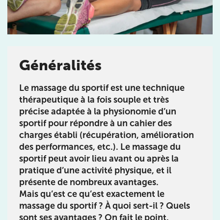
Généralités
Prendre rendez-vous
avec les équipes
Le massage du sportif est une technique
thérapeutique à la fois souple et très
de Jérôme Auger
précise adaptée à la physionomie d’un
Bénéficiez de l’
expertise de Jérôme Auger
en
sportif pour répondre à un cahier des
prenant rendez-vous avec
ses équipes
dans votre
charges établi (récupération, amélioration
cabinet
IK – Institut Kinésithérapie
le plus proche
des performances, etc.). Le massage du
de chez vous ou chez
KOSS
, votre allié sport du
sportif peut avoir lieu avant ou après la
quotidien.
pratique d’une activité physique, et il
présente de nombreux avantages.
Mais qu’est ce qu’est exactement le
massage du sportif ? À quoi sert-il ? Quels
sont ses avantages ? On fait le point.
IK PARIS 16 – TROCADÉRO