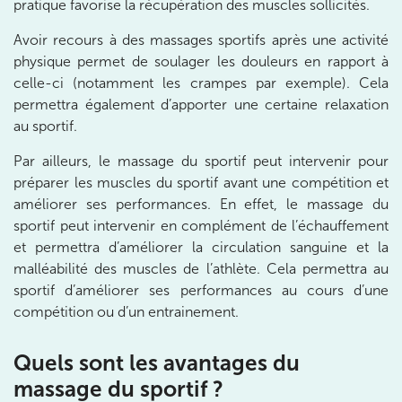
pratique favorise la récupération des muscles sollicités.
380 Av. de la Division Leclerc 92290
Châtenay-Malabry
Avoir recours à des massages sportifs après une activité
physique permet de soulager les douleurs en rapport à
380 Av. de la Division Leclerc 92290 Châtenay-Ma
01 43 50 05 24
celle-ci (notamment les crampes par exemple). Cela
permettra également d’apporter une certaine relaxation
Prenez RDV sur
au sportif.
Prenez RDV sur
Par ailleurs, le massage du sportif peut intervenir pour
préparer les muscles du sportif avant une compétition et
IK PARIS 17 – VILLIERS
améliorer ses performances. En effet, le massage du
sportif peut intervenir en complément de l’échauffement
68 Av. de Villiers 75017 Paris
et permettra d’améliorer la circulation sanguine et la
68 Av. de Villiers 75017 Paris
01 44 90 90 40
malléabilité des muscles de l’athlète. Cela permettra au
sportif d’améliorer ses performances au cours d’une
Prenez RDV sur
compétition ou d’un entrainement.
Prenez RDV sur
Quels sont les avantages du
IK PARIS 8 – SAINT-LAZARE
massage du sportif ?