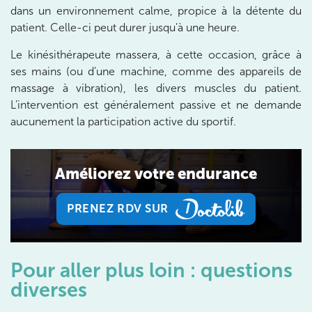
dans un environnement calme, propice à la détente du
patient. Celle-ci peut durer jusqu’à une heure.
Prenez RDV sur
Prenez RDV sur
Le kinésithérapeute massera, à cette occasion, grâce à
ses mains (ou d’une machine, comme des appareils de
massage à vibration), les divers muscles du patient.
IK BOIS COLOMBES
L’intervention est généralement passive et ne demande
aucunement la participation active du sportif.
1 Rue Mertens 92600 Bois-Colombes
1 Rue Mertens 92600 Bois-Colombes
01 43 50 50 81
Améliorez votre endurance
Prenez RDV sur
Prenez RDV sur
PRENEZ RDV SUR
PRENEZ RDV SUR
IK OLYMPE SANTE ANTONY
Pour aller plus loin : questions
28 Rue Velpeau 92160 Antony
diverses
28 Rue Velpeau 92160 Antony
01 76 21 71 41