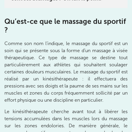
8 Av. de Camoens 75116 Paris
8 Av. de Camoens 75116 Paris
Qu’est-ce que le massage du sportif
01 42 15 22 46
?
Prenez RDV sur
Prenez RDV sur
Comme son nom l’indique, le massage du sportif est un
soin qui se présente sous la forme d’un massage à visée
thérapeutique. Ce type de massage se destine tout
IK PARIS 15 – SÉGUR
particulièrement aux athlètes qui souhaitent soulager
certaines douleurs musculaires. Le massage du sportif est
75015 Paris
réalisé par un kinésithérapeute : il effectuera des
75015 Paris
01 43 31 00 33
pressions avec ses doigts et la paume de ses mains sur les
muscles et zones du corps fréquemment sollicité par un
Prenez RDV sur
effort physique ou une discipline en particulier.
Prenez RDV sur
Le kinésithérapeute cherche avant tout à libérer les
tensions accumulées dans les muscles lors du massage
IK PARIS 6 – CASSETTE
sur les zones endolories. De manière générale, le