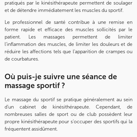
pratiqués par le kinésithérapeute permettent de soulager
Prenez RDV sur
et de détendre immédiatement les muscles du sportif.
Le professionnel de santé contribue à une remise en
IK MEUDON
forme rapide et efficace des muscles sollicités par le
patient. Les massages permettent de limiter
8 Rue de Paris 92190 Meudon
l’inflammation des muscles, de limiter les douleurs et de
8 Rue de Paris 92190 Meudon
01 40 95 01 09
réduire les affections tels que l’apparition de crampes ou
de courbatures.
Prenez RDV sur
Prenez RDV sur
Où puis-je suivre une séance de
massage sportif ?
Le massage du sportif se pratique généralement au sein
d’un cabinet de kinésithérapeute. Cependant, de
nombreuses salles de sport ou de club possèdent leur
propre kinésithérapeute pour s’occuper des sportifs qui la
fréquentent assidûment.