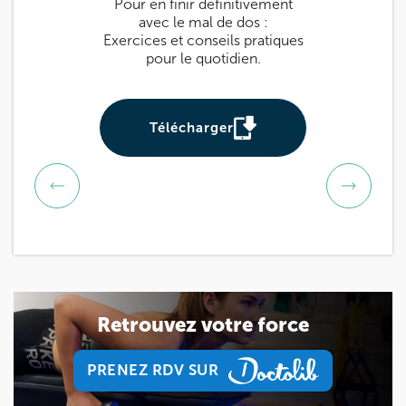
Pour en finir définitivement
Guide pratique 
avec le mal de dos :
: des exercices
Exercices et conseils pratiques
prévenir et sou
pour le quotidien.
Utile pour tou
be
Télécharger
Téléch
Retrouvez votre force
PRENEZ RDV SUR
PRENEZ RDV SUR