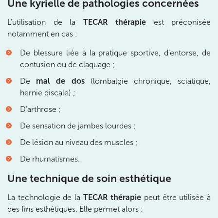
Une kyrielle de pathologies concernées
380 Av. de la Division Leclerc 92290
L’utilisation de la
TECAR thérapie
est préconisée
Châtenay-Malabry
notamment en cas :
380 Av. de la Division Leclerc 92290 Châtenay-Ma
01 43 50 05 24
De blessure liée à la pratique sportive, d’entorse, de
contusion ou de claquage ;
Prenez RDV sur
Prenez RDV sur
De
mal de dos
(lombalgie chronique, sciatique,
hernie discale) ;
IK PARIS 17 – VILLIERS
D’arthrose ;
De sensation de jambes lourdes ;
68 Av. de Villiers 75017 Paris
68 Av. de Villiers 75017 Paris
De lésion au niveau des muscles ;
01 44 90 90 40
De rhumatismes.
Prenez RDV sur
Une technique de soin esthétique
Prenez RDV sur
La technologie de la
TECAR thérapie
peut être utilisée à
des fins esthétiques. Elle permet alors :
IK PARIS 8 – SAINT-LAZARE