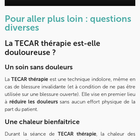
PRENEZ RDV SUR
Prenez RDV sur
Prenez RDV sur
Pour aller plus loin : questions
diverses
IK MEUDON
8 Rue de Paris 92190 Meudon
La TECAR thérapie est-elle
8 Rue de Paris 92190 Meudon
douloureuse ?
01 40 95 01 09
Un soin sans douleurs
Prenez RDV sur
Prenez RDV sur
La
TECAR thérapie
est une technique indolore, même en
cas de blessure invalidante (et à condition de ne pas être
utilisée sur une blessure ouverte). Elle vise en premier lieu
à
réduire les douleurs
sans aucun effort physique de la
part du patient.
Une chaleur bienfaitrice
Durant la séance de
TECAR thérapie
, la chaleur des