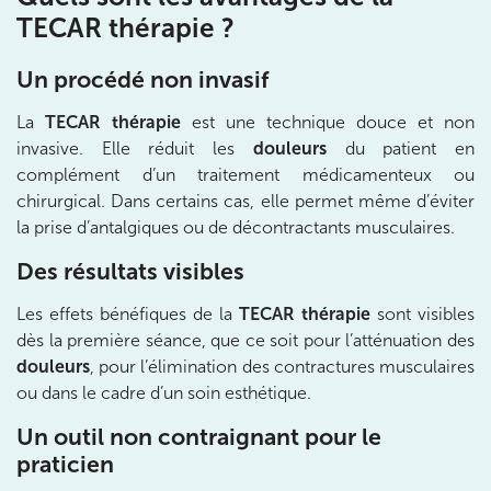
TECAR thérapie ?
10 Rue Roubo 75011 Paris
01 83 96 48 65
Un procédé non invasif
Prenez RDV sur
Prenez RDV sur
La
TECAR thérapie
est une technique douce et non
invasive. Elle réduit les
douleurs
du patient en
complément d’un traitement médicamenteux ou
IK VANVES
chirurgical. Dans certains cas, elle permet même d’éviter
la prise d’antalgiques ou de décontractants musculaires.
5 Rue Monge 92170 Vanves
5 Rue Monge 92170 Vanves
01 46 44 33 92
Des résultats visibles
Les effets bénéfiques de la
TECAR thérapie
sont visibles
Prenez RDV sur
dès la première séance, que ce soit pour l’atténuation des
Prenez RDV sur
douleurs
, pour l’élimination des contractures musculaires
ou dans le cadre d’un soin esthétique.
IK SAINT-GERMAIN
Un outil non contraignant pour le
praticien
199 Bd Saint-Germain 75007 Paris