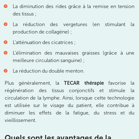
La diminution des rides grâce à la remise en tension
20 Rue de la Pépinière 75008 Paris
des tissus ;
20 Rue de la Pépinière 75008 Paris
01 55 06 05 07
La réduction des vergetures (en stimulant la
production de collagène) ;
Prenez RDV sur
Prenez RDV sur
L’atténuation des cicatrices ;
L’élimination des mauvaises graisses (grâce à une
meilleure circulation sanguine) ;
PARIS 9 – PETRELLE
La réduction du double menton.
6 Rue Petrelle 75009 Paris
6 Rue Petrelle 75009 Paris
Plus généralement, la
TECAR thérapie
favorise la
01 71 97 53 67
régénération des tissus conjonctifs et stimule la
circulation de la lymphe. Ainsi, lorsque cette technologie
Prenez RDV sur
est utilisée sur le visage du patient, elle contribue à
Prenez RDV sur
diminuer les effets de la fatigue, du stress et du
vieillissement.
IK Paris 11
Quels sont les avantages de la
10 Rue Roubo 75011 Paris