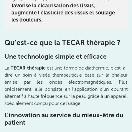
IK PARIS 16 – TROCADÉRO
favorise la cicatrisation des tissus,
augmente l’élasticité des tissus et soulage
8 Av. de Camoens 75116 Paris
les douleurs.
8 Av. de Camoens 75116 Paris
01 42 15 22 46
Prenez RDV sur
Qu’est-ce que la TECAR thérapie ?
Prenez RDV sur
Une technologie simple et efficace
IK PARIS 15 – SÉGUR
La
TECAR thérapie
est une forme de diathermie, c’est-à-
dire un soin à visée thérapeutique basé sur la chaleur
75015 Paris
émise par les ondes électromagnétiques. Plus
75015 Paris
01 43 31 00 33
précisément, elle consiste en l’application d’un courant
alternatif à haute fréquence sur la peau grâce à un appareil
Prenez RDV sur
spécialement conçu pour cet usage.
Prenez RDV sur
L’innovation au service du mieux-être du
patient
IK PARIS 6 – CASSETTE