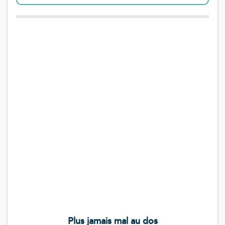
Plus jamais mal au dos
Le guide k