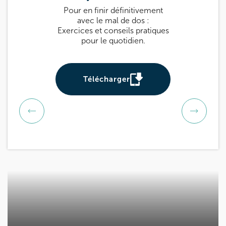
Pour en finir définitivement
Guide pratique 
avec le mal de dos :
: des exercices
Exercices et conseils pratiques
prévenir et sou
pour le quotidien.
Utile pour tou
be
Télécharger
Téléch