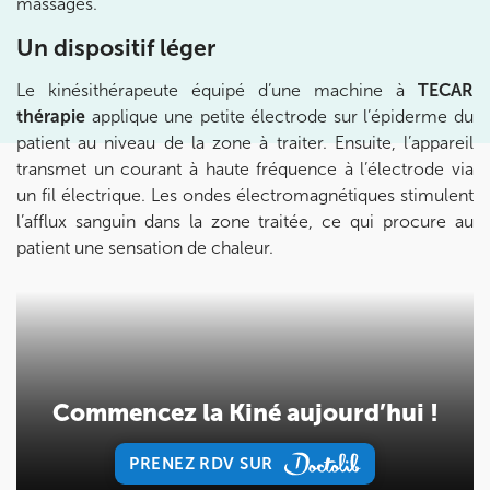
massages.
Prenez RDV sur
Un
d
ispositif léger
Prenez RDV sur
Le kinésithérapeute équipé d’une machine à
TECAR
thérapie
applique une petite électrode sur l’épiderme du
KOSS PARIS 8
patient au niveau de la zone à traiter. Ensuite, l’appareil
transmet un courant à haute fréquence à l’électrode via
74 Bd Haussmann 75008 Paris
un fil électrique. Les ondes électromagnétiques stimulent
74 Bd Haussmann 75008 Paris
01 44 71 93 74
l’afflux sanguin dans la zone traitée, ce qui procure au
patient une sensation de chaleur.
Prenez RDV sur
Prenez RDV sur
IK MORANGIS
85 Av. de Balzac 91420 Morangis
Commencez la Kiné aujourd’hui !
85 Av. de Balzac 91420 Morangis
01 64 48 35 84
PRENEZ RDV SUR