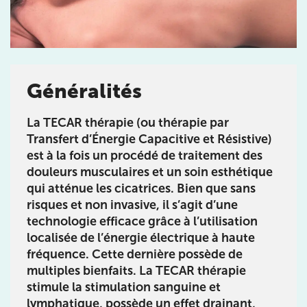
Généralités
Prendre rendez-vous
La
TECAR thérapie
(ou thérapie par
avec les équipes
Transfert d’Énergie Capacitive et Résistive)
de Jérôme Auger
est à la fois un procédé de traitement des
douleurs musculaires et un soin esthétique
Bénéficiez de l’
expertise de Jérôme Auger
en
qui atténue les cicatrices. Bien que sans
prenant rendez-vous avec
ses équipes
dans votre
cabinet
IK – Institut Kinésithérapie
le plus proche
risques et non invasive, il s’agit d’une
de chez vous ou chez
KOSS
, votre allié sport du
technologie efficace grâce à l’utilisation
quotidien.
localisée de l’énergie électrique à haute
fréquence. Cette dernière possède de
multiples bienfaits. La
TECAR thérapie
stimule la stimulation sanguine et
lymphatique, possède un effet drainant,