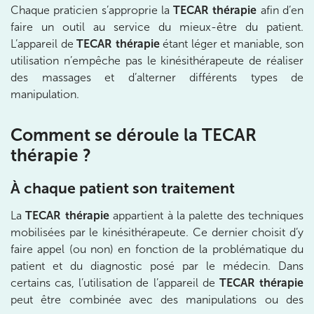
199 Bd Saint-Germain 75007 Paris
01 43 25 10 20
Chaque praticien s’approprie la
TECAR thérapie
afin d’en
faire un outil au service du mieux-être du patient.
Prenez RDV sur
L’appareil de
TECAR thérapie
étant léger et maniable, son
Prenez RDV sur
utilisation n’empêche pas le kinésithérapeute de réaliser
des massages et d’alterner différents types de
manipulation.
IK BOIS COLOMBES
1 Rue Mertens 92600 Bois-Colombes
Comment se déroule la TECAR
1 Rue Mertens 92600 Bois-Colombes
01 43 50 50 81
thérapie ?
À
chaque patient son traitemen
t
Prenez RDV sur
Prenez RDV sur
La
TECAR thérapie
appartient à la palette des techniques
mobilisées par le kinésithérapeute. Ce dernier choisit d’y
IK OLYMPE SANTE ANTONY
faire appel (ou non) en fonction de la problématique du
patient et du diagnostic posé par le médecin. Dans
28 Rue Velpeau 92160 Antony
certains cas, l’utilisation de l’appareil de
TECAR thérapie
28 Rue Velpeau 92160 Antony
01 76 21 71 41
peut être combinée avec des manipulations ou des