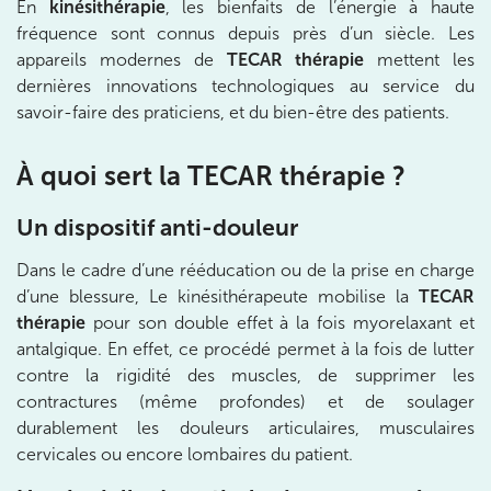
En
kinésithérapie
, les bienfaits de l’énergie à haute
1 Rue Cassette 75006 Paris
fréquence sont connus depuis près d’un siècle. Les
1 Rue Cassette 75006 Paris
01 42 84 06 95
appareils modernes de
TECAR thérapie
mettent les
dernières innovations technologiques au service du
savoir-faire des praticiens, et du bien-être des patients.
Prenez RDV sur
Prenez RDV sur
À quoi sert la TECAR thérapie ?
IK BOULOGNE
Un dispositif anti-douleur
3 Av. André Morizet 92100 Boulogne-
Dans le cadre d’une rééducation ou de la prise en charge
Billancourt
d’une blessure, Le kinésithérapeute mobilise la
TECAR
3 Av. André Morizet 92100 Boulogne-Billancourt
01 48 25 34 79
thérapie
pour son double effet à la fois myorelaxant et
antalgique. En effet, ce procédé permet à la fois de lutter
contre la rigidité des muscles, de supprimer les
Prenez RDV sur
Prenez RDV sur
contractures (même profondes) et de soulager
durablement les douleurs articulaires, musculaires
cervicales ou encore lombaires du patient.
IK CHÂTENAY-MALABRY