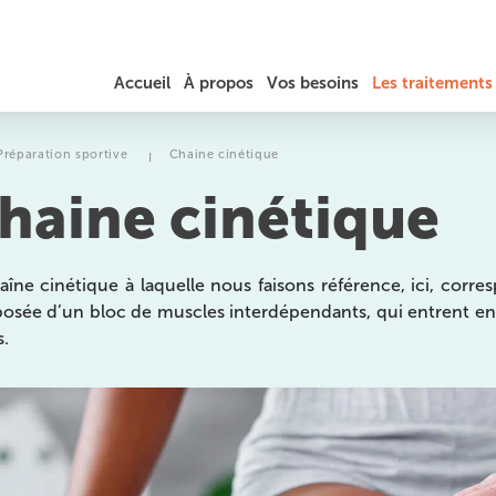
Accueil
À propos
Vos besoins
Les traitements
JÉRÔME AUGER
DOULEURS DU COU / TORTICOLIS
RÉÉDUCATION
Préparation sportive
Chaine cinétique
I
haine cinétique
TARIFS ET REMBOURSEMENT
MAL DE DOS, HERNIE DISCALE ET SCIATIQUE
PRÉPARATION SPORTIVE
DOULEURS AU THORAX ET AUX CÔTES
LA PHYSIOTHÉRAPIE
aîne cinétique à laquelle nous faisons référence, ici, corre
sée d’un bloc de muscles interdépendants, qui entrent en 
MASSAGES
TENDINITES / TENDINOPATHIES
THÉRAPEUTIQUES ET
s.
EXERCICES
TROUBLES DE L’ÉQUILIBRE ET DE LA MARCHE
OSTÉOPATHIE
es
MIGRAINES ET MAUX DE TÊTE