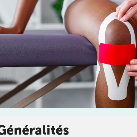
enant rendez-
DOULEUR CHRONIQUE
stitut
chez
KOSS
, votre
DOULEURS ET BLESSURES DE LA HANCHE ET DE
LA CUISSE
DOULEURS ET BLESSURES DU GENOU ET DE LA
JAMBE
Généralités