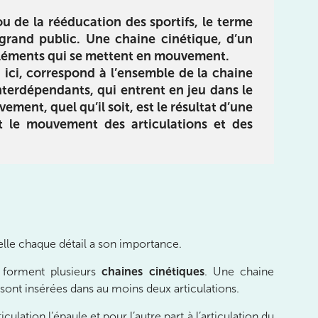
Réhabilitation
limentation
u de la rééducation des sportifs, le terme
E-book pour vous guider dans
 du livre :
 grand public. Une
chaine cinétique
, d’un
le processus de réhabilitation
des sportifs :
 éléments qui se mettent en mouvement.
de la cheville, du pied et des
utrition pour
 ici, correspond à l’ensemble de la
chaine
orteils en utilisant un langage
 objectifs de
nterdépendants, qui entrent en jeu dans le
simple et compréhensible
e, tout en
ment, quel qu’il soit, est le résultat d’une
otre santé.
t le mouvement des articulations et des
Télécharger
rger
lle chaque détail a son importance.
 forment plusieurs
chaines cinétiques
. Une chaine
 sont insérées dans au moins deux articulations.
iculation l’épaule et pour l’autre part à l’articulation du