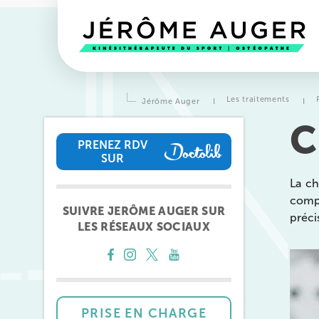
Les traitements
Jérôme Auger
I
I
C
PRENEZ RDV
SUR
PRENEZ RDV SUR
La ch
compo
SUIVRE JERÔME AUGER SUR
préci
LES RÉSEAUX SOCIAUX
Prendre rendez-vous
avec l
équipes
de Jérôme Auger
PRISE EN CHARGE