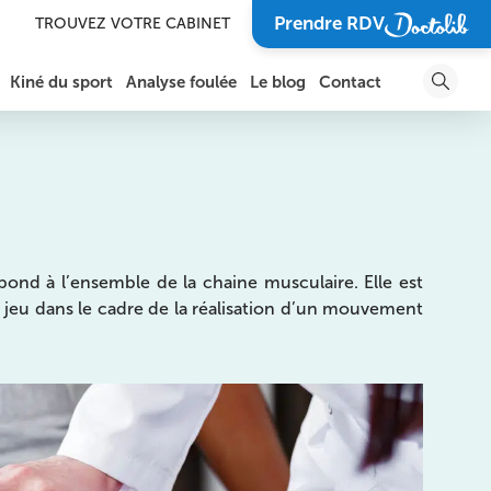
Prendre RDV
TROUVEZ VOTRE CABINET
Kiné du sport
Analyse foulée
Le blog
Contact
DOULEURS ET BLESSURES DE LA CHEVILLE ET DU
SOIGNER UN TRAUMATISME
PIED
SOIGNER UNE BLESSURE
DOULEURS DE L’ÉPAULE
SPORTIVE
DOULEURS DU BRAS, DU COUDE ET DE L’AVANT-
BRAS
VOUS GUÉRIR POUR
spond à l’ensemble de la chaine musculaire. Elle est
RETOURNER SUR VOTRE
TERRAIN DE SPORT FAVORI
jeu dans le cadre de la réalisation d’un mouvement
DOULEURS DU POIGNET, DE LA MAIN ET DES
DOIGTS
SOIGNER L’ARTHROSE
ARTHROSE
RÉCUPÉRER APRÈS UNE
COMPÉTITION
LES BLESSURES SPORTIVES
PRÉVENIR UNE BLESSURE