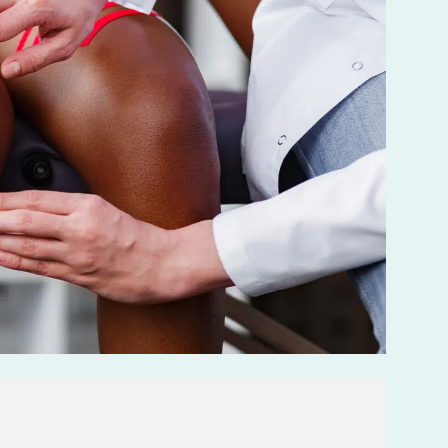
LES MALADIES EN RHUMATOLOGIE
DÉBUTER OU REPRENDRE LE
SPORT
POURQUOI CHOISIR UN KINÉ
DU SPORT POUR PRÉPARER LES
JO ?
BOOSTER LES PERFORMANCES
SPORTIVES