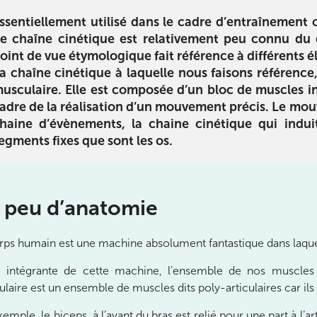
é arthrose
L’alimentation des sportifs
Sport et a
ssentiellement utilisé dans le cadre d’entraînement o
tre l’arthrose
La diététique pour le sport : du
2ème partie
de
chaîne cinétique
est relativement peu connu du
 conseils pour
coureur à pied au pratiquant de
l’alimentation 
oint de vue étymologique fait référence à différents
er l’arthrose.
cross-fit, utile pour tous !
conseils en n
La
chaîne cinétique
à laquelle nous faisons référence,
eux qui en ont
atteindre vos
usculaire
. Elle est composée d’un bloc de muscles i
n.
performanc
adre de la réalisation d’un mouvement précis. Le mouve
préservant v
Télécharger
haine d’évènements, la
chaine cinétique
qui indui
egments fixes que sont les os.
ger
Télécha
 peu d’anatomie
rps humain est une machine absolument fantastique dans laque
e intégrante de cette machine, l’ensemble de nos muscles
laire est un ensemble de muscles dits poly-articulaires car ils
ourt
ourt
emple, le biceps, à l’avant du bras est relié pour une part à l’art