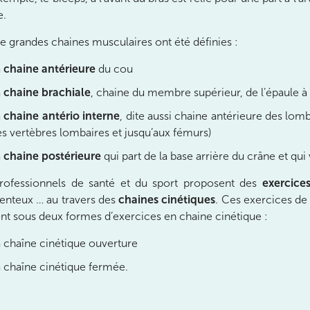
e.
e grandes chaines musculaires ont été définies :
a
chaine antérieure
du cou
a
chaine brachiale
, chaine du membre supérieur, de l’épaule à
a
chaine antério interne
, dite aussi chaine antérieure des lomb
nay-Malabry
s vertèbres lombaires et jusqu’aux fémurs)
nay-Malabry
a
chaine postérieure
qui part de la base arrière du crâne et qui 
rofessionnels de santé et du sport proposent des
exercices
enteux … au travers des
chaines cinétiques
. Ces exercices de
ent sous deux formes d’exercices en chaine cinétique :
 chaîne cinétique ouverture
 chaîne cinétique fermée.