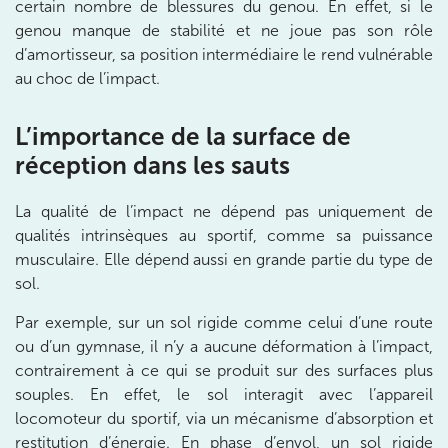
certain nombre de blessures du genou. En effet, si le
Prenez RDV sur
genou manque de stabilité et ne joue pas son rôle
Prenez RDV sur
d’amortisseur, sa position intermédiaire le rend vulnérable
au choc de l’impact.
IK PARIS 17 – VILLIERS
L’importance de la surface de
68 Av. de Villiers 75017 Paris
réception dans les sauts
68 Av. de Villiers 75017 Paris
01 44 90 90 40
La qualité de l’impact ne dépend pas uniquement de
qualités intrinsèques au sportif, comme sa puissance
Prenez RDV sur
musculaire. Elle dépend aussi en grande partie du type de
Prenez RDV sur
sol.
Par exemple, sur un sol rigide comme celui d’une route
IK PARIS 8 – SAINT-LAZARE
ou d’un gymnase, il n’y a aucune déformation à l’impact,
20 Rue de la Pépinière 75008 Paris
contrairement à ce qui se produit sur des surfaces plus
20 Rue de la Pépinière 75008 Paris
souples. En effet, le sol interagit avec l’appareil
01 55 06 05 07
locomoteur du sportif, via un mécanisme d’absorption et
restitution d’énergie. En phase d’envol, un sol rigide