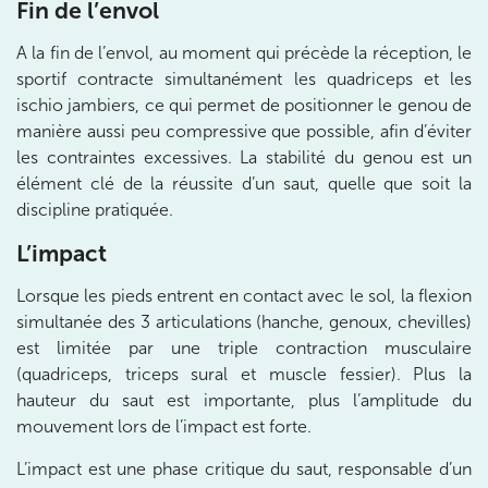
Fin de l’envol
Prenez RDV sur
A la fin de l’envol, au moment qui précède la réception, le
sportif contracte simultanément les quadriceps et les
IK BOULOGNE
ischio jambiers, ce qui permet de positionner le genou de
manière aussi peu compressive que possible, afin d’éviter
3 Av. André Morizet 92100 Boulogne-
les contraintes excessives. La stabilité du genou est un
Billancourt
élément clé de la réussite d’un saut, quelle que soit la
3 Av. André Morizet 92100 Boulogne-Billancourt
01 48 25 34 79
discipline pratiquée.
L’impact
Prenez RDV sur
Prenez RDV sur
Lorsque les pieds entrent en contact avec le sol, la flexion
simultanée des 3 articulations (hanche, genoux, chevilles)
est limitée par une triple contraction musculaire
IK CHÂTENAY-MALABRY
(quadriceps, triceps sural et muscle fessier). Plus la
380 Av. de la Division Leclerc 92290
hauteur du saut est importante, plus l’amplitude du
Châtenay-Malabry
mouvement lors de l’impact est forte.
380 Av. de la Division Leclerc 92290 Châtenay-Ma
01 43 50 05 24
L’impact est une phase critique du saut, responsable d’un