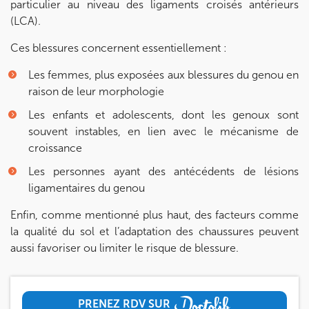
particulier au niveau des ligaments croisés antérieurs
(LCA).
IK BOIS COLOMBES
Ces blessures concernent essentiellement :
1 Rue Mertens 92600 Bois-Colombes
1 Rue Mertens 92600 Bois-Colombes
01 43 50 50 81
Les femmes, plus exposées aux blessures du genou en
raison de leur morphologie
Prenez RDV sur
Les enfants et adolescents, dont les genoux sont
Prenez RDV sur
souvent instables, en lien avec le mécanisme de
croissance
IK OLYMPE SANTE ANTONY
Les personnes ayant des antécédents de lésions
ligamentaires du genou
28 Rue Velpeau 92160 Antony
Enfin, comme mentionné plus haut, des facteurs comme
28 Rue Velpeau 92160 Antony
01 76 21 71 41
la qualité du sol et l’adaptation des chaussures peuvent
aussi favoriser ou limiter le risque de blessure.
Prenez RDV sur
Prenez RDV sur
PRENEZ RDV SUR