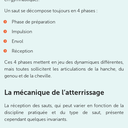
Prenez RDV sur
Un saut se décompose toujours en 4 phases :
Prenez RDV sur
Phase de préparation
IK PARIS 15 – SÉGUR
Impulsion
Envol
75015 Paris
75015 Paris
Réception
01 43 31 00 33
Ces 4 phases mettent en jeu des dynamiques différentes,
Prenez RDV sur
mais toutes sollicitent les articulations de la hanche, du
Prenez RDV sur
genou et de la cheville.
IK PARIS 6 – CASSETTE
La mécanique de l’atterrissage
1 Rue Cassette 75006 Paris
La réception des sauts, qui peut varier en fonction de la
1 Rue Cassette 75006 Paris
01 42 84 06 95
discipline pratiquée et du type de saut, présente
cependant quelques invariants.
Prenez RDV sur