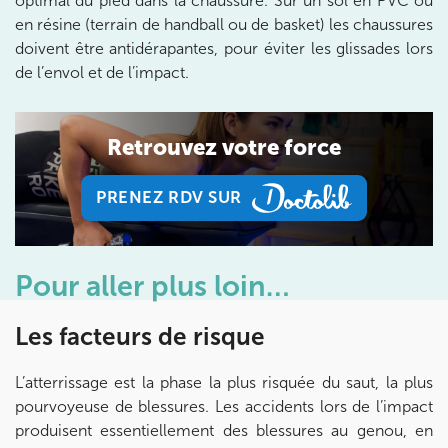
optimal du pied dans la chaussure. Sur un sol en PVC ou
en résine (terrain de handball ou de basket) les chaussures
doivent être antidérapantes, pour éviter les glissades lors
IK VANVES
de l’envol et de l’impact.
5 Rue Monge 92170 Vanves
5 Rue Monge 92170 Vanves
01 46 44 33 92
Retrouvez votre force
Prenez RDV sur
PRENEZ RDV SUR
Prenez RDV sur
PRENEZ RDV SUR
IK SAINT-GERMAIN
Pour aller plus loin…
199 Bd Saint-Germain 75007 Paris
Les facteurs de risque
199 Bd Saint-Germain 75007 Paris
01 43 25 10 20
L’atterrissage est la phase la plus risquée du saut, la plus
Prenez RDV sur
pourvoyeuse de blessures. Les accidents lors de l’impact
Prenez RDV sur
produisent essentiellement des blessures au genou, en