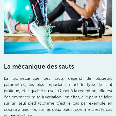
Prendre rendez-vous
avec les équipes
de Jérôme Auger
Bénéficiez de l’
expertise de Jérôme Auger
en
prenant rendez-vous avec
ses équipes
dans votre
cabinet
IK – Institut Kinésithérapie
le plus proche
de chez vous ou chez
KOSS
, votre allié sport du
quotidien.
La mécanique des sauts
La biomécanique des sauts dépend de plusieurs
paramètres, les plus importants étant le type de saut
IK PARIS 16 – TROCADÉRO
pratiqué, et la qualité du sol. Quant à la réception, elle est
également soumise à variation : en effet, elle peut se faire
8 Av. de Camoens 75116 Paris
sur un seul pied (comme c’est le cas par exemple en
8 Av. de Camoens 75116 Paris
01 42 15 22 46
course à pied) ou sur les deux pieds (comme c’est le cas
en gymnastique).