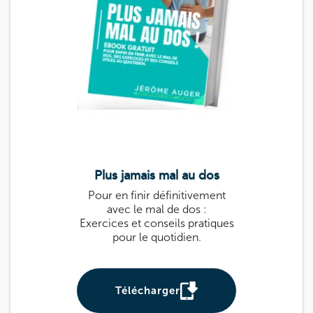
8 Rue de Paris 92190 Meudon
8 Rue de Paris 92190 Meudon
01 40 95 01 09
Prenez RDV sur
Prenez RDV sur
Plus jamais mal au dos
Le guide k
Pour en finir définitivement
Guide pratique 
avec le mal de dos :
: des exercices
Exercices et conseils pratiques
prévenir et sou
pour le quotidien.
Utile pour tou
be
Télécharger
Téléch