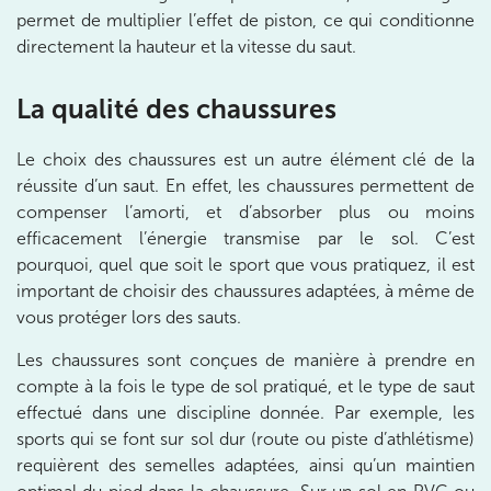
Prenez RDV sur
permet de multiplier l’effet de piston, ce qui conditionne
Prenez RDV sur
directement la hauteur et la vitesse du saut.
PARIS 9 – PETRELLE
La qualité des chaussures
6 Rue Petrelle 75009 Paris
Le choix des chaussures est un autre élément clé de la
6 Rue Petrelle 75009 Paris
01 71 97 53 67
réussite d’un saut. En effet, les chaussures permettent de
compenser l’amorti, et d’absorber plus ou moins
Prenez RDV sur
efficacement l’énergie transmise par le sol. C’est
Prenez RDV sur
pourquoi, quel que soit le sport que vous pratiquez, il est
important de choisir des chaussures adaptées, à même de
vous protéger lors des sauts.
IK Paris 11
Les chaussures sont conçues de manière à prendre en
10 Rue Roubo 75011 Paris
compte à la fois le type de sol pratiqué, et le type de saut
10 Rue Roubo 75011 Paris
01 83 96 48 65
effectué dans une discipline donnée. Par exemple, les
sports qui se font sur sol dur (route ou piste d’athlétisme)
requièrent des semelles adaptées, ainsi qu’un maintien
Prenez RDV sur
Prenez RDV sur