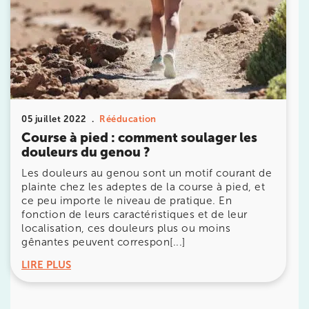
20 Rue de la Pépinière 75008 Paris
20 Rue de la Pépinière 75008 Paris
01 55 06 05 07
Prenez RDV sur
Prenez RDV sur
05 juillet 2022
Rééducation
Course à pied : comment soulager les
PARIS 9 – PETRELLE
douleurs du genou ?
Les douleurs au genou sont un motif courant de
6 Rue Petrelle 75009 Paris
plainte chez les adeptes de la course à pied, et
6 Rue Petrelle 75009 Paris
01 71 97 53 67
ce peu importe le niveau de pratique. En
fonction de leurs caractéristiques et de leur
localisation, ces douleurs plus ou moins
Prenez RDV sur
gênantes peuvent correspon[...]
Prenez RDV sur
LIRE PLUS
IK Paris 11