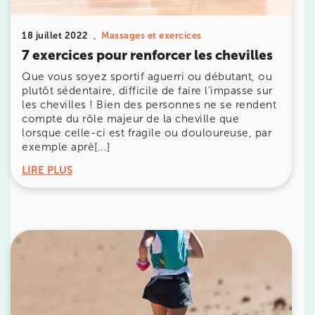
380 Av. de la Division Leclerc 92290
18 juillet 2022
Massages et exercices
Châtenay-Malabry
7 exercices pour renforcer les chevilles
380 Av. de la Division Leclerc 92290 Châtenay-Ma
01 43 50 05 24
Que vous soyez sportif aguerri ou débutant, ou
plutôt sédentaire, difficile de faire l’impasse sur
les chevilles ! Bien des personnes ne se rendent
Prenez RDV sur
compte du rôle majeur de la cheville que
Prenez RDV sur
lorsque celle-ci est fragile ou douloureuse, par
exemple aprè[...]
IK PARIS 17 – VILLIERS
LIRE PLUS
68 Av. de Villiers 75017 Paris
68 Av. de Villiers 75017 Paris
01 44 90 90 40
Prenez RDV sur
Prenez RDV sur
IK PARIS 8 – SAINT-LAZARE