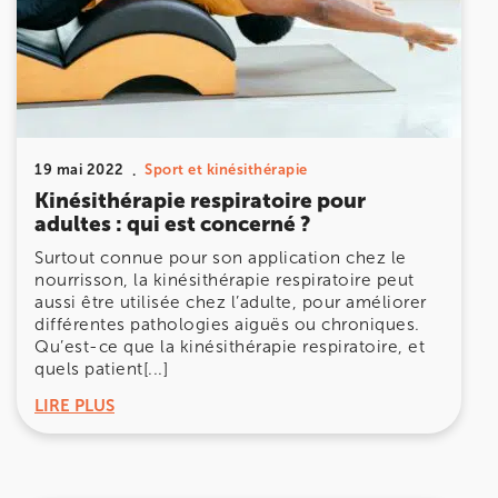
Prenez RDV sur
Prenez RDV sur
IK MEUDON
8 Rue de Paris 92190 Meudon
19 mai 2022
Sport et kinésithérapie
8 Rue de Paris 92190 Meudon
Kinésithérapie respiratoire pour
01 40 95 01 09
adultes : qui est concerné ?
Surtout connue pour son application chez le
Prenez RDV sur
nourrisson, la kinésithérapie respiratoire peut
Prenez RDV sur
aussi être utilisée chez l’adulte, pour améliorer
différentes pathologies aiguës ou chroniques.
Qu’est-ce que la kinésithérapie respiratoire, et
quels patient[...]
LIRE PLUS