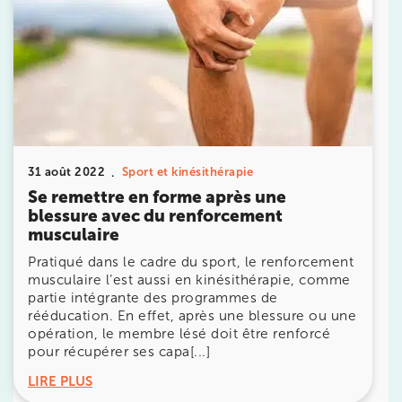
Prendre rendez-vous
31 août 2022
Sport et kinésithérapie
avec les équipes
Se remettre en forme après une
de Jérôme Auger
blessure avec du renforcement
musculaire
Bénéficiez de l’
expertise de Jérôme Auger
en
prenant rendez-vous avec
ses équipes
dans votre
Pratiqué dans le cadre du sport, le renforcement
cabinet
IK – Institut Kinésithérapie
le plus proche
musculaire l’est aussi en kinésithérapie, comme
de chez vous ou chez
KOSS
, votre allié sport du
partie intégrante des programmes de
quotidien.
rééducation. En effet, après une blessure ou une
opération, le membre lésé doit être renforcé
pour récupérer ses capa[...]
LIRE PLUS