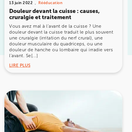
13 juin 2022
Rééducation
Douleur devant la cuisse : causes,
Prenez RDV sur
cruralgie et traitement
Prenez RDV sur
Vous avez mal à l’avant de la cuisse ? Une
douleur devant la cuisse traduit le plus souvent
une cruralgie (irritation du nerf crural), une
KOSS PARIS 8
douleur musculaire du quadriceps, ou une
douleur de hanche ou lombaire qui irradie vers
74 Bd Haussmann 75008 Paris
l’avant. Se[...]
74 Bd Haussmann 75008 Paris
01 44 71 93 74
LIRE PLUS
Prenez RDV sur
Prenez RDV sur
IK MORANGIS
85 Av. de Balzac 91420 Morangis
85 Av. de Balzac 91420 Morangis
01 64 48 35 84