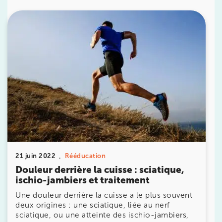
10 Rue Roubo 75011 Paris
10 Rue Roubo 75011 Paris
01 83 96 48 65
Prenez RDV sur
Prenez RDV sur
IK VANVES
5 Rue Monge 92170 Vanves
5 Rue Monge 92170 Vanves
01 46 44 33 92
Prenez RDV sur
21 juin 2022
Rééducation
Prenez RDV sur
Douleur derrière la cuisse : sciatique,
ischio-jambiers et traitement
Une douleur derrière la cuisse a le plus souvent
IK SAINT-GERMAIN
deux origines : une sciatique, liée au nerf
sciatique, ou une atteinte des ischio-jambiers,
199 Bd Saint-Germain 75007 Paris