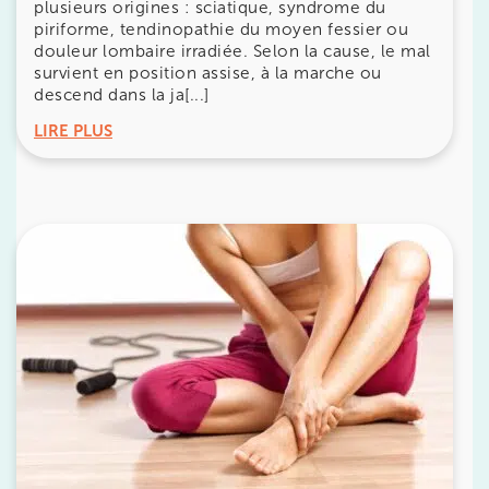
plusieurs origines : sciatique, syndrome du
piriforme, tendinopathie du moyen fessier ou
1 Rue Cassette 75006 Paris
douleur lombaire irradiée. Selon la cause, le mal
1 Rue Cassette 75006 Paris
01 42 84 06 95
survient en position assise, à la marche ou
descend dans la ja[...]
LIRE PLUS
Prenez RDV sur
Prenez RDV sur
IK BOULOGNE
3 Av. André Morizet 92100 Boulogne-
Billancourt
3 Av. André Morizet 92100 Boulogne-Billancourt
01 48 25 34 79
Prenez RDV sur
Prenez RDV sur
IK CHÂTENAY-MALABRY