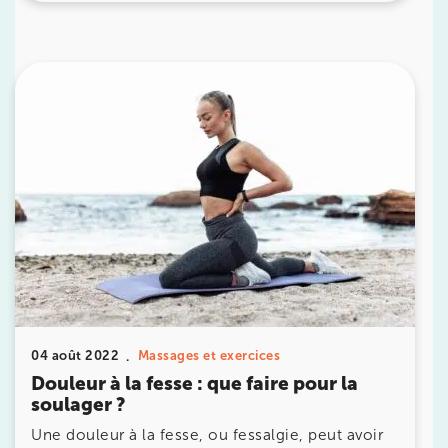
IK PARIS 16 – TROCADÉRO
8 Av. de Camoens 75116 Paris
8 Av. de Camoens 75116 Paris
01 42 15 22 46
Prenez RDV sur
Prenez RDV sur
IK PARIS 15 – SÉGUR
75015 Paris
75015 Paris
01 43 31 00 33
04 août 2022
Massages et exercices
Prenez RDV sur
Prenez RDV sur
Douleur à la fesse : que faire pour la
soulager ?
Une douleur à la fesse, ou fessalgie, peut avoir
IK PARIS 6 – CASSETTE