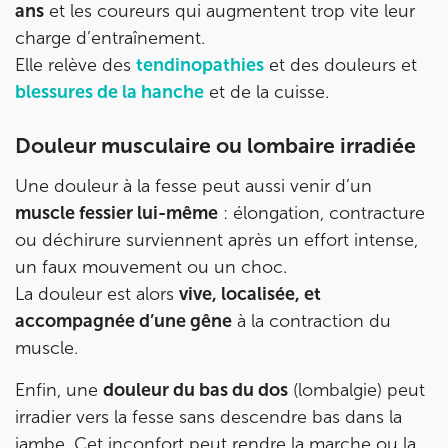
ans
et les coureurs qui augmentent trop vite leur
IK BOIS COLOMBES
charge d’entraînement.
Elle relève des
tendinopathies
et des douleurs et
1 Rue Mertens 92600 Bois-Colombes
blessures de la hanche
et de la cuisse.
1 Rue Mertens 92600 Bois-Colombes
01 43 50 50 81
Douleur musculaire ou lombaire irradiée
Prenez RDV sur
Prenez RDV sur
Une douleur à la fesse peut aussi venir d’un
muscle fessier lui-même
: élongation, contracture
ou déchirure surviennent après un effort intense,
IK OLYMPE SANTE ANTONY
un faux mouvement ou un choc.
28 Rue Velpeau 92160 Antony
La douleur est alors
vive, localisée, et
28 Rue Velpeau 92160 Antony
01 76 21 71 41
accompagnée d’une gêne
à la contraction du
muscle.
Prenez RDV sur
Prenez RDV sur
Enfin, une
douleur du bas du dos
(lombalgie) peut
irradier vers la fesse sans descendre bas dans la
jambe. Cet inconfort peut rendre la marche ou la