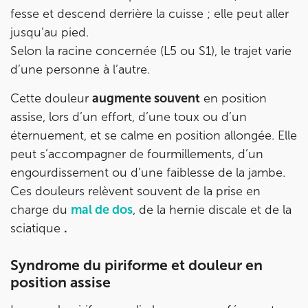
fesse et descend derrière la cuisse ; elle peut aller
Prenez RDV sur
Prenez RDV sur
jusqu’au pied.
Selon la racine concernée (L5 ou S1), le trajet varie
d’une personne à l’autre.
IK PARIS 17 – VILLIERS
Cette douleur
augmente souvent
en position
68 Av. de Villiers 75017 Paris
assise, lors d’un effort, d’une toux ou d’un
68 Av. de Villiers 75017 Paris
01 44 90 90 40
éternuement, et se calme en position allongée. Elle
peut s’accompagner de fourmillements, d’un
Prenez RDV sur
engourdissement ou d’une faiblesse de la jambe.
Prenez RDV sur
Ces douleurs relèvent souvent de la prise en
charge du
mal de dos
, de la hernie discale et de la
IK PARIS 8 – SAINT-LAZARE
sciatique
.
20 Rue de la Pépinière 75008 Paris
Syndrome du piriforme et douleur en
20 Rue de la Pépinière 75008 Paris
01 55 06 05 07
position assise
Prenez RDV sur