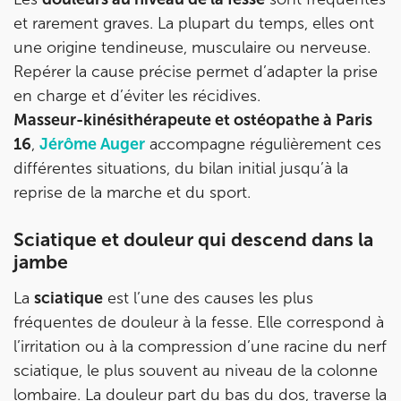
Prenez RDV sur
et rarement graves. La plupart du temps, elles ont
une origine tendineuse, musculaire ou nerveuse.
IK BOULOGNE
Repérer la cause précise permet d’adapter la prise
en charge et d’éviter les récidives.
3 Av. André Morizet 92100 Boulogne-
Masseur-kinésithérapeute et ostéopathe à Paris
Billancourt
16
,
Jérôme Auger
accompagne régulièrement ces
3 Av. André Morizet 92100 Boulogne-Billancourt
01 48 25 34 79
différentes situations, du bilan initial jusqu’à la
reprise de la marche et du sport.
Prenez RDV sur
Prenez RDV sur
Sciatique et douleur qui descend dans la
jambe
IK CHÂTENAY-MALABRY
La
sciatique
est l’une des causes les plus
380 Av. de la Division Leclerc 92290
fréquentes de douleur à la fesse. Elle correspond à
Châtenay-Malabry
l’irritation ou à la compression d’une racine du nerf
sciatique, le plus souvent au niveau de la colonne
380 Av. de la Division Leclerc 92290 Châtenay-Ma
01 43 50 05 24
lombaire. La douleur part du bas du dos, traverse la