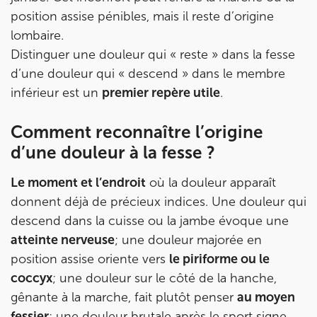
KOSS PARIS 8
position assise pénibles, mais il reste d’origine
74 Bd Haussmann 75008 Paris
lombaire.
74 Bd Haussmann 75008 Paris
01 44 71 93 74
Distinguer une douleur qui « reste » dans la fesse
d’une douleur qui « descend » dans le membre
inférieur est un
premier repère utile
.
Prenez RDV sur
Prenez RDV sur
Comment reconnaître l’origine
d’une douleur à la fesse ?
IK MORANGIS
85 Av. de Balzac 91420 Morangis
Le moment et l’endroit
où la douleur apparaît
donnent déjà de précieux indices. Une douleur qui
85 Av. de Balzac 91420 Morangis
01 64 48 35 84
descend dans la cuisse ou la jambe évoque une
atteinte nerveuse
; une douleur majorée en
Prenez RDV sur
Prenez RDV sur
position assise oriente vers
le piriforme ou le
coccyx
; une douleur sur le côté de la hanche,
gênante à la marche, fait plutôt penser
au moyen
IK MEUDON
fessier
; une douleur brutale après le sport signe