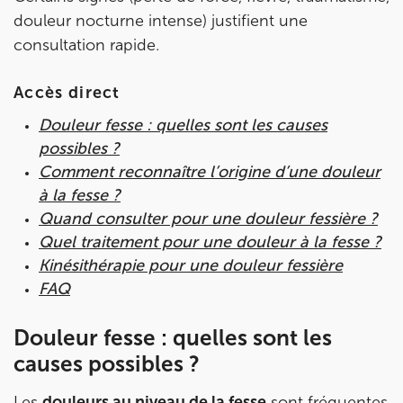
Prenez RDV sur
douleur nocturne intense) justifient une
Prenez RDV sur
consultation rapide.
IK PARIS 15 – SÉGUR
Accès direct
Douleur fesse : quelles sont les causes
75015 Paris
possibles ?
75015 Paris
01 43 31 00 33
Comment reconnaître l’origine d’une douleur
à la fesse ?
Prenez RDV sur
Quand consulter pour une douleur fessière ?
Prenez RDV sur
Quel traitement pour une douleur à la fesse ?
Kinésithérapie pour une douleur fessière
IK PARIS 6 – CASSETTE
FAQ
1 Rue Cassette 75006 Paris
Douleur fesse : quelles sont les
1 Rue Cassette 75006 Paris
01 42 84 06 95
causes possibles ?
Prenez RDV sur
Les
douleurs au niveau de la fesse
sont fréquentes