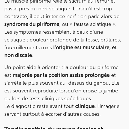
Le muscle piriforme relie le sacrum au fémur et
Prenez RDV sur
passe près du nerf sciatique. Lorsqu’il est trop
contracté, il peut irriter ce nerf : on parle alors de
PARIS 9 – PETRELLE
syndrome du piriforme
, ou « fausse sciatique ».
Les symptômes ressemblent à ceux d’une
6 Rue Petrelle 75009 Paris
sciatique : douleur profonde de la fesse, brûlures,
6 Rue Petrelle 75009 Paris
01 71 97 53 67
fourmillements mais
l’origine est musculaire, et
non discale
.
Prenez RDV sur
Prenez RDV sur
Un point aide à orienter : la douleur du piriforme
est
majorée par la position assise prolongée
et
s’arrête le plus souvent au-dessus du genou. Elle
IK Paris 11
est souvent reproduite lorsqu’on croise la jambe
10 Rue Roubo 75011 Paris
ou lors de tests cliniques spécifiques.
10 Rue Roubo 75011 Paris
01 83 96 48 65
Le diagnostic reste avant tout
clinique
, l’imagerie
servant surtout à écarter d’autres causes.
Prenez RDV sur
Prenez RDV sur