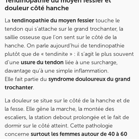
Tendinopathie du moyen fessier et
douleur côté hanche
IK VANVES
La
tendinopathie du moyen fessier
touche le
tendon qui s’attache sur le grand trochanter, la
5 Rue Monge 92170 Vanves
saillie osseuse que l’on sent sur le côté de la
5 Rue Monge 92170 Vanves
01 46 44 33 92
hanche. On parle aujourd’hui de tendinopathie
plutôt que de « tendinite » : il s’agit le plus souvent
Prenez RDV sur
d’une
usure du tendon
liée à une surcharge,
Prenez RDV sur
davantage qu’à une simple inflammation.
Elle fait partie du
syndrome douloureux du grand
IK SAINT-GERMAIN
trochanter
.
199 Bd Saint-Germain 75007 Paris
La douleur se situe sur le côté de la hanche et de
199 Bd Saint-Germain 75007 Paris
01 43 25 10 20
la fesse. Elle gêne la marche, la montée des
escaliers, la station debout prolongée et le fait de
Prenez RDV sur
dormir sur le côté atteint. Cette pathologie
Prenez RDV sur
concerne
surtout les femmes autour de 40 à 60