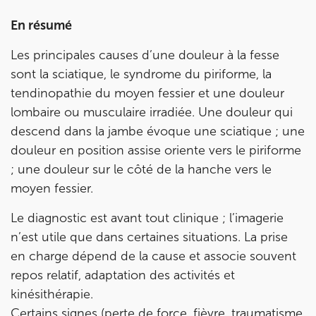
En résumé
Prendre rendez-vous
avec les équipes
Les principales causes d’une douleur à la fesse
de Jérôme Auger
sont la sciatique, le syndrome du piriforme, la
tendinopathie du moyen fessier et une douleur
Bénéficiez de l’
expertise de Jérôme Auger
en
lombaire ou musculaire irradiée. Une douleur qui
prenant rendez-vous avec
ses équipes
dans votre
cabinet
IK – Institut Kinésithérapie
le plus proche
descend dans la jambe évoque une sciatique ; une
de chez vous ou chez
KOSS
, votre allié sport du
douleur en position assise oriente vers le piriforme
quotidien.
; une douleur sur le côté de la hanche vers le
moyen fessier.
Le diagnostic est avant tout clinique ; l’imagerie
n’est utile que dans certaines situations. La prise
IK PARIS 16 – TROCADÉRO
en charge dépend de la cause et associe souvent
8 Av. de Camoens 75116 Paris
repos relatif, adaptation des activités et
8 Av. de Camoens 75116 Paris
01 42 15 22 46
kinésithérapie.
Certains signes (perte de force, fièvre, traumatisme,