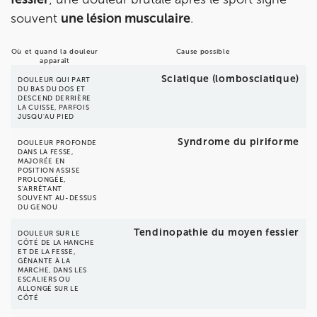
8 Rue de Paris 92190 Meudon
souvent
une lésion musculaire
.
8 Rue de Paris 92190 Meudon
01 40 95 01 09
Où et quand la douleur
Cause possible
apparaît
Prenez RDV sur
Sciatique (lombosciatique)
DOULEUR QUI PART
Prenez RDV sur
DU BAS DU DOS ET
DESCEND DERRIÈRE
LA CUISSE, PARFOIS
JUSQU'AU PIED
Syndrome du piriforme
DOULEUR PROFONDE
DANS LA FESSE,
MAJORÉE EN
POSITION ASSISE
PROLONGÉE,
S'ARRÊTANT
SOUVENT AU-DESSUS
DU GENOU
Tendinopathie du moyen fessier
DOULEUR SUR LE
CÔTÉ DE LA HANCHE
ET DE LA FESSE,
GÊNANTE À LA
MARCHE, DANS LES
ESCALIERS OU
ALLONGÉ SUR LE
CÔTÉ