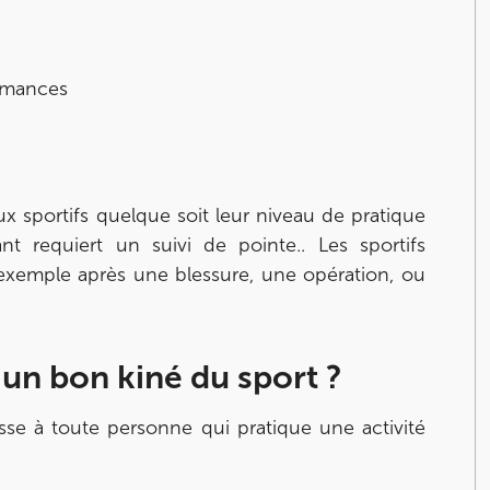
ormances
nay-Malabry
ux sportifs quelque soit leur niveau de pratique
nay-Malabry
ant requiert un suivi de pointe.. Les sportifs
 exemple après une blessure, une opération, ou
 un bon kiné du sport ?
esse à toute personne qui pratique une activité