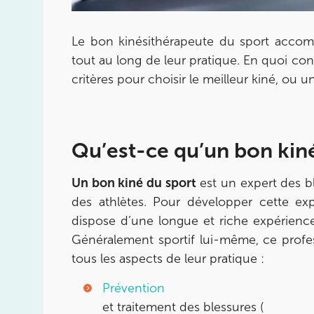
75015 Paris
01 43 31 00 33
Le bon kinésithérapeute du sport accomp
Prenez RDV sur
tout au long de leur pratique. En quoi cons
Prenez RDV sur
critères pour choisir le meilleur kiné, ou 
IK PARIS 6 – CASSETTE
1 Rue Cassette 75006 Paris
Qu’est-ce qu’un bon kiné
1 Rue Cassette 75006 Paris
01 42 84 06 95
Un bon kiné du sport
est un expert des bl
des athlètes. Pour développer cette expe
Prenez RDV sur
Prenez RDV sur
dispose d’une longue et riche expérience à
Généralement sportif lui-même, ce profe
tous les aspects de leur pratique :
IK BOULOGNE
Prévention
3 Av. André Morizet 92100 Boulogne-Billanc
et traitement des blessures (
3 Av. André Morizet 92100 Boulogne-Billanc
01 48 25 34 79