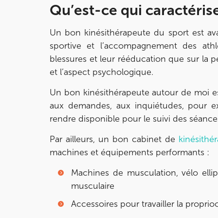
Qu’est-ce qui caractéris
IK SAINT-GERMAIN
Un bon kinésithérapeute du sport est ava
sportive et l’accompagnement des athlè
199 Bd Saint-Germain 75007 Paris
blessures et leur rééducation que sur la p
199 Bd Saint-Germain 75007 Paris
01 43 25 10 20
et l’aspect psychologique.
Prenez RDV sur
Un bon kinésithérapeute autour de moi e
Prenez RDV sur
aux demandes, aux inquiétudes, pour exp
rendre disponible pour le suivi des séance
IK BOIS COLOMBES
Par ailleurs, un bon cabinet de
kinésithér
1 Rue Mertens 92600 Bois-Colombes
machines et équipements performants :
1 Rue Mertens 92600 Bois-Colombes
01 43 50 50 81
Machines de musculation, vélo elli
musculaire
Prenez RDV sur
Prenez RDV sur
Accessoires pour travailler la proprio