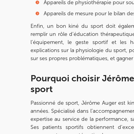
Appareils de physiothérapie pour soul
IK OLYMPE SANTE ANTONY
Appareils de mesure pour le bilan d
28 Rue Velpeau 92160 Antony
Enfin, un bon kiné du sport doit égalem
28 Rue Velpeau 92160 Antony
01 76 21 71 41
remplir un rôle d’éducation thérapeutiqu
l’équipement, le geste sportif et les 
Prenez RDV sur
explications sur la physiologie du sport,
Prenez RDV sur
sur ses propres problématiques, et gagne
KOSS PARIS 8
Pourquoi choisir Jérôme
74 Bd Haussmann 75008 Paris
sport
74 Bd Haussmann 75008 Paris
01 44 71 93 74
Passionné de sport, Jérôme Auger est ki
années. Spécialisé dans l’accompagnement
Prenez RDV sur
Prenez RDV sur
expertise au service de la performance, s
Ses patients sportifs obtiennent d’excel