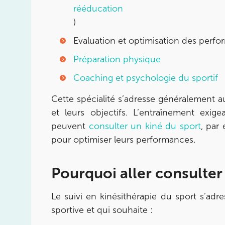
rééducation
)
Prenez RDV sur
Prenez RDV sur
Evaluation et optimisation des perf
Préparation physique
IK CHÂTENAY-MALABRY
Coaching et psychologie du sportif
380 Av. de la Division Leclerc 92290 Châte
Cette spécialité s’adresse généralement a
380 Av. de la Division Leclerc 92290 Châte
01 43 50 05 24
et leurs objectifs. L’entraînement exige
peuvent
consulter un kiné du sport
, par
Prenez RDV sur
pour optimiser leurs performances.
Prenez RDV sur
Pourquoi aller consulter
IK PARIS 17 – VILLIERS
68 Av. de Villiers 75017 Paris
Le suivi en kinésithérapie du sport s’adr
sportive et qui souhaite :
68 Av. de Villiers 75017 Paris
01 44 90 90 40