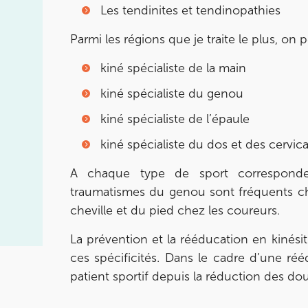
Prenez RDV sur
Les tendinites et tendinopathies
Prenez RDV sur
Parmi les régions que je traite le plus, on
IK Paris 11
kiné spécialiste de la main
10 Rue Roubo 75011 Paris
kiné spécialiste du genou
10 Rue Roubo 75011 Paris
01 83 96 48 65
kiné spécialiste de l’épaule
kiné spécialiste du dos et des cervica
Prenez RDV sur
Prenez RDV sur
A chaque type de sport corresponde
traumatismes du genou sont fréquents chez
IK VANVES
cheville et du pied chez les coureurs.
5 Rue Monge 92170 Vanves
La prévention et la rééducation en kinés
5 Rue Monge 92170 Vanves
01 46 44 33 92
ces spécificités. Dans le cadre d’une ré
patient sportif depuis la réduction des doule
Prenez RDV sur
Prenez RDV sur