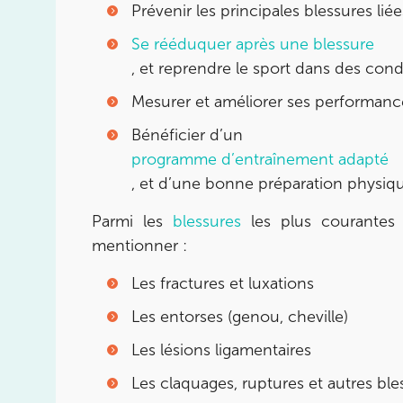
Prévenir les principales blessures liée
Prenez RDV sur
Prenez RDV sur
Se rééduquer après une blessure
, et reprendre le sport dans des cond
IK PARIS 8 – SAINT-LAZARE
Mesurer et améliorer ses performanc
Bénéficier d’un
20 Rue de la Pépinière 75008 Paris
programme d’entraînement adapté
20 Rue de la Pépinière 75008 Paris
01 55 06 05 07
, et d’une bonne préparation physiq
Prenez RDV sur
Parmi les
blessures
les plus courantes 
Prenez RDV sur
mentionner :
Les fractures et luxations
PARIS 9 – PETRELLE
Les entorses (genou, cheville)
6 Rue Petrelle 75009 Paris
Les lésions ligamentaires
6 Rue Petrelle 75009 Paris
01 71 97 53 67
Les claquages, ruptures et autres bl