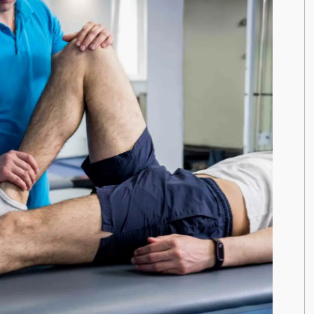
enant rendez-
DOULEUR CHRONIQUE
stitut
chez
KOSS
, votre
DOULEURS ET BLESSURES DE LA HANCHE ET DE
LA CUISSE
DOULEURS ET BLESSURES DU GENOU ET DE LA
JAMBE