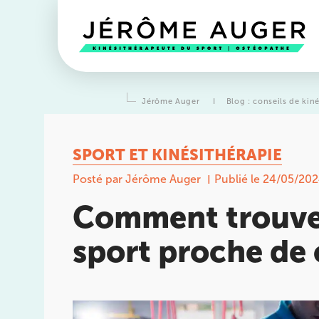
Jérôme Auger
I
Blog : conseils de kin
SPORT ET KINÉSITHÉRAPIE
Posté par Jérôme Auger
Publié le 24/05/20
Comment trouver
sport proche de 
Prendre rendez-vous
avec l
équipes
de Jérôme Auger