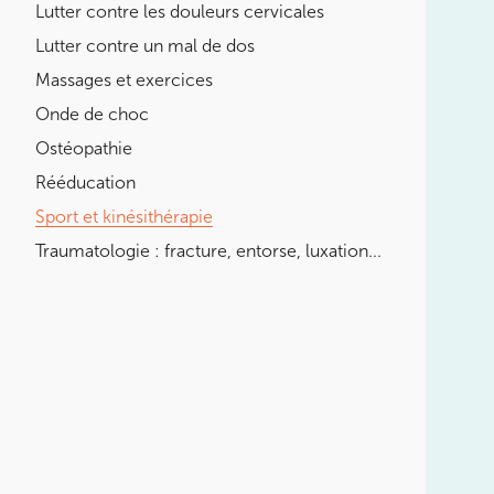
Lutter contre les douleurs cervicales
LES MALADIES EN RHUMATOLOGIE
Lutter contre un mal de dos
DÉBUTER OU REPRENDRE LE
SPORT
Massages et exercices
Onde de choc
POURQUOI CHOISIR UN KINÉ
DU SPORT POUR PRÉPARER LES
Ostéopathie
JO ?
Rééducation
Sport et kinésithérapie
BOOSTER LES PERFORMANCES
SPORTIVES
Traumatologie : fracture, entorse, luxation...