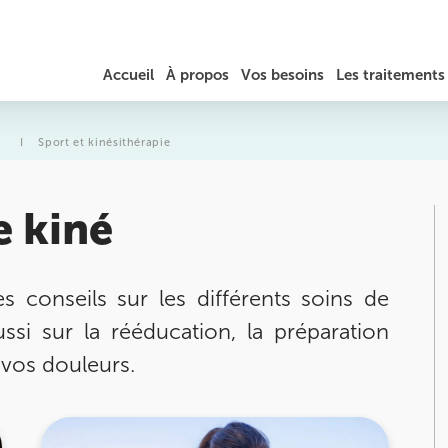
Accueil
À propos
Vos besoins
Les traitements
JÉRÔME AUGER
DOULEURS DU COU / TORTICOLIS
RÉÉDUCATION
é
I
Sport et kinésithérapie
TARIFS ET REMBOURSEMENT
MAL DE DOS, HERNIE DISCALE ET SCIATIQUE
PRÉPARATION SPORTIVE
e kiné
DOULEURS AU THORAX ET AUX CÔTES
LA PHYSIOTHÉRAPIE
MASSAGES
TENDINITES / TENDINOPATHIES
s conseils sur les différents soins de
THÉRAPEUTIQUES ET
EXERCICES
ussi sur la rééducation, la préparation
es
TROUBLES DE L’ÉQUILIBRE ET DE LA MARCHE
OSTÉOPATHIE
 vos douleurs.
MIGRAINES ET MAUX DE TÊTE
enant rendez-
stitut