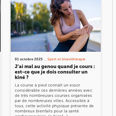
chez
KOSS
, votre
DOULEUR CHRONIQUE
DOULEURS ET BLESSURES DE LA HANCHE ET DE
LA CUISSE
DOULEURS ET BLESSURES DU GENOU ET DE LA
JAMBE
01 octobre 2025
Sport et kinésithérapie
J’ai mal au genou quand je cours :
est-ce que je dois consulter un
kiné ?
La course à pied connaît un essor
considérable ces dernières années avec
de très nombreuses courses organisées
par de nombreuses villes. Accessible à
tous, cette activité physique présente de
nombreux bienfaits pour la santé