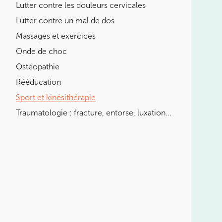
Lutter contre les douleurs cervicales
LES MALADIES EN RHUMATOLOGIE
Lutter contre un mal de dos
DÉBUTER OU REPRENDRE LE
SPORT
Massages et exercices
Onde de choc
POURQUOI CHOISIR UN KINÉ
DU SPORT POUR PRÉPARER LES
Ostéopathie
JO ?
Rééducation
Sport et kinésithérapie
BOOSTER LES PERFORMANCES
SPORTIVES
Traumatologie : fracture, entorse, luxation...