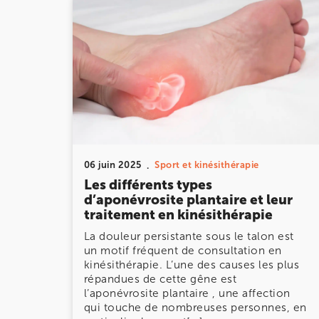
IK Paris 11
10 Rue Roubo 75011 Paris
10 Rue Roubo 75011 Paris
01 83 96 48 65
Prenez RDV sur
Prenez RDV sur
06 juin 2025
Sport et kinésithérapie
IK VANVES
Les différents types
d’aponévrosite plantaire et leur
5 Rue Monge 92170 Vanves
traitement en kinésithérapie
5 Rue Monge 92170 Vanves
01 46 44 33 92
La douleur persistante sous le talon est
un motif fréquent de consultation en
kinésithérapie. L’une des causes les plus
Prenez RDV sur
répandues de cette gêne est
Prenez RDV sur
l’aponévrosite plantaire , une affection
qui touche de nombreuses personnes, en