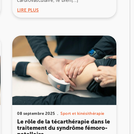
cardiovasculaire, le bien[...]
LIRE PLUS
ourt
08 septembre 2025
Sport et kinésithérapie
ourt
Le rôle de la técarthérapie dans le
traitement du syndrôme fémoro-