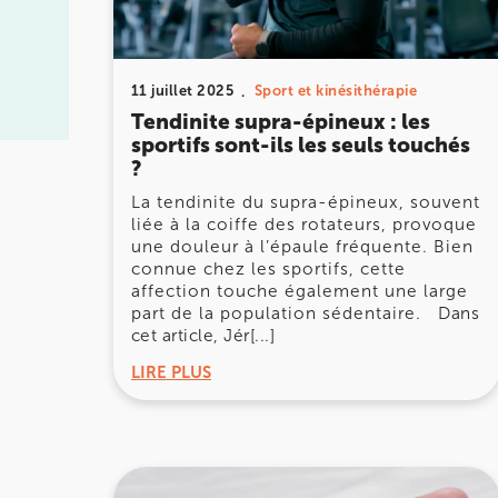
IK PARIS 8 – SAINT-LAZARE
11 juillet 2025
Sport et kinésithérapie
20 Rue de la Pépinière 75008 Paris
Tendinite supra-épineux : les
sportifs sont-ils les seuls touchés
20 Rue de la Pépinière 75008 Paris
01 55 06 05 07
?
La tendinite du supra-épineux, souvent
Prenez RDV sur
liée à la coiffe des rotateurs, provoque
Prenez RDV sur
une douleur à l’épaule fréquente. Bien
connue chez les sportifs, cette
affection touche également une large
PARIS 9 – PETRELLE
part de la population sédentaire. Dans
cet article, Jér[...]
6 Rue Petrelle 75009 Paris
LIRE PLUS
6 Rue Petrelle 75009 Paris
01 71 97 53 67
Prenez RDV sur
Prenez RDV sur