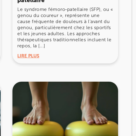
patellaire
Le syndrome fémoro‑patellaire (SFP), ou «
genou du coureur », représente une
cause fréquente de douleurs à l’avant du
genou, particulièrement chez les sportifs
et les jeunes adultes. Les approches
nay-Malabry
thérapeutiques traditionnelles incluent le
repos, la [...]
nay-Malabry
LIRE PLUS