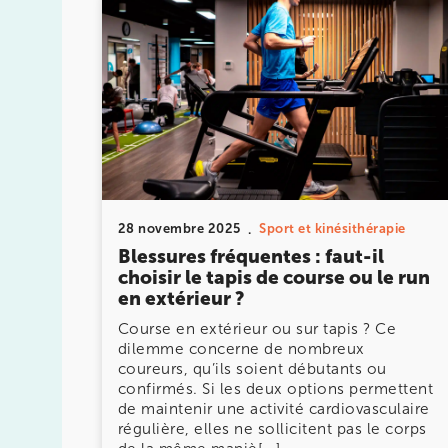
Kinésithérapie
le plus proche de chez vous ou 
allié sport du quotidien.
IK PARIS 16 – TROCADÉRO
8 Av. de Camoens 75116 Paris
8 Av. de Camoens 75116 Paris
01 42 15 22 46
28 novembre 2025
Sport et kinésithérapie
Blessures fréquentes : faut-il
Prenez RDV sur
choisir le tapis de course ou le run
Prenez RDV sur
en extérieur ?
Course en extérieur ou sur tapis ? Ce
dilemme concerne de nombreux
IK PARIS 15 – SÉGUR
coureurs, qu’ils soient débutants ou
confirmés. Si les deux options permettent
75015 Paris
de maintenir une activité cardiovasculaire
75015 Paris
01 43 31 00 33
régulière, elles ne sollicitent pas le corps