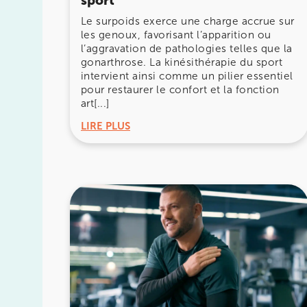
sport
Prenez RDV sur
Prenez RDV sur
Le surpoids exerce une charge accrue sur
les genoux, favorisant l’apparition ou
l’aggravation de pathologies telles que la
IK CHÂTENAY-MALABRY
gonarthrose. La kinésithérapie du sport
intervient ainsi comme un pilier essentiel
380 Av. de la Division Leclerc 92290 Châte
pour restaurer le confort et la fonction
art[...]
380 Av. de la Division Leclerc 92290 Châte
01 43 50 05 24
LIRE PLUS
Prenez RDV sur
Prenez RDV sur
IK PARIS 17 – VILLIERS
68 Av. de Villiers 75017 Paris
68 Av. de Villiers 75017 Paris
01 44 90 90 40
Prenez RDV sur
Prenez RDV sur