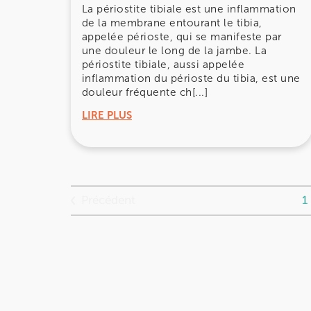
La périostite tibiale est une inflammation
28 Rue Velpeau 92160 Antony
de la membrane entourant le tibia,
appelée périoste, qui se manifeste par
28 Rue Velpeau 92160 Antony
01 76 21 71 41
une douleur le long de la jambe. La
périostite tibiale, aussi appelée
Prenez RDV sur
inflammation du périoste du tibia, est une
Prenez RDV sur
douleur fréquente ch[...]
LIRE PLUS
KOSS PARIS 8
74 Bd Haussmann 75008 Paris
74 Bd Haussmann 75008 Paris
01 44 71 93 74
Précédent
1
Prenez RDV sur
Prenez RDV sur
IK MORANGIS
85 Av. de Balzac 91420 Morangis