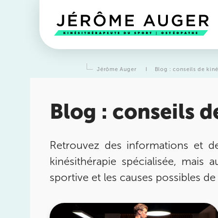
Jérôme Auger
I
Blog : conseils de kin
Blog : conseils d
Retrouvez des informations et de
kinésithérapie spécialisée, mais a
Prendre rendez-vous
avec l
sportive et les causes possibles de
équipes
de Jérôme Auger
Bénéficiez de l’
expertise de Jérôme Auger
en pr
vous avec
ses équipes
dans votre cabinet
IK – In