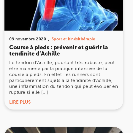
Prenez RDV sur
Prenez RDV sur
IK MEUDON
09 novembre 2020
Sport et kinésithérapie
8 Rue de Paris 92190 Meudon
Course à pieds : prévenir et guérir la
8 Rue de Paris 92190 Meudon
tendinite d’Achille
01 40 95 01 09
Le tendon d’Achille, pourtant très robuste, peut
être malmené par la pratique intensive de la
Prenez RDV sur
course à pieds. En effet, les runners sont
Prenez RDV sur
particulièrement sujets à la tendinite d’Achille,
une inflammation du tendon qui peut évoluer en
rupture si elle [...]
LIRE PLUS