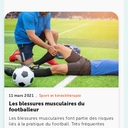
IK PARIS 16 – TROCADÉRO
8 Av. de Camoens 75116 Paris
8 Av. de Camoens 75116 Paris
01 42 15 22 46
Prenez RDV sur
Prenez RDV sur
IK PARIS 15 – SÉGUR
75015 Paris
75015 Paris
01 43 31 00 33
11 mars 2021
Sport et kinésithérapie
Prenez RDV sur
Les blessures musculaires du
Prenez RDV sur
footballeur
Les blessures musculaires font partie des risques
liés à la pratique du football. Très fréquentes
IK PARIS 6 – CASSETTE