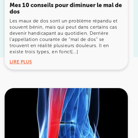
Mes 10 conseils pour diminuer le mal de
dos
Prenez RDV sur
Les maux de dos sont un problème répandu et
Prenez RDV sur
souvent bénin, mais qui peut dans certains cas
devenir handicapant au quotidien. Derrière
l’appellation courante de “mal de dos” se
KOSS PARIS 8
trouvent en réalité plusieurs douleurs. Il en
existe trois types, en fonct[...]
74 Bd Haussmann 75008 Paris
LIRE PLUS
74 Bd Haussmann 75008 Paris
01 44 71 93 74
Prenez RDV sur
Prenez RDV sur
IK MORANGIS
85 Av. de Balzac 91420 Morangis
85 Av. de Balzac 91420 Morangis
01 64 48 35 84