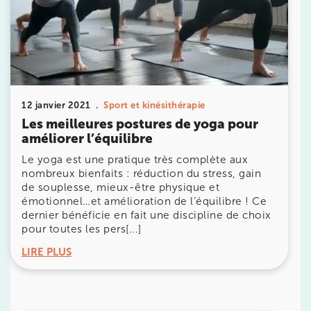
20 Rue de la Pépinière 75008 Paris
20 Rue de la Pépinière 75008 Paris
01 55 06 05 07
Prenez RDV sur
Prenez RDV sur
12 janvier 2021
Sport et kinésithérapie
Les meilleures postures de yoga pour
améliorer l’équilibre
PARIS 9 – PETRELLE
Le yoga est une pratique très complète aux
nombreux bienfaits : réduction du stress, gain
6 Rue Petrelle 75009 Paris
de souplesse, mieux-être physique et
6 Rue Petrelle 75009 Paris
01 71 97 53 67
émotionnel…et amélioration de l’équilibre ! Ce
dernier bénéficie en fait une discipline de choix
pour toutes les pers[...]
Prenez RDV sur
Prenez RDV sur
LIRE PLUS
IK Paris 11