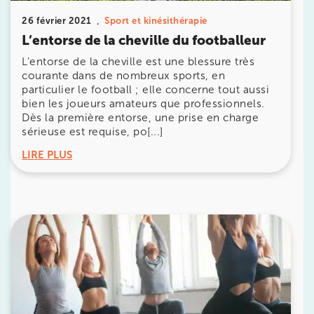
26 février 2021
Sport et kinésithérapie
380 Av. de la Division Leclerc 92290
L’entorse de la cheville du footballeur
Châtenay-Malabry
L’entorse de la cheville est une blessure très
380 Av. de la Division Leclerc 92290 Châtenay-Ma
01 43 50 05 24
courante dans de nombreux sports, en
particulier le football ; elle concerne tout aussi
bien les joueurs amateurs que professionnels.
Prenez RDV sur
Dès la première entorse, une prise en charge
Prenez RDV sur
sérieuse est requise, po[...]
LIRE PLUS
IK PARIS 17 – VILLIERS
68 Av. de Villiers 75017 Paris
68 Av. de Villiers 75017 Paris
01 44 90 90 40
Prenez RDV sur
Prenez RDV sur
IK PARIS 8 – SAINT-LAZARE