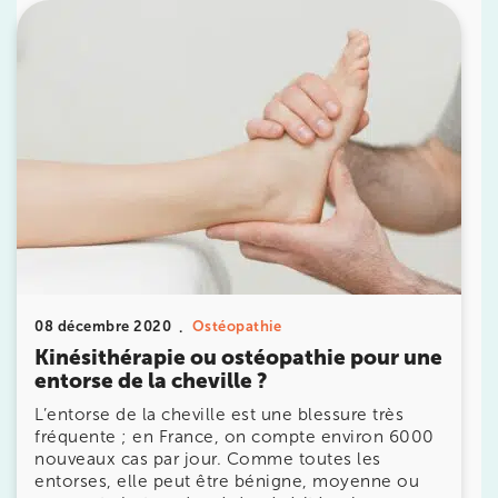
10 Rue Roubo 75011 Paris
10 Rue Roubo 75011 Paris
01 83 96 48 65
Prenez RDV sur
Prenez RDV sur
IK VANVES
5 Rue Monge 92170 Vanves
5 Rue Monge 92170 Vanves
01 46 44 33 92
08 décembre 2020
Ostéopathie
Prenez RDV sur
Kinésithérapie ou ostéopathie pour une
Prenez RDV sur
entorse de la cheville ?
L’entorse de la cheville est une blessure très
fréquente ; en France, on compte environ 6000
IK SAINT-GERMAIN
nouveaux cas par jour. Comme toutes les
entorses, elle peut être bénigne, moyenne ou
199 Bd Saint-Germain 75007 Paris