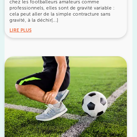
chez les footballeurs amateurs comme
professionnels, elles sont de gravité variable :
1 Rue Cassette 75006 Paris
cela peut aller de la simple contracture sans
1 Rue Cassette 75006 Paris
gravité, à la déchir[...]
01 42 84 06 95
LIRE PLUS
Prenez RDV sur
Prenez RDV sur
IK BOULOGNE
3 Av. André Morizet 92100 Boulogne-
Billancourt
3 Av. André Morizet 92100 Boulogne-Billancourt
01 48 25 34 79
Prenez RDV sur
Prenez RDV sur
IK CHÂTENAY-MALABRY