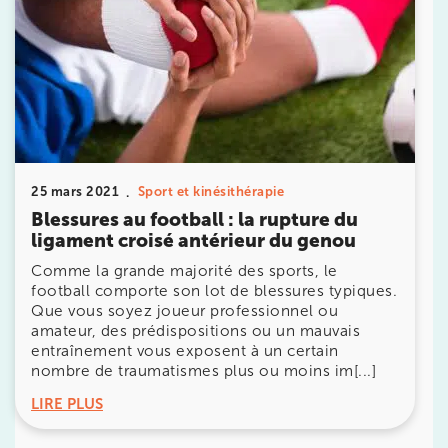
Prendre rendez-vous
25 mars 2021
Sport et kinésithérapie
avec les équipes
Blessures au football : la rupture du
de Jérôme Auger
ligament croisé antérieur du genou
Comme la grande majorité des sports, le
Bénéficiez de l’
expertise de Jérôme Auger
en
prenant rendez-vous avec
ses équipes
dans votre
football comporte son lot de blessures typiques.
cabinet
IK – Institut Kinésithérapie
le plus proche
Que vous soyez joueur professionnel ou
de chez vous ou chez
KOSS
, votre allié sport du
amateur, des prédispositions ou un mauvais
quotidien.
entraînement vous exposent à un certain
nombre de traumatismes plus ou moins im[...]
LIRE PLUS