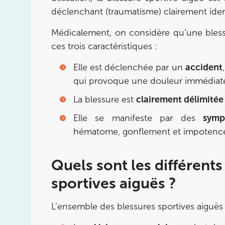
déclenchant (traumatisme) clairement ident
Prenez RDV sur
Médicalement, on considère qu’une blessu
Prenez RDV sur
ces trois caractéristiques :
Elle est déclenchée par un
accident
IK CHÂTENAY-MALABRY
qui provoque une douleur immédiat
380 Av. de la Division Leclerc 92290 Châte
La blessure est
clairement délimitée
380 Av. de la Division Leclerc 92290 Châte
01 43 50 05 24
Elle se manifeste par des
symp
hématome, gonflement et impotence
Prenez RDV sur
Prenez RDV sur
Quels sont les différents
IK PARIS 17 – VILLIERS
sportives aiguës ?
68 Av. de Villiers 75017 Paris
L’ensemble des blessures sportives aiguës
68 Av. de Villiers 75017 Paris
01 44 90 90 40