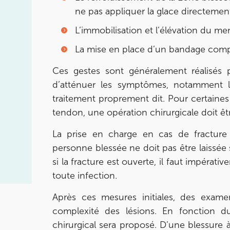
Prenez RDV sur
Prenez RDV sur
ne pas appliquer la glace directement
L’immobilisation et l’élévation du me
IK Paris 11
La mise en place d’un bandage comp
10 Rue Roubo 75011 Paris
Ces gestes sont généralement réalisés p
10 Rue Roubo 75011 Paris
01 83 96 48 65
d’atténuer les symptômes, notamment l
traitement proprement dit. Pour certaine
Prenez RDV sur
tendon, une opération chirurgicale doit êtr
Prenez RDV sur
La prise en charge en cas de fracture 
personne blessée ne doit pas être laissée 
IK VANVES
si la fracture est ouverte, il faut impérati
5 Rue Monge 92170 Vanves
toute infection.
5 Rue Monge 92170 Vanves
01 46 44 33 92
Après ces mesures initiales, des examen
complexité des lésions. En fonction 
Prenez RDV sur
chirurgical sera proposé. D’une blessure à l
Prenez RDV sur