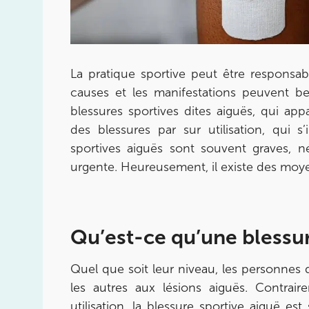
75015 Paris
01 43 31 00 33
Prenez RDV sur
Prenez RDV sur
La pratique sportive peut être responsab
causes et les manifestations peuvent bea
blessures sportives dites aiguës, qui ap
IK PARIS 6 – CASSETTE
des blessures par sur utilisation, qui s
1 Rue Cassette 75006 Paris
sportives aiguës sont souvent graves, n
1 Rue Cassette 75006 Paris
01 42 84 06 95
urgente. Heureusement, il existe des moy
Prenez RDV sur
Prenez RDV sur
Qu’est-ce qu’une blessur
IK BOULOGNE
Quel que soit leur niveau, les personnes
3 Av. André Morizet 92100 Boulogne-Billanc
les autres aux lésions aiguës. Contrai
utilisation, la blessure sportive aiguë e
3 Av. André Morizet 92100 Boulogne-Billanc
01 48 25 34 79