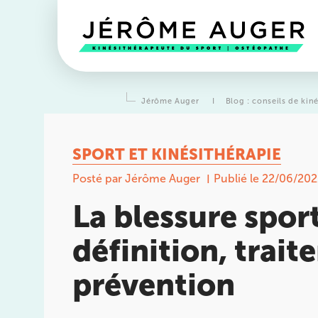
Jérôme Auger
I
Blog : conseils de kin
SPORT ET KINÉSITHÉRAPIE
Posté par Jérôme Auger
Publié le 22/06/202
La blessure sport
définition, trait
prévention
Prendre rendez-vous
avec l
équipes
de Jérôme Auger