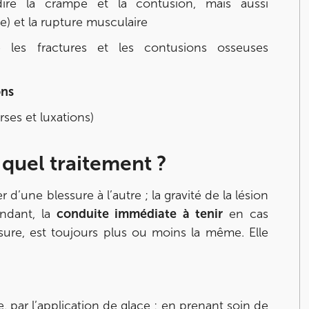
-dire la crampe et la contusion, mais aussi
e) et la rupture musculaire
re les fractures et les contusions osseuses
ons
ses et luxations)
 quel traitement ?
d’une blessure à l’autre ; la gravité de la lésion
endant, la
conduite immédiate à tenir
en cas
essure, est toujours plus ou moins la même. Elle
, par l’application de glace ; en prenant soin de