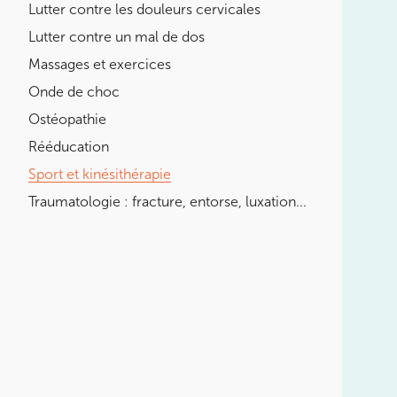
Lutter contre les douleurs cervicales
LES MALADIES EN RHUMATOLOGIE
Lutter contre un mal de dos
DÉBUTER OU REPRENDRE LE
SPORT
Massages et exercices
Onde de choc
POURQUOI CHOISIR UN KINÉ
DU SPORT POUR PRÉPARER LES
Ostéopathie
JO ?
Rééducation
Sport et kinésithérapie
BOOSTER LES PERFORMANCES
SPORTIVES
Traumatologie : fracture, entorse, luxation...