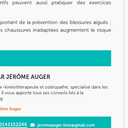
rtifs peuvent aussi pratiquer des exercices
mportant de la prévention des blessures aiguës ;
des chaussures inadaptées augmentent le risque
AR
JÉRÔME AUGER
kinésithérapeute et ostéopathe, spécialisé dans les
 Il vous apporte tous ses conseils liés à la
g.
érôme Auger
0142152246
jeromeauger.kine@gmail.com