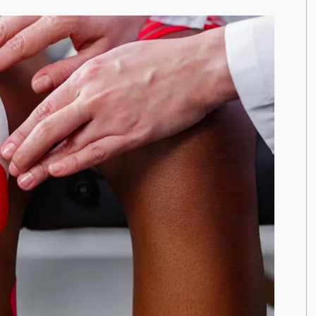
enant rendez-
DOULEUR CHRONIQUE
stitut
chez
KOSS
, votre
DOULEURS ET BLESSURES DE LA HANCHE ET DE
LA CUISSE
DOULEURS ET BLESSURES DU GENOU ET DE LA
JAMBE