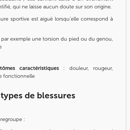
ifié, qui ne laisse aucun doute sur son origine.
re sportive est aiguë lorsqu’elle correspond à
, par exemple une torsion du pied ou du genou,
e
nay-Malabry
nay-Malabry
tômes caractéristiques
: douleur, rougeur,
 fonctionnelle
 types de blessures
 regroupe :