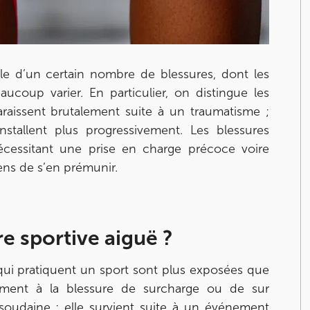
le d’un certain nombre de blessures, dont les
ucoup varier. En particulier, on distingue les
paraissent brutalement suite à un traumatisme ;
’installent plus progressivement. Les blessures
écessitant une prise en charge précoce voire
ens de s’en prémunir.
e sportive aiguë ?
 qui pratiquent un sport sont plus exposées que
ourt
rement à la blessure de surcharge ou de sur
st soudaine ; elle survient suite à un événement
ourt