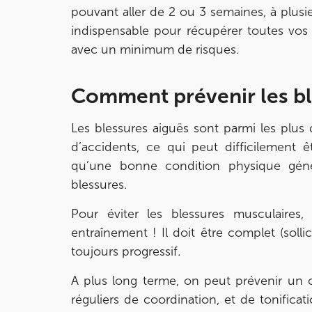
pouvant aller de 2 ou 3 semaines, à plusi
indispensable pour récupérer toutes vos 
IK SAINT-GERMAIN
avec un minimum de risques.
199 Bd Saint-Germain 75007 Paris
199 Bd Saint-Germain 75007 Paris
Comment prévenir les bl
01 43 25 10 20
Les blessures aiguës sont parmi les plus dif
Prenez RDV sur
Prenez RDV sur
d’accidents, ce qui peut difficilement 
qu’une bonne condition physique géné
blessures.
IK BOIS COLOMBES
Pour éviter les blessures musculaires, l
1 Rue Mertens 92600 Bois-Colombes
entraînement ! Il doit être complet (sollic
1 Rue Mertens 92600 Bois-Colombes
01 43 50 50 81
toujours progressif.
Prenez RDV sur
A plus long terme, on peut prévenir un 
Prenez RDV sur
réguliers de coordination, et de tonificat