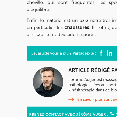
cheville, qui sont fréquentes, les spo
IK OLYMPE SANTE ANTONY
d’équilibre.
28 Rue Velpeau 92160 Antony
Enfin, le matériel est un paramètre très i
28 Rue Velpeau 92160 Antony
en particulier les
chaussures
. En effet, 
01 76 21 71 41
d’instabilité et d’accident sportif.
Prenez RDV sur
Prenez RDV sur
Partagez-le :
Cet article vous a plu ?
KOSS PARIS 8
ARTICLE RÉDIGÉ P
74 Bd Haussmann 75008 Paris
Jérôme Auger est masseur-
74 Bd Haussmann 75008 Paris
01 44 71 93 74
pathologies liées au sport.
kinésithérapie dans ce blo
Prenez RDV sur
En savoir plus sur J
Prenez RDV sur
PRENEZ CONTACT AVEC JÉRÔME AUGER :