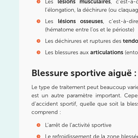
Les
lésions musculaires
, c’est-à
Prenez RDV sur
l’élongation, la déchirure (ou claquag
Prenez RDV sur
Les
lésions osseuses
, c’est-à-di
(hématome entre l’os et le périoste)
IK PARIS 8 – SAINT-LAZARE
Les déchirures et ruptures des
tend
20 Rue de la Pépinière 75008 Paris
Les blessures aux
articulations
(entor
20 Rue de la Pépinière 75008 Paris
01 55 06 05 07
Blessure sportive aiguë :
Prenez RDV sur
Prenez RDV sur
Le type de traitement peut beaucoup varier 
est un autre paramètre important. Cep
PARIS 9 – PETRELLE
d’accident sportif, quelle que soit la bl
6 Rue Petrelle 75009 Paris
comprend :
6 Rue Petrelle 75009 Paris
01 71 97 53 67
L’arrêt de l’activité sportive
Le refroidissement de la zone blessée