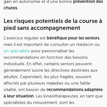
gain en autonomie et d’une bonne
prévention des
IK PARIS 8 – SAINT-LAZARE
chutes
.
20 Rue de la Pépinière 75008 Paris
Les risques potentiels de la course à
20 Rue de la Pépinière 75008 Paris
01 55 06 05 07
pied sans accompagnement
Prenez RDV sur
L’exercice régulier est
bénéfique pour les seniors
,
Prenez RDV sur
mais il est important de consulter un médecin ou
un spécialiste
pour personnaliser les
PARIS 9 – PETRELLE
recommandations en fonction des besoins
individuels. En effet, certains seniors peuvent
6 Rue Petrelle 75009 Paris
généralement suivre les directives destinées aux
6 Rue Petrelle 75009 Paris
01 71 97 53 67
adultes. Cependant, les plus fragiles, souvent
affectés par plusieurs maladies ou une faible
Prenez RDV sur
vitalité, ont besoin de
recommandations adaptées
Prenez RDV sur
à leur situation
. Les kinésithérapeutes, en tant que
spécialistes du mouvement, sont les
IK Paris 11