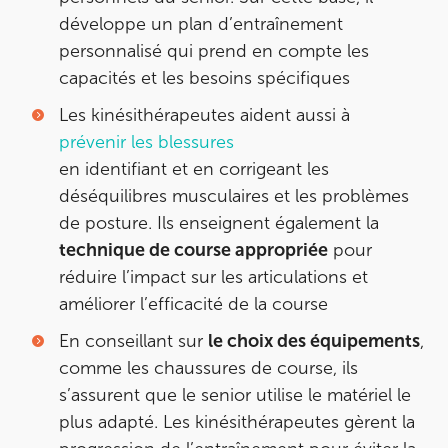
28 Rue Velpeau 92160 Antony
01 76 21 71 41
développe un plan d’entraînement
personnalisé qui prend en compte les
Prenez RDV sur
capacités et les besoins spécifiques
Prenez RDV sur
Les kinésithérapeutes aident aussi à
prévenir les blessures
KOSS PARIS 8
en identifiant et en corrigeant les
74 Bd Haussmann 75008 Paris
déséquilibres musculaires et les problèmes
74 Bd Haussmann 75008 Paris
de posture. Ils enseignent également la
01 44 71 93 74
technique de course appropriée
pour
réduire l’impact sur les articulations et
Prenez RDV sur
Prenez RDV sur
améliorer l’efficacité de la course
En conseillant sur
le choix des équipements
,
IK MORANGIS
comme les chaussures de course, ils
s’assurent que le senior utilise le matériel le
85 Av. de Balzac 91420 Morangis
plus adapté. Les kinésithérapeutes gèrent la
85 Av. de Balzac 91420 Morangis
01 64 48 35 84