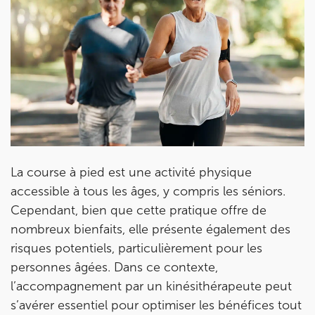
Prendre rendez-vous
avec les équipes
La course à pied est une activité physique
de Jérôme Auger
accessible à tous les âges, y compris les séniors.
Bénéficiez de l’
expertise de Jérôme Auger
en
Cependant, bien que cette pratique offre de
prenant rendez-vous avec
ses équipes
dans votre
nombreux bienfaits, elle présente également des
cabinet
IK – Institut Kinésithérapie
le plus proche
de chez vous ou chez
KOSS
, votre allié sport du
risques potentiels, particulièrement pour les
quotidien.
personnes âgées. Dans ce contexte,
l’accompagnement par un kinésithérapeute peut
s’avérer essentiel pour optimiser les bénéfices tout