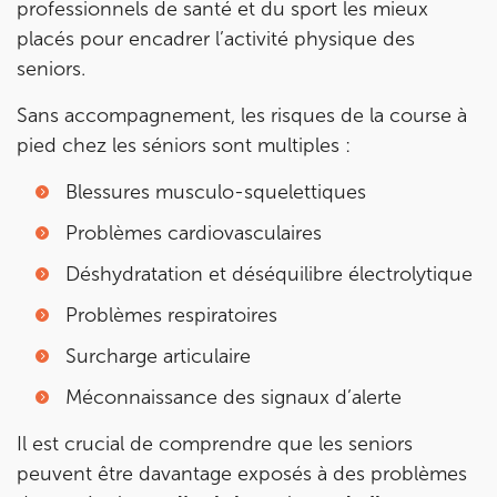
professionnels de santé et du sport les mieux
10 Rue Roubo 75011 Paris
placés pour encadrer l’activité physique des
10 Rue Roubo 75011 Paris
seniors.
01 83 96 48 65
Sans accompagnement, les risques de la course à
Prenez RDV sur
pied chez les séniors sont multiples :
Prenez RDV sur
Blessures musculo-squelettiques
IK VANVES
Problèmes cardiovasculaires
5 Rue Monge 92170 Vanves
Déshydratation et déséquilibre électrolytique
5 Rue Monge 92170 Vanves
01 46 44 33 92
Problèmes respiratoires
Surcharge articulaire
Prenez RDV sur
Prenez RDV sur
Méconnaissance des signaux d’alerte
Il est crucial de comprendre que les seniors
IK SAINT-GERMAIN
peuvent être davantage exposés à des problèmes