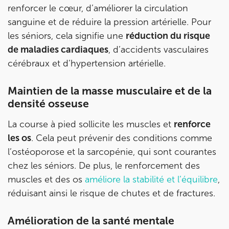
IK PARIS 6 – CASSETTE
renforcer le cœur, d’améliorer la circulation
sanguine et de réduire la pression artérielle. Pour
1 Rue Cassette 75006 Paris
les séniors, cela signifie une
réduction du risque
1 Rue Cassette 75006 Paris
01 42 84 06 95
de maladies cardiaques
, d’accidents vasculaires
cérébraux et d’hypertension artérielle.
Prenez RDV sur
Prenez RDV sur
Maintien de la masse musculaire et de la
densité osseuse
IK BOULOGNE
La course à pied sollicite les muscles et
renforce
3 Av. André Morizet 92100 Boulogne-
les os
. Cela peut prévenir des conditions comme
Billancourt
l’ostéoporose et la sarcopénie, qui sont courantes
3 Av. André Morizet 92100 Boulogne-Billancourt
chez les séniors. De plus, le renforcement des
01 48 25 34 79
muscles et des os
améliore la stabilité et l’équilibre
,
réduisant ainsi le risque de chutes et de fractures.
Prenez RDV sur
Prenez RDV sur
Amélioration de la santé mentale