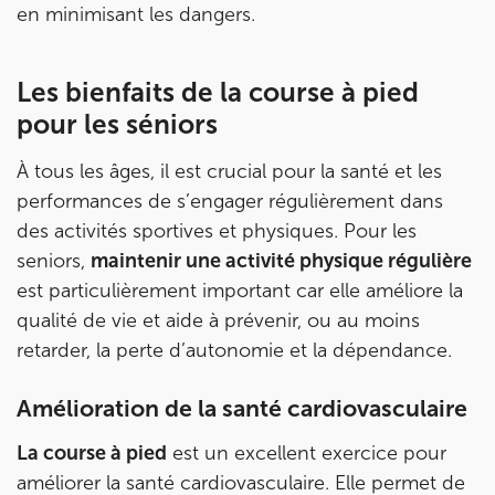
en minimisant les dangers.
IK PARIS 16 – TROCADÉRO
8 Av. de Camoens 75116 Paris
Les bienfaits de la course à pied
8 Av. de Camoens 75116 Paris
pour les séniors
01 42 15 22 46
À tous les âges, il est crucial pour la santé et les
Prenez RDV sur
performances de s’engager régulièrement dans
Prenez RDV sur
des activités sportives et physiques. Pour les
seniors,
maintenir une activité physique régulière
IK PARIS 15 – SÉGUR
est particulièrement important car elle améliore la
75015 Paris
qualité de vie et aide à prévenir, ou au moins
retarder, la perte d’autonomie et la dépendance.
75015 Paris
01 43 31 00 33
Amélioration de la santé cardiovasculaire
Prenez RDV sur
Prenez RDV sur
La course à pied
est un excellent exercice pour
améliorer la santé cardiovasculaire. Elle permet de