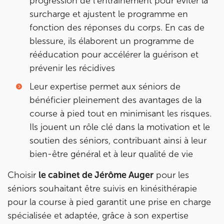
progression de l’entraînement pour éviter la
surcharge et ajustent le programme en
Prenez RDV sur
fonction des réponses du corps. En cas de
Prenez RDV sur
blessure, ils élaborent un programme de
rééducation pour accélérer la guérison et
IK MEUDON
prévenir les récidives
8 Rue de Paris 92190 Meudon
Leur expertise permet aux séniors de
8 Rue de Paris 92190 Meudon
01 40 95 01 09
bénéficier pleinement des avantages de la
course à pied tout en minimisant les risques.
Prenez RDV sur
Ils jouent un rôle clé dans la motivation et le
Prenez RDV sur
soutien des séniors, contribuant ainsi à leur
bien-être général et à leur qualité de vie
Choisir
le cabinet de Jérôme Auger
pour les
séniors souhaitant être suivis en kinésithérapie
pour la course à pied garantit une prise en charge
spécialisée et adaptée, grâce à son expertise