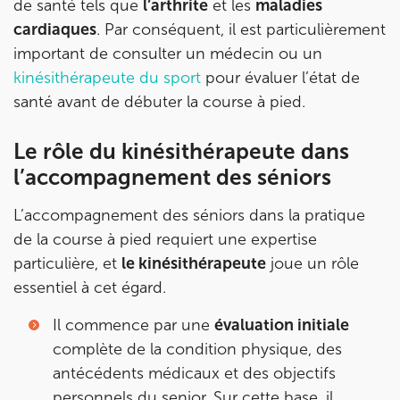
de santé tels que
l’arthrite
et les
maladies
199 Bd Saint-Germain 75007 Paris
cardiaques
. Par conséquent, il est particulièrement
199 Bd Saint-Germain 75007 Paris
01 43 25 10 20
important de consulter un médecin ou un
kinésithérapeute du sport
pour évaluer l’état de
Prenez RDV sur
Prenez RDV sur
santé avant de débuter la course à pied.
Le rôle du kinésithérapeute dans
IK BOIS COLOMBES
l’accompagnement des séniors
1 Rue Mertens 92600 Bois-Colombes
L’accompagnement des séniors dans la pratique
1 Rue Mertens 92600 Bois-Colombes
01 43 50 50 81
de la course à pied requiert une expertise
particulière, et
le kinésithérapeute
joue un rôle
Prenez RDV sur
essentiel à cet égard.
Prenez RDV sur
Il commence par une
évaluation initiale
IK OLYMPE SANTE ANTONY
complète de la condition physique, des
antécédents médicaux et des objectifs
28 Rue Velpeau 92160 Antony
personnels du senior. Sur cette base, il