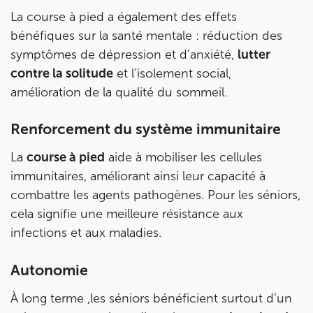
IK CHÂTENAY-MALABRY
La course à pied a également des effets
bénéfiques sur la santé mentale : réduction des
380 Av. de la Division Leclerc 92290
symptômes de dépression et d’anxiété,
lutter
Châtenay-Malabry
contre la solitude
et l’isolement social,
380 Av. de la Division Leclerc 92290 Châtenay-Ma
01 43 50 05 24
amélioration de la qualité du sommeil.
Prenez RDV sur
Renforcement du système immunitaire
Prenez RDV sur
La
course à pied
aide à mobiliser les cellules
immunitaires, améliorant ainsi leur capacité à
IK PARIS 17 – VILLIERS
combattre les agents pathogènes. Pour les séniors,
68 Av. de Villiers 75017 Paris
cela signifie une meilleure résistance aux
68 Av. de Villiers 75017 Paris
01 44 90 90 40
infections et aux maladies.
Prenez RDV sur
Autonomie
Prenez RDV sur
À long terme ,les séniors bénéficient surtout d’un