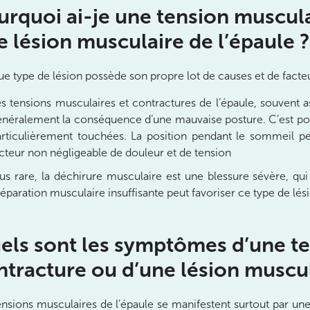
urquoi ai-je une tension muscula
e lésion musculaire de l’épaule ?
e type de lésion possède son propre lot de causes et de facteu
s tensions musculaires et contractures de l’épaule, souvent a
néralement la conséquence d’une mauvaise posture. C’est pour
nay-Malabry
articulièrement touchées. La position pendant le sommeil peu
nay-Malabry
cteur non négligeable de douleur et de tension
us rare, la déchirure musculaire est une blessure sévère, qui
éparation musculaire insuffisante peut favoriser ce type de lés
els sont les symptômes d’une te
ntracture ou d’une lésion muscul
ensions musculaires de l’épaule se manifestent surtout par une