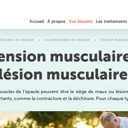
Accueil
À propos
Vos besoins
Les traitements
JÉRÔME AUGER
DOULEURS DU COU / TORTICOLIS
RÉÉDUCATION
Douleurs de l’épaule
Les pathologies de l’épaule
Tension musculai
I
I
ension musculaire
TARIFS ET REMBOURSEMENT
MAL DE DOS, HERNIE DISCALE ET SCIATIQUE
PRÉPARATION SPORTIVE
 lésion musculaire
DOULEURS AU THORAX ET AUX CÔTES
LA PHYSIOTHÉRAPIE
MASSAGES
TENDINITES / TENDINOPATHIES
THÉRAPEUTIQUES ET
EXERCICES
uscles de l’épaule peuvent être le siège de maux ou lésio
tants, comme la contracture et la déchirure. Pour chaque typ
TROUBLES DE L’ÉQUILIBRE ET DE LA MARCHE
OSTÉOPATHIE
es
MIGRAINES ET MAUX DE TÊTE