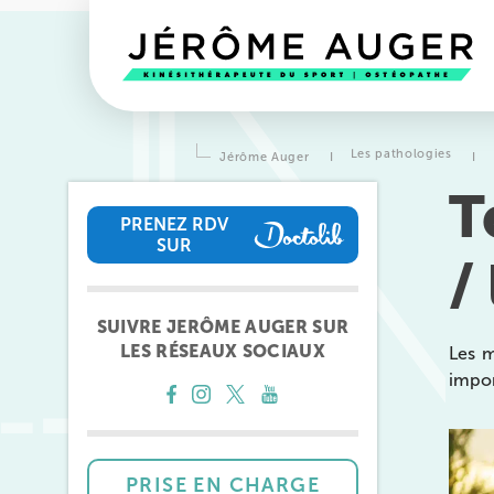
Les pathologies
Jérôme Auger
I
I
T
PRENEZ RDV
SUR
/
PRENEZ RDV SUR
SUIVRE JERÔME AUGER SUR
LES RÉSEAUX SOCIAUX
Les m
impor
Prendre rendez-vous
avec l
équipes
de Jérôme Auger
PRISE EN CHARGE