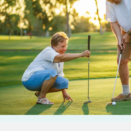
enant rendez-
DOULEUR CHRONIQUE
stitut
chez
KOSS
, votre
DOULEURS ET BLESSURES DE LA HANCHE ET DE
LA CUISSE
DOULEURS ET BLESSURES DU GENOU ET DE LA
JAMBE