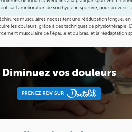
roblèmes de fond (souvent liés à la pratique sportive). En effe
tient sur l’amélioration de son hygiène sportive, pour prévenir l
échirures musculaires nécessitent une rééducation longue, en p
duire les douleurs, grâce à des techniques de physiothérapie. 
rcement musculaire de l’épaule et du bras, et la réadaptation sp
Diminuez vos douleurs
PRENEZ RDV SUR
PRENEZ RDV SUR