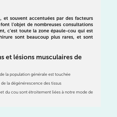
s, et souvent accentuées par des facteurs
font l’objet de nombreuses consultations
nt, c’est toute la zone épaule-cou qui est
Réhabilitation
limentation
irure sont beaucoup plus rares, et sont
E-book pour vous guider dans
 du livre :
le processus de réhabilitation
des sportifs :
de la cheville, du pied et des
utrition pour
ns et lésions musculaires de
orteils en utilisant un langage
 objectifs de
simple et compréhensible
e, tout en
otre santé.
% de la population générale est touchée
n de la dégénérescence des tissus
Télécharger
rger
e et du cou sont étroitement liées à notre mode de