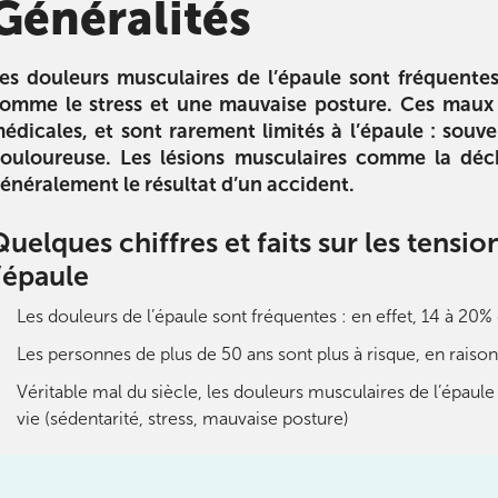
Généralités
es douleurs musculaires de l’épaule sont fréquente
omme le stress et une mauvaise posture. Ces maux 
édicales, et sont rarement limités à l’épaule : souve
é arthrose
L’alimentation des sportifs
Sport et a
ouloureuse. Les lésions musculaires comme la déch
tre l’arthrose
énéralement le résultat d’un accident.
La diététique pour le sport : du
2ème partie
 conseils pour
coureur à pied au pratiquant de
l’alimentation 
er l’arthrose.
cross-fit, utile pour tous !
conseils en n
Quelques chiffres et faits sur les tensio
eux qui en ont
atteindre vos
l’épaule
n.
performanc
préservant v
Télécharger
Les douleurs de l’épaule sont fréquentes : en effet, 14 à 20
Les personnes de plus de 50 ans sont plus à risque, en raiso
ger
Télécha
Véritable mal du siècle, les douleurs musculaires de l’épaul
vie (sédentarité, stress, mauvaise posture)
ourt
ourt