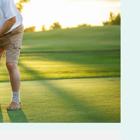
LES MALADIES EN RHUMATOLOGIE
DÉBUTER OU REPRENDRE LE
SPORT
POURQUOI CHOISIR UN KINÉ
DU SPORT POUR PRÉPARER LES
JO ?
BOOSTER LES PERFORMANCES
SPORTIVES