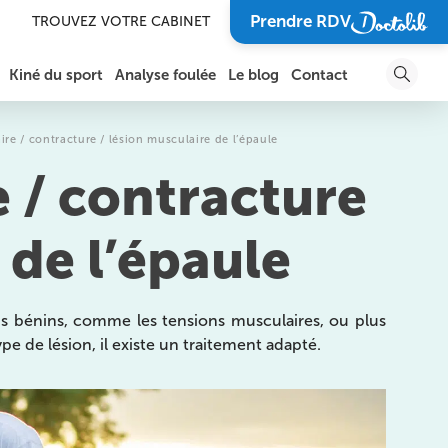
Prendre RDV
TROUVEZ VOTRE CABINET
Kiné du sport
Analyse foulée
Le blog
Contact
DOULEURS ET BLESSURES DE LA CHEVILLE ET DU
SOIGNER UN TRAUMATISME
PIED
re / contracture / lésion musculaire de l’épaule
 / contracture
SOIGNER UNE BLESSURE
DOULEURS DE L’ÉPAULE
SPORTIVE
DOULEURS DU BRAS, DU COUDE ET DE L’AVANT-
 de l’épaule
BRAS
VOUS GUÉRIR POUR
RETOURNER SUR VOTRE
TERRAIN DE SPORT FAVORI
DOULEURS DU POIGNET, DE LA MAIN ET DES
DOIGTS
ns bénins, comme les tensions musculaires, ou plus
SOIGNER L’ARTHROSE
e de lésion, il existe un traitement adapté.
ARTHROSE
RÉCUPÉRER APRÈS UNE
COMPÉTITION
LES BLESSURES SPORTIVES
PRÉVENIR UNE BLESSURE