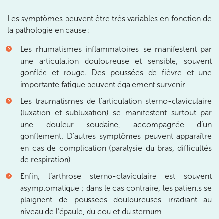
Châtenay-Malabry
Les symptômes peuvent être très variables en fonction de
380 Av. de la Division Leclerc 92290 Châtenay-Ma
01 43 50 05 24
la pathologie en cause :
Prenez RDV sur
Les rhumatismes inflammatoires se manifestent par
Prenez RDV sur
une articulation douloureuse et sensible, souvent
gonflée et rouge. Des poussées de fièvre et une
importante fatigue peuvent également survenir
IK PARIS 17 – VILLIERS
Les traumatismes de l’articulation sterno-claviculaire
68 Av. de Villiers 75017 Paris
(luxation et subluxation) se manifestent surtout par
68 Av. de Villiers 75017 Paris
une douleur soudaine, accompagnée d’un
01 44 90 90 40
gonflement. D’autres symptômes peuvent apparaître
en cas de complication (paralysie du bras, difficultés
Prenez RDV sur
de respiration)
Prenez RDV sur
Enfin, l’arthrose sterno-claviculaire est souvent
asymptomatique ; dans le cas contraire, les patients se
IK PARIS 8 – SAINT-LAZARE
plaignent de poussées douloureuses irradiant au
niveau de l’épaule, du cou et du sternum
20 Rue de la Pépinière 75008 Paris