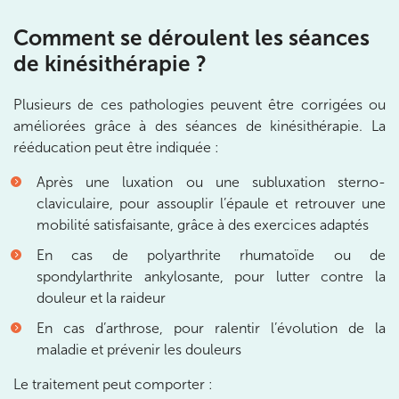
20 Rue de la Pépinière 75008 Paris
01 55 06 05 07
Comment se déroulent les séances
de kinésithérapie ?
Prenez RDV sur
Prenez RDV sur
Plusieurs de ces pathologies peuvent être corrigées ou
améliorées grâce à des séances de kinésithérapie. La
PARIS 9 – PETRELLE
rééducation peut être indiquée :
6 Rue Petrelle 75009 Paris
Après une luxation ou une subluxation sterno-
6 Rue Petrelle 75009 Paris
claviculaire, pour assouplir l’épaule et retrouver une
01 71 97 53 67
mobilité satisfaisante, grâce à des exercices adaptés
Prenez RDV sur
En cas de polyarthrite rhumatoïde ou de
Prenez RDV sur
spondylarthrite ankylosante, pour lutter contre la
douleur et la raideur
IK Paris 11
En cas d’arthrose, pour ralentir l’évolution de la
maladie et prévenir les douleurs
10 Rue Roubo 75011 Paris
Le traitement peut comporter :
10 Rue Roubo 75011 Paris
01 83 96 48 65