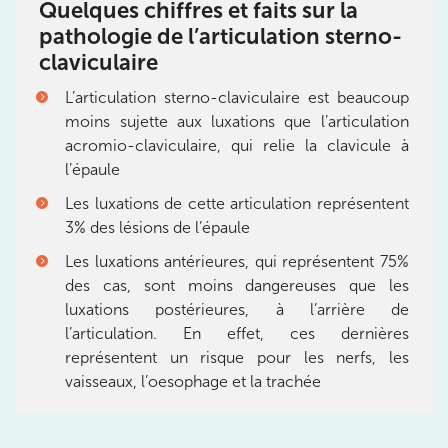
8 Av. de Camoens 75116 Paris
Quelques chiffres et faits sur la
pathologie de l’articulation sterno-
8 Av. de Camoens 75116 Paris
01 42 15 22 46
claviculaire
Prenez RDV sur
L’articulation sterno-claviculaire est beaucoup
Prenez RDV sur
moins sujette aux luxations que l’articulation
acromio-claviculaire, qui relie la clavicule à
l’épaule
IK PARIS 15 – SÉGUR
Les luxations de cette articulation représentent
75015 Paris
3% des lésions de l’épaule
75015 Paris
01 43 31 00 33
Les luxations antérieures, qui représentent 75%
des cas, sont moins dangereuses que les
Prenez RDV sur
luxations postérieures, à l’arrière de
Prenez RDV sur
l’articulation. En effet, ces dernières
représentent un risque pour les nerfs, les
vaisseaux, l’oesophage et la trachée
IK PARIS 6 – CASSETTE
1 Rue Cassette 75006 Paris