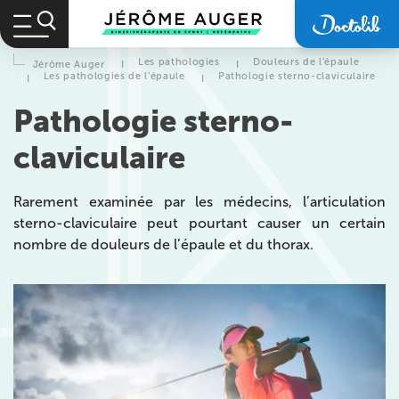
Les pathologies
Douleurs de l’épaule
Jérôme Auger
I
I
Les pathologies de l’épaule
Pathologie sterno-claviculaire
I
I
Pathologie sterno-
claviculaire
Rarement examinée par les médecins, l’articulation
sterno-claviculaire peut pourtant causer un certain
nombre de douleurs de l’épaule et du thorax.