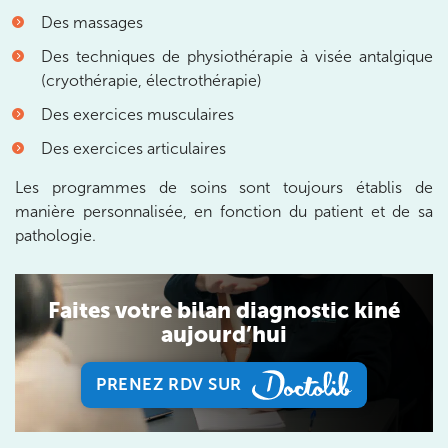
Des massages
Prenez RDV sur
Des techniques de physiothérapie à visée antalgique
Prenez RDV sur
(cryothérapie, électrothérapie)
Des exercices musculaires
IK VANVES
Des exercices articulaires
5 Rue Monge 92170 Vanves
Les programmes de soins sont toujours établis de
5 Rue Monge 92170 Vanves
01 46 44 33 92
manière personnalisée, en fonction du patient et de sa
pathologie.
Prenez RDV sur
Prenez RDV sur
Faites votre bilan diagnostic kiné
aujourd’hui
IK SAINT-GERMAIN
199 Bd Saint-Germain 75007 Paris
PRENEZ RDV SUR
199 Bd Saint-Germain 75007 Paris
PRENEZ RDV SUR
01 43 25 10 20