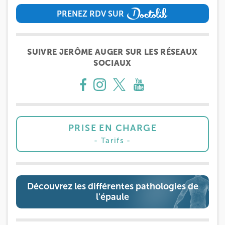
PRENEZ RDV SUR
PRENEZ RDV SUR
IK MEUDON
8 Rue de Paris 92190 Meudon
SUIVRE JERÔME AUGER SUR LES RÉSEAUX
8 Rue de Paris 92190 Meudon
SOCIAUX
01 40 95 01 09
Prenez RDV sur
Prenez RDV sur
PRISE EN CHARGE
Tarifs
Découvrez les différentes pathologies de
l'épaule