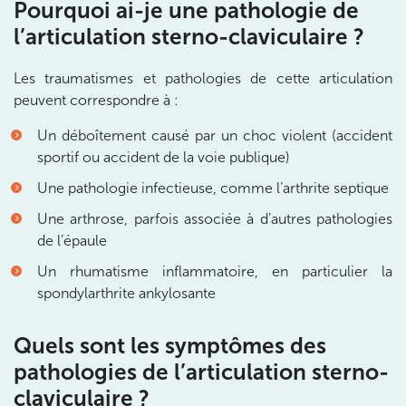
Pourquoi ai-je une pathologie de
1 Rue Cassette 75006 Paris
01 42 84 06 95
l’articulation sterno-claviculaire ?
Prenez RDV sur
Prenez RDV sur
Les traumatismes et pathologies de cette articulation
peuvent correspondre à :
Un déboîtement causé par un choc violent (accident
IK BOULOGNE
sportif ou accident de la voie publique)
3 Av. André Morizet 92100 Boulogne-
Une pathologie infectieuse, comme l’arthrite septique
Billancourt
Une arthrose, parfois associée à d’autres pathologies
3 Av. André Morizet 92100 Boulogne-Billancourt
01 48 25 34 79
de l’épaule
Un rhumatisme inflammatoire, en particulier la
Prenez RDV sur
spondylarthrite ankylosante
Prenez RDV sur
Quels sont les symptômes des
IK CHÂTENAY-MALABRY
pathologies de l’articulation sterno-
380 Av. de la Division Leclerc 92290
claviculaire ?