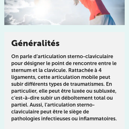
Prendre rendez-vous
Généralités
avec les équipes
de Jérôme Auger
On parle d’articulation sterno-claviculaire
Bénéficiez de l’
expertise de Jérôme Auger
en
pour désigner le point de rencontre entre le
prenant rendez-vous avec
ses équipes
dans votre
sternum et la clavicule. Rattachée à 4
cabinet
IK – Institut Kinésithérapie
le plus proche
ligaments, cette articulation mobile peut
de chez vous ou chez
KOSS
, votre allié sport du
subir différents types de traumatismes. En
quotidien.
particulier, elle peut être luxée ou subluxée,
c’est-à-dire subir un déboîtement total ou
partiel. Aussi, l’articulation sterno-
claviculaire peut être le siège de
pathologies infectieuses ou inflammatoires.
IK PARIS 16 – TROCADÉRO