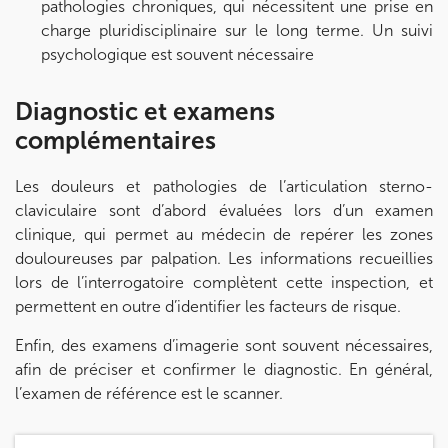
pathologies chroniques, qui nécessitent une prise en
Prenez RDV sur
charge pluridisciplinaire sur le long terme. Un suivi
psychologique est souvent nécessaire
KOSS PARIS 8
Diagnostic et examens
74 Bd Haussmann 75008 Paris
complémentaires
74 Bd Haussmann 75008 Paris
01 44 71 93 74
Les douleurs et pathologies de l’articulation sterno-
Prenez RDV sur
claviculaire sont d’abord évaluées lors d’un examen
Prenez RDV sur
clinique, qui permet au médecin de repérer les zones
douloureuses par palpation. Les informations recueillies
lors de l’interrogatoire complètent cette inspection, et
IK MORANGIS
permettent en outre d’identifier les facteurs de risque.
85 Av. de Balzac 91420 Morangis
Enfin, des examens d’imagerie sont souvent nécessaires,
85 Av. de Balzac 91420 Morangis
01 64 48 35 84
afin de préciser et confirmer le diagnostic. En général,
l’examen de référence est le scanner.
Prenez RDV sur
Prenez RDV sur