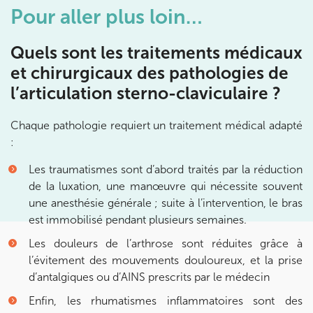
Pour aller plus loin…
Prenez RDV sur
Prenez RDV sur
Quels sont les traitements médicaux
et chirurgicaux des pathologies de
IK BOIS COLOMBES
l’articulation sterno-claviculaire ?
1 Rue Mertens 92600 Bois-Colombes
1 Rue Mertens 92600 Bois-Colombes
01 43 50 50 81
Chaque pathologie requiert un traitement médical adapté
:
Prenez RDV sur
Les traumatismes sont d’abord traités par la réduction
Prenez RDV sur
de la luxation, une manœuvre qui nécessite souvent
une anesthésie générale ; suite à l’intervention, le bras
est immobilisé pendant plusieurs semaines.
IK OLYMPE SANTE ANTONY
Les douleurs de l’arthrose sont réduites grâce à
28 Rue Velpeau 92160 Antony
l’évitement des mouvements douloureux, et la prise
28 Rue Velpeau 92160 Antony
01 76 21 71 41
d’antalgiques ou d’AINS prescrits par le médecin
Enfin, les rhumatismes inflammatoires sont des
Prenez RDV sur