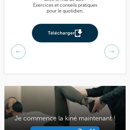
Exercices et conseils pratiques
prévenir et sou
pour le quotidien.
Utile pour tou
be
Télécharger
Téléch
Je commence la kiné maintenant !