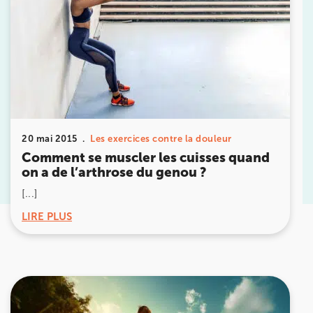
PARIS 9 – PETRELLE
6 Rue Petrelle 75009 Paris
6 Rue Petrelle 75009 Paris
01 71 97 53 67
Prenez RDV sur
Prenez RDV sur
20 mai 2015
Les exercices contre la douleur
Comment se muscler les cuisses quand
IK Paris 11
on a de l’arthrose du genou ?
10 Rue Roubo 75011 Paris
[...]
10 Rue Roubo 75011 Paris
01 83 96 48 65
LIRE PLUS
Prenez RDV sur
Prenez RDV sur
IK VANVES