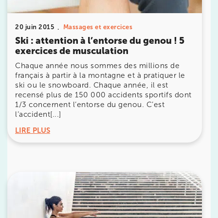
IK PARIS 17 – VILLIERS
20 juin 2015
Massages et exercices
Ski : attention à l’entorse du genou ! 5
68 Av. de Villiers 75017 Paris
exercices de musculation
68 Av. de Villiers 75017 Paris
01 44 90 90 40
Chaque année nous sommes des millions de
français à partir à la montagne et à pratiquer le
ski ou le snowboard. Chaque année, il est
Prenez RDV sur
recensé plus de 150 000 accidents sportifs dont
Prenez RDV sur
1/3 concernent l’entorse du genou. C’est
l’accident[...]
IK PARIS 8 – SAINT-LAZARE
LIRE PLUS
20 Rue de la Pépinière 75008 Paris
20 Rue de la Pépinière 75008 Paris
01 55 06 05 07
Prenez RDV sur
Prenez RDV sur