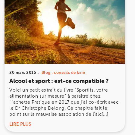
5 Rue Monge 92170 Vanves
5 Rue Monge 92170 Vanves
01 46 44 33 92
Prenez RDV sur
Prenez RDV sur
IK SAINT-GERMAIN
20 mars 2015
Blog : conseils de kiné
199 Bd Saint-Germain 75007 Paris
Alcool et sport : est-ce compatible ?
199 Bd Saint-Germain 75007 Paris
01 43 25 10 20
Voici un petit extrait du livre “Sportifs, votre
alimentation sur mesure” à paraître chez
Prenez RDV sur
Hachette Pratique en 2017 que j’ai co-écrit avec
Prenez RDV sur
le Dr Christophe Delong. Ce chapitre fait le
point sur la mauvaise association de l’alc[...]
LIRE PLUS
IK BOIS COLOMBES