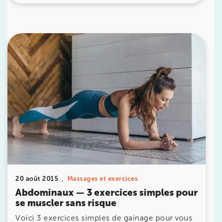
IK PARIS 15 – SÉGUR
75015 Paris
75015 Paris
01 43 31 00 33
Prenez RDV sur
Prenez RDV sur
IK PARIS 6 – CASSETTE
1 Rue Cassette 75006 Paris
1 Rue Cassette 75006 Paris
01 42 84 06 95
20 août 2015
Massages et exercices
Prenez RDV sur
Abdominaux — 3 exercices simples pour
Prenez RDV sur
se muscler sans risque
Voici 3 exercices simples de gainage pour vous