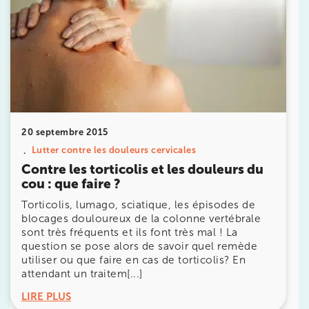
avec les équipes
de Jérôme Auger
Bénéficiez de l’
expertise de Jérôme Auger
en
prenant rendez-vous avec
ses équipes
dans votre
cabinet
IK – Institut Kinésithérapie
le plus proche
de chez vous ou chez
KOSS
, votre allié sport du
quotidien.
20 septembre 2015
Lutter contre les douleurs cervicales
Contre les torticolis et les douleurs du
cou : que faire ?
IK PARIS 16 – TROCADÉRO
Torticolis, lumago, sciatique, les épisodes de
blocages douloureux de la colonne vertébrale
8 Av. de Camoens 75116 Paris
sont très fréquents et ils font très mal ! La
8 Av. de Camoens 75116 Paris
01 42 15 22 46
question se pose alors de savoir quel remède
utiliser ou que faire en cas de torticolis? En
attendant un traitem[...]
Prenez RDV sur
Prenez RDV sur
LIRE PLUS