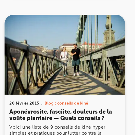
1 Rue Mertens 92600 Bois-Colombes
1 Rue Mertens 92600 Bois-Colombes
01 43 50 50 81
Prenez RDV sur
Prenez RDV sur
IK OLYMPE SANTE ANTONY
28 Rue Velpeau 92160 Antony
28 Rue Velpeau 92160 Antony
01 76 21 71 41
Prenez RDV sur
Prenez RDV sur
20 février 2015
Blog : conseils de kiné
Aponévrosite, fasciite, douleurs de la
voûte plantaire — Quels conseils ?
KOSS PARIS 8
Voici une liste de 9 conseils de kiné hyper
74 Bd Haussmann 75008 Paris
simples et pratiques pour lutter contre la