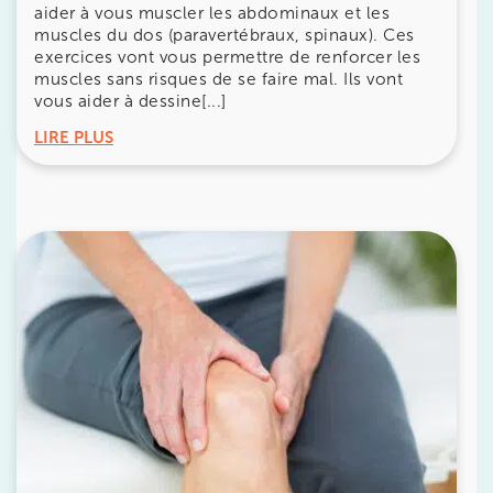
aider à vous muscler les abdominaux et les
IK BOULOGNE
muscles du dos (paravertébraux, spinaux). Ces
exercices vont vous permettre de renforcer les
3 Av. André Morizet 92100 Boulogne-
muscles sans risques de se faire mal. Ils vont
Billancourt
vous aider à dessine[...]
3 Av. André Morizet 92100 Boulogne-Billancourt
01 48 25 34 79
LIRE PLUS
Prenez RDV sur
Prenez RDV sur
IK CHÂTENAY-MALABRY
380 Av. de la Division Leclerc 92290
Châtenay-Malabry
380 Av. de la Division Leclerc 92290 Châtenay-Ma
01 43 50 05 24
Prenez RDV sur
Prenez RDV sur