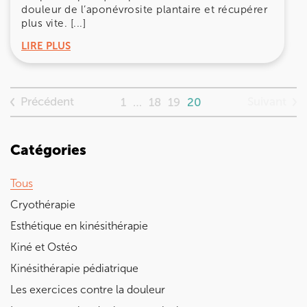
douleur de l’aponévrosite plantaire et récupérer
74 Bd Haussmann 75008 Paris
01 44 71 93 74
plus vite. [...]
LIRE PLUS
Prenez RDV sur
Prenez RDV sur
Précédent
Suivant
1
…
18
19
20
IK MORANGIS
85 Av. de Balzac 91420 Morangis
Catégories
85 Av. de Balzac 91420 Morangis
01 64 48 35 84
Tous
Prenez RDV sur
Cryothérapie
Prenez RDV sur
Esthétique en kinésithérapie
Kiné et Ostéo
IK MEUDON
Kinésithérapie pédiatrique
8 Rue de Paris 92190 Meudon
Les exercices contre la douleur
8 Rue de Paris 92190 Meudon
01 40 95 01 09