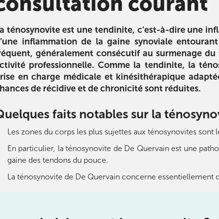
consultation courant
a ténosynovite est une tendinite, c’est-à-dire une 
’une inflammation de la gaine synoviale entourant
réquent, généralement consécutif au surmenage du 
ctivité professionnelle. Comme la tendinite, la tén
é arthrose
L’alimentation des sportifs
Sport et a
rise en charge médicale et kinésithérapique adaptée. 
tre l’arthrose
La diététique pour le sport : du
2ème partie
hances de récidive et de chronicité sont réduites.
 conseils pour
coureur à pied au pratiquant de
l’alimentation 
er l’arthrose.
cross-fit, utile pour tous !
conseils en n
eux qui en ont
atteindre vos
Quelques faits notables sur la ténosyno
n.
performanc
préservant v
Les zones du corps les plus sujettes aux ténosynovites sont le
Télécharger
En particulier, la ténosynovite de De Quervain est une pathol
ger
gaine des tendons du pouce.
Télécha
La ténosynovite de De Quervain concerne essentiellement 
ourt
ourt