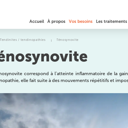
Accueil
À propos
Vos besoins
Les traitements
JÉRÔME AUGER
DOULEURS DU COU / TORTICOLIS
RÉÉDUCATION
Tendinites / tendinopathies
Ténosynovite
I
énosynovite
TARIFS ET REMBOURSEMENT
MAL DE DOS, HERNIE DISCALE ET SCIATIQUE
PRÉPARATION SPORTIVE
DOULEURS AU THORAX ET AUX CÔTES
LA PHYSIOTHÉRAPIE
nosynovite correspond à l’atteinte inflammatoire de la ga
nopathie, elle fait suite à des mouvements répétitifs et imp
MASSAGES
TENDINITES / TENDINOPATHIES
THÉRAPEUTIQUES ET
EXERCICES
TROUBLES DE L’ÉQUILIBRE ET DE LA MARCHE
OSTÉOPATHIE
es
MIGRAINES ET MAUX DE TÊTE