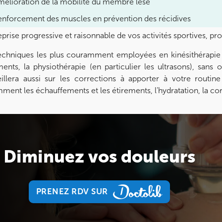
mélioration de la mobilité du membre lésé
enforcement des muscles en prévention des récidives
prise progressive et raisonnable de vos activités sportives, prof
echniques les plus couramment employées en kinésithérapie p
ments, la physiothérapie (en particulier les ultrasons), san
illera aussi sur les corrections à apporter à votre routin
ment les échauffements et les étirements, l’hydratation, la cor
Diminuez vos douleurs
PRENEZ RDV SUR
PRENEZ RDV SUR