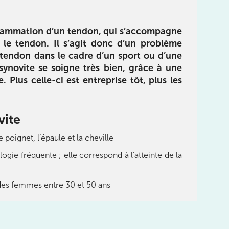
inflammation d’un tendon, qui s’accompagne
 le tendon. Il s’agit donc d’un problème
tendon dans le cadre d’un sport ou d’une
osynovite se soigne très bien, grâce à une
Réhabilitation
limentation
Plus celle-ci est entreprise tôt, plus les
E-book pour vous guider dans
 du livre :
le processus de réhabilitation
des sportifs :
de la cheville, du pied et des
utrition pour
orteils en utilisant un langage
 objectifs de
vite
simple et compréhensible
e, tout en
otre santé.
 poignet, l’épaule et la cheville
ogie fréquente ; elle correspond à l’atteinte de la
Télécharger
rger
des femmes entre 30 et 50 ans