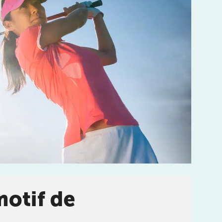
LES MALADIES EN RHUMATOLOGIE
DÉBUTER OU REPRENDRE LE
SPORT
POURQUOI CHOISIR UN KINÉ
DU SPORT POUR PRÉPARER LES
JO ?
BOOSTER LES PERFORMANCES
SPORTIVES
motif de