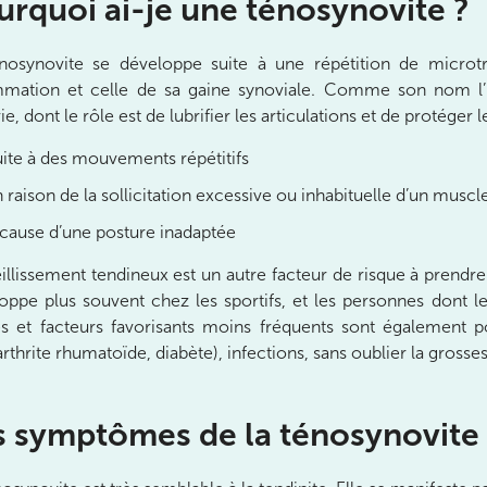
urquoi ai-je une ténosynovite ?
nosynovite se développe suite à une répétition de microt
mmation et celle de sa gaine synoviale. Comme son nom l’in
ie, dont le rôle est de lubrifier les articulations et de protége
ite à des mouvements répétitifs
nay-Malabry
 raison de la sollicitation excessive ou inhabituelle d’un muscl
nay-Malabry
cause d’une posture inadaptée
eillissement tendineux est un autre facteur de risque à prend
oppe plus souvent chez les sportifs, et les personnes dont 
s et facteurs favorisants moins fréquents sont également p
arthrite rhumatoïde, diabète), infections, sans oublier la grosse
s symptômes de la ténosynovite