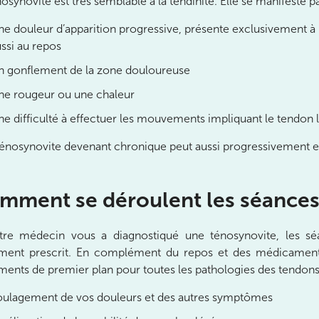
nosynovite est très semblable à la tendinite. Elle se manifeste pa
e douleur d’apparition progressive, présente exclusivement à 
ssi au repos
n gonflement de la zone douloureuse
ne rougeur ou une chaleur
e difficulté à effectuer les mouvements impliquant le tendon 
énosynovite devenant chronique peut aussi progressivement ent
mment se déroulent les séances 
tre médecin vous a diagnostiqué une ténosynovite, les s
ement prescrit. En complément du repos et des médicaments c
ements de premier plan pour toutes les pathologies des tendons. 
oulagement de vos douleurs et des autres symptômes