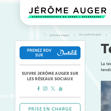
Les pathologies
Jérôme Auger
I
I
T
PRENEZ RDV
SUR
PRENEZ RDV SUR
La té
tendi
SUIVRE JERÔME AUGER SUR
LES RÉSEAUX SOCIAUX
Prendre rendez-vous
avec l
équipes
de Jérôme Auger
PRISE EN CHARGE