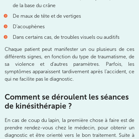
IK PARIS 8 – SAINT-LAZARE
de la base du crâne
20 Rue de la Pépinière 75008 Paris
De maux de tête et de vertiges
20 Rue de la Pépinière 75008 Paris
01 55 06 05 07
D’acouphènes
Dans certains cas, de troubles visuels ou auditifs
Prenez RDV sur
Prenez RDV sur
Chaque patient peut manifester un ou plusieurs de ces
différents signes, en fonction du type de traumatisme, de
sa violence et d’autres paramètres. Parfois, les
PARIS 9 – PETRELLE
symptômes apparaissent tardivement après l’accident, ce
qui ne facilite pas le diagnostic.
6 Rue Petrelle 75009 Paris
6 Rue Petrelle 75009 Paris
01 71 97 53 67
Comment se déroulent les séances
de kinésithérapie ?
Prenez RDV sur
Prenez RDV sur
En cas de coup du lapin, la première chose à faire est de
prendre rendez-vous chez le médecin, pour obtenir un
IK Paris 11
diagnostic et être orienté vers le bon traitement. Suite à