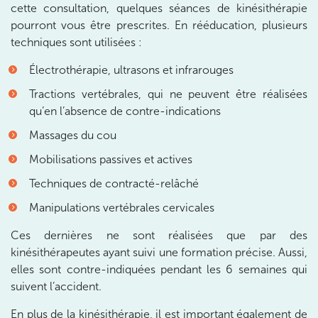
cette consultation, quelques séances de kinésithérapie
10 Rue Roubo 75011 Paris
pourront vous être prescrites. En rééducation, plusieurs
10 Rue Roubo 75011 Paris
01 83 96 48 65
techniques sont utilisées :
Électrothérapie, ultrasons et infrarouges
Prenez RDV sur
Prenez RDV sur
Tractions vertébrales, qui ne peuvent être réalisées
qu’en l’absence de contre-indications
Massages du cou
IK VANVES
Mobilisations passives et actives
5 Rue Monge 92170 Vanves
Techniques de contracté-relâché
5 Rue Monge 92170 Vanves
01 46 44 33 92
Manipulations vertébrales cervicales
Prenez RDV sur
Ces dernières ne sont réalisées que par des
Prenez RDV sur
kinésithérapeutes ayant suivi une formation précise. Aussi,
elles sont contre-indiquées pendant les 6 semaines qui
IK SAINT-GERMAIN
suivent l’accident.
En plus de la kinésithérapie, il est important également de
199 Bd Saint-Germain 75007 Paris