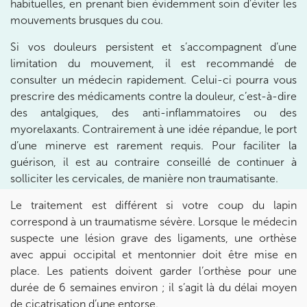
01 76 21 71 41
habituelles, en prenant bien évidemment soin d’éviter les
mouvements brusques du cou.
Prenez RDV sur
Si vos douleurs persistent et s’accompagnent d’une
Prenez RDV sur
limitation du mouvement, il est recommandé de
consulter un médecin rapidement. Celui-ci pourra vous
KOSS PARIS 8
prescrire des médicaments contre la douleur, c’est-à-dire
des antalgiques, des anti-inflammatoires ou des
74 Bd Haussmann 75008 Paris
myorelaxants. Contrairement à une idée répandue, le port
74 Bd Haussmann 75008 Paris
d’une minerve est rarement requis. Pour faciliter la
01 44 71 93 74
guérison, il est au contraire conseillé de continuer à
solliciter les cervicales, de manière non traumatisante.
Prenez RDV sur
Prenez RDV sur
Le traitement est différent si votre coup du lapin
correspond à un traumatisme sévère. Lorsque le médecin
suspecte une lésion grave des ligaments, une orthèse
IK MORANGIS
avec appui occipital et mentonnier doit être mise en
85 Av. de Balzac 91420 Morangis
place. Les patients doivent garder l’orthèse pour une
durée de 6 semaines environ ; il s’agit là du délai moyen
85 Av. de Balzac 91420 Morangis
01 64 48 35 84
de cicatrisation d’une entorse.