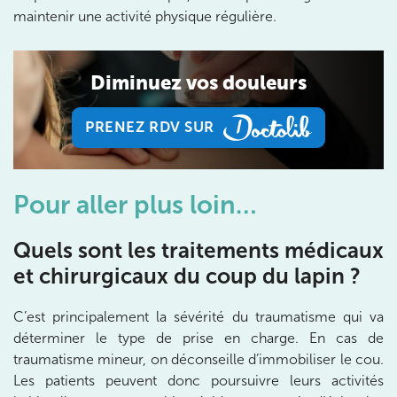
maintenir une activité physique régulière.
199 Bd Saint-Germain 75007 Paris
01 43 25 10 20
Prenez RDV sur
Diminuez vos douleurs
Prenez RDV sur
PRENEZ RDV SUR
IK BOIS COLOMBES
PRENEZ RDV SUR
1 Rue Mertens 92600 Bois-Colombes
Pour aller plus loin…
1 Rue Mertens 92600 Bois-Colombes
01 43 50 50 81
Quels sont les traitements médicaux
Prenez RDV sur
et chirurgicaux du coup du lapin ?
Prenez RDV sur
C’est principalement la sévérité du traumatisme qui va
IK OLYMPE SANTE ANTONY
déterminer le type de prise en charge. En cas de
traumatisme mineur, on déconseille d’immobiliser le cou.
28 Rue Velpeau 92160 Antony
Les patients peuvent donc poursuivre leurs activités
28 Rue Velpeau 92160 Antony