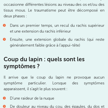
IK CHÂTENAY-MALABRY
occasionne différentes lésions au niveau des os et/ou des
tissus mous. Le traumatisme peut être décomposé en
380 Av. de la Division Leclerc 92290
deux phases :
Châtenay-Malabry
380 Av. de la Division Leclerc 92290 Châtenay-Ma
Dans un premier temps, un recul du rachis supérieur
01 43 50 05 24
et une extension du rachis inférieur
Prenez RDV sur
Ensuite, une extension globale du rachis (qui reste
Prenez RDV sur
généralement faible grâce à l’appui-tête)
Coup du lapin : quels sont les
IK PARIS 17 – VILLIERS
symptômes ?
68 Av. de Villiers 75017 Paris
68 Av. de Villiers 75017 Paris
01 44 90 90 40
Il arrive que le coup du lapin ne provoque aucun
symptôme particulier. Lorsque des symptômes
apparaissent, il s’agit le plus souvent :
Prenez RDV sur
Prenez RDV sur
D’une raideur de la nuque
De douleur au niveau du cou, des épaules, du dos et