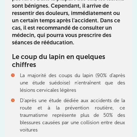
sont bénignes. Cependant, il arrive de
IK PARIS 16 – TROCADÉRO
ressentir des douleurs, immédiatement ou
un certain temps après l’accident. Dans ce
8 Av. de Camoens 75116 Paris
cas, il est recommandé de consulter un
8 Av. de Camoens 75116 Paris
01 42 15 22 46
médecin, qui pourra vous prescrire des
séances de rééducation.
Prenez RDV sur
Prenez RDV sur
Le coup du lapin en quelques
chiffres
IK PARIS 15 – SÉGUR
La majorité des coups du lapin (90% d’après
une étude suédoise) n’entraînent que des
75015 Paris
lésions cervicales légères
75015 Paris
01 43 31 00 33
D’après une étude dédiée aux accidents de la
route et à la prévention routière, ce
Prenez RDV sur
traumatisme représente plus de 50% des
Prenez RDV sur
blessures causées par une collision entre deux
voitures