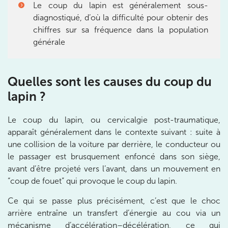
IK PARIS 6 – CASSETTE
Le coup du lapin est généralement sous-
diagnostiqué, d’où la difficulté pour obtenir des
1 Rue Cassette 75006 Paris
chiffres sur sa fréquence dans la population
1 Rue Cassette 75006 Paris
01 42 84 06 95
générale
Prenez RDV sur
Prenez RDV sur
Quelles sont les causes du coup du
lapin ?
IK BOULOGNE
Le coup du lapin, ou cervicalgie post-traumatique,
3 Av. André Morizet 92100 Boulogne-
apparaît généralement dans le contexte suivant : suite à
Billancourt
une collision de la voiture par derrière, le conducteur ou
le passager est brusquement enfoncé dans son siège,
3 Av. André Morizet 92100 Boulogne-Billancourt
01 48 25 34 79
avant d’être projeté vers l’avant, dans un mouvement en
“coup de fouet” qui provoque le coup du lapin.
Prenez RDV sur
Prenez RDV sur
Ce qui se passe plus précisément, c’est que le choc
arrière entraîne un transfert d’énergie au cou via un
mécanisme d’accélération–décélération, ce qui