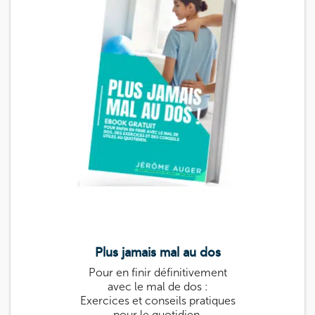
Plus jamais mal au dos
Le guide k
Pour en finir définitivement
Guide pratique 
avec le mal de dos :
: des exercices
Exercices et conseils pratiques
prévenir et sou
pour le quotidien.
Utile pour tou