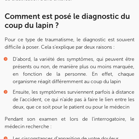
Prenez RDV sur
Comment est posé le diagnostic du
Prenez RDV sur
coup du lapin ?
IK MEUDON
Pour ce type de traumatisme, le diagnostic est souvent
difficile à poser. Cela s’explique par deux raisons :
8 Rue de Paris 92190 Meudon
8 Rue de Paris 92190 Meudon
01 40 95 01 09
D’abord, la variété des symptômes, qui peuvent être
présents ou non, de manière plus ou moins marquée,
en fonction de la personne. En effet, chaque
Prenez RDV sur
Prenez RDV sur
organisme réagit différemment au coup du lapin
Ensuite, les symptômes surviennent parfois à distance
de l’accident, ce qui n’aide pas à faire le lien entre les
deux, que ce soit pour le patient ou pour le médecin
Pendant son examen et lors de l’interrogatoire, le
médecin recherche :
Les circonstances d’apparition de votre douleur