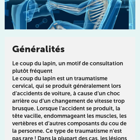
Généralités
Prendre rendez-vous
Le coup du lapin, un motif de consultation
avec les équipes
plutôt fréquent
de Jérôme Auger
Le coup du lapin est un traumatisme
cervical, qui se produit généralement lors
Bénéficiez de l’
expertise de Jérôme Auger
en
d’accidents de voiture, à cause d’un choc
prenant rendez-vous avec
ses équipes
dans votre
cabinet
IK – Institut Kinésithérapie
le plus proche
arrière ou d’un changement de vitesse trop
de chez vous ou chez
KOSS
, votre allié sport du
brusque. Lorsque l’accident se produit, la
quotidien.
tête vacille, endommageant les muscles, les
vertèbres et d’autres composants du cou de
la personne. Ce type de traumatisme n’est
pas rare ! Dans la plupart des cas, les lésions