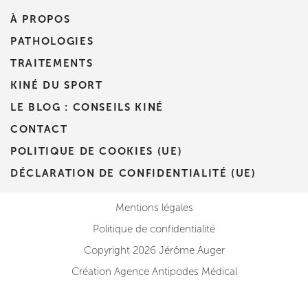
Prenez RDV sur
À PROPOS
PATHOLOGIES
IK MORANGIS
TRAITEMENTS
85 Av. de Balzac 91420 Morangis
KINÉ DU SPORT
85 Av. de Balzac 91420 Morangis
01 64 48 35 84
LE BLOG : CONSEILS KINÉ
CONTACT
Prenez RDV sur
POLITIQUE DE COOKIES (UE)
Prenez RDV sur
DÉCLARATION DE CONFIDENTIALITÉ (UE)
IK MEUDON
Mentions légales
Politique de confidentialité
8 Rue de Paris 92190 Meudon
8 Rue de Paris 92190 Meudon
Copyright 2026 Jérôme Auger
01 40 95 01 09
Création Agence Antipodes Médical
Prenez RDV sur
Prenez RDV sur