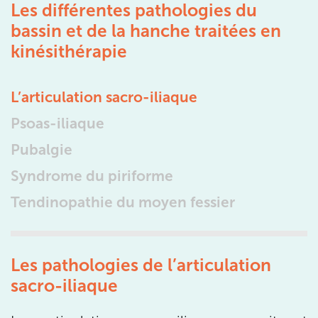
Les différentes pathologies du
75015 Paris
bassin et de la hanche traitées en
75015 Paris
01 43 31 00 33
kinésithérapie
Prenez RDV sur
Prenez RDV sur
L’articulation sacro-iliaque
Psoas-iliaque
IK PARIS 6 – CASSETTE
Pubalgie
1 Rue Cassette 75006 Paris
Syndrome du piriforme
1 Rue Cassette 75006 Paris
01 42 84 06 95
Tendinopathie du moyen fessier
Prenez RDV sur
Prenez RDV sur
Les pathologies de l’articulation
IK BOULOGNE
sacro-iliaque
3 Av. André Morizet 92100 Boulogne-