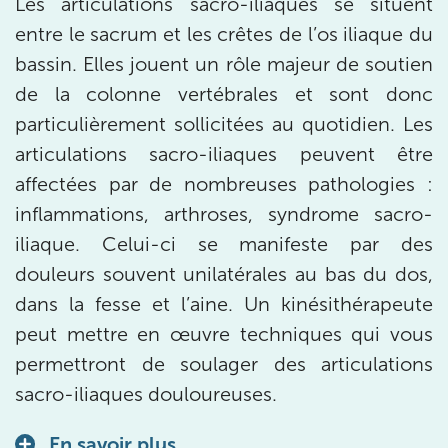
Les articulations sacro-iliaques se situent
Billancourt
entre le sacrum et les crêtes de l’os iliaque du
3 Av. André Morizet 92100 Boulogne-Billancourt
01 48 25 34 79
bassin. Elles jouent un rôle majeur de soutien
de la colonne vertébrales et sont donc
Prenez RDV sur
Prenez RDV sur
particulièrement sollicitées au quotidien. Les
articulations sacro-iliaques peuvent être
affectées par de nombreuses pathologies :
IK CHÂTENAY-MALABRY
inflammations, arthroses, syndrome sacro-
380 Av. de la Division Leclerc 92290
iliaque. Celui-ci se manifeste par des
Châtenay-Malabry
douleurs souvent unilatérales au bas du dos,
380 Av. de la Division Leclerc 92290 Châtenay-Ma
01 43 50 05 24
dans la fesse et l’aine. Un kinésithérapeute
peut mettre en œuvre techniques qui vous
Prenez RDV sur
Prenez RDV sur
permettront de soulager des articulations
sacro-iliaques douloureuses.
IK PARIS 17 – VILLIERS
En savoir plus