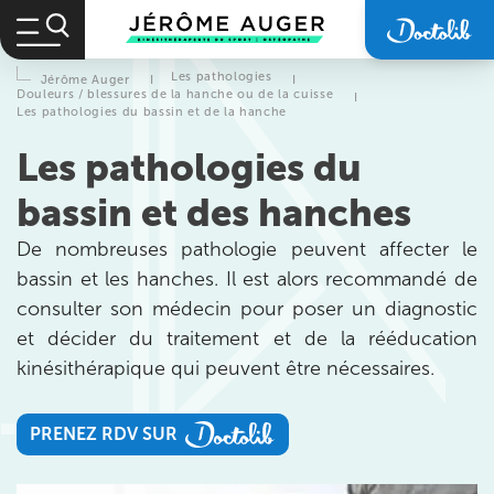
Les pathologies
Jérôme Auger
I
I
Douleurs / blessures de la hanche ou de la cuisse
I
Les pathologies du bassin et de la hanche
Les pathologies du
bassin et des hanches
De nombreuses pathologie peuvent affecter le
bassin et les hanches. Il est alors recommandé de
consulter son médecin pour poser un diagnostic
et décider du traitement et de la rééducation
kinésithérapique qui peuvent être nécessaires.
Prendre rendez-vous
avec les équipes
PRENEZ RDV SUR
de Jérôme Auger
PRENEZ RDV SUR