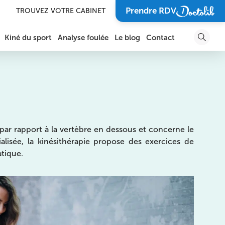
Prendre RDV
TROUVEZ VOTRE CABINET
Kiné du sport
Analyse foulée
Le blog
Contact
DOULEURS ET BLESSURES DE LA CHEVILLE ET DU
SOIGNER UN TRAUMATISME
PIED
SOIGNER UNE BLESSURE
DOULEURS DE L’ÉPAULE
SPORTIVE
DOULEURS DU BRAS, DU COUDE ET DE L’AVANT-
BRAS
VOUS GUÉRIR POUR
e par rapport à la vertèbre en dessous et concerne le
RETOURNER SUR VOTRE
TERRAIN DE SPORT FAVORI
lisée, la kinésithérapie propose des exercices de
DOULEURS DU POIGNET, DE LA MAIN ET DES
DOIGTS
tique.
SOIGNER L’ARTHROSE
ARTHROSE
RÉCUPÉRER APRÈS UNE
COMPÉTITION
LES BLESSURES SPORTIVES
PRÉVENIR UNE BLESSURE