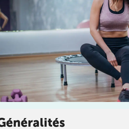
enant rendez-
DOULEUR CHRONIQUE
stitut
chez
KOSS
, votre
DOULEURS ET BLESSURES DE LA HANCHE ET DE
LA CUISSE
DOULEURS ET BLESSURES DU GENOU ET DE LA
JAMBE
Généralités