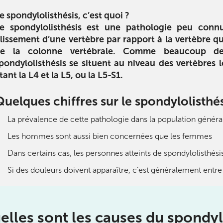
e spondylolisthésis, c’est quoi ?
e spondylolisthésis est une pathologie peu connu
lissement d’une vertèbre par rapport à la vertèbre qu
e la colonne vertébrale. Comme beaucoup de
pondylolisthésis se situent au niveau des vertèbres
é arthrose
L’alimentation des sportifs
Sport et a
tant la L4 et la L5, ou la L5-S1.
tre l’arthrose
La diététique pour le sport : du
2ème partie
 conseils pour
coureur à pied au pratiquant de
l’alimentation 
Quelques chiffres sur le spondylolisthé
er l’arthrose.
cross-fit, utile pour tous !
conseils en n
eux qui en ont
atteindre vos
La prévalence de cette pathologie dans la population général
n.
performanc
préservant v
Les hommes sont aussi bien concernées que les femmes
Télécharger
Dans certains cas, les personnes atteints de spondylolisthé
ger
Télécha
Si des douleurs doivent apparaître, c’est généralement entre
ourt
elles sont les causes du spondyl
ourt