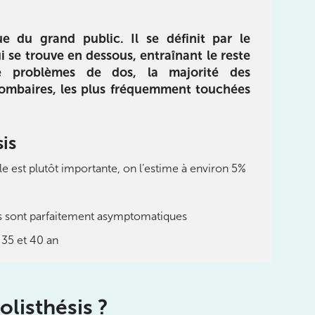
e du grand public. Il se définit par le
i se trouve en dessous, entraînant le reste
 problèmes de dos, la majorité des
 lombaires, les plus fréquemment touchées
Réhabilitation
limentation
E-book pour vous guider dans
 du livre :
le processus de réhabilitation
des sportifs :
sis
de la cheville, du pied et des
utrition pour
orteils en utilisant un langage
 objectifs de
e est plutôt importante, on l’estime à environ 5%
simple et compréhensible
e, tout en
otre santé.
sis sont parfaitement asymptomatiques
Télécharger
rger
 35 et 40 an
olisthésis ?