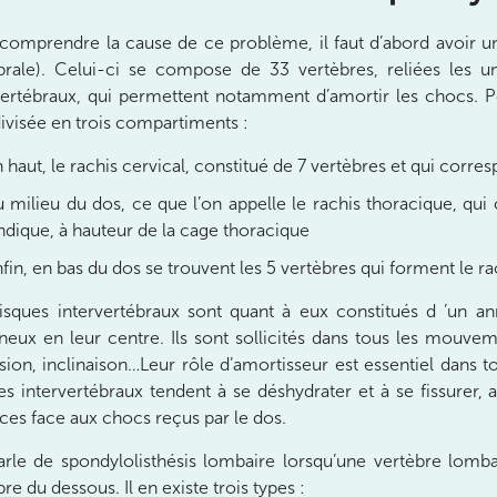
comprendre la cause de ce problème, il faut d’abord avoir u
brale). Celui-ci se compose de 33 vertèbres, reliées les u
vertébraux, qui permettent notamment d’amortir les chocs. Po
divisée en trois compartiments :
 haut, le rachis cervical, constitué de 7 vertèbres et qui corre
nay-Malabry
u milieu du dos, ce que l’on appelle le rachis thoracique, q
nay-Malabry
indique, à hauteur de la cage thoracique
fin, en bas du dos se trouvent les 5 vertèbres qui forment le r
isques intervertébraux sont quant à eux constitués d ’un an
ineux en leur centre. Ils sont sollicités dans tous les mouveme
sion, inclinaison…Leur rôle d’amortisseur est essentiel dans t
es intervertébraux tendent à se déshydrater et à se fissurer, 
aces face aux chocs reçus par le dos.
rle de spondylolisthésis lombaire lorsqu’une vertèbre lombair
re du dessous. Il en existe trois types :