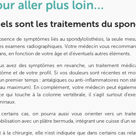
ur aller plus loin…
els sont les traitements du spond
absence de symptômes liés au spondylolisthésis, la seule mesur
es examens radiographiques. Votre médecin vous recommander
 ans, en fonction de votre âge et d’éventuels autres éléments.
us avez des symptômes en revanche, un traitement médical
ôme et de votre profil. Si vos douleurs sont récentes et mo
un premier temps : antalgiques ou anti-inflammatoires non stér
 au maximum). En complément, votre médecin peut également
ce qui touche à la colonne vertébrale, il s’agit surtout d’
minaux.
certains cas, on pourra aussi vous orienter vers un trait
ilisation avec un plâtre bermuda, intégrant une cuisse d’un se
 à la chirurgie, elle n’est indiquée que dans certains cas rel