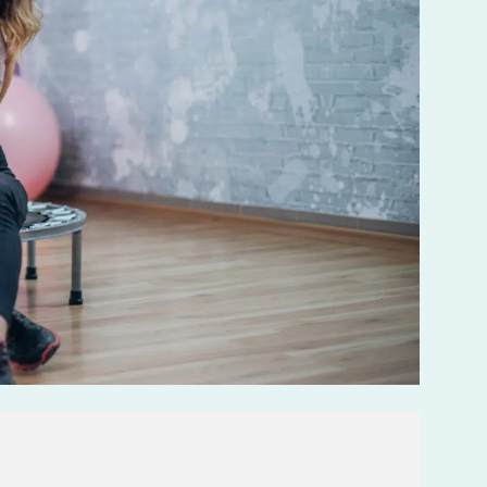
LES MALADIES EN RHUMATOLOGIE
DÉBUTER OU REPRENDRE LE
SPORT
POURQUOI CHOISIR UN KINÉ
DU SPORT POUR PRÉPARER LES
JO ?
BOOSTER LES PERFORMANCES
SPORTIVES