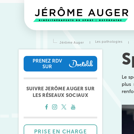
Les pathologies
Jérôme Auger
I
I
S
PRENEZ RDV
SUR
PRENEZ RDV SUR
Le sp
plus 
SUIVRE JERÔME AUGER SUR
renfo
LES RÉSEAUX SOCIAUX
Prendre rendez-vous
avec l
équipes
de Jérôme Auger
PRISE EN CHARGE