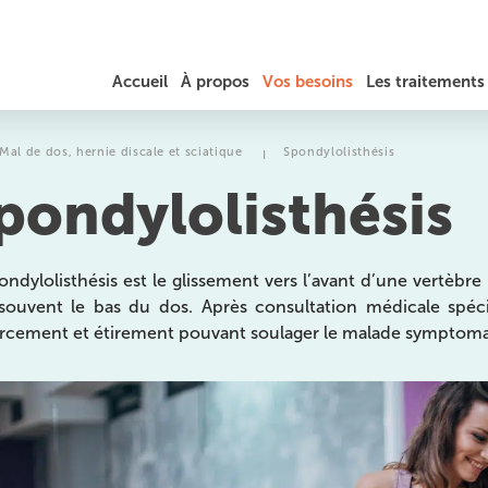
Accueil
À propos
Vos besoins
Les traitements
JÉRÔME AUGER
DOULEURS DU COU / TORTICOLIS
RÉÉDUCATION
Mal de dos, hernie discale et sciatique
Spondylolisthésis
I
pondylolisthésis
TARIFS ET REMBOURSEMENT
MAL DE DOS, HERNIE DISCALE ET SCIATIQUE
PRÉPARATION SPORTIVE
DOULEURS AU THORAX ET AUX CÔTES
LA PHYSIOTHÉRAPIE
ondylolisthésis est le glissement vers l’avant d’une vertèbr
souvent le bas du dos. Après consultation médicale spécia
MASSAGES
TENDINITES / TENDINOPATHIES
THÉRAPEUTIQUES ET
rcement et étirement pouvant soulager le malade symptoma
EXERCICES
TROUBLES DE L’ÉQUILIBRE ET DE LA MARCHE
OSTÉOPATHIE
es
MIGRAINES ET MAUX DE TÊTE