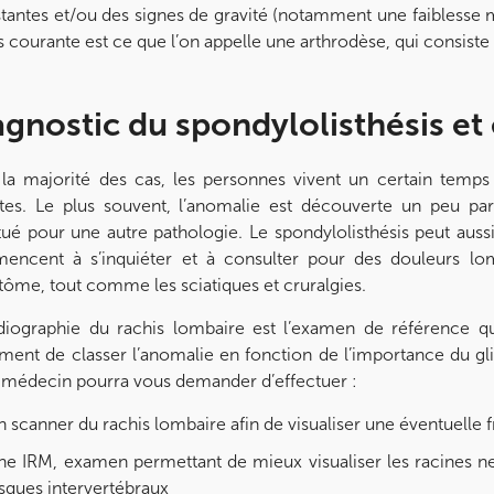
stantes et/ou des signes de gravité (notamment une faiblesse m
us courante est ce que l’on appelle une arthrodèse, qui consist
agnostic du spondylolisthésis 
la majorité des cas, les personnes vivent un certain temps a
ntes. Le plus souvent, l’anomalie est découverte un peu pa
tué pour une autre pathologie. Le spondylolisthésis peut aussi 
ncent à s’inquiéter et à consulter pour des douleurs lomb
ôme, tout comme les sciatiques et cruralgies.
diographie du rachis lombaire est l’examen de référence qui
ment de classer l’anomalie en fonction de l’importance du gl
 médecin pourra vous demander d’effectuer :
 scanner du rachis lombaire afin de visualiser une éventuelle f
ne IRM, examen permettant de mieux visualiser les racines ne
sques intervertébraux