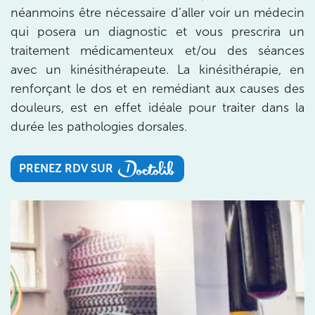
de Jérôme Auger
néanmoins être nécessaire d’aller voir un médecin
qui posera un diagnostic et vous prescrira un
Bénéficiez de l’
expertise de Jérôme Auger
en
traitement médicamenteux et/ou des séances
prenant rendez-vous avec
ses équipes
dans votre
cabinet
IK – Institut Kinésithérapie
le plus proche
avec un kinésithérapeute. La kinésithérapie, en
de chez vous ou chez
KOSS
, votre allié sport du
renforçant le dos et en remédiant aux causes des
quotidien.
douleurs, est en effet idéale pour traiter dans la
durée les pathologies dorsales.
PRENEZ RDV SUR
IK PARIS 16 – TROCADÉRO
PRENEZ RDV SUR
8 Av. de Camoens 75116 Paris
8 Av. de Camoens 75116 Paris
01 42 15 22 46
Prenez RDV sur
Prenez RDV sur