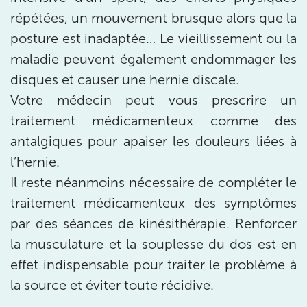
IK PARIS 17 – VILLIERS
répétées, un mouvement brusque alors que la
posture est inadaptée… Le vieillissement ou la
68 Av. de Villiers 75017 Paris
maladie peuvent également endommager les
68 Av. de Villiers 75017 Paris
01 44 90 90 40
disques et causer une hernie discale.
Votre médecin peut vous prescrire un
Prenez RDV sur
Prenez RDV sur
traitement médicamenteux comme des
antalgiques pour apaiser les douleurs liées à
IK PARIS 8 – SAINT-LAZARE
l’hernie.
Il reste néanmoins nécessaire de compléter le
20 Rue de la Pépinière 75008 Paris
traitement médicamenteux des symptômes
20 Rue de la Pépinière 75008 Paris
01 55 06 05 07
par des séances de kinésithérapie. Renforcer
la musculature et la souplesse du dos est en
Prenez RDV sur
Prenez RDV sur
effet indispensable pour traiter le problème à
la source et éviter toute récidive.
PARIS 9 – PETRELLE