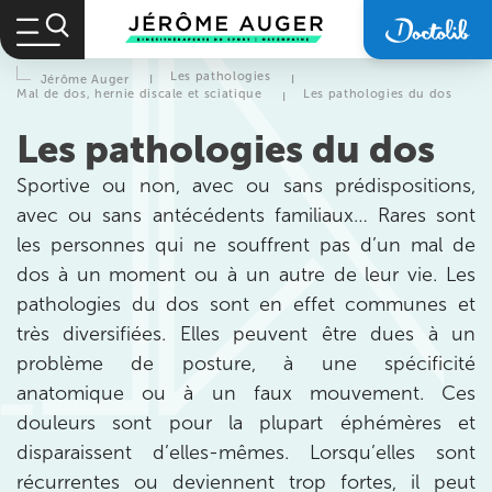
Les pathologies
Jérôme Auger
I
I
Mal de dos, hernie discale et sciatique
Les pathologies du dos
I
Les pathologies du dos
Sportive ou non, avec ou sans prédispositions,
avec ou sans antécédents familiaux… Rares sont
les personnes qui ne souffrent pas d’un mal de
dos à un moment ou à un autre de leur vie. Les
pathologies du dos sont en effet communes et
très diversifiées. Elles peuvent être dues à un
problème de posture, à une spécificité
anatomique ou à un faux mouvement. Ces
douleurs sont pour la plupart éphémères et
Prendre rendez-vous
disparaissent d’elles-mêmes. Lorsqu’elles sont
avec les équipes
récurrentes ou deviennent trop fortes, il peut