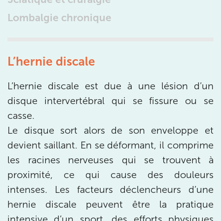
3 Av. André Morizet 92100 Boulogne-
Lombalgie chronique
Billancourt
3 Av. André Morizet 92100 Boulogne-Billancourt
01 48 25 34 79
L’hernie discale
Prenez RDV sur
Prenez RDV sur
L’hernie discale est due à une lésion d’un
disque intervertébral qui se fissure ou se
IK CHÂTENAY-MALABRY
casse.
Le disque sort alors de son enveloppe et
380 Av. de la Division Leclerc 92290
devient saillant. En se déformant, il comprime
Châtenay-Malabry
les racines nerveuses qui se trouvent à
380 Av. de la Division Leclerc 92290 Châtenay-Ma
01 43 50 05 24
proximité, ce qui cause des douleurs
intenses. Les facteurs déclencheurs d’une
Prenez RDV sur
Prenez RDV sur
hernie discale peuvent être la pratique
intensive d’un sport, des efforts physiques