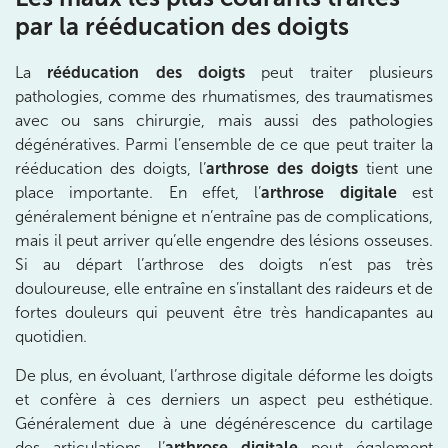
par la rééducation des doigts
1 Rue Cassette 75006 Paris
01 42 84 06 95
La
rééducation des doigts
peut traiter plusieurs
Prenez RDV sur
pathologies, comme des rhumatismes, des traumatismes
Prenez RDV sur
avec ou sans chirurgie, mais aussi des pathologies
dégénératives. Parmi l’ensemble de ce que peut traiter la
IK BOULOGNE
rééducation des doigts, l’
arthrose des doigts
tient une
place importante. En effet, l’
arthrose digitale
est
3 Av. André Morizet 92100 Boulogne-
généralement bénigne et n’entraîne pas de complications,
Billancourt
mais il peut arriver qu’elle engendre des lésions osseuses.
3 Av. André Morizet 92100 Boulogne-Billancourt
Si au départ l’arthrose des doigts n’est pas très
01 48 25 34 79
douloureuse, elle entraîne en s’installant des raideurs et de
fortes douleurs qui peuvent être très handicapantes au
Prenez RDV sur
quotidien.
Prenez RDV sur
De plus, en évoluant, l’arthrose digitale déforme les doigts
et confère à ces derniers un aspect peu esthétique.
IK CHÂTENAY-MALABRY
Généralement due à une dégénérescence du cartilage
380 Av. de la Division Leclerc 92290
des articulations, l’
arthrose digitale
peut également