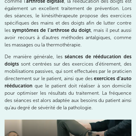
10 Rue Roubo 75011 Paris
comme l’
arthrose digitale
, la rééducation des doigts est
01 83 96 48 65
également un excellent traitement de prévention. Lors
des séances, le kinésithérapeute propose des exercices
Prenez RDV sur
spécifiques des mains et des doigts afin de lutter contre
Prenez RDV sur
les
symptômes de l’arthrose du doigt
, mais il peut aussi
avoir recours à d’autres méthodes antalgiques, comme
IK VANVES
les massages ou la thermothérapie.
5 Rue Monge 92170 Vanves
De manière générale, les
séances de rééducation des
doigts
sont centrées sur des exercices d’étirement, des
5 Rue Monge 92170 Vanves
01 46 44 33 92
mobilisations passives, qui sont effectuées par le praticien
directement sur le patient, ainsi que des
exercices d’auto
Prenez RDV sur
rééducation
que le patient doit réaliser à son domicile
Prenez RDV sur
pour optimiser les résultats du traitement. La fréquence
des séances est alors adaptée aux besoins du patient ainsi
IK SAINT-GERMAIN
qu’au degré de sévérité de la pathologie.
199 Bd Saint-Germain 75007 Paris
199 Bd Saint-Germain 75007 Paris
01 43 25 10 20