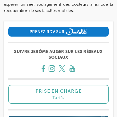
Prenez RDV sur
espérer un réel soulagement des douleurs ainsi que la
récupération de ses facultés mobiles.
IK MEUDON
8 Rue de Paris 92190 Meudon
PRENEZ RDV SUR
8 Rue de Paris 92190 Meudon
01 40 95 01 09
PRENEZ RDV SUR
Prenez RDV sur
SUIVRE JERÔME AUGER SUR LES RÉSEAUX
Prenez RDV sur
SOCIAUX
PRISE EN CHARGE
Tarifs