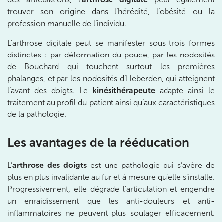
trouver son origine dans l’hérédité, l’obésité ou la
Châtenay-Malabry
profession manuelle de l’individu.
380 Av. de la Division Leclerc 92290 Châtenay-Ma
01 43 50 05 24
L’arthrose digitale peut se manifester sous trois formes
distinctes : par déformation du pouce, par les nodosités
Prenez RDV sur
Prenez RDV sur
de Bouchard qui touchent surtout les premières
phalanges, et par les nodosités d’Heberden, qui atteignent
l’avant des doigts. Le
kinésithérapeute
adapte ainsi le
IK PARIS 17 – VILLIERS
traitement au profil du patient ainsi qu’aux caractéristiques
de la pathologie.
68 Av. de Villiers 75017 Paris
68 Av. de Villiers 75017 Paris
01 44 90 90 40
Les avantages de la rééducation
Prenez RDV sur
L’
arthrose des doigts
est une pathologie qui s’avère de
Prenez RDV sur
plus en plus invalidante au fur et à mesure qu’elle s’installe.
Progressivement, elle dégrade l’articulation et engendre
IK PARIS 8 – SAINT-LAZARE
un enraidissement que les anti-douleurs et anti-
inflammatoires ne peuvent plus soulager efficacement.
20 Rue de la Pépinière 75008 Paris