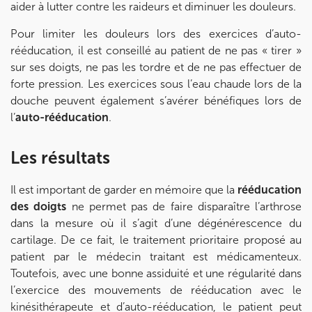
Prenez RDV sur
aider à lutter contre les raideurs et diminuer les douleurs.
Prenez RDV sur
Pour limiter les douleurs lors des exercices d’auto-
rééducation, il est conseillé au patient de ne pas « tirer »
KOSS PARIS 8
sur ses doigts, ne pas les tordre et de ne pas effectuer de
forte pression. Les exercices sous l’eau chaude lors de la
74 Bd Haussmann 75008 Paris
douche peuvent également s’avérer bénéfiques lors de
74 Bd Haussmann 75008 Paris
01 44 71 93 74
l’
auto-rééducation
.
Prenez RDV sur
Les résultats
Prenez RDV sur
Il est important de garder en mémoire que la
rééducation
des doigts
ne permet pas de faire disparaître l’arthrose
IK MORANGIS
dans la mesure où il s’agit d’une dégénérescence du
85 Av. de Balzac 91420 Morangis
cartilage. De ce fait, le traitement prioritaire proposé au
patient par le médecin traitant est médicamenteux.
85 Av. de Balzac 91420 Morangis
01 64 48 35 84
Toutefois, avec une bonne assiduité et une régularité dans
l’exercice des mouvements de rééducation avec le
Prenez RDV sur
kinésithérapeute et d’auto-rééducation, le patient peut