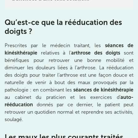
8 Av. de Camoens 75116 Paris
8 Av. de Camoens 75116 Paris
01 42 15 22 46
Qu’est-ce que la rééducation des
doigts ?
Prenez RDV sur
Prenez RDV sur
Prescrites par le médecin traitant, les
séances de
kinésithérapie
relatives à l’
arthrose des doigts
sont
IK PARIS 15 – SÉGUR
bénéfiques pour retrouver une bonne mobilité et
diminuer les douleurs liées à l’arthrose. La rééducation
75015 Paris
des doigts pour traiter l’arthrose est une façon douce et
75015 Paris
01 43 31 00 33
naturelle de venir à bout des maux provoqués par la
pathologie : en combinant les
séances de kinésithérapie
au cabinet du praticien et les exercices d’
auto-
Prenez RDV sur
Prenez RDV sur
rééducation
donnés par ce dernier, le patient peut
retrouver un quotidien normal et reprendre ses activités,
soulagé.
IK PARIS 6 – CASSETTE
Les maux les plus courants traités
1 Rue Cassette 75006 Paris