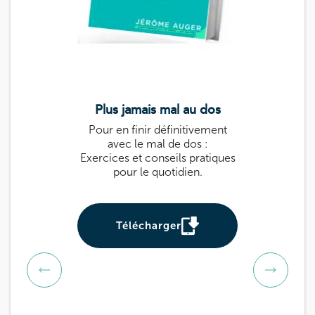
Plus jamais mal au dos
Le guide k
Pour en finir définitivement
Guide pratique 
avec le mal de dos :
: des exercices
Exercices et conseils pratiques
prévenir et sou
pour le quotidien.
Utile pour tou
be
Télécharger
Téléch