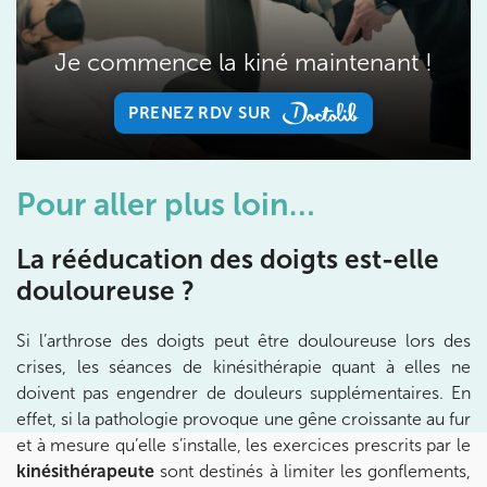
Prenez RDV sur
Prenez RDV sur
Je commence la kiné maintenant !
PRENEZ RDV SUR
IK BOIS COLOMBES
PRENEZ RDV SUR
1 Rue Mertens 92600 Bois-Colombes
Pour aller plus loin…
1 Rue Mertens 92600 Bois-Colombes
01 43 50 50 81
La rééducation des doigts est-elle
Prenez RDV sur
douloureuse ?
Prenez RDV sur
Si l’arthrose des doigts peut être douloureuse lors des
IK OLYMPE SANTE ANTONY
crises, les séances de kinésithérapie quant à elles ne
doivent pas engendrer de douleurs supplémentaires. En
28 Rue Velpeau 92160 Antony
effet, si la pathologie provoque une gêne croissante au fur
28 Rue Velpeau 92160 Antony
01 76 21 71 41
et à mesure qu’elle s’installe, les exercices prescrits par le
kinésithérapeute
sont destinés à limiter les gonflements,