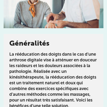
Prendre rendez-vous
avec les équipes
Généralités
de Jérôme Auger
La
rééducation des doigts
dans le cas d’une
Bénéficiez de l’
expertise de Jérôme Auger
en
prenant rendez-vous avec
ses équipes
dans votre
arthrose digitale
vise à atténuer en douceur
cabinet
IK – Institut Kinésithérapie
le plus proche
les raideurs et les douleurs associées à la
de chez vous ou chez
KOSS
, votre allié sport du
pathologie. Réalisée avec un
quotidien.
kinésithérapeute, la r
ééducation des doigts
est un traitement naturel et doux qui
combine des exercices spécifiques avec
d’autres méthodes comme les massages,
pour un résultat très satisfaisant. Voici les
IK PARIS 16 – TROCADÉRO
bénéfices d’une telle solution.