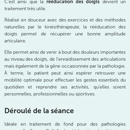
C’est ainsi que la
rééducation des doigts
devient un
20 Rue de la Pépinière 75008 Paris
traitement très utile.
01 55 06 05 07
Réalisé en douceur avec des exercices et des méthodes
Prenez RDV sur
naturelles par le kinésithérapeute, la rééducation des
Prenez RDV sur
doigts permet de récupérer une bonne amplitude
articulaire.
PARIS 9 – PETRELLE
Elle permet ainsi de venir à bout des douleurs importantes
au niveau des doigts, de l’enraidissement des articulations
6 Rue Petrelle 75009 Paris
mais également de la gêne occasionnée par la pathologie.
6 Rue Petrelle 75009 Paris
01 71 97 53 67
À terme, le patient peut ainsi espérer retrouver une
mobilité optimale pour effectuer les gestes essentiels du
Prenez RDV sur
quotidien et reprendre ses activités, qu’elles soient
Prenez RDV sur
personnelles, professionnelles ou sportives.
Déroulé de la séance
IK Paris 11
10 Rue Roubo 75011 Paris
Idéale en traitement de fond pour des pathologies