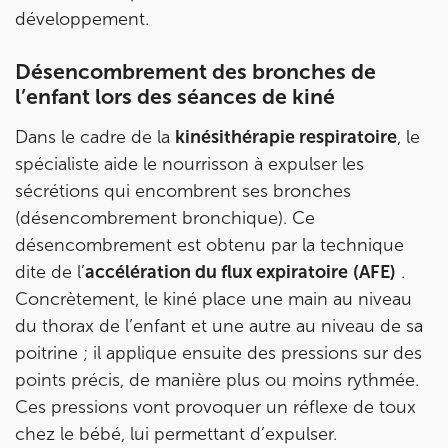
développement.
IK MORANGIS
Désencombrement des bronches de
85 Av. de Balzac 91420 Morangis
l’enfant lors des séances de kiné
85 Av. de Balzac 91420 Morangis
01 64 48 35 84
Dans le cadre de la
kinésithérapie respiratoire
, le
Prenez RDV sur
spécialiste aide le nourrisson à expulser les
Prenez RDV sur
sécrétions qui encombrent ses bronches
(désencombrement bronchique). Ce
désencombrement est obtenu par la technique
IK MEUDON
dite de l’
accélération du flux expiratoire
(AFE)
.
8 Rue de Paris 92190 Meudon
Concrètement, le kiné place une main au niveau
8 Rue de Paris 92190 Meudon
01 40 95 01 09
du thorax de l’enfant et une autre au niveau de sa
poitrine ; il applique ensuite des pressions sur des
Prenez RDV sur
points précis, de manière plus ou moins rythmée.
Prenez RDV sur
Ces pressions vont provoquer un réflexe de toux
chez le bébé, lui permettant d’expulser.