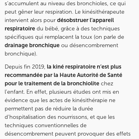
s’accumulent au niveau des bronchioles, ce qui
peut gêner leur respiration. Le kinésithérapeute
Prenez RDV sur
intervient alors pour
désobstruer l’appareil
Prenez RDV sur
respiratoire
du bébé, grâce à des techniques
spécifiques qui remplacent la toux (on parle de
IK PARIS 6 – CASSETTE
drainage bronchique
ou désencombrement
bronchique).
1 Rue Cassette 75006 Paris
1 Rue Cassette 75006 Paris
01 42 84 06 95
Depuis fin 2019,
la kiné respiratoire n’est plus
recommandée par la Haute Autorité de Santé
Prenez RDV sur
pour le traitement de la bronchiolite
chez
Prenez RDV sur
l’enfant. En effet, plusieurs études ont mis en
évidence que les actes de kinésithérapie ne
IK BOULOGNE
permettent pas de réduire la durée
d’hospitalisation des nourrissons, et que les
3 Av. André Morizet 92100 Boulogne-
techniques conventionnelles de
Billancourt
désencombrement peuvent provoquer des effets
3 Av. André Morizet 92100 Boulogne-Billancourt
01 48 25 34 79