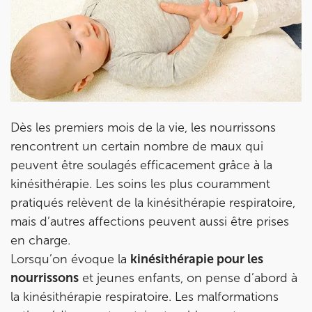
Dès les premiers mois de la vie, les nourrissons
rencontrent un certain nombre de maux qui
peuvent être soulagés efficacement grâce à la
kinésithérapie. Les soins les plus couramment
pratiqués relèvent de la kinésithérapie respiratoire,
Prendre rendez-vous
mais d’autres affections peuvent aussi être prises
avec les équipes
en charge.
de Jérôme Auger
Lorsqu’on évoque la
kinésithérapie pour les
nourrissons
et jeunes enfants, on pense d’abord à
Bénéficiez de l’
expertise de Jérôme Auger
en
la kinésithérapie respiratoire. Les malformations
prenant rendez-vous avec
ses équipes
dans votre
cabinet
IK – Institut Kinésithérapie
le plus proche