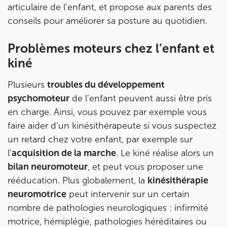
Prenez RDV sur
articulaire de l’enfant, et propose aux parents des
Prenez RDV sur
conseils pour améliorer sa posture au quotidien.
IK SAINT-GERMAIN
Problèmes moteurs chez l’enfant et
kiné
199 Bd Saint-Germain 75007 Paris
199 Bd Saint-Germain 75007 Paris
01 43 25 10 20
Plusieurs
troubles du développement
psychomoteur
de l’enfant peuvent aussi être pris
Prenez RDV sur
en charge. Ainsi, vous pouvez par exemple vous
Prenez RDV sur
faire aider d’un kinésithérapeute si vous suspectez
un retard chez votre enfant, par exemple sur
IK BOIS COLOMBES
l’
acquisition de la marche
. Le kiné réalise alors un
bilan neuromoteur
, et peut vous proposer une
1 Rue Mertens 92600 Bois-Colombes
rééducation. Plus globalement, la
kinésithérapie
1 Rue Mertens 92600 Bois-Colombes
01 43 50 50 81
neuromotrice
peut intervenir sur un certain
nombre de pathologies neurologiques : infirmité
Prenez RDV sur
motrice, hémiplégie, pathologies héréditaires ou
Prenez RDV sur