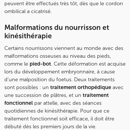
peuvent être effectués très tôt, dès que le cordon
ombilical a cicatrisé.
Prenez RDV sur
Prenez RDV sur
Malformations du nourrisson et
kinésithérapie
IK PARIS 8 – SAINT-LAZARE
Certains nourrissons viennent au monde avec des
20 Rue de la Pépinière 75008 Paris
malformations osseuses au niveau des pieds,
20 Rue de la Pépinière 75008 Paris
01 55 06 05 07
comme le
pied-bot
. Cette déformation est acquise
lors du développement embryonnaire, à cause
Prenez RDV sur
d’une malposition du foetus. Deux traitements
Prenez RDV sur
sont possibles : un
traitement orthopédique
avec
une succession de plâtres, et un
traitement
PARIS 9 – PETRELLE
fonctionnel
par attelle, avec des séances
quotidiennes de kinésithérapie. Pour que ce
6 Rue Petrelle 75009 Paris
traitement fonctionnel soit efficace, il doit être
6 Rue Petrelle 75009 Paris
01 71 97 53 67
débuté dès les premiers jours de la vie.