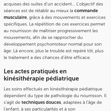
acquises des suites d’un accident… L’objectif des
séances est de rétablir au mieux la
commande
IK OLYMPE SANTE ANTONY
musculaire
, grâce à des mouvements et exercices
spécifiques. La répétition de ces exercices permet
28 Rue Velpeau 92160 Antony
au nourrisson de maîtriser progressivement les
28 Rue Velpeau 92160 Antony
01 76 21 71 41
mouvements, afin de se rapprocher du
développement psychomoteur normal pour son
Prenez RDV sur
âge. Là encore, plus le trouble est repéré tôt, plus
Prenez RDV sur
le traitement a des chances d’être efficace.
KOSS PARIS 8
Les actes pratiqués en
kinésithérapie pédiatrique
74 Bd Haussmann 75008 Paris
74 Bd Haussmann 75008 Paris
01 44 71 93 74
Les soins effectués en kinésithérapie pédiatrique
dépendent du type de pathologie du nourrisson. Il
Prenez RDV sur
s’agit de
techniques douces
, adaptées à l’âge de
Prenez RDV sur
l’enfant, à ses particularités et à son