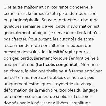
Une autre malformation courante concerne le
Prenez RDV sur
Prenez RDV sur
crâne : c’est la fameuse tête plate du nourrisson,
ou p
lagiocéphalie
. Souvent détectée au bout de
quelques semaines de vie, cette malformation est
IK Paris 11
généralement bénigne (le cerveau de l’enfant n’est
10 Rue Roubo 75011 Paris
pas affecté). Pour autant, les autorités de santé
10 Rue Roubo 75011 Paris
01 83 96 48 65
recommandent de consulter un médecin qui
prescrira des
soins de kinésithérapie
pour la
Prenez RDV sur
corriger, particulièrement lorsque l’enfant peine à
Prenez RDV sur
bouger son cou (
torticolis congénital
). Non prise
en charge, la plagiocéphalie peut à terme entraîner
IK VANVES
un certain nombre de troubles qui ne sont pas
uniquement esthétiques : asymétrie du visage,
5 Rue Monge 92170 Vanves
déformation de la mâchoire, troubles du langage
5 Rue Monge 92170 Vanves
01 46 44 33 92
ou encore risque accru de scoliose. Les soins
donnés par le kiné visent à libérer l’amplitude