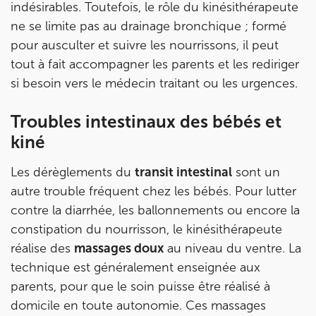
indésirables. Toutefois, le rôle du kinésithérapeute
ne se limite pas au drainage bronchique ; formé
Prenez RDV sur
pour ausculter et suivre les nourrissons, il peut
Prenez RDV sur
tout à fait accompagner les parents et les rediriger
si besoin vers le médecin traitant ou les urgences.
IK CHÂTENAY-MALABRY
Troubles intestinaux des bébés et
380 Av. de la Division Leclerc 92290
kiné
Châtenay-Malabry
380 Av. de la Division Leclerc 92290 Châtenay-Ma
01 43 50 05 24
Les dérèglements du
transit intestinal
sont un
autre trouble fréquent chez les bébés. Pour lutter
Prenez RDV sur
contre la diarrhée, les ballonnements ou encore la
Prenez RDV sur
constipation du nourrisson, le kinésithérapeute
réalise des
massages doux
au niveau du ventre. La
IK PARIS 17 – VILLIERS
technique est généralement enseignée aux
parents, pour que le soin puisse être réalisé à
68 Av. de Villiers 75017 Paris
domicile en toute autonomie. Ces massages
68 Av. de Villiers 75017 Paris
01 44 90 90 40