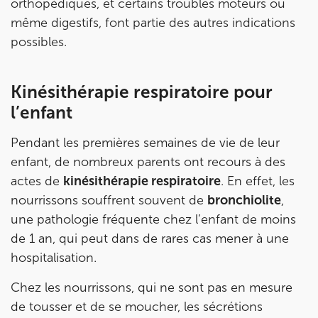
orthopédiques, et certains troubles moteurs ou
de chez vous ou chez
KOSS
, votre allié sport du
même digestifs, font partie des autres indications
quotidien.
possibles.
Kinésithérapie respiratoire pour
l’enfant
IK PARIS 16 – TROCADÉRO
8 Av. de Camoens 75116 Paris
Pendant les premières semaines de vie de leur
enfant, de nombreux parents ont recours à des
8 Av. de Camoens 75116 Paris
01 42 15 22 46
actes de
kinésithérapie respiratoire
. En effet, les
nourrissons souffrent souvent de
bronchiolite
,
Prenez RDV sur
Prenez RDV sur
une pathologie fréquente chez l’enfant de moins
de 1 an, qui peut dans de rares cas mener à une
hospitalisation.
IK PARIS 15 – SÉGUR
Chez les nourrissons, qui ne sont pas en mesure
75015 Paris
de tousser et de se moucher, les sécrétions
75015 Paris
01 43 31 00 33