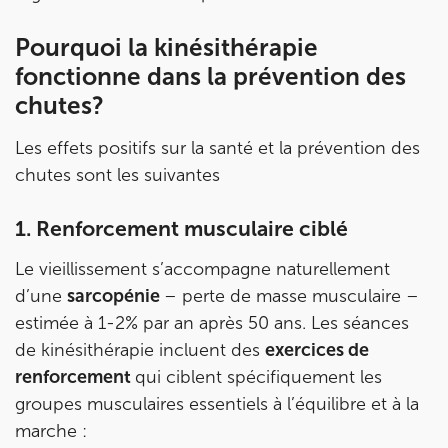
IK SAINT-GERMAIN
Pourquoi la kinésithérapie
199 Bd Saint-Germain 75007 Paris
fonctionne dans la prévention des
199 Bd Saint-Germain 75007 Paris
01 43 25 10 20
chutes?
Prenez RDV sur
Les effets positifs sur la santé et la prévention des
Prenez RDV sur
chutes sont les suivantes
IK BOIS COLOMBES
1. Renforcement musculaire ciblé
1 Rue Mertens 92600 Bois-Colombes
Le vieillissement s’accompagne naturellement
1 Rue Mertens 92600 Bois-Colombes
01 43 50 50 81
d’une
sarcopénie
– perte de masse musculaire –
estimée à 1-2% par an après 50 ans. Les séances
Prenez RDV sur
de kinésithérapie incluent des
exercices de
Prenez RDV sur
renforcement
qui ciblent spécifiquement les
groupes musculaires essentiels à l’équilibre et à la
IK OLYMPE SANTE ANTONY
marche :