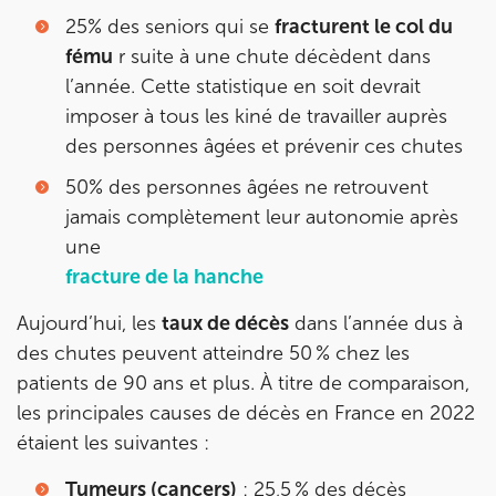
25% des seniors qui se
fracturent le col du
IK PARIS 6 – CASSETTE
fému
r suite à une chute décèdent dans
l’année. Cette statistique en soit devrait
1 Rue Cassette 75006 Paris
imposer à tous les kiné de travailler auprès
1 Rue Cassette 75006 Paris
01 42 84 06 95
des personnes âgées et prévenir ces chutes
50% des personnes âgées ne retrouvent
Prenez RDV sur
jamais complètement leur autonomie après
Prenez RDV sur
une
fracture de la hanche
IK BOULOGNE
Aujourd’hui, les
taux de décès
dans l’année dus à
3 Av. André Morizet 92100 Boulogne-
des chutes peuvent atteindre 50 % chez les
Billancourt
patients de 90 ans et plus. À titre de comparaison,
3 Av. André Morizet 92100 Boulogne-Billancourt
01 48 25 34 79
les principales causes de décès en France en 2022
étaient les suivantes :
Prenez RDV sur
Prenez RDV sur
Tumeurs (cancers)
: 25,5 % des décès