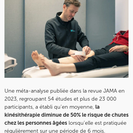
IK Paris 11
10 Rue Roubo 75011 Paris
10 Rue Roubo 75011 Paris
01 83 96 48 65
Prenez RDV sur
Prenez RDV sur
IK VANVES
5 Rue Monge 92170 Vanves
Une méta-analyse publiée dans la revue JAMA en
5 Rue Monge 92170 Vanves
01 46 44 33 92
2023, regroupant 54 études et plus de 23 000
participants, a établi qu’en moyenne,
la
Prenez RDV sur
kinésithérapie diminue de 50% le risque de chutes
Prenez RDV sur
chez les personnes âgées
lorsqu’elle est pratiquée
régulièrement sur une période de 6 mois.