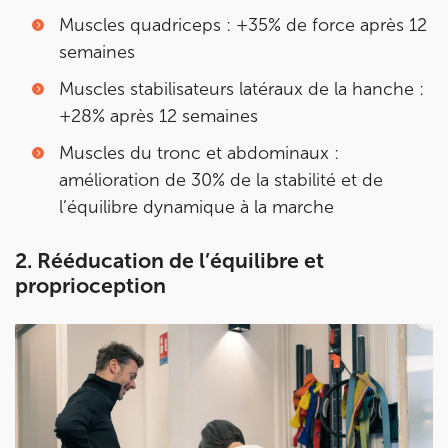
28 Rue Velpeau 92160 Antony
Muscles quadriceps : +35% de force après 12
28 Rue Velpeau 92160 Antony
01 76 21 71 41
semaines
Muscles stabilisateurs latéraux de la hanche :
Prenez RDV sur
+28% après 12 semaines
Prenez RDV sur
Muscles du tronc et abdominaux :
amélioration de 30% de la stabilité et de
KOSS PARIS 8
l’équilibre dynamique à la marche
74 Bd Haussmann 75008 Paris
2. Rééducation de l’équilibre et
74 Bd Haussmann 75008 Paris
01 44 71 93 74
proprioception
Prenez RDV sur
Prenez RDV sur
IK MORANGIS
85 Av. de Balzac 91420 Morangis