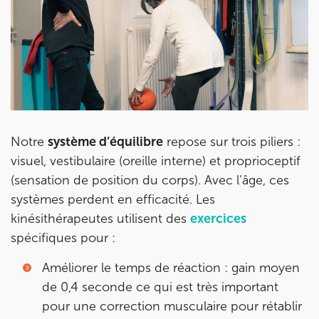
85 Av. de Balzac 91420 Morangis
01 64 48 35 84
Prenez RDV sur
Prenez RDV sur
IK MEUDON
Notre
système d’équilibre
repose sur trois piliers :
8 Rue de Paris 92190 Meudon
visuel, vestibulaire (oreille interne) et proprioceptif
8 Rue de Paris 92190 Meudon
01 40 95 01 09
(sensation de position du corps). Avec l’âge, ces
systèmes perdent en efficacité. Les
Prenez RDV sur
kinésithérapeutes utilisent des
exercices
Prenez RDV sur
spécifiques pour :
Améliorer le temps de réaction : gain moyen
de 0,4 seconde ce qui est très important
pour une correction musculaire pour rétablir