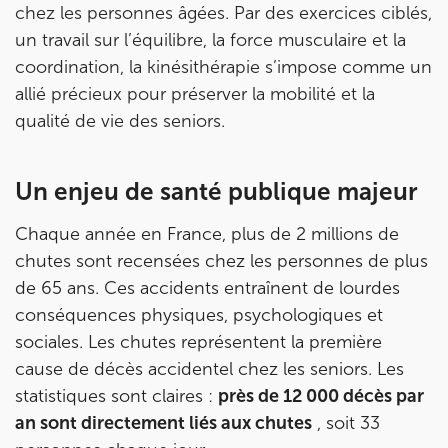
chez les personnes âgées. Par des exercices ciblés,
un travail sur l’équilibre, la force musculaire et la
coordination, la kinésithérapie s’impose comme un
allié précieux pour préserver la mobilité et la
qualité de vie des seniors.
Un enjeu de santé publique majeur
Prendre rendez-vous
Chaque année en France, plus de 2 millions de
avec les équipes
chutes sont recensées chez les personnes de plus
de Jérôme Auger
de 65 ans. Ces accidents entraînent de lourdes
conséquences physiques, psychologiques et
Bénéficiez de l’
expertise de Jérôme Auger
en
sociales. Les chutes représentent la première
prenant rendez-vous avec
ses équipes
dans votre
cabinet
IK – Institut Kinésithérapie
le plus proche
cause de décès accidentel chez les seniors. Les
de chez vous ou chez
KOSS
, votre allié sport du
statistiques sont claires :
près de 12 000 décès par
quotidien.
an sont directement liés aux chutes
, soit 33