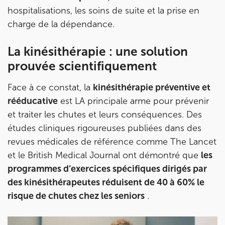
hospitalisations, les soins de suite et la prise en
charge de la dépendance.
IK PARIS 8 – SAINT-LAZARE
20 Rue de la Pépinière 75008 Paris
La kinésithérapie : une solution
20 Rue de la Pépinière 75008 Paris
prouvée scientifiquement
01 55 06 05 07
Face à ce constat, la
kinésithérapie préventive et
Prenez RDV sur
rééducative
est LA principale arme pour prévenir
Prenez RDV sur
et traiter les chutes et leurs conséquences. Des
études cliniques rigoureuses publiées dans des
PARIS 9 – PETRELLE
revues médicales de référence comme The Lancet
6 Rue Petrelle 75009 Paris
et le British Medical Journal ont démontré que
les
programmes d’exercices spécifiques dirigés par
6 Rue Petrelle 75009 Paris
01 71 97 53 67
des kinésithérapeutes réduisent de 40 à 60% le
risque de chutes chez les seniors
.
Prenez RDV sur
Prenez RDV sur