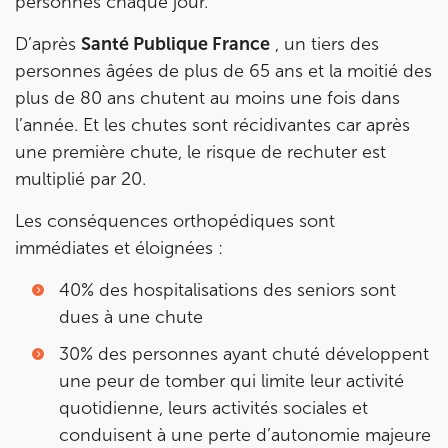
personnes chaque jour.
D’après
Santé Publique France
, un tiers des
personnes âgées de plus de 65 ans et la moitié des
IK PARIS 16 – TROCADÉRO
plus de 80 ans chutent au moins une fois dans
8 Av. de Camoens 75116 Paris
l’année. Et les chutes sont récidivantes car après
8 Av. de Camoens 75116 Paris
01 42 15 22 46
une première chute, le risque de rechuter est
multiplié par 20.
Prenez RDV sur
Les conséquences orthopédiques sont
Prenez RDV sur
immédiates et éloignées :
IK PARIS 15 – SÉGUR
40% des hospitalisations des seniors sont
dues à une chute
75015 Paris
30% des personnes ayant chuté développent
75015 Paris
01 43 31 00 33
une peur de tomber qui limite leur activité
quotidienne, leurs activités sociales et
Prenez RDV sur
Prenez RDV sur
conduisent à une perte d’autonomie majeure