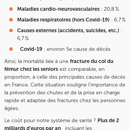
Maladies cardio-neurovasculaires
: 20,8 %
IK CHÂTENAY-MALABRY
Maladies respiratoires (hors Covid-19)
: 6,7 %
380 Av. de la Division Leclerc 92290
Causes externes (accidents, suicides, etc.)
:
Châtenay-Malabry
6,7 %
380 Av. de la Division Leclerc 92290 Châtenay-Ma
01 43 50 05 24
Covid-19
: environ 5e cause de décès
Prenez RDV sur
Ainsi, la mortalité liée à une
fracture du col du
Prenez RDV sur
fémur chez les seniors
est comparable, en
proportion, à celle des principales causes de décès
en France. Cette situation souligne l’importance de
IK PARIS 17 – VILLIERS
la prévention des chutes et de la prise en charge
68 Av. de Villiers 75017 Paris
rapide et adaptée des fractures chez les personnes
68 Av. de Villiers 75017 Paris
01 44 90 90 40
âgées.
Le coût pour notre système de santé ?
Plus de 2
Prenez RDV sur
Prenez RDV sur
milliards d’euros par an
, incluant les