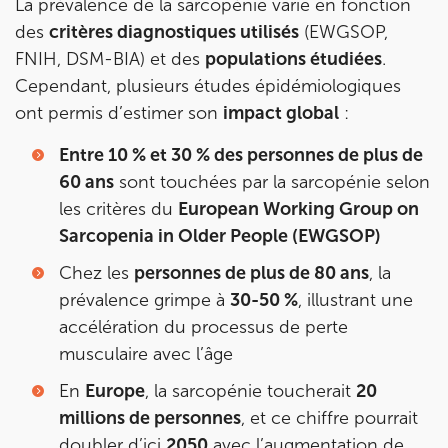
La prévalence de la sarcopénie varie en fonction
des
critères diagnostiques utilisés
(EWGSOP,
Prenez RDV sur
FNIH, DSM-BIA) et des
populations étudiées
.
Prenez RDV sur
Cependant, plusieurs études épidémiologiques
ont permis d’estimer son
impact global
:
KOSS PARIS 8
Entre 10 % et 30 % des personnes de plus de
74 Bd Haussmann 75008 Paris
60 ans
sont touchées par la sarcopénie selon
74 Bd Haussmann 75008 Paris
01 44 71 93 74
les critères du
European Working Group on
Sarcopenia in Older People (EWGSOP)
Prenez RDV sur
Prenez RDV sur
Chez les
personnes de plus de 80 ans
, la
prévalence grimpe à
30-50 %
, illustrant une
accélération du processus de perte
IK MORANGIS
musculaire avec l’âge
85 Av. de Balzac 91420 Morangis
En
Europe
, la sarcopénie toucherait
20
85 Av. de Balzac 91420 Morangis
01 64 48 35 84
millions de personnes
, et ce chiffre pourrait
doubler d’ici
2050
avec l’augmentation de