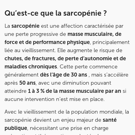
IK PARIS 16 – TROCADÉRO
Qu’est-ce que la sarcopénie ?
8 Av. de Camoens 75116 Paris
8 Av. de Camoens 75116 Paris
01 42 15 22 46
La
sarcopénie
est une affection caractérisée par
une perte progressive de
masse musculaire, de
Prenez RDV sur
force et de performance physique
, principalement
Prenez RDV sur
liée au vieillissement. Elle augmente le risque de
chutes, de fractures, de perte d’autonomie et de
maladies chroniques
. Cette perte commence
IK PARIS 15 – SÉGUR
généralement
dès l’âge de 30 ans
, mais s’accélère
75015 Paris
après
50 ans
, avec une diminution pouvant
75015 Paris
01 43 31 00 33
atteindre
1 à 3 % de la masse musculaire par an
si
aucune intervention n’est mise en place.
Prenez RDV sur
Prenez RDV sur
Avec le vieillissement de la population mondiale, la
sarcopénie devient un enjeu majeur de
santé
publique
, nécessitant une prise en charge
IK PARIS 6 – CASSETTE