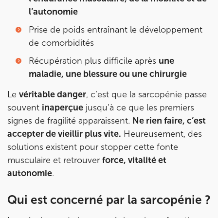
199 Bd Saint-Germain 75007 Paris
01 43 25 10 20
l’autonomie
Prise de poids entraînant le développement
Prenez RDV sur
Prenez RDV sur
de comorbidités
Récupération plus difficile après
une
IK BOIS COLOMBES
maladie, une blessure ou une chirurgie
1 Rue Mertens 92600 Bois-Colombes
Le
véritable danger
, c’est que la sarcopénie passe
1 Rue Mertens 92600 Bois-Colombes
souvent
inaperçue
jusqu’à ce que les premiers
01 43 50 50 81
signes de fragilité apparaissent.
Ne rien faire, c’est
accepter de vieillir plus vite.
Heureusement, des
Prenez RDV sur
Prenez RDV sur
solutions existent pour stopper cette fonte
musculaire et retrouver
force, vitalité et
autonomie
.
IK OLYMPE SANTE ANTONY
28 Rue Velpeau 92160 Antony
Qui est concerné par la sarcopénie ?
28 Rue Velpeau 92160 Antony
01 76 21 71 41