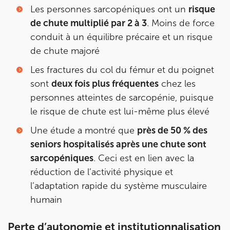
Les personnes sarcopéniques ont un
risque
380 Av. de la Division Leclerc 92290
de chute multiplié par 2 à 3
. Moins de force
Châtenay-Malabry
conduit à un équilibre précaire et un risque
380 Av. de la Division Leclerc 92290 Châtenay-Ma
01 43 50 05 24
de chute majoré
Les fractures du col du fémur et du poignet
Prenez RDV sur
sont
deux fois plus fréquentes
chez les
Prenez RDV sur
personnes atteintes de sarcopénie, puisque
le risque de chute est lui-même plus élevé
IK PARIS 17 – VILLIERS
Une étude a montré que
près de 50 % des
68 Av. de Villiers 75017 Paris
seniors hospitalisés après une chute sont
68 Av. de Villiers 75017 Paris
01 44 90 90 40
sarcopéniques
. Ceci est en lien avec la
réduction de l’activité physique et
Prenez RDV sur
l’adaptation rapide du système musculaire
Prenez RDV sur
humain
IK PARIS 8 – SAINT-LAZARE
Perte d’autonomie et institutionnalisation