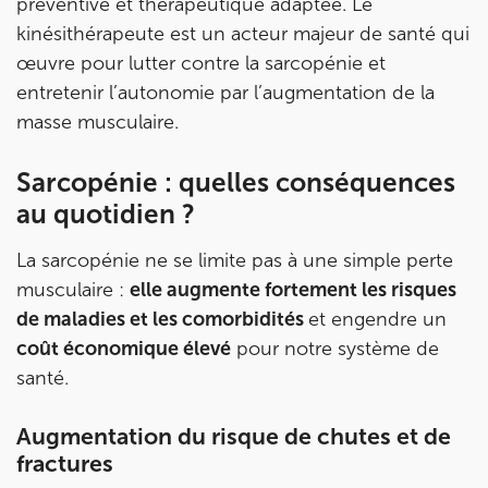
préventive et thérapeutique adaptée. Le
1 Rue Cassette 75006 Paris
kinésithérapeute est un acteur majeur de santé qui
1 Rue Cassette 75006 Paris
01 42 84 06 95
œuvre pour lutter contre la sarcopénie et
entretenir l’autonomie par l’augmentation de la
masse musculaire.
Prenez RDV sur
Prenez RDV sur
Sarcopénie : quelles conséquences
au quotidien ?
IK BOULOGNE
3 Av. André Morizet 92100 Boulogne-
La sarcopénie ne se limite pas à une simple perte
musculaire :
elle augmente fortement les risques
Billancourt
de maladies et les comorbidités
et engendre un
3 Av. André Morizet 92100 Boulogne-Billancourt
01 48 25 34 79
coût économique élevé
pour notre système de
santé.
Prenez RDV sur
Prenez RDV sur
Augmentation du risque de chutes et de
fractures
IK CHÂTENAY-MALABRY