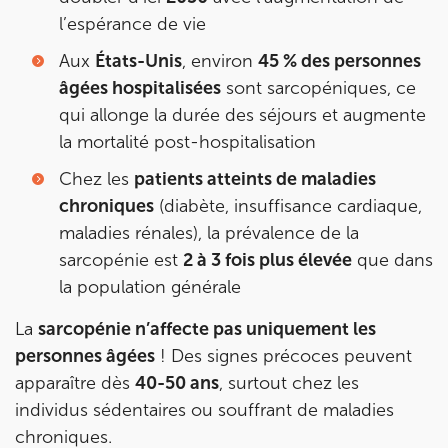
Prenez RDV sur
l’espérance de vie
Prenez RDV sur
Aux
États-Unis
, environ
45 % des personnes
âgées hospitalisées
sont sarcopéniques, ce
IK MEUDON
qui allonge la durée des séjours et augmente
8 Rue de Paris 92190 Meudon
la mortalité post-hospitalisation
8 Rue de Paris 92190 Meudon
01 40 95 01 09
Chez les
patients atteints de maladies
chroniques
(diabète, insuffisance cardiaque,
Prenez RDV sur
maladies rénales), la prévalence de la
Prenez RDV sur
sarcopénie est
2 à 3 fois plus élevée
que dans
la population générale
La
sarcopénie n’affecte pas uniquement les
personnes âgées
! Des signes précoces peuvent
apparaître dès
40-50 ans
, surtout chez les
individus sédentaires ou souffrant de maladies
chroniques.