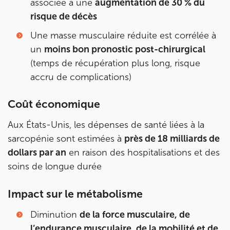
associée à une
augmentation de 30 % du
10 Rue Roubo 75011 Paris
risque de décès
10 Rue Roubo 75011 Paris
01 83 96 48 65
Une masse musculaire réduite est corrélée à
Prenez RDV sur
un
moins bon pronostic post-chirurgical
Prenez RDV sur
(temps de récupération plus long, risque
accru de complications)
IK VANVES
Coût économique
5 Rue Monge 92170 Vanves
Aux États-Unis, les dépenses de santé liées à la
5 Rue Monge 92170 Vanves
01 46 44 33 92
sarcopénie sont estimées à
près de 18 milliards de
dollars par an
en raison des hospitalisations et des
Prenez RDV sur
Prenez RDV sur
soins de longue durée
Impact sur le métabolisme
IK SAINT-GERMAIN
Diminution
de la force musculaire, de
199 Bd Saint-Germain 75007 Paris
l’endurance musculaire, de la mobilité et de