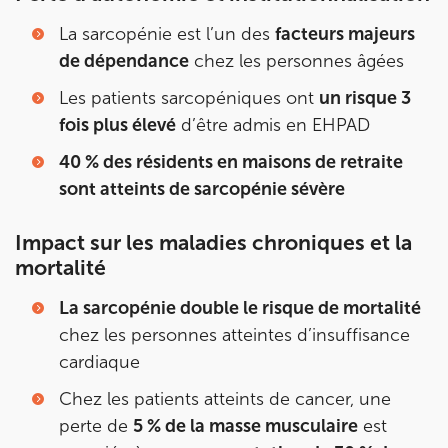
20 Rue de la Pépinière 75008 Paris
La sarcopénie est l’un des
facteurs majeurs
de dépendance
chez les personnes âgées
20 Rue de la Pépinière 75008 Paris
01 55 06 05 07
Les patients sarcopéniques ont
un risque 3
Prenez RDV sur
fois plus élevé
d’être admis en EHPAD
Prenez RDV sur
40 % des résidents en maisons de retraite
sont atteints de sarcopénie sévère
PARIS 9 – PETRELLE
Impact sur les maladies chroniques et la
6 Rue Petrelle 75009 Paris
mortalité
6 Rue Petrelle 75009 Paris
01 71 97 53 67
La sarcopénie double le risque de mortalité
Prenez RDV sur
chez les personnes atteintes d’insuffisance
Prenez RDV sur
cardiaque
Chez les patients atteints de cancer, une
IK Paris 11
perte de
5 % de la masse musculaire
est