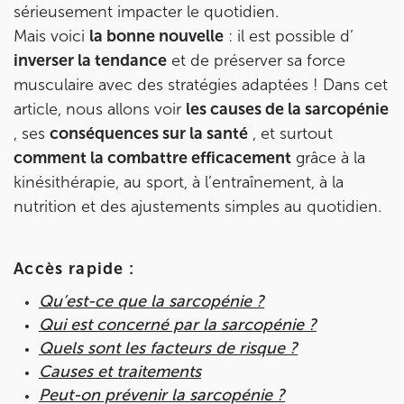
sérieusement impacter le quotidien.
Mais voici
la bonne nouvelle
: il est possible d’
inverser la tendance
et de préserver sa force
musculaire avec des stratégies adaptées ! Dans cet
article, nous allons voir
les causes de la sarcopénie
, ses
conséquences sur la santé
, et surtout
Prendre rendez-vous
comment la combattre efficacement
grâce à la
avec les équipes
kinésithérapie, au sport, à l’entraînement, à la
de Jérôme Auger
nutrition et des ajustements simples au quotidien.
Bénéficiez de l’
expertise de Jérôme Auger
en
prenant rendez-vous avec
ses équipes
dans votre
Accès rapide :
cabinet
IK – Institut Kinésithérapie
le plus proche
de chez vous ou chez
KOSS
, votre allié sport du
Qu’est-ce que la sarcopénie ?
quotidien.
Qui est concerné par la sarcopénie ?
Quels sont les facteurs de risque ?
Causes et traitements
Peut-on prévenir la sarcopénie ?