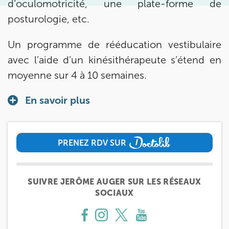
d’oculomotricité, une plate-forme de
IK VANVES
posturologie, etc.
5 Rue Monge 92170 Vanves
Un programme de rééducation vestibulaire
5 Rue Monge 92170 Vanves
01 46 44 33 92
avec l’aide d’un kinésithérapeute s’étend en
Prenez RDV sur
moyenne sur 4 à 10 semaines.
Prenez RDV sur
En savoir plus
IK SAINT-GERMAIN
199 Bd Saint-Germain 75007 Paris
PRENEZ RDV SUR
199 Bd Saint-Germain 75007 Paris
01 43 25 10 20
PRENEZ RDV SUR
Prenez RDV sur
SUIVRE JERÔME AUGER SUR LES RÉSEAUX
Prenez RDV sur
SOCIAUX
IK BOIS COLOMBES