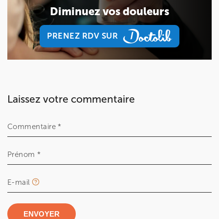
8 Rue de Paris 92190 Meudon
01 40 95 01 09
Diminuez vos douleurs
Prenez RDV sur
PRENEZ RDV SUR
Prenez RDV sur
PRENEZ RDV SUR
Laissez votre commentaire
Commentaire *
Prénom *
E-mail
ENVOYER