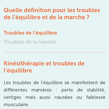
Quelle définition pour les troubles
IK PARIS 15 – SÉGUR
de l’équilibre et de la marche ?
75015 Paris
75015 Paris
Troubles de l’équilibre
01 43 31 00 33
Troubles de la marche
Prenez RDV sur
Prenez RDV sur
Kinésithérapie et troubles de
IK PARIS 6 – CASSETTE
l’équilibre
1 Rue Cassette 75006 Paris
Les troubles de l’équilibre se manifestent de
1 Rue Cassette 75006 Paris
01 42 84 06 95
différentes manières : perte de stabilité,
vertiges mais aussi nausées ou faiblesse
Prenez RDV sur
Prenez RDV sur
musculaire.