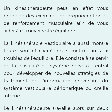
Prenez RDV sur
Un kinésithérapeute peut en effet vous
proposer des exercices de proprioception et
IK PARIS 17 – VILLIERS
de renforcement musculaire afin de vous
68 Av. de Villiers 75017 Paris
aider à retrouver votre équilibre.
68 Av. de Villiers 75017 Paris
01 44 90 90 40
La kinésithérapie vestibulaire a aussi montré
Prenez RDV sur
toute son efficacité pour mettre fin aux
Prenez RDV sur
troubles de l’équilibre. Elle consiste à se servir
de la plasticité du système nerveux central
IK PARIS 8 – SAINT-LAZARE
pour développer de nouvelles stratégies de
20 Rue de la Pépinière 75008 Paris
traitement de l’information provenant du
20 Rue de la Pépinière 75008 Paris
système vestibulaire périphérique ou oreille
01 55 06 05 07
interne.
Prenez RDV sur
Prenez RDV sur
Le kinésithérapeute travaille alors sur deux