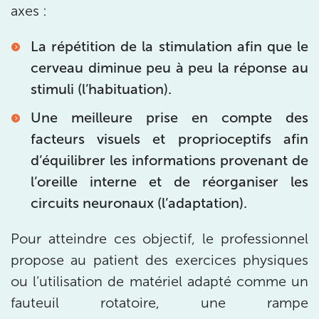
axes :
PARIS 9 – PETRELLE
La répétition de la stimulation afin que le
6 Rue Petrelle 75009 Paris
cerveau diminue peu à peu la réponse au
6 Rue Petrelle 75009 Paris
01 71 97 53 67
stimuli (l’habituation).
Une meilleure prise en compte des
Prenez RDV sur
Prenez RDV sur
facteurs visuels et proprioceptifs afin
d’équilibrer les informations provenant de
IK Paris 11
l’oreille interne et de réorganiser les
circuits neuronaux (l’adaptation).
10 Rue Roubo 75011 Paris
10 Rue Roubo 75011 Paris
01 83 96 48 65
Pour atteindre ces objectif, le professionnel
propose au patient des exercices physiques
Prenez RDV sur
ou l’utilisation de matériel adapté comme un
Prenez RDV sur
fauteuil rotatoire, une rampe