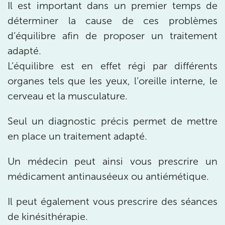
Il est important dans un premier temps de
IK BOULOGNE
déterminer la cause de ces problèmes
d’équilibre afin de proposer un traitement
3 Av. André Morizet 92100 Boulogne-
adapté.
Billancourt
L’équilibre est en effet régi par différents
3 Av. André Morizet 92100 Boulogne-Billancourt
01 48 25 34 79
organes tels que les yeux, l’oreille interne, le
cerveau et la musculature.
Prenez RDV sur
Prenez RDV sur
Seul un diagnostic précis permet de mettre
en place un traitement adapté.
IK CHÂTENAY-MALABRY
380 Av. de la Division Leclerc 92290
Un médecin peut ainsi vous prescrire un
Châtenay-Malabry
médicament antinauséeux ou antiémétique.
380 Av. de la Division Leclerc 92290 Châtenay-Ma
01 43 50 05 24
Il peut également vous prescrire des séances
de kinésithérapie.
Prenez RDV sur