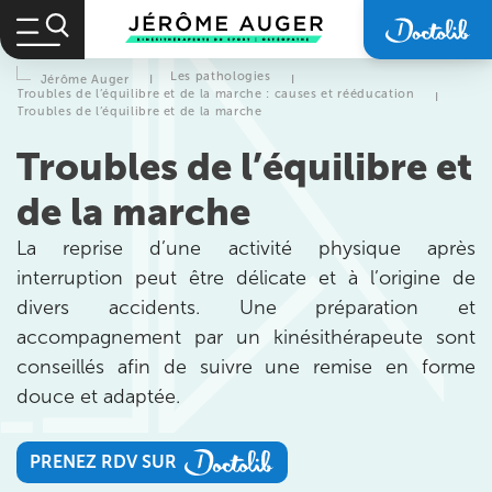
Les pathologies
Jérôme Auger
I
I
Troubles de l’équilibre et de la marche : causes et rééducation
I
Troubles de l’équilibre et de la marche
Troubles de l’équilibre et
de la marche
La reprise d’une activité physique après
interruption peut être délicate et à l’origine de
divers accidents. Une préparation et
accompagnement par un kinésithérapeute sont
conseillés afin de suivre une remise en forme
douce et adaptée.
PRENEZ RDV SUR
PRENEZ RDV SUR