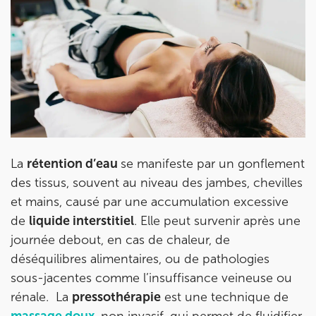
Prendre rendez-vous
avec les équipes
de Jérôme Auger
La
rétention d’eau
se manifeste par un gonflement
Bénéficiez de l’
expertise de Jérôme Auger
en
prenant rendez-vous avec
ses équipes
dans votre
des tissus, souvent au niveau des jambes, chevilles
cabinet
IK – Institut Kinésithérapie
le plus proche
et mains, causé par une accumulation excessive
de chez vous ou chez
KOSS
, votre allié sport du
quotidien.
de
liquide interstitiel
. Elle peut survenir après une
journée debout, en cas de chaleur, de
déséquilibres alimentaires, ou de pathologies
sous-jacentes comme l’insuffisance veineuse ou
rénale. La
pressothérapie
est une technique de
IK PARIS 16 – TROCADÉRO