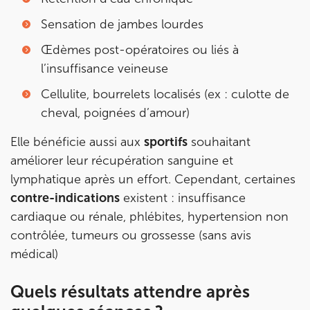
10 Rue Roubo 75011 Paris
01 83 96 48 65
Sensation de jambes lourdes
Prenez RDV sur
Œdèmes post-opératoires ou liés à
Prenez RDV sur
l’insuffisance veineuse
Cellulite, bourrelets localisés (ex : culotte de
IK VANVES
cheval, poignées d’amour)
5 Rue Monge 92170 Vanves
Elle bénéficie aussi aux
sportifs
souhaitant
5 Rue Monge 92170 Vanves
01 46 44 33 92
améliorer leur récupération sanguine et
lymphatique après un effort. Cependant, certaines
Prenez RDV sur
contre-indications
existent : insuffisance
Prenez RDV sur
cardiaque ou rénale, phlébites, hypertension non
contrôlée, tumeurs ou grossesse (sans avis
IK SAINT-GERMAIN
médical)
199 Bd Saint-Germain 75007 Paris
Quels résultats attendre après
199 Bd Saint-Germain 75007 Paris
01 43 25 10 20