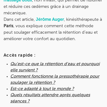
massage doux
, non invasif, qui permet de fluidifier
8 Av. de Camoens 75116 Paris
et réduire ces œdèmes grâce à un drainage
mécanique.
8 Av. de Camoens 75116 Paris
01 42 15 22 46
Dans cet article,
Jérôme Auger
, kinésithérapeute à
Paris
, vous explique comment cette méthode
Prenez RDV sur
Prenez RDV sur
peut soulager efficacement la rétention d’eau et
améliorer votre confort au quotidien.
IK PARIS 15 – SÉGUR
Accès rapide :
75015 Paris
75015 Paris
Qu’est-ce que la rétention d’eau et pourquoi
01 43 31 00 33
elle survient ?
Comment fonctionne la pressothérapie pour
Prenez RDV sur
Prenez RDV sur
soulager la rétention ?
Est-ce adapté à tout le monde ?
Quels résultats attendre après quelques
IK PARIS 6 – CASSETTE
séances ?
1 Rue Cassette 75006 Paris