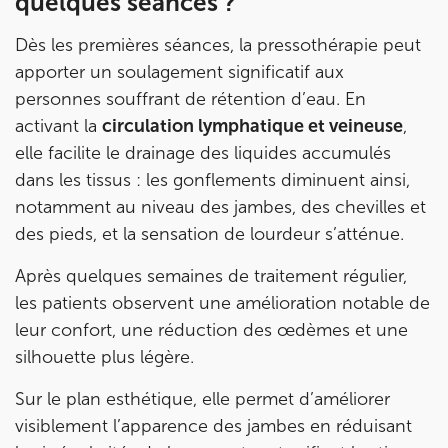
quelques séances ?
Prenez RDV sur
Dès les premières séances, la pressothérapie peut
Prenez RDV sur
apporter un soulagement significatif aux
personnes souffrant de rétention d’eau. En
IK BOIS COLOMBES
activant la
circulation lymphatique et veineuse
,
elle facilite le drainage des liquides accumulés
1 Rue Mertens 92600 Bois-Colombes
dans les tissus : les gonflements diminuent ainsi,
1 Rue Mertens 92600 Bois-Colombes
01 43 50 50 81
notamment au niveau des jambes, des chevilles et
des pieds, et la sensation de lourdeur s’atténue.
Prenez RDV sur
Prenez RDV sur
Après quelques semaines de traitement régulier,
les patients observent une amélioration notable de
leur confort, une réduction des œdèmes et une
IK OLYMPE SANTE ANTONY
silhouette plus légère.
28 Rue Velpeau 92160 Antony
Sur le plan esthétique, elle permet d’améliorer
28 Rue Velpeau 92160 Antony
01 76 21 71 41
visiblement l’apparence des jambes en réduisant