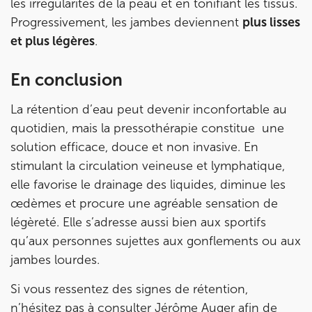
les irrégularités de la peau et en tonifiant les tissus.
Prenez RDV sur
Progressivement, les jambes deviennent
plus lisses
Prenez RDV sur
et plus légères
.
KOSS PARIS 8
En conclusion
74 Bd Haussmann 75008 Paris
La rétention d’eau peut devenir inconfortable au
74 Bd Haussmann 75008 Paris
01 44 71 93 74
quotidien, mais la pressothérapie constitue une
solution efficace, douce et non invasive. En
Prenez RDV sur
stimulant la circulation veineuse et lymphatique,
Prenez RDV sur
elle favorise le drainage des liquides, diminue les
œdèmes et procure une agréable sensation de
IK MORANGIS
légèreté. Elle s’adresse aussi bien aux sportifs
qu’aux personnes sujettes aux gonflements ou aux
85 Av. de Balzac 91420 Morangis
jambes lourdes.
85 Av. de Balzac 91420 Morangis
01 64 48 35 84
Si vous ressentez des signes de rétention,
Prenez RDV sur
n’hésitez pas à consulter Jérôme Auger afin de