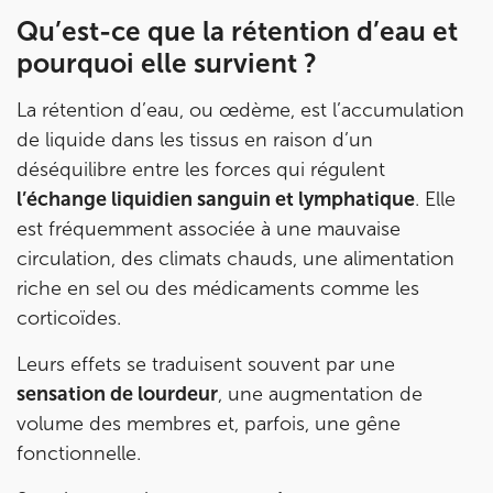
Qu’est-ce que la rétention d’eau et
1 Rue Cassette 75006 Paris
01 42 84 06 95
pourquoi elle survient ?
Prenez RDV sur
La rétention d’eau, ou œdème, est l’accumulation
Prenez RDV sur
de liquide dans les tissus en raison d’un
déséquilibre entre les forces qui régulent
IK BOULOGNE
l’échange liquidien sanguin et lymphatique
. Elle
est fréquemment associée à une mauvaise
3 Av. André Morizet 92100 Boulogne-
circulation, des climats chauds, une alimentation
Billancourt
riche en sel ou des médicaments comme les
3 Av. André Morizet 92100 Boulogne-Billancourt
01 48 25 34 79
corticoïdes.
Prenez RDV sur
Leurs effets se traduisent souvent par une
Prenez RDV sur
sensation de lourdeur
, une augmentation de
volume des membres et, parfois, une gêne
IK CHÂTENAY-MALABRY
fonctionnelle.