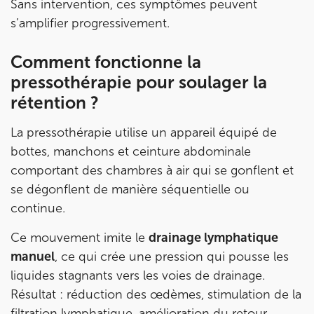
380 Av. de la Division Leclerc 92290
Sans intervention, ces symptômes peuvent
Châtenay-Malabry
s’amplifier progressivement.
380 Av. de la Division Leclerc 92290 Châtenay-Ma
01 43 50 05 24
Comment fonctionne la
pressothérapie pour soulager la
Prenez RDV sur
Prenez RDV sur
rétention ?
La pressothérapie utilise un appareil équipé de
IK PARIS 17 – VILLIERS
bottes, manchons et ceinture abdominale
68 Av. de Villiers 75017 Paris
comportant des chambres à air qui se gonflent et
se dégonflent de manière séquentielle ou
68 Av. de Villiers 75017 Paris
01 44 90 90 40
continue.
Prenez RDV sur
Ce mouvement imite le
drainage lymphatique
Prenez RDV sur
manuel
, ce qui crée une pression qui pousse les
liquides stagnants vers les voies de drainage.
IK PARIS 8 – SAINT-LAZARE
Résultat : réduction des œdèmes, stimulation de la
filtration lymphatique, amélioration du retour