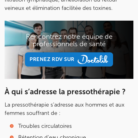
20 Rue de la Pépinière 75008 Paris
veineux et élimination facilitée des toxines.
20 Rue de la Pépinière 75008 Paris
01 55 06 05 07
Prenez RDV sur
Prenez RDV sur
Rencontrez notre équipe de
professionnels de santé
PARIS 9 – PETRELLE
PRENEZ RDV SUR
6 Rue Petrelle 75009 Paris
PRENEZ RDV SUR
6 Rue Petrelle 75009 Paris
01 71 97 53 67
À qui s’adresse la pressothérapie ?
Prenez RDV sur
Prenez RDV sur
La pressothérapie s’adresse aux hommes et aux
femmes souffrant de :
IK Paris 11
Troubles circulatoires
10 Rue Roubo 75011 Paris
Rétention d’eau chronique