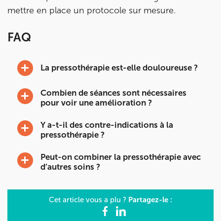
Prenez RDV sur
mettre en place un protocole sur mesure.
IK MEUDON
FAQ
8 Rue de Paris 92190 Meudon
La pressothérapie est-elle douloureuse ?
8 Rue de Paris 92190 Meudon
01 40 95 01 09
Combien de séances sont nécessaires
Prenez RDV sur
pour voir une amélioration ?
Prenez RDV sur
Y a-t-il des contre-indications à la
pressothérapie ?
Peut-on combiner la pressothérapie avec
d’autres soins ?
Partagez-le :
Cet article vous a plu ?