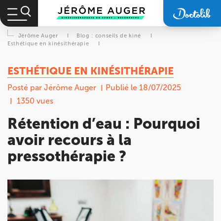
Jérôme Auger
I
Blog : conseils de kiné
I
Esthétique en kinésithérapie
I
ESTHÉTIQUE EN KINÉSITHÉRAPIE
Posté par Jérôme Auger
Publié le 18/07/2025
1350 vues
Rétention d’eau : Pourquoi
avoir recours à la
pressothérapie ?