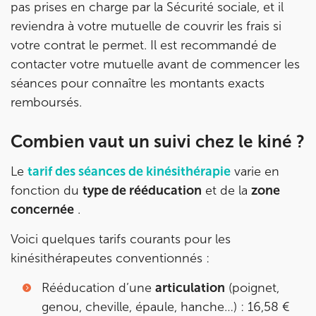
5 Rue Monge 92170 Vanves
01 46 44 33 92
pas prises en charge par la Sécurité sociale, et il
reviendra à votre mutuelle de couvrir les frais si
Prenez RDV sur
votre contrat le permet. Il est recommandé de
Prenez RDV sur
contacter votre mutuelle avant de commencer les
séances pour connaître les montants exacts
IK SAINT-GERMAIN
remboursés.
199 Bd Saint-Germain 75007 Paris
Combien vaut un suivi chez le kiné ?
199 Bd Saint-Germain 75007 Paris
01 43 25 10 20
Le
tarif des séances de kinésithérapie
varie en
fonction du
type de rééducation
et de la
zone
Prenez RDV sur
Prenez RDV sur
concernée
.
Voici quelques tarifs courants pour les
IK BOIS COLOMBES
kinésithérapeutes conventionnés :
1 Rue Mertens 92600 Bois-Colombes
Rééducation d’une
articulation
(poignet,
1 Rue Mertens 92600 Bois-Colombes
01 43 50 50 81
genou, cheville, épaule, hanche…) : 16,58 €