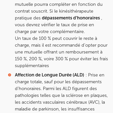
mutuelle pourra compléter en fonction du
75015 Paris
contrat souscrit. Si le kinésithérapeute
75015 Paris
01 43 31 00 33
pratique des
dépassements d’honoraires
,
vous devrez vérifier le taux de prise en
Prenez RDV sur
charge par votre complémentaire.
Prenez RDV sur
Un taux de 100 % peut couvrir le reste à
charge, mais il est recommandé d’opter pour
IK PARIS 6 – CASSETTE
une mutuelle offrant un remboursement à
1 Rue Cassette 75006 Paris
150 %, 200 %, voire 300 % pour éviter les frais
supplémentaires
1 Rue Cassette 75006 Paris
01 42 84 06 95
Affection de Longue Durée (ALD)
: Prise en
Prenez RDV sur
charge totale, sauf pour les dépassements
Prenez RDV sur
d’honoraires. Parmi les ALD figurent des
pathologies telles que la sclérose en plaques,
IK BOULOGNE
les accidents vasculaires cérébraux (AVC), la
maladie de parkinson, les insuffisances
3 Av. André Morizet 92100 Boulogne-