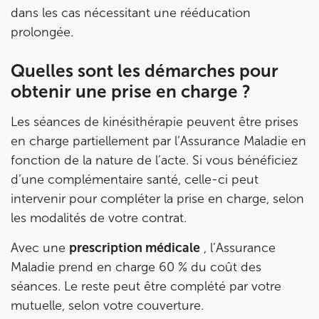
dans les cas nécessitant une rééducation
68 Av. de Villiers 75017 Paris
prolongée.
68 Av. de Villiers 75017 Paris
01 44 90 90 40
Quelles sont les démarches pour
Prenez RDV sur
obtenir une prise en charge ?
Prenez RDV sur
Les séances de kinésithérapie peuvent être prises
IK PARIS 8 – SAINT-LAZARE
en charge partiellement par l’Assurance Maladie en
fonction de la nature de l’acte. Si vous bénéficiez
20 Rue de la Pépinière 75008 Paris
d’une complémentaire santé, celle-ci peut
20 Rue de la Pépinière 75008 Paris
01 55 06 05 07
intervenir pour compléter la prise en charge, selon
les modalités de votre contrat.
Prenez RDV sur
Prenez RDV sur
Avec une
prescription médicale
, l’Assurance
Maladie prend en charge 60 % du coût des
séances. Le reste peut être complété par votre
PARIS 9 – PETRELLE
mutuelle, selon votre couverture.
6 Rue Petrelle 75009 Paris