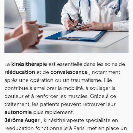
La
kinésithérapie
est essentielle dans les soins de
rééducation
et de
convalescence
, notamment
après une opération ou un traumatisme. Elle
contribue à améliorer la mobilité, à soulager la
douleur et à renforcer les muscles. Grâce à ce
traitement, les patients peuvent retrouver leur
Prendre rendez-vous
autonomie
plus rapidement.
avec les équipes
Jérôme Auger
, kinésithérapeute spécialiste en
de Jérôme Auger
rééducation fonctionnelle à Paris, met en place un