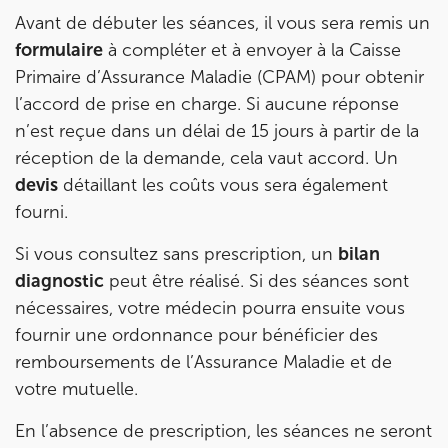
Avant de débuter les séances, il vous sera remis un
6 Rue Petrelle 75009 Paris
01 71 97 53 67
formulaire
à compléter et à envoyer à la Caisse
Primaire d’Assurance Maladie (CPAM) pour obtenir
Prenez RDV sur
l’accord de prise en charge. Si aucune réponse
Prenez RDV sur
n’est reçue dans un délai de 15 jours à partir de la
réception de la demande, cela vaut accord. Un
IK Paris 11
devis
détaillant les coûts vous sera également
10 Rue Roubo 75011 Paris
fourni.
10 Rue Roubo 75011 Paris
01 83 96 48 65
Si vous consultez sans prescription, un
bilan
diagnostic
peut être réalisé. Si des séances sont
Prenez RDV sur
nécessaires, votre médecin pourra ensuite vous
Prenez RDV sur
fournir une ordonnance pour bénéficier des
remboursements de l’Assurance Maladie et de
IK VANVES
votre mutuelle.
5 Rue Monge 92170 Vanves
En l’absence de prescription, les séances ne seront