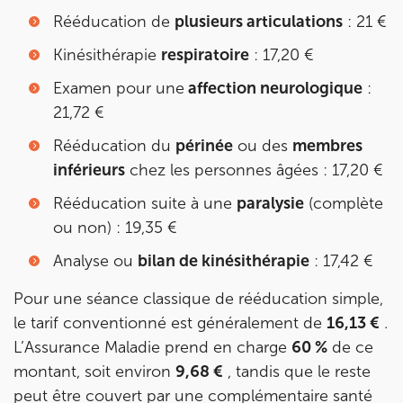
Rééducation de
plusieurs articulations
: 21 €
Prenez RDV sur
Prenez RDV sur
Kinésithérapie
respiratoire
: 17,20 €
Examen pour une
affection neurologique
:
IK OLYMPE SANTE ANTONY
21,72 €
28 Rue Velpeau 92160 Antony
Rééducation du
périnée
ou des
membres
inférieurs
chez les personnes âgées : 17,20 €
28 Rue Velpeau 92160 Antony
01 76 21 71 41
Rééducation suite à une
paralysie
(complète
Prenez RDV sur
ou non) : 19,35 €
Prenez RDV sur
Analyse ou
bilan de kinésithérapie
: 17,42 €
KOSS PARIS 8
Pour une séance classique de rééducation simple,
le tarif conventionné est généralement de
16,13 €
.
74 Bd Haussmann 75008 Paris
L’Assurance Maladie prend en charge
60 %
de ce
74 Bd Haussmann 75008 Paris
01 44 71 93 74
montant, soit environ
9,68 €
, tandis que le reste
peut être couvert par une complémentaire santé