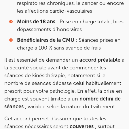
respiratoires chroniques, le cancer ou encore
Billancourt
les affections cardio-vasculaires
3 Av. André Morizet 92100 Boulogne-Billancourt
01 48 25 34 79
Moins de 18 ans
: Prise en charge totale, hors
dépassements d’honoraires
Prenez RDV sur
Prenez RDV sur
Bénéficiaires de la CMU
: Séances prises en
charge à 100 % sans avance de frais
IK CHÂTENAY-MALABRY
Il est essentiel de demander un
accord préalable
à
la Sécurité sociale avant de commencer les
380 Av. de la Division Leclerc 92290
séances de kinésithérapie, notamment si le
Châtenay-Malabry
nombre de séances dépasse celui habituellement
380 Av. de la Division Leclerc 92290 Châtenay-Ma
01 43 50 05 24
prescrit pour votre pathologie. En effet, la prise en
charge est souvent limitée à un
nombre défini de
Prenez RDV sur
Prenez RDV sur
séances
, variable selon la nature du traitement.
Cet accord permet d’assurer que toutes les
IK PARIS 17 – VILLIERS
séances nécessaires seront
couvertes
, surtout