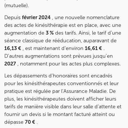
Prenez RDV sur
(mutuelle).
Prenez RDV sur
Depuis
février 2024
, une nouvelle nomenclature
des actes de kinésithérapie est en place, avec une
IK MORANGIS
augmentation de
3 %
des tarifs. Ainsi, le tarif d’une
85 Av. de Balzac 91420 Morangis
séance classique de rééducation, auparavant de
85 Av. de Balzac 91420 Morangis
01 64 48 35 84
16,13 €
, est maintenant d’environ
16,61 €
.
D’autres augmentations sont prévues jusqu’en
Prenez RDV sur
2027
, notamment pour les actes plus complexes.
Prenez RDV sur
Les dépassements d’honoraires sont encadrés
pour les kinésithérapeutes conventionnés et leur
IK MEUDON
pratique est régulée par l’Assurance Maladie. De
8 Rue de Paris 92190 Meudon
plus, les kinésithérapeutes doivent afficher leurs
tarifs de manière visible dans leur salle d’attente et
8 Rue de Paris 92190 Meudon
01 40 95 01 09
fournir un devis si le montant facturé atteint ou
dépasse
70 €
.
Prenez RDV sur