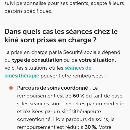
suivi personnalisé pour ses patients, adapté à leurs
Bénéficiez de l’
expertise de Jérôme Auger
en
besoins spécifiques.
prenant rendez-vous avec
ses équipes
dans votre
cabinet
IK – Institut Kinésithérapie
le plus proche
de chez vous ou chez
KOSS
, votre allié sport du
quotidien.
Dans quels cas les séances chez le
kiné sont prises en charge ?
La prise en charge par la Sécurité sociale dépend
du
type de consultation
ou de
votre situation.
IK PARIS 16 – TROCADÉRO
Voici les situations où les
séances de
8 Av. de Camoens 75116 Paris
kinésithérapie
peuvent être remboursées :
8 Av. de Camoens 75116 Paris
01 42 15 22 46
Parcours de soins coordonné
: Le
remboursement est de
60 %
du tarif de base
Prenez RDV sur
si les séances sont prescrites par un médecin
Prenez RDV sur
et réalisées par un kinésithérapeute
conventionné. Hors parcours de soins, le
IK PARIS 15 – SÉGUR
remboursement est réduit à
30 %.
Votre