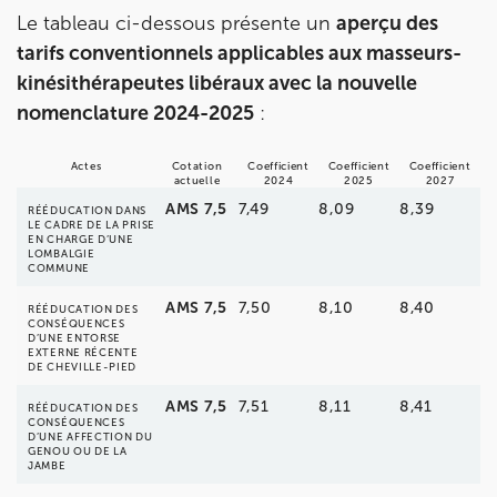
Prenez RDV sur
Le tableau ci-dessous présente un
aperçu des
tarifs conventionnels applicables aux masseurs-
kinésithérapeutes libéraux avec la nouvelle
nomenclature 2024-2025
:
Actes
Cotation
Coefficient
Coefficient
Coefficient
actuelle
2024
2025
2027
AMS 7,5
7,49
8,09
8,39
RÉÉDUCATION DANS
LE CADRE DE LA PRISE
EN CHARGE D’UNE
LOMBALGIE
COMMUNE
AMS 7,5
7,50
8,10
8,40
RÉÉDUCATION DES
CONSÉQUENCES
D’UNE ENTORSE
EXTERNE RÉCENTE
DE CHEVILLE-PIED
AMS 7,5
7,51
8,11
8,41
RÉÉDUCATION DES
CONSÉQUENCES
D’UNE AFFECTION DU
GENOU OU DE LA
JAMBE