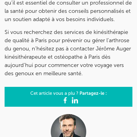
Prenez RDV sur
qu’il est essentiel de consulter un professionnel de
la santé pour obtenir des conseils personnalisés et
un soutien adapté à vos besoins individuels.
IK BOIS COLOMBES
Si vous recherchez des services de kinésithérapie
1 Rue Mertens 92600 Bois-Colombes
de qualité à Paris pour prévenir ou gérer l’arthrose
1 Rue Mertens 92600 Bois-Colombes
01 43 50 50 81
du genou, n’hésitez pas à contacter Jérôme Auger
kinésithérapeute et ostéopathe à Paris dès
Prenez RDV sur
aujourd’hui pour commencer votre voyage vers
Prenez RDV sur
des genoux en meilleure santé.
IK OLYMPE SANTE ANTONY
Partagez-le :
Cet article vous a plu ?
28 Rue Velpeau 92160 Antony
28 Rue Velpeau 92160 Antony
01 76 21 71 41
Prenez RDV sur
Prenez RDV sur