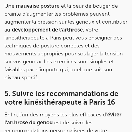
Une
mauvaise posture
et la peur de bouger de
Prenez RDV sur
crainte d’augmenter les problèmes peuvent
Prenez RDV sur
augmenter la pression sur les genoux et contribuer
au
développement de l’arthrose
. Votre
PARIS 9 – PETRELLE
kinésithérapeute à Paris peut vous enseigner des
techniques de posture correctes et des
6 Rue Petrelle 75009 Paris
mouvements appropriés pour soulager la tension
6 Rue Petrelle 75009 Paris
01 71 97 53 67
sur vos genoux. Les exercices sont simples et
faisables par n’importe qui, quel que soit son
Prenez RDV sur
niveau sportif.
Prenez RDV sur
5. Suivre les recommandations de
IK Paris 11
votre kinésithérapeute à Paris 16
10 Rue Roubo 75011 Paris
Enfin, l’un des moyens les plus efficaces d’
éviter
10 Rue Roubo 75011 Paris
01 83 96 48 65
l’arthrose du genou
est de suivre les
recommandations personnalisées de votre