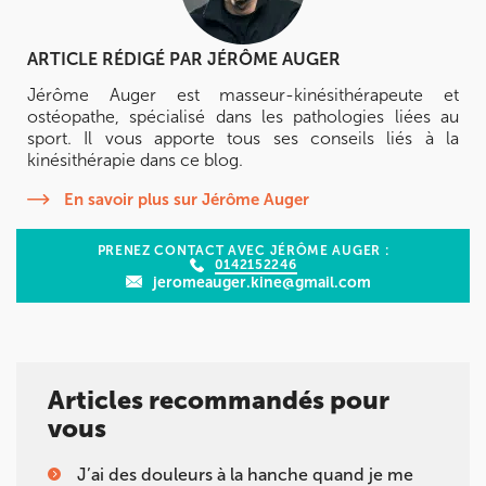
KOSS PARIS 8
ARTICLE RÉDIGÉ PAR
JÉRÔME AUGER
74 Bd Haussmann 75008 Paris
Jérôme Auger est masseur-kinésithérapeute et
ostéopathe, spécialisé dans les pathologies liées au
74 Bd Haussmann 75008 Paris
01 44 71 93 74
sport. Il vous apporte tous ses conseils liés à la
kinésithérapie dans ce blog.
Prenez RDV sur
En savoir plus sur Jérôme Auger
Prenez RDV sur
PRENEZ CONTACT AVEC JÉRÔME AUGER :
0142152246
IK MORANGIS
jeromeauger.kine@gmail.com
85 Av. de Balzac 91420 Morangis
85 Av. de Balzac 91420 Morangis
01 64 48 35 84
Articles recommandés pour
Prenez RDV sur
vous
Prenez RDV sur
J’ai des douleurs à la hanche quand je me