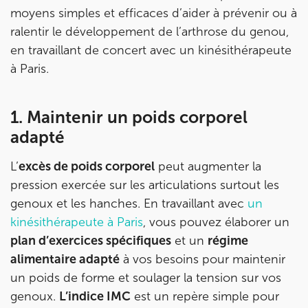
8 Av. de Camoens 75116 Paris
01 42 15 22 46
moyens simples et efficaces d’aider à prévenir ou à
ralentir le développement de l’arthrose du genou,
Prenez RDV sur
en travaillant de concert avec un kinésithérapeute
Prenez RDV sur
à Paris.
IK PARIS 15 – SÉGUR
1. Maintenir un poids corporel
75015 Paris
adapté
75015 Paris
01 43 31 00 33
L’
excès de poids corporel
peut augmenter la
pression exercée sur les articulations surtout les
Prenez RDV sur
Prenez RDV sur
genoux et les hanches. En travaillant avec
un
kinésithérapeute à Paris
, vous pouvez élaborer un
plan d’exercices spécifiques
et un
régime
IK PARIS 6 – CASSETTE
alimentaire adapté
à vos besoins pour maintenir
1 Rue Cassette 75006 Paris
un poids de forme et soulager la tension sur vos
1 Rue Cassette 75006 Paris
01 42 84 06 95
genoux.
L’indice IMC
est un repère simple pour