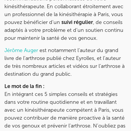
Prenez RDV sur
kinésithérapeute. En collaborant étroitement avec
Prenez RDV sur
un professionnel de la kinésithérapie à Paris, vous
pouvez bénéficier d’un
suivi régulier
, de conseils
IK VANVES
adaptés à votre problème et d’un soutien continu
pour maintenir la santé de vos genoux.
5 Rue Monge 92170 Vanves
5 Rue Monge 92170 Vanves
01 46 44 33 92
Jérôme Auger
est notamment l‘auteur du grand
livre de l’arthrose publié chez Eyrolles, et l’auteur
Prenez RDV sur
de très nombreux articles et vidéos sur l’arthrose à
Prenez RDV sur
destination du grand public.
Le mot de la fin :
IK SAINT-GERMAIN
En intégrant ces 5 simples conseils et stratégies
dans votre routine quotidienne et en travaillant
199 Bd Saint-Germain 75007 Paris
avec un kinésithérapeute compétent à Paris, vous
199 Bd Saint-Germain 75007 Paris
01 43 25 10 20
pouvez contribuer de manière proactive à la santé
de vos genoux et prévenir l’arthrose. N’oubliez pas
Prenez RDV sur