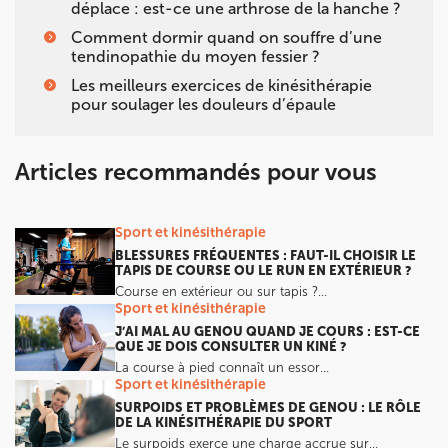
déplace : est-ce une arthrose de la hanche ?
IK MEUDON
Comment dormir quand on souffre d’une
tendinopathie du moyen fessier ?
8 Rue de Paris 92190 Meudon
Les meilleurs exercices de kinésithérapie
8 Rue de Paris 92190 Meudon
01 40 95 01 09
pour soulager les douleurs d’épaule
Prenez RDV sur
Prenez RDV sur
Articles recommandés pour vous
Sport et kinésithérapie
BLESSURES FRÉQUENTES : FAUT-IL CHOISIR LE
TAPIS DE COURSE OU LE RUN EN EXTÉRIEUR ?
Course en extérieur ou sur tapis ?…
Sport et kinésithérapie
J’AI MAL AU GENOU QUAND JE COURS : EST-CE
QUE JE DOIS CONSULTER UN KINÉ ?
La course à pied connaît un essor…
Sport et kinésithérapie
SURPOIDS ET PROBLÈMES DE GENOU : LE RÔLE
DE LA KINÉSITHÉRAPIE DU SPORT
Le surpoids exerce une charge accrue sur…