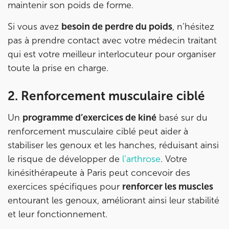
maintenir son poids de forme.
Prenez RDV sur
Si vous avez
besoin de perdre du poids
, n’hésitez
Prenez RDV sur
pas à prendre contact avec votre médecin traitant
qui est votre meilleur interlocuteur pour organiser
IK BOULOGNE
toute la prise en charge.
3 Av. André Morizet 92100 Boulogne-
2. Renforcement musculaire ciblé
Billancourt
3 Av. André Morizet 92100 Boulogne-Billancourt
01 48 25 34 79
Un
programme d’exercices de kiné
basé sur du
renforcement musculaire ciblé peut aider à
Prenez RDV sur
stabiliser les genoux et les hanches, réduisant ainsi
Prenez RDV sur
le risque de développer de
l’arthrose
. Votre
kinésithérapeute à Paris peut concevoir des
IK CHÂTENAY-MALABRY
exercices spécifiques pour
renforcer les muscles
entourant les genoux, améliorant ainsi leur stabilité
380 Av. de la Division Leclerc 92290
et leur fonctionnement.
Châtenay-Malabry