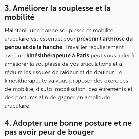
380 Av. de la Division Leclerc 92290 Châtenay-Ma
01 43 50 05 24
3. Améliorer la souplesse et la
mobilité
Prenez RDV sur
Prenez RDV sur
Maintenir une bonne souplesse et mobilité
articulaire est essentiel pour
prévenir l’arthrose du
IK PARIS 17 – VILLIERS
genou et de la hanche
. Travailler régulièrement
avec un
kinésithérapeute à Paris
peut vous aider à
68 Av. de Villiers 75017 Paris
améliorer la souplesse de vos articulations et à
68 Av. de Villiers 75017 Paris
01 44 90 90 40
réduire les risques de raideur et de douleur. Le
kinésithérapeute va vous proposer des exercices
Prenez RDV sur
de mobilité, d’auto-mobilisation, des étirements et
Prenez RDV sur
des postures afin de gagner en amplitude
articulaire.
IK PARIS 8 – SAINT-LAZARE
4. Adopter une bonne posture et ne
20 Rue de la Pépinière 75008 Paris
pas avoir peur de bouger
20 Rue de la Pépinière 75008 Paris
01 55 06 05 07