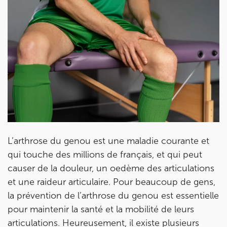
Prendre rendez-vous
avec les équipes
de Jérôme Auger
Bénéficiez de l’
expertise de Jérôme Auger
en
prenant rendez-vous avec
ses équipes
dans votre
cabinet
IK – Institut Kinésithérapie
le plus proche
de chez vous ou chez
KOSS
, votre allié sport du
quotidien.
L’arthrose du genou est une maladie courante et
qui touche des millions de français, et qui peut
causer de la douleur, un oedème des articulations
et une raideur articulaire. Pour beaucoup de gens,
IK PARIS 16 – TROCADÉRO
la prévention de l’arthrose du genou est essentielle
pour maintenir la santé et la mobilité de leurs
8 Av. de Camoens 75116 Paris
articulations. Heureusement, il existe plusieurs