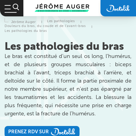
Les pathologies
Jérôme Auger
I
I
Douleurs du bras, du coude et de l’avant-bras
I
Les pathologies du bras
Les pathologies du bras
Le bras est constitué d’un seul os long, l’humérus,
et de plusieurs groupes musculaires : biceps
brachial à l’avant, triceps brachial à l’arrière, et
deltoïde sur le côté. Il forme la partie proximale de
notre membre supérieur, et n’est pas épargné par
les traumatismes et les accidents. La blessure la
plus fréquente, qui nécessite une prise en charge
urgente, est la fracture de l’humérus.
Prendre rendez-vous
avec les équipes
PRENEZ RDV SUR
de Jérôme Auger