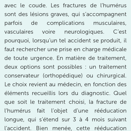
3 Av. André Morizet 92100 Boulogne-
avec le coude. Les fractures de l’humérus
Billancourt
sont des lésions graves, qui s’accompagnent
3 Av. André Morizet 92100 Boulogne-Billancourt
01 48 25 34 79
parfois de complications musculaires,
vasculaires voire neurologiques. C’est
Prenez RDV sur
pourquoi, lorsqu’un tel accident se produit, il
Prenez RDV sur
faut rechercher une prise en charge médicale
de toute urgence. En matière de traitement,
IK CHÂTENAY-MALABRY
deux options sont possibles : un traitement
380 Av. de la Division Leclerc 92290
conservateur (orthopédique) ou chirurgical.
Châtenay-Malabry
Le choix revient au médecin, en fonction des
380 Av. de la Division Leclerc 92290 Châtenay-Ma
01 43 50 05 24
éléments recueillis lors du diagnostic. Quel
que soit le traitement choisi, la fracture de
Prenez RDV sur
l’humérus fait l’objet d’une rééducation
Prenez RDV sur
longue, qui s’étend sur 3 à 4 mois suivant
l’accident. Bien menée, cette rééducation
IK PARIS 17 – VILLIERS