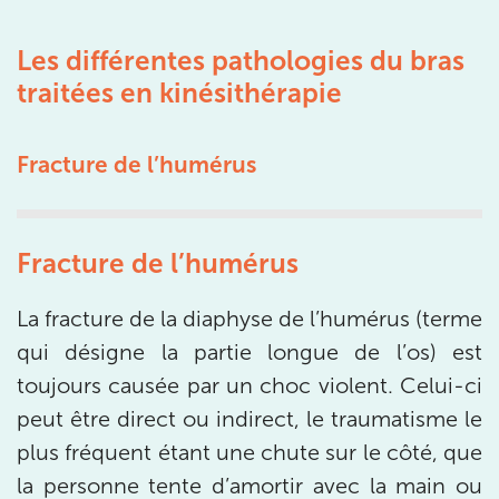
75015 Paris
Les différentes pathologies du bras
75015 Paris
01 43 31 00 33
traitées en kinésithérapie
Prenez RDV sur
Prenez RDV sur
Fracture de l’humérus
IK PARIS 6 – CASSETTE
Fracture de l’humérus
1 Rue Cassette 75006 Paris
1 Rue Cassette 75006 Paris
01 42 84 06 95
La fracture de la diaphyse de l’humérus (terme
qui désigne la partie longue de l’os) est
Prenez RDV sur
toujours causée par un choc violent. Celui-ci
Prenez RDV sur
peut être direct ou indirect, le traumatisme le
plus fréquent étant une chute sur le côté, que
IK BOULOGNE
la personne tente d’amortir avec la main ou