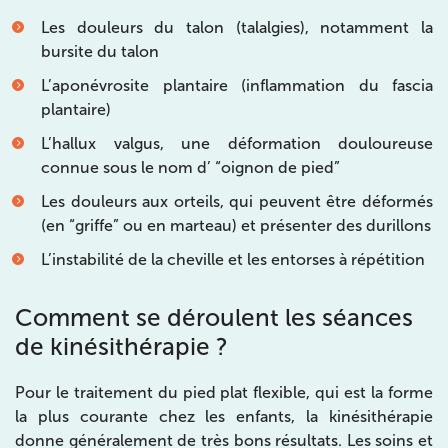
Les douleurs du talon (talalgies), notamment la
10 Rue Roubo 75011 Paris
bursite du talon
10 Rue Roubo 75011 Paris
01 83 96 48 65
L’aponévrosite plantaire (inflammation du fascia
plantaire)
Prenez RDV sur
L’hallux valgus, une déformation douloureuse
Prenez RDV sur
connue sous le nom d’ “oignon de pied”
Les douleurs aux orteils, qui peuvent être déformés
IK VANVES
(en “griffe” ou en marteau) et présenter des durillons
5 Rue Monge 92170 Vanves
L’instabilité de la cheville et les entorses à répétition
5 Rue Monge 92170 Vanves
01 46 44 33 92
Comment se déroulent les séances
Prenez RDV sur
de kinésithérapie ?
Prenez RDV sur
Pour le traitement du pied plat flexible, qui est la forme
la plus courante chez les enfants, la kinésithérapie
IK SAINT-GERMAIN
donne généralement de très bons résultats. Les soins et