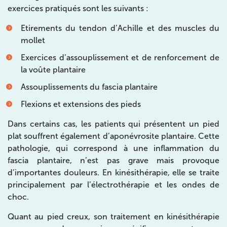
199 Bd Saint-Germain 75007 Paris
exercices pratiqués sont les suivants :
199 Bd Saint-Germain 75007 Paris
01 43 25 10 20
Etirements du tendon d’Achille et des muscles du
mollet
Prenez RDV sur
Exercices d’assouplissement et de renforcement de
Prenez RDV sur
la voûte plantaire
Assouplissements du fascia plantaire
IK BOIS COLOMBES
Flexions et extensions des pieds
1 Rue Mertens 92600 Bois-Colombes
Dans certains cas, les patients qui présentent un pied
1 Rue Mertens 92600 Bois-Colombes
01 43 50 50 81
plat souffrent également d’aponévrosite plantaire. Cette
pathologie, qui correspond à une inflammation du
Prenez RDV sur
fascia plantaire, n’est pas grave mais provoque
Prenez RDV sur
d’importantes douleurs. En kinésithérapie, elle se traite
principalement par l’électrothérapie et les ondes de
choc.
IK OLYMPE SANTE ANTONY
Quant au pied creux, son traitement en kinésithérapie
28 Rue Velpeau 92160 Antony