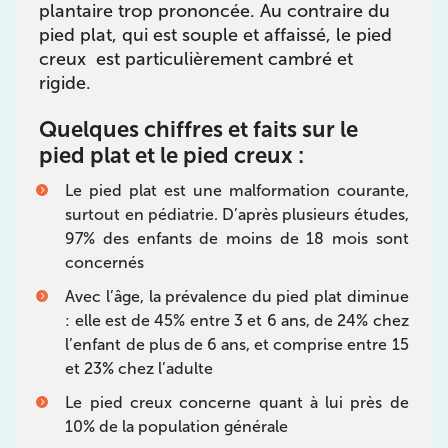
plantaire trop prononcée. Au contraire du
pied plat, qui est souple et affaissé, le pied
IK PARIS 16 – TROCADÉRO
creux est particulièrement cambré et
rigide.
8 Av. de Camoens 75116 Paris
8 Av. de Camoens 75116 Paris
01 42 15 22 46
Quelques chiffres et faits sur le
pied plat et le pied creux :
Prenez RDV sur
Le pied plat est une malformation courante,
Prenez RDV sur
surtout en pédiatrie. D’après plusieurs études,
97% des enfants de moins de 18 mois sont
IK PARIS 15 – SÉGUR
concernés
Avec l’âge, la prévalence du pied plat diminue
75015 Paris
: elle est de 45% entre 3 et 6 ans, de 24% chez
75015 Paris
01 43 31 00 33
l’enfant de plus de 6 ans, et comprise entre 15
et 23% chez l’adulte
Prenez RDV sur
Le pied creux concerne quant à lui près de
Prenez RDV sur
10% de la population générale