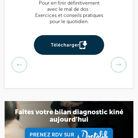
Pour en finir définitivement
Guide pratique 
avec le mal de dos :
: des exercices
Exercices et conseils pratiques
prévenir et sou
pour le quotidien.
Utile pour tou
be
Télécharger
Téléch
Faites votre bilan diagnostic kiné
aujourd’hui
PRENEZ RDV SUR