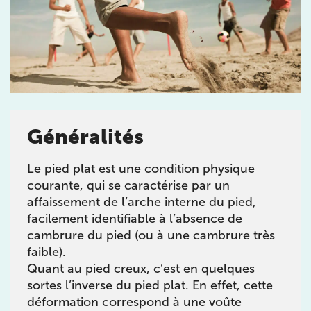
Généralités
Prendre rendez-vous
avec les équipes
Le pied plat est une condition physique
de Jérôme Auger
courante, qui se caractérise par un
affaissement de l’arche interne du pied,
Bénéficiez de l’
expertise de Jérôme Auger
en
facilement identifiable à l’absence de
prenant rendez-vous avec
ses équipes
dans votre
cabinet
IK – Institut Kinésithérapie
le plus proche
cambrure du pied (ou à une cambrure très
de chez vous ou chez
KOSS
, votre allié sport du
faible).
quotidien.
Quant au pied creux, c’est en quelques
sortes l’inverse du pied plat. En effet, cette
déformation correspond à une voûte