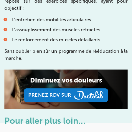
repose sur des exercices spécifiques, ayant pour
28 Rue Velpeau 92160 Antony
01 76 21 71 41
objectif :
L’entretien des mobilités articulaires
Prenez RDV sur
Prenez RDV sur
L’assouplissement des muscles rétractés
Le renforcement des muscles défaillants
KOSS PARIS 8
Sans oublier bien sûr un programme de rééducation à la
marche.
74 Bd Haussmann 75008 Paris
74 Bd Haussmann 75008 Paris
01 44 71 93 74
Diminuez vos douleurs
Prenez RDV sur
Prenez RDV sur
PRENEZ RDV SUR
PRENEZ RDV SUR
IK MORANGIS
Pour aller plus loin…
85 Av. de Balzac 91420 Morangis
85 Av. de Balzac 91420 Morangis
01 64 48 35 84