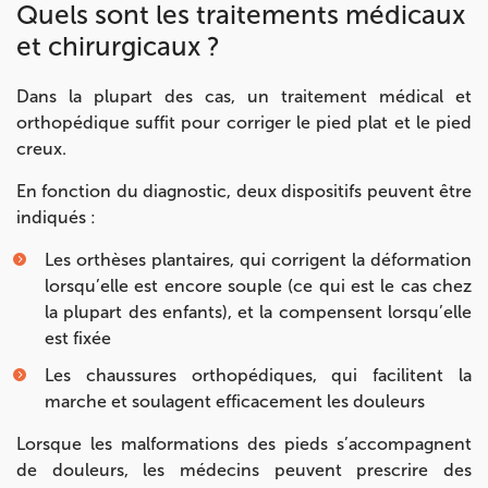
Quels sont les traitements médicaux
et chirurgicaux ?
Prenez RDV sur
Prenez RDV sur
Dans la plupart des cas, un traitement médical et
orthopédique suffit pour corriger le pied plat et le pied
IK MEUDON
creux.
8 Rue de Paris 92190 Meudon
En fonction du diagnostic, deux dispositifs peuvent être
indiqués :
8 Rue de Paris 92190 Meudon
01 40 95 01 09
Les orthèses plantaires, qui corrigent la déformation
Prenez RDV sur
lorsqu’elle est encore souple (ce qui est le cas chez
Prenez RDV sur
la plupart des enfants), et la compensent lorsqu’elle
est fixée
Les chaussures orthopédiques, qui facilitent la
marche et soulagent efficacement les douleurs
Lorsque les malformations des pieds s’accompagnent
de douleurs, les médecins peuvent prescrire des