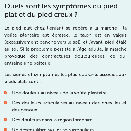
Quels sont les symptômes du pied
IK CHÂTENAY-MALABRY
plat et du pied creux ?
380 Av. de la Division Leclerc 92290
Châtenay-Malabry
Le pied plat chez l’enfant se repère à la marche : la
voûte plantaire est écrasée, le talon est en valgus
380 Av. de la Division Leclerc 92290 Châtenay-Ma
01 43 50 05 24
(excessivement penché vers le sol), et l’avant-pied étalé
au sol. Si le problème persiste à l’âge adulte, la marche
Prenez RDV sur
provoque des contractures douloureuses, ce qui
Prenez RDV sur
entraîne une boiterie.
Les signes et symptômes les plus courants associés aux
IK PARIS 17 – VILLIERS
pieds plats sont :
68 Av. de Villiers 75017 Paris
Une douleur au niveau de la voûte plantaire
68 Av. de Villiers 75017 Paris
01 44 90 90 40
Des douleurs articulaires au niveau des chevilles et
des genoux
Prenez RDV sur
Prenez RDV sur
Des douleurs dans la région lombaire
Un déséquilibre sur les sols irréguliers