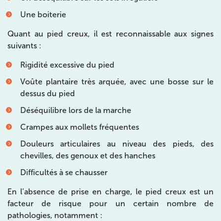
IK PARIS 8 – SAINT-LAZARE
Une boiterie
20 Rue de la Pépinière 75008 Paris
Quant au pied creux, il est reconnaissable aux signes
suivants :
20 Rue de la Pépinière 75008 Paris
01 55 06 05 07
Rigidité excessive du pied
Prenez RDV sur
Voûte plantaire très arquée, avec une bosse sur le
Prenez RDV sur
dessus du pied
Déséquilibre lors de la marche
PARIS 9 – PETRELLE
Crampes aux mollets fréquentes
6 Rue Petrelle 75009 Paris
Douleurs articulaires au niveau des pieds, des
6 Rue Petrelle 75009 Paris
01 71 97 53 67
chevilles, des genoux et des hanches
Difficultés à se chausser
Prenez RDV sur
Prenez RDV sur
En l’absence de prise en charge, le pied creux est un
facteur de risque pour un certain nombre de
pathologies, notamment :
IK Paris 11