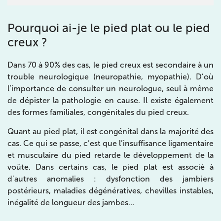
IK PARIS 6 – CASSETTE
Pourquoi ai-je
le pied plat ou le pied
1 Rue Cassette 75006 Paris
creux ?
1 Rue Cassette 75006 Paris
01 42 84 06 95
Dans 70 à 90% des cas, le pied creux est secondaire à un
Prenez RDV sur
trouble neurologique (neuropathie, myopathie). D’où
Prenez RDV sur
l’importance de consulter un neurologue, seul à même
de dépister la pathologie en cause. Il existe également
des formes familiales, congénitales du pied creux.
IK BOULOGNE
Quant au pied plat, il est congénital dans la majorité des
3 Av. André Morizet 92100 Boulogne-
cas. Ce qui se passe, c’est que l’insuffisance ligamentaire
Billancourt
et musculaire du pied retarde le développement de la
3 Av. André Morizet 92100 Boulogne-Billancourt
01 48 25 34 79
voûte. Dans certains cas, le pied plat est associé à
d’autres anomalies : dysfonction des jambiers
postérieurs, maladies dégénératives, chevilles instables,
Prenez RDV sur
Prenez RDV sur
inégalité de longueur des jambes…