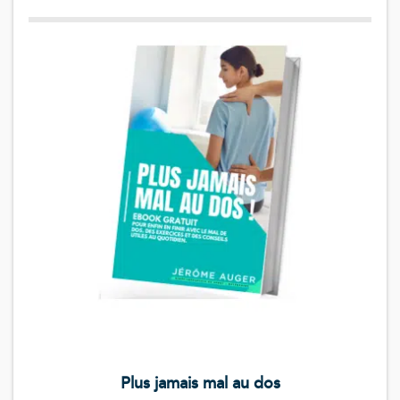
Plus jamais mal au dos
Le guide k