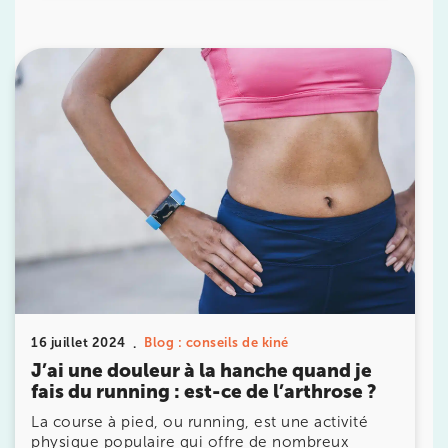
10 Rue Roubo 75011 Paris
10 Rue Roubo 75011 Paris
01 83 96 48 65
Prenez RDV sur
Prenez RDV sur
IK VANVES
5 Rue Monge 92170 Vanves
5 Rue Monge 92170 Vanves
01 46 44 33 92
Prenez RDV sur
Prenez RDV sur
16 juillet 2024
Blog : conseils de kiné
J’ai une douleur à la hanche quand je
fais du running : est-ce de l’arthrose ?
IK SAINT-GERMAIN
La course à pied, ou running, est une activité
physique populaire qui offre de nombreux
199 Bd Saint-Germain 75007 Paris