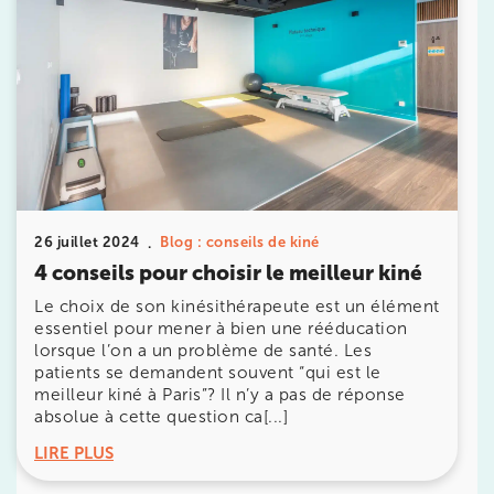
IK PARIS 8 – SAINT-LAZARE
20 Rue de la Pépinière 75008 Paris
20 Rue de la Pépinière 75008 Paris
01 55 06 05 07
Prenez RDV sur
Prenez RDV sur
PARIS 9 – PETRELLE
26 juillet 2024
Blog : conseils de kiné
4 conseils pour choisir le meilleur kiné
6 Rue Petrelle 75009 Paris
Le choix de son kinésithérapeute est un élément
6 Rue Petrelle 75009 Paris
01 71 97 53 67
essentiel pour mener à bien une rééducation
lorsque l’on a un problème de santé. Les
patients se demandent souvent “qui est le
Prenez RDV sur
meilleur kiné à Paris”? Il n’y a pas de réponse
Prenez RDV sur
absolue à cette question ca[...]
LIRE PLUS
IK Paris 11