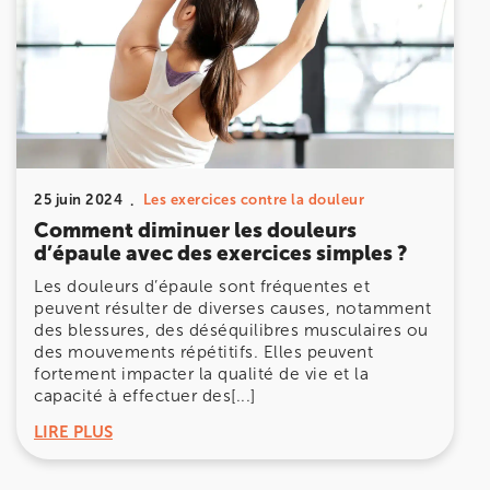
Prenez RDV sur
Prenez RDV sur
IK MEUDON
8 Rue de Paris 92190 Meudon
8 Rue de Paris 92190 Meudon
25 juin 2024
Les exercices contre la douleur
01 40 95 01 09
Comment diminuer les douleurs
d’épaule avec des exercices simples ?
Prenez RDV sur
Prenez RDV sur
Les douleurs d’épaule sont fréquentes et
peuvent résulter de diverses causes, notamment
des blessures, des déséquilibres musculaires ou
des mouvements répétitifs. Elles peuvent
fortement impacter la qualité de vie et la
capacité à effectuer des[...]
LIRE PLUS