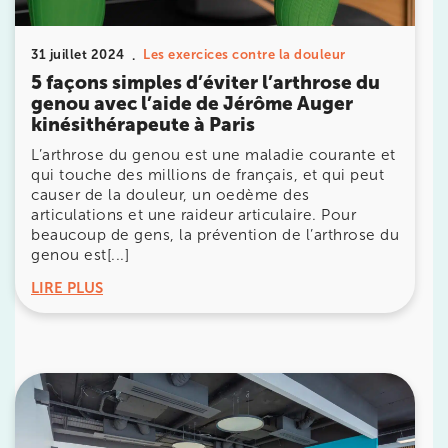
IK CHÂTENAY-MALABRY
380 Av. de la Division Leclerc 92290
31 juillet 2024
Les exercices contre la douleur
Châtenay-Malabry
5 façons simples d’éviter l’arthrose du
380 Av. de la Division Leclerc 92290 Châtenay-Ma
genou avec l’aide de Jérôme Auger
01 43 50 05 24
kinésithérapeute à Paris
L’arthrose du genou est une maladie courante et
Prenez RDV sur
qui touche des millions de français, et qui peut
Prenez RDV sur
causer de la douleur, un oedème des
articulations et une raideur articulaire. Pour
beaucoup de gens, la prévention de l’arthrose du
IK PARIS 17 – VILLIERS
genou est[...]
68 Av. de Villiers 75017 Paris
LIRE PLUS
68 Av. de Villiers 75017 Paris
01 44 90 90 40
Prenez RDV sur
Prenez RDV sur