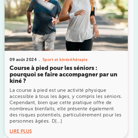
Prendre rendez-vous
09 août 2024
Sport et kinésithérapie
avec les équipes
Course à pied pour les séniors :
de Jérôme Auger
pourquoi se faire accompagner par un
kiné ?
Bénéficiez de l’
expertise de Jérôme Auger
en
La course à pied est une activité physique
prenant rendez-vous avec
ses équipes
dans votre
accessible à tous les âges, y compris les séniors.
cabinet
IK – Institut Kinésithérapie
le plus proche
Cependant, bien que cette pratique offre de
de chez vous ou chez
KOSS
, votre allié sport du
quotidien.
nombreux bienfaits, elle présente également
des risques potentiels, particulièrement pour les
personnes âgées. D[...]
LIRE PLUS