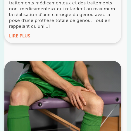
traitements médicamenteux et des traitements
non-médicamenteux qui retardent au maximum
1 Rue Cassette 75006 Paris
la réalisation d’une chirurgie du genou avec la
1 Rue Cassette 75006 Paris
pose d’une prothèse totale de genou. Tout en
01 42 84 06 95
rappelant qu’un[...]
LIRE PLUS
Prenez RDV sur
Prenez RDV sur
IK BOULOGNE
3 Av. André Morizet 92100 Boulogne-
Billancourt
3 Av. André Morizet 92100 Boulogne-Billancourt
01 48 25 34 79
Prenez RDV sur
Prenez RDV sur