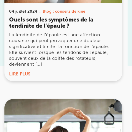
04 juillet 2024
Blog : conseils de kiné
Prenez RDV sur
Quels sont les symptômes de la
Prenez RDV sur
tendinite de l’épaule ?
La tendinite de l’épaule est une affection
courante qui peut provoquer une douleur
KOSS PARIS 8
significative et limiter la fonction de l’épaule.
Elle survient lorsque les tendons de l’épaule,
74 Bd Haussmann 75008 Paris
souvent ceux de la coiffe des rotateurs,
74 Bd Haussmann 75008 Paris
01 44 71 93 74
deviennent [...]
LIRE PLUS
Prenez RDV sur
Prenez RDV sur
IK MORANGIS
85 Av. de Balzac 91420 Morangis
85 Av. de Balzac 91420 Morangis
01 64 48 35 84