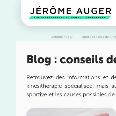
Jérôme Auger
I
Blog : conseils de kin
Blog : conseils d
Retrouvez des informations et de
kinésithérapie spécialisée, mais a
Prendre rendez-vous
avec l
sportive et les causes possibles de
équipes
de Jérôme Auger
Bénéficiez de l’
expertise de Jérôme Auger
en pr
vous avec
ses équipes
dans votre cabinet
IK – In
Kinésithérapie
le plus proche de chez vous ou 