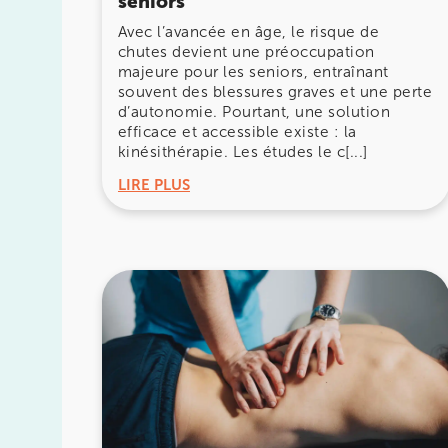
seniors
Prenez RDV sur
Prenez RDV sur
Avec l’avancée en âge, le risque de
chutes devient une préoccupation
majeure pour les seniors, entraînant
IK CHÂTENAY-MALABRY
souvent des blessures graves et une perte
d’autonomie. Pourtant, une solution
380 Av. de la Division Leclerc 92290 Châte
efficace et accessible existe : la
kinésithérapie. Les études le c[...]
380 Av. de la Division Leclerc 92290 Châte
01 43 50 05 24
LIRE PLUS
Prenez RDV sur
Prenez RDV sur
IK PARIS 17 – VILLIERS
68 Av. de Villiers 75017 Paris
68 Av. de Villiers 75017 Paris
01 44 90 90 40
Prenez RDV sur
Prenez RDV sur