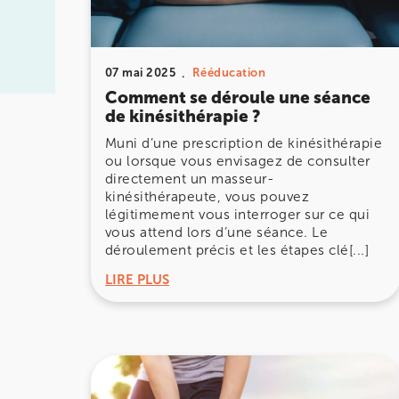
IK PARIS 8 – SAINT-LAZARE
07 mai 2025
Rééducation
20 Rue de la Pépinière 75008 Paris
Comment se déroule une séance
de kinésithérapie ?
20 Rue de la Pépinière 75008 Paris
01 55 06 05 07
Muni d’une prescription de kinésithérapie
ou lorsque vous envisagez de consulter
Prenez RDV sur
directement un masseur-
Prenez RDV sur
kinésithérapeute, vous pouvez
légitimement vous interroger sur ce qui
vous attend lors d’une séance. Le
PARIS 9 – PETRELLE
déroulement précis et les étapes clé[...]
6 Rue Petrelle 75009 Paris
LIRE PLUS
6 Rue Petrelle 75009 Paris
01 71 97 53 67
Prenez RDV sur
Prenez RDV sur