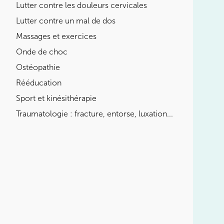
Lutter contre les douleurs cervicales
LES MALADIES EN RHUMATOLOGIE
Lutter contre un mal de dos
DÉBUTER OU REPRENDRE LE
SPORT
Massages et exercices
Onde de choc
POURQUOI CHOISIR UN KINÉ
DU SPORT POUR PRÉPARER LES
Ostéopathie
JO ?
Rééducation
Sport et kinésithérapie
BOOSTER LES PERFORMANCES
SPORTIVES
Traumatologie : fracture, entorse, luxation...