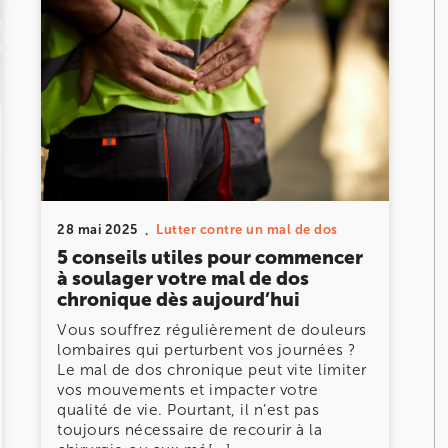
DOULEUR CHRONIQUE
DOULEURS ET BLESSURES DE LA HANCHE ET DE
LA CUISSE
DOULEURS ET BLESSURES DU GENOU ET DE LA
JAMBE
28 mai 2025
Lutter contre un mal de dos
5 conseils utiles pour commencer
à soulager votre mal de dos
chronique dès aujourd’hui
Vous souffrez régulièrement de douleurs
lombaires qui perturbent vos journées ?
Le mal de dos chronique peut vite limiter
vos mouvements et impacter votre
qualité de vie. Pourtant, il n’est pas
toujours nécessaire de recourir à la