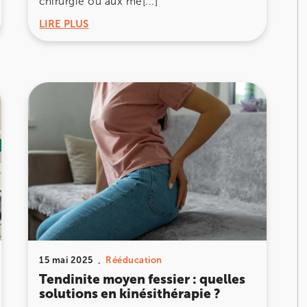
chirurgie ou aux mé[...]
LIRE PLUS
ourt
15 mai 2025
Rééducation
ourt
Tendinite moyen fessier : quelles
solutions en kinésithérapie ?