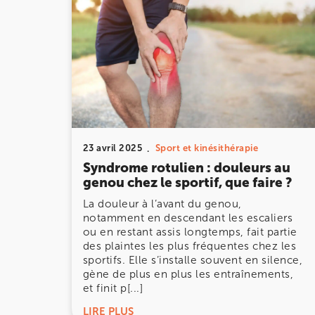
IK Paris 11
10 Rue Roubo 75011 Paris
10 Rue Roubo 75011 Paris
01 83 96 48 65
Prenez RDV sur
Prenez RDV sur
23 avril 2025
Sport et kinésithérapie
Syndrome rotulien : douleurs au
IK VANVES
genou chez le sportif, que faire ?
5 Rue Monge 92170 Vanves
La douleur à l’avant du genou,
notamment en descendant les escaliers
5 Rue Monge 92170 Vanves
01 46 44 33 92
ou en restant assis longtemps, fait partie
des plaintes les plus fréquentes chez les
sportifs. Elle s’installe souvent en silence,
Prenez RDV sur
gène de plus en plus les entraînements,
Prenez RDV sur
et finit p[...]
LIRE PLUS