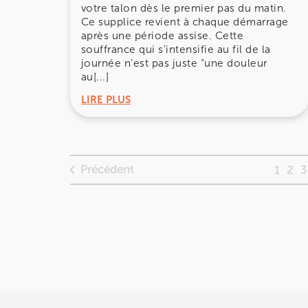
votre talon dès le premier pas du matin.
28 Rue Velpeau 92160 Antony
Ce supplice revient à chaque démarrage
28 Rue Velpeau 92160 Antony
après une période assise. Cette
01 76 21 71 41
souffrance qui s’intensifie au fil de la
journée n’est pas juste “une douleur
Prenez RDV sur
au[...]
Prenez RDV sur
LIRE PLUS
KOSS PARIS 8
74 Bd Haussmann 75008 Paris
Précédent
1
2
3
74 Bd Haussmann 75008 Paris
01 44 71 93 74
Prenez RDV sur
Prenez RDV sur
IK MORANGIS
85 Av. de Balzac 91420 Morangis