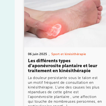
allié sport du quotidien.
IK PARIS 16 – TROCADÉRO
8 Av. de Camoens 75116 Paris
8 Av. de Camoens 75116 Paris
01 42 15 22 46
06 juin 2025
Sport et kinésithérapie
Les différents types
Prenez RDV sur
d’aponévrosite plantaire et leur
Prenez RDV sur
traitement en kinésithérapie
La douleur persistante sous le talon est
IK PARIS 15 – SÉGUR
un motif fréquent de consultation en
kinésithérapie. L’une des causes les plus
répandues de cette gêne est
75015 Paris
l’aponévrosite plantaire , une affection
75015 Paris
01 43 31 00 33
qui touche de nombreuses personnes, en