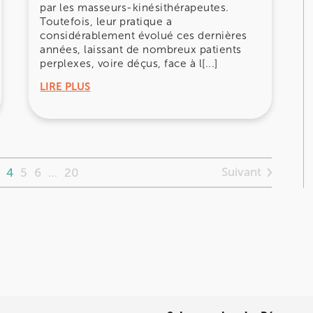
par les masseurs-kinésithérapeutes.
Toutefois, leur pratique a
considérablement évolué ces dernières
années, laissant de nombreux patients
perplexes, voire déçus, face à l[...]
LIRE PLUS
Suivant
4
5
6
…
20