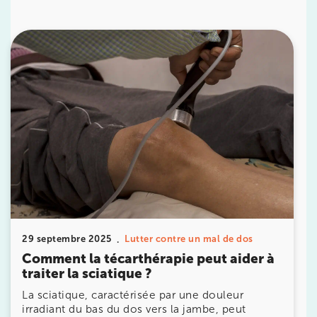
IK PARIS 16 – TROCADÉRO
8 Av. de Camoens 75116 Paris
8 Av. de Camoens 75116 Paris
01 42 15 22 46
Prenez RDV sur
Prenez RDV sur
IK PARIS 15 – SÉGUR
75015 Paris
75015 Paris
01 43 31 00 33
29 septembre 2025
Lutter contre un mal de dos
Comment la técarthérapie peut aider à
Prenez RDV sur
Prenez RDV sur
traiter la sciatique ?
La sciatique, caractérisée par une douleur
irradiant du bas du dos vers la jambe, peut
IK PARIS 6 – CASSETTE