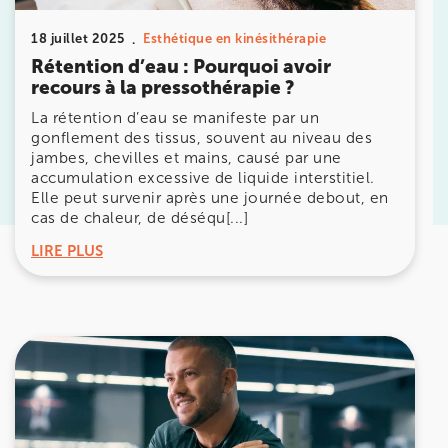
18 juillet 2025
Esthétique en kinésithérapie
Prenez RDV sur
Rétention d’eau : Pourquoi avoir
Prenez RDV sur
recours à la pressothérapie ?
La rétention d’eau se manifeste par un
gonflement des tissus, souvent au niveau des
KOSS PARIS 8
jambes, chevilles et mains, causé par une
accumulation excessive de liquide interstitiel.
74 Bd Haussmann 75008 Paris
Elle peut survenir après une journée debout, en
74 Bd Haussmann 75008 Paris
01 44 71 93 74
cas de chaleur, de déséqu[...]
LIRE PLUS
Prenez RDV sur
Prenez RDV sur
IK MORANGIS
85 Av. de Balzac 91420 Morangis
85 Av. de Balzac 91420 Morangis
01 64 48 35 84