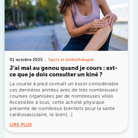
Prendre rendez-vous
01 octobre 2025
Sport et kinésithérapie
avec les équipes
J’ai mal au genou quand je cours : est-
de Jérôme Auger
ce que je dois consulter un kiné ?
La course à pied connaît un essor considérable
Bénéficiez de l’
expertise de Jérôme Auger
en
ces dernières années avec de très nombreuses
prenant rendez-vous avec
ses équipes
dans votre
courses organisées par de nombreuses villes.
cabinet
IK – Institut Kinésithérapie
le plus proche
Accessible à tous, cette activité physique
de chez vous ou chez
KOSS
, votre allié sport du
présente de nombreux bienfaits pour la santé
quotidien.
cardiovasculaire, le bien[...]
LIRE PLUS