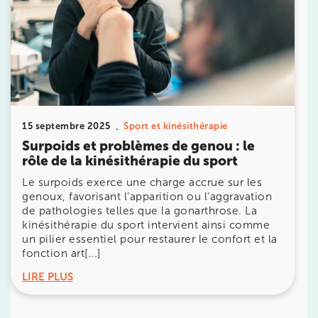
IK PARIS 8 – SAINT-LAZARE
20 Rue de la Pépinière 75008 Paris
20 Rue de la Pépinière 75008 Paris
01 55 06 05 07
Prenez RDV sur
Prenez RDV sur
15 septembre 2025
Sport et kinésithérapie
Surpoids et problèmes de genou : le
PARIS 9 – PETRELLE
rôle de la kinésithérapie du sport
Le surpoids exerce une charge accrue sur les
6 Rue Petrelle 75009 Paris
genoux, favorisant l’apparition ou l’aggravation
6 Rue Petrelle 75009 Paris
01 71 97 53 67
de pathologies telles que la gonarthrose. La
kinésithérapie du sport intervient ainsi comme
un pilier essentiel pour restaurer le confort et la
Prenez RDV sur
fonction art[...]
Prenez RDV sur
LIRE PLUS
IK Paris 11