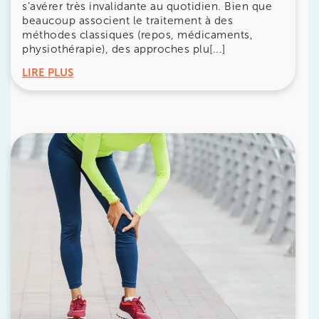
s’avérer très invalidante au quotidien. Bien que
beaucoup associent le traitement à des
1 Rue Cassette 75006 Paris
méthodes classiques (repos, médicaments,
physiothérapie), des approches plu[...]
1 Rue Cassette 75006 Paris
01 42 84 06 95
LIRE PLUS
Prenez RDV sur
Prenez RDV sur
IK BOULOGNE
3 Av. André Morizet 92100 Boulogne-
Billancourt
3 Av. André Morizet 92100 Boulogne-Billancourt
01 48 25 34 79
Prenez RDV sur
Prenez RDV sur