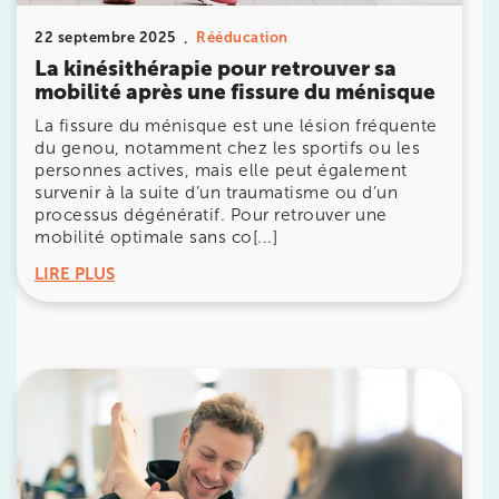
IK CHÂTENAY-MALABRY
22 septembre 2025
Rééducation
380 Av. de la Division Leclerc 92290
La kinésithérapie pour retrouver sa
Châtenay-Malabry
mobilité après une fissure du ménisque
380 Av. de la Division Leclerc 92290 Châtenay-Ma
01 43 50 05 24
La fissure du ménisque est une lésion fréquente
du genou, notamment chez les sportifs ou les
personnes actives, mais elle peut également
Prenez RDV sur
survenir à la suite d’un traumatisme ou d’un
Prenez RDV sur
processus dégénératif. Pour retrouver une
mobilité optimale sans co[...]
IK PARIS 17 – VILLIERS
LIRE PLUS
68 Av. de Villiers 75017 Paris
68 Av. de Villiers 75017 Paris
01 44 90 90 40
Prenez RDV sur
Prenez RDV sur