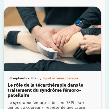
10 Rue Roubo 75011 Paris
10 Rue Roubo 75011 Paris
01 83 96 48 65
Prenez RDV sur
Prenez RDV sur
IK VANVES
5 Rue Monge 92170 Vanves
5 Rue Monge 92170 Vanves
01 46 44 33 92
Prenez RDV sur
08 septembre 2025
Sport et kinésithérapie
Prenez RDV sur
Le rôle de la técarthérapie dans le
traitement du syndrôme fémoro-
patellaire
IK SAINT-GERMAIN
Le syndrome fémoro‑patellaire (SFP), ou «
genou du coureur », représente une cause
199 Bd Saint-Germain 75007 Paris