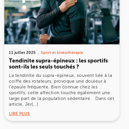
Prenez RDV sur
Prenez RDV sur
IK MEUDON
8 Rue de Paris 92190 Meudon
8 Rue de Paris 92190 Meudon
11 juillet 2025
Sport et kinésithérapie
01 40 95 01 09
Tendinite supra-épineux : les sportifs
sont-ils les seuls touchés ?
Prenez RDV sur
Prenez RDV sur
La tendinite du supra-épineux, souvent liée à la
coiffe des rotateurs, provoque une douleur à
l’épaule fréquente. Bien connue chez les
sportifs, cette affection touche également une
large part de la population sédentaire. Dans cet
article, Jér[...]
LIRE PLUS