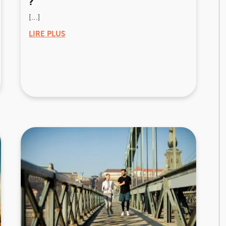
?
[...]
nay-Malabry
nay-Malabry
LIRE PLUS