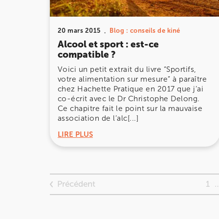
20 Rue de la Pépinière 75008 Paris
20 Rue de la Pépinière 75008 Paris
01 55 06 05 07
20 mars 2015
Blog : conseils de kiné
Alcool et sport : est-ce
Prenez RDV sur
compatible ?
Prenez RDV sur
Voici un petit extrait du livre “Sportifs,
votre alimentation sur mesure” à paraître
PARIS 9 – PETRELLE
chez Hachette Pratique en 2017 que j’ai
co-écrit avec le Dr Christophe Delong.
6 Rue Petrelle 75009 Paris
Ce chapitre fait le point sur la mauvaise
association de l’alc[...]
6 Rue Petrelle 75009 Paris
01 71 97 53 67
LIRE PLUS
Prenez RDV sur
Prenez RDV sur
Précédent
1
IK Paris 11
10 Rue Roubo 75011 Paris