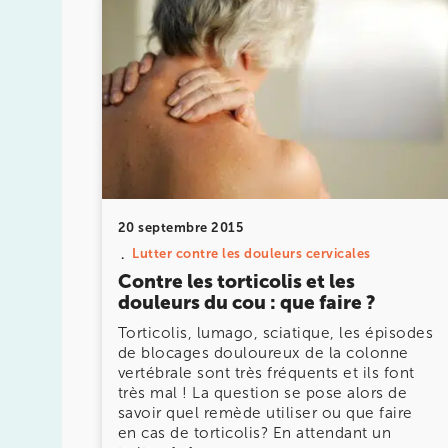
IK PARIS 16 – TROCADÉRO
8 Av. de Camoens 75116 Paris
8 Av. de Camoens 75116 Paris
01 42 15 22 46
Prenez RDV sur
Prenez RDV sur
20 septembre 2015
Lutter contre les douleurs cervicales
IK PARIS 15 – SÉGUR
Contre les torticolis et les
75015 Paris
douleurs du cou : que faire ?
75015 Paris
01 43 31 00 33
Torticolis, lumago, sciatique, les épisodes
de blocages douloureux de la colonne
vertébrale sont très fréquents et ils font
Prenez RDV sur
très mal ! La question se pose alors de
Prenez RDV sur
savoir quel remède utiliser ou que faire
en cas de torticolis? En attendant un