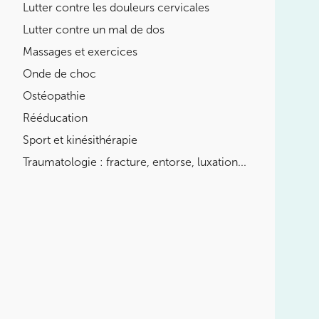
Lutter contre les douleurs cervicales
LES MALADIES EN RHUMATOLOGIE
Lutter contre un mal de dos
DÉBUTER OU REPRENDRE LE
SPORT
Massages et exercices
Onde de choc
POURQUOI CHOISIR UN KINÉ
DU SPORT POUR PRÉPARER LES
Ostéopathie
JO ?
Rééducation
Sport et kinésithérapie
BOOSTER LES PERFORMANCES
SPORTIVES
Traumatologie : fracture, entorse, luxation...