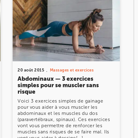
DOULEUR CHRONIQUE
DOULEURS ET BLESSURES DE LA HANCHE ET DE
LA CUISSE
DOULEURS ET BLESSURES DU GENOU ET DE LA
JAMBE
20 août 2015
Massages et exercices
Abdominaux — 3 exercices
simples pour se muscler sans
risque
Voici 3 exercices simples de gainage
pour vous aider à vous muscler les
abdominaux et les muscles du dos
(paravertébraux, spinaux). Ces exercices
vont vous permettre de renforcer les
muscles sans risques de se faire mal. Ils
vont vous aider à dessine[...]