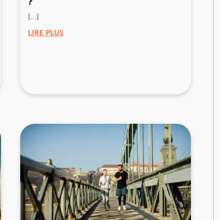
?
[...]
nay-Malabry
nay-Malabry
LIRE PLUS