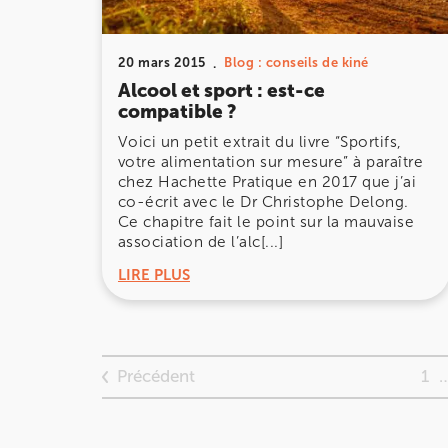
20 Rue de la Pépinière 75008 Paris
20 Rue de la Pépinière 75008 Paris
01 55 06 05 07
20 mars 2015
Blog : conseils de kiné
Alcool et sport : est-ce
Prenez RDV sur
compatible ?
Prenez RDV sur
Voici un petit extrait du livre “Sportifs,
votre alimentation sur mesure” à paraître
PARIS 9 – PETRELLE
chez Hachette Pratique en 2017 que j’ai
co-écrit avec le Dr Christophe Delong.
6 Rue Petrelle 75009 Paris
Ce chapitre fait le point sur la mauvaise
association de l’alc[...]
6 Rue Petrelle 75009 Paris
01 71 97 53 67
LIRE PLUS
Prenez RDV sur
Prenez RDV sur
Précédent
1
IK Paris 11
10 Rue Roubo 75011 Paris