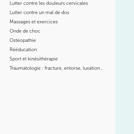
Lutter contre les douleurs cervicales
LES MALADIES EN RHUMATOLOGIE
Lutter contre un mal de dos
DÉBUTER OU REPRENDRE LE
SPORT
Massages et exercices
Onde de choc
POURQUOI CHOISIR UN KINÉ
DU SPORT POUR PRÉPARER LES
Ostéopathie
JO ?
Rééducation
Sport et kinésithérapie
BOOSTER LES PERFORMANCES
SPORTIVES
Traumatologie : fracture, entorse, luxation...