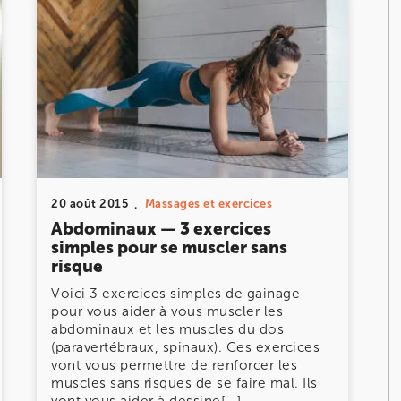
DOULEUR CHRONIQUE
DOULEURS ET BLESSURES DE LA HANCHE ET DE
LA CUISSE
DOULEURS ET BLESSURES DU GENOU ET DE LA
JAMBE
20 août 2015
Massages et exercices
Abdominaux — 3 exercices
simples pour se muscler sans
risque
Voici 3 exercices simples de gainage
pour vous aider à vous muscler les
abdominaux et les muscles du dos
(paravertébraux, spinaux). Ces exercices
vont vous permettre de renforcer les
muscles sans risques de se faire mal. Ils
vont vous aider à dessine[...]