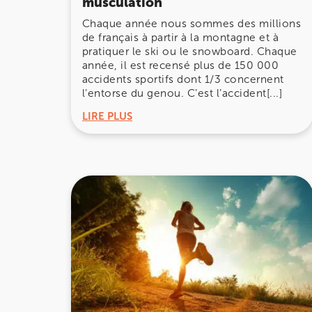
musculation
Chaque année nous sommes des millions
380 Av. de la Division Leclerc 92290 Châte
de français à partir à la montagne et à
380 Av. de la Division Leclerc 92290 Châte
01 43 50 05 24
pratiquer le ski ou le snowboard. Chaque
année, il est recensé plus de 150 000
accidents sportifs dont 1/3 concernent
Prenez RDV sur
l’entorse du genou. C’est l’accident[...]
Prenez RDV sur
LIRE PLUS
IK PARIS 17 – VILLIERS
68 Av. de Villiers 75017 Paris
68 Av. de Villiers 75017 Paris
01 44 90 90 40
Prenez RDV sur
Prenez RDV sur
IK PARIS 8 – SAINT-LAZARE