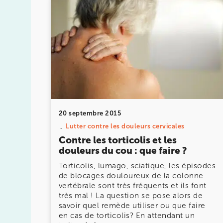
IK PARIS 16 – TROCADÉRO
8 Av. de Camoens 75116 Paris
8 Av. de Camoens 75116 Paris
01 42 15 22 46
Prenez RDV sur
Prenez RDV sur
20 septembre 2015
Lutter contre les douleurs cervicales
IK PARIS 15 – SÉGUR
Contre les torticolis et les
75015 Paris
douleurs du cou : que faire ?
75015 Paris
01 43 31 00 33
Torticolis, lumago, sciatique, les épisodes
de blocages douloureux de la colonne
vertébrale sont très fréquents et ils font
Prenez RDV sur
très mal ! La question se pose alors de
Prenez RDV sur
savoir quel remède utiliser ou que faire
en cas de torticolis? En attendant un