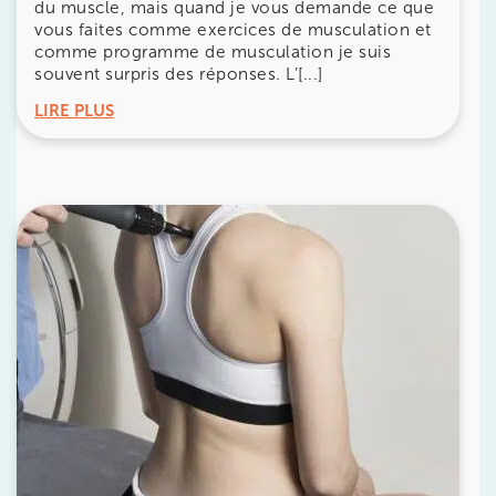
du muscle, mais quand je vous demande ce que
380 Av. de la Division Leclerc 92290
vous faites comme exercices de musculation et
Châtenay-Malabry
comme programme de musculation je suis
souvent surpris des réponses. L’[...]
380 Av. de la Division Leclerc 92290 Châtenay-Ma
01 43 50 05 24
LIRE PLUS
Prenez RDV sur
Prenez RDV sur
IK PARIS 17 – VILLIERS
68 Av. de Villiers 75017 Paris
68 Av. de Villiers 75017 Paris
01 44 90 90 40
Prenez RDV sur
Prenez RDV sur
IK PARIS 8 – SAINT-LAZARE