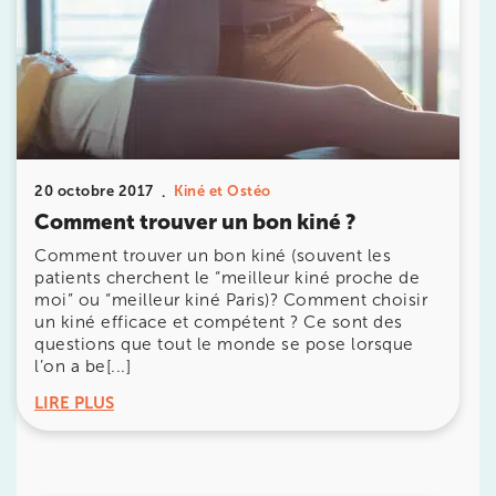
10 Rue Roubo 75011 Paris
01 83 96 48 65
Prenez RDV sur
Prenez RDV sur
IK VANVES
20 octobre 2017
Kiné et Ostéo
Comment trouver un bon kiné ?
5 Rue Monge 92170 Vanves
Comment trouver un bon kiné (souvent les
5 Rue Monge 92170 Vanves
01 46 44 33 92
patients cherchent le “meilleur kiné proche de
moi” ou “meilleur kiné Paris)? Comment choisir
Prenez RDV sur
un kiné efficace et compétent ? Ce sont des
Prenez RDV sur
questions que tout le monde se pose lorsque
l’on a be[...]
LIRE PLUS
IK SAINT-GERMAIN
199 Bd Saint-Germain 75007 Paris
199 Bd Saint-Germain 75007 Paris
01 43 25 10 20