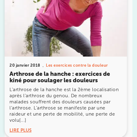
8 Av. de Camoens 75116 Paris
8 Av. de Camoens 75116 Paris
01 42 15 22 46
Prenez RDV sur
Prenez RDV sur
IK PARIS 15 – SÉGUR
20 janvier 2018
Les exercices contre la douleur
Arthrose de la hanche : exercices de
75015 Paris
kiné pour soulager les douleurs
75015 Paris
01 43 31 00 33
L’arthrose de la hanche est la 2ème localisation
après l’arthrose du genou. De nombreux
malades souffrent des douleurs causées par
Prenez RDV sur
l’arthrose. L’arthrose se manifeste par une
Prenez RDV sur
raideur et une perte de mobilité, une perte de
volu[...]
IK PARIS 6 – CASSETTE
LIRE PLUS