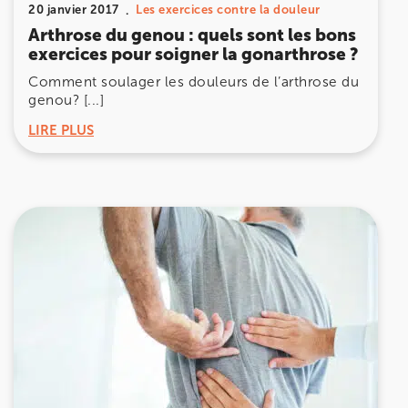
Prenez RDV sur
20 janvier 2017
Les exercices contre la douleur
Prenez RDV sur
Arthrose du genou : quels sont les bons
exercices pour soigner la gonarthrose ?
IK MEUDON
Comment soulager les douleurs de l’arthrose du
genou? [...]
8 Rue de Paris 92190 Meudon
LIRE PLUS
8 Rue de Paris 92190 Meudon
01 40 95 01 09
Prenez RDV sur
Prenez RDV sur