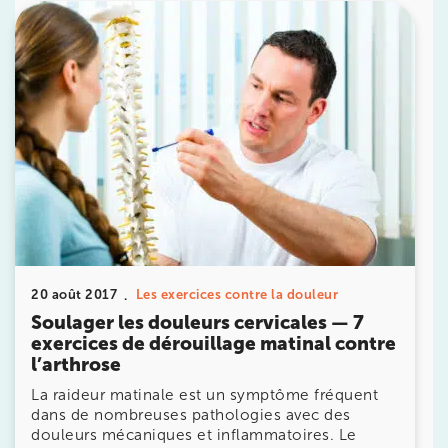
Prenez RDV sur
Prenez RDV sur
IK BOIS COLOMBES
1 Rue Mertens 92600 Bois-Colombes
1 Rue Mertens 92600 Bois-Colombes
01 43 50 50 81
Prenez RDV sur
Prenez RDV sur
20 août 2017
Les exercices contre la douleur
Soulager les douleurs cervicales — 7
exercices de dérouillage matinal contre
IK OLYMPE SANTE ANTONY
l’arthrose
28 Rue Velpeau 92160 Antony
La raideur matinale est un symptôme fréquent
dans de nombreuses pathologies avec des
28 Rue Velpeau 92160 Antony
01 76 21 71 41
douleurs mécaniques et inflammatoires. Le