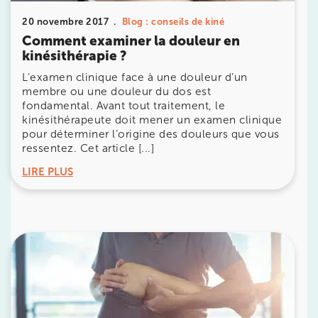
20 Rue de la Pépinière 75008 Paris
20 novembre 2017
Blog : conseils de kiné
20 Rue de la Pépinière 75008 Paris
01 55 06 05 07
Comment examiner la douleur en
kinésithérapie ?
Prenez RDV sur
L’examen clinique face à une douleur d’un
Prenez RDV sur
membre ou une douleur du dos est
fondamental. Avant tout traitement, le
kinésithérapeute doit mener un examen clinique
PARIS 9 – PETRELLE
pour déterminer l’origine des douleurs que vous
ressentez. Cet article [...]
6 Rue Petrelle 75009 Paris
LIRE PLUS
6 Rue Petrelle 75009 Paris
01 71 97 53 67
Prenez RDV sur
Prenez RDV sur
IK Paris 11
10 Rue Roubo 75011 Paris