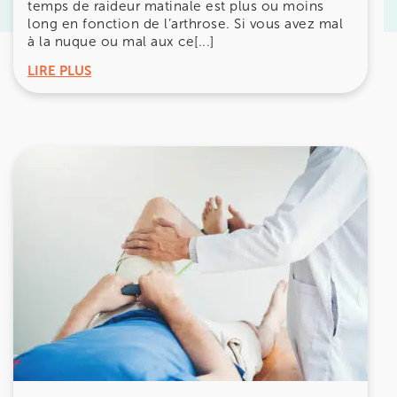
temps de raideur matinale est plus ou moins
Prenez RDV sur
long en fonction de l’arthrose. Si vous avez mal
Prenez RDV sur
à la nuque ou mal aux ce[...]
LIRE PLUS
KOSS PARIS 8
74 Bd Haussmann 75008 Paris
74 Bd Haussmann 75008 Paris
01 44 71 93 74
Prenez RDV sur
Prenez RDV sur
IK MORANGIS
85 Av. de Balzac 91420 Morangis
85 Av. de Balzac 91420 Morangis
01 64 48 35 84