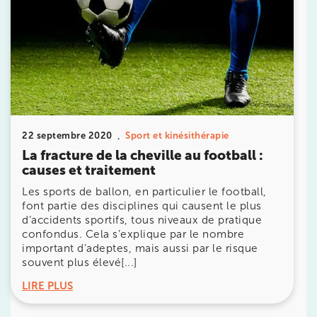
Prendre rendez-vous
avec les équipes
22 septembre 2020
Sport et kinésithérapie
La fracture de la cheville au football :
de Jérôme Auger
causes et traitement
Bénéficiez de l’
expertise de Jérôme Auger
en
Les sports de ballon, en particulier le football,
prenant rendez-vous avec
ses équipes
dans votre
font partie des disciplines qui causent le plus
cabinet
IK – Institut Kinésithérapie
le plus proche
d’accidents sportifs, tous niveaux de pratique
de chez vous ou chez
KOSS
, votre allié sport du
confondus. Cela s’explique par le nombre
quotidien.
important d’adeptes, mais aussi par le risque
souvent plus élevé[...]
LIRE PLUS