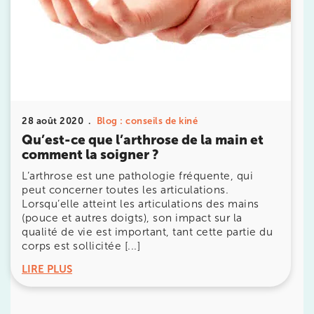
20 Rue de la Pépinière 75008 Paris
20 Rue de la Pépinière 75008 Paris
01 55 06 05 07
Prenez RDV sur
Prenez RDV sur
28 août 2020
Blog : conseils de kiné
Qu’est-ce que l’arthrose de la main et
PARIS 9 – PETRELLE
comment la soigner ?
6 Rue Petrelle 75009 Paris
L’arthrose est une pathologie fréquente, qui
peut concerner toutes les articulations.
6 Rue Petrelle 75009 Paris
01 71 97 53 67
Lorsqu’elle atteint les articulations des mains
(pouce et autres doigts), son impact sur la
Prenez RDV sur
qualité de vie est important, tant cette partie du
Prenez RDV sur
corps est sollicitée [...]
LIRE PLUS
IK Paris 11