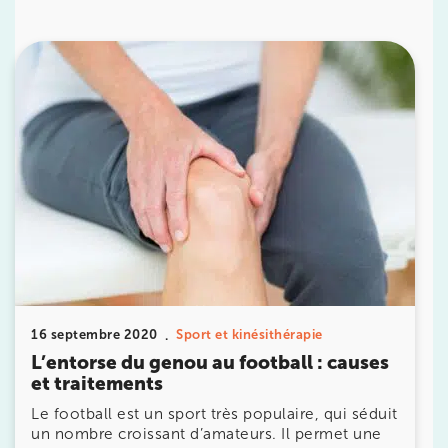
IK PARIS 16 – TROCADÉRO
8 Av. de Camoens 75116 Paris
8 Av. de Camoens 75116 Paris
01 42 15 22 46
Prenez RDV sur
Prenez RDV sur
IK PARIS 15 – SÉGUR
75015 Paris
75015 Paris
01 43 31 00 33
16 septembre 2020
Sport et kinésithérapie
Prenez RDV sur
L’entorse du genou au football : causes
Prenez RDV sur
et traitements
Le football est un sport très populaire, qui séduit
un nombre croissant d’amateurs. Il permet une
IK PARIS 6 – CASSETTE