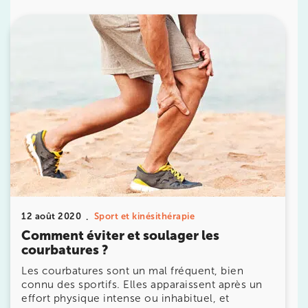
10 Rue Roubo 75011 Paris
10 Rue Roubo 75011 Paris
01 83 96 48 65
Prenez RDV sur
Prenez RDV sur
IK VANVES
5 Rue Monge 92170 Vanves
5 Rue Monge 92170 Vanves
01 46 44 33 92
Prenez RDV sur
12 août 2020
Sport et kinésithérapie
Prenez RDV sur
Comment éviter et soulager les
courbatures ?
IK SAINT-GERMAIN
Les courbatures sont un mal fréquent, bien
connu des sportifs. Elles apparaissent après un
199 Bd Saint-Germain 75007 Paris
effort physique intense ou inhabituel, et