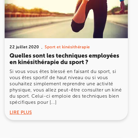
Prenez RDV sur
Prenez RDV sur
IK MEUDON
8 Rue de Paris 92190 Meudon
22 juillet 2020
Sport et kinésithérapie
8 Rue de Paris 92190 Meudon
01 40 95 01 09
Quelles sont les techniques employées
en kinésithérapie du sport ?
Prenez RDV sur
Si vous vous êtes blessé en faisant du sport, si
Prenez RDV sur
vous êtes sportif de haut niveau ou si vous
souhaitez simplement reprendre une activité
physique, vous allez peut-être consulter un kiné
du sport. Celui-ci emploie des techniques bien
spécifiques pour [...]
LIRE PLUS