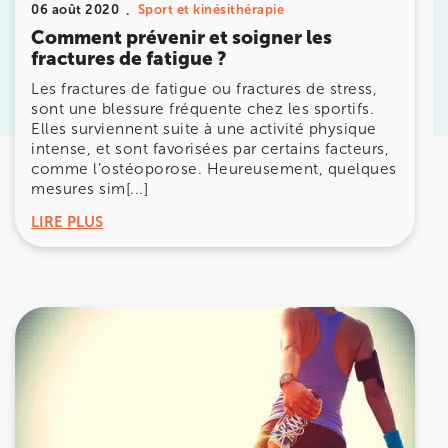
06 août 2020
Sport et kinésithérapie
Comment prévenir et soigner les
Prenez RDV sur
fractures de fatigue ?
Prenez RDV sur
Les fractures de fatigue ou fractures de stress,
sont une blessure fréquente chez les sportifs.
KOSS PARIS 8
Elles surviennent suite à une activité physique
intense, et sont favorisées par certains facteurs,
74 Bd Haussmann 75008 Paris
comme l’ostéoporose. Heureusement, quelques
mesures sim[...]
74 Bd Haussmann 75008 Paris
01 44 71 93 74
LIRE PLUS
Prenez RDV sur
Prenez RDV sur
IK MORANGIS
85 Av. de Balzac 91420 Morangis
85 Av. de Balzac 91420 Morangis
01 64 48 35 84