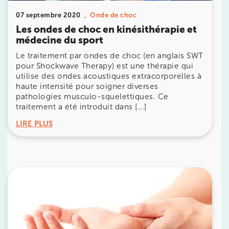
380 Av. de la Division Leclerc 92290
07 septembre 2020
Onde de choc
Les ondes de choc en kinésithérapie et
Châtenay-Malabry
médecine du sport
380 Av. de la Division Leclerc 92290 Châtenay-Ma
01 43 50 05 24
Le traitement par ondes de choc (en anglais SWT
pour Shockwave Therapy) est une thérapie qui
Prenez RDV sur
utilise des ondes acoustiques extracorporelles à
Prenez RDV sur
haute intensité pour soigner diverses
pathologies musculo-squelettiques. Ce
traitement a été introduit dans [...]
IK PARIS 17 – VILLIERS
LIRE PLUS
68 Av. de Villiers 75017 Paris
68 Av. de Villiers 75017 Paris
01 44 90 90 40
Prenez RDV sur
Prenez RDV sur
IK PARIS 8 – SAINT-LAZARE